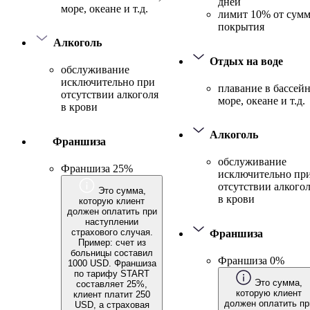
дней
море, океане и т.д.
лимит 10% от сум
покрытия
Алкоголь
Отдых на воде
обслуживание
исключительно при
плавание в бассейн
отсутствии алкоголя
море, океане и т.д.
в крови
Алкоголь
Франшиза
обслуживание
Франшиза 25%
исключительно пр
отсутствии алкого
Это сумма,
в крови
которую клиент
должен оплатить при
наступлении
страхового случая.
Франшиза
Пример: счет из
больницы составил
Франшиза 0%
1000 USD. Франшиза
по тарифу START
Это сумма,
составляет 25%,
которую клиент
клиент платит 250
должен оплатить пр
USD, а страховая