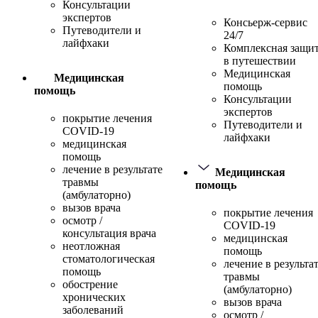
Консультации
экспертов
Консьерж-сервис
Путеводители и
24/7
лайфхаки
Комплексная защи
в путешествии
Медицинская
Медицинская
помощь
помощь
Консультации
экспертов
покрытие лечения
Путеводители и
COVID-19
лайфхаки
медицинская
помощь
лечение в результате
Медицинская
травмы
помощь
(амбулаторно)
вызов врача
покрытие лечения
осмотр /
COVID-19
консультация врача
медицинская
неотложная
помощь
стоматологическая
лечение в результа
помощь
травмы
обострение
(амбулаторно)
хронических
вызов врача
заболеваний
осмотр /