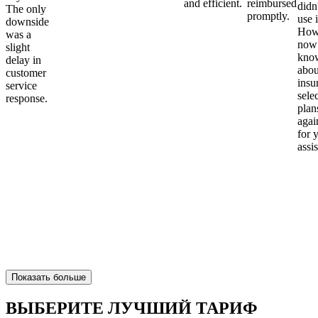
and efficient.
reimbursed
didn
The only
promptly.
use i
downside
Howe
was a
now
slight
kno
delay in
abou
customer
insu
service
sele
response.
plan
again
for 
assi
Показать больше
ВЫБЕРИТЕ ЛУЧШИЙ ТАРИФ