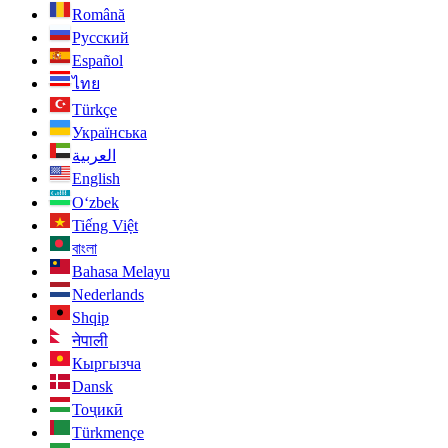
Română
Русский
Español
ไทย
Türkçe
Українська
العربية
English
O‘zbek
Tiếng Việt
বাংলা
Bahasa Melayu
Nederlands
Shqip
नेपाली
Кыргызча
Dansk
Тоҷикӣ
Türkmençe