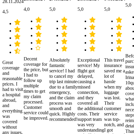
28.11.2024
5,0
4,0
5,0
5,0
5,0
4,5
Befo
Decent
Absolutely
Exceptional
This travel
purc
Great
coverage for
fantastic
service! My
insurance
insu
coverage
the price, but
service! I had
flight got
saved me a
aske
and
I had to
to cancel my
delayed,
lot of
Irina
reasonable
follow up
trip last minute
causing a
hassle
10qu
prices. I
multiple
due to a family
missed
when my
abou
had to visit
times to get
emergency,
connection,
luggage
cove
a hospital
my claim
and the claim
and they
was lost.
what
abroad,
processed.
process was
covered all
Their
incl
and
Customer
smooth and
the additional
customer
nece
everything
service could
quick. Highly
costs. Their
service
step
was
be improved.
recommended!
support team
was top-
reim
covered
was very
notch, and
detai
without
understanding
I got
Than
any issues.