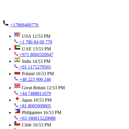
+17868400779
USA
12:53 PM
+1 786 84 00 779
UAE
13:53 PM
+971 8000320947
India
14:53 PM
+91 1171279565
Poland
16:53 PM
+48 223 906 246
Great Britain
12:53 PM
+44 7488811679
Japan
10:53 PM
+81 8005009805
Philippines
16:53 PM
+63 180013220088
Chile
16:53 PM