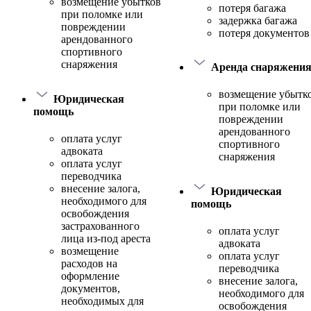
возмещение убытков
потеря багажа
при поломке или
задержка багажа
повреждении
потеря документов
арендованного
спортивного
снаряжения
Аренда снаряжени
возмещение убытк
Юридическая
при поломке или
помощь
повреждении
арендованного
оплата услуг
спортивного
адвоката
снаряжения
оплата услуг
переводчика
внесение залога,
Юридическая
необходимого для
помощь
освобождения
застрахованного
оплата услуг
лица из-под ареста
адвоката
возмещение
оплата услуг
расходов на
переводчика
оформление
внесение залога,
документов,
необходимого для
необходимых для
освобождения