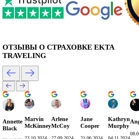
ОТЗЫВЫ О СТРАХОВКЕ EKTA
TRAVELING
Marvin
Arlene
Jane
Kathryn
Annette
Ang
McKinney
McCoy
Cooper
Murphy
Black
08.0
23.10.2024
27.09.2024
21.06.2024
04.11.2024