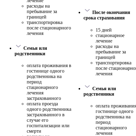
лечение
расходы на
пребывание за
После окончания
границей
срока страхования
транспортировка
после стационарного
15 дней
лечения
стационарное
лечение
расходы на
Семья или
пребывание за
родственники
границей
транспортировка
оплата проживания в
после стационарно
гостинице одного
лечения
родственника на
период
стационарного
Семья или
лечения
родственники
застрахованного
оплата проезда
оплата проживания
одного родственника
гостинице одного
застрахованного в
родственника на
случае его
период
госпитализации или
стационарного
смерти
лечения