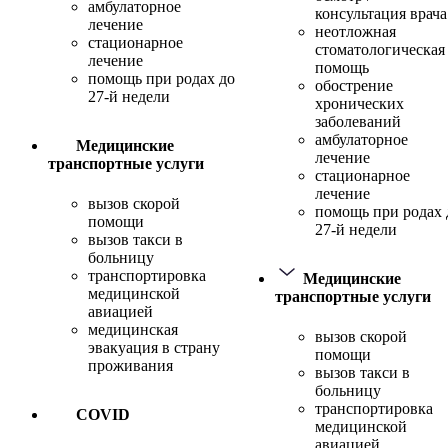
амбулаторное
консультация врача
лечение
неотложная
стационарное
стоматологическая
лечение
помощь
помощь при родах до
обострение
27-й недели
хронических
заболеваний
амбулаторное
Медицинские
лечение
транспортные услуги
стационарное
лечение
вызов скорой
помощь при родах 
помощи
27-й недели
вызов такси в
больницу
транспортировка
Медицинские
медицинской
транспортные услуги
авиацией
медицинская
вызов скорой
эвакуация в страну
помощи
проживания
вызов такси в
больницу
транспортировка
COVID
медицинской
авиацией