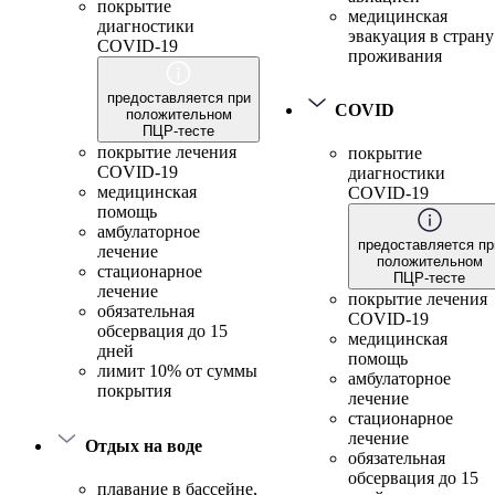
покрытие
медицинская
диагностики
эвакуация в страну
COVID-19
проживания
предоставляется при
COVID
положительном
ПЦР-тесте
покрытие лечения
покрытие
COVID-19
диагностики
медицинская
COVID-19
помощь
амбулаторное
предоставляется пр
лечение
положительном
стационарное
ПЦР-тесте
лечение
покрытие лечения
обязательная
COVID-19
обсервация до 15
медицинская
дней
помощь
лимит 10% от суммы
амбулаторное
покрытия
лечение
стационарное
лечение
Отдых на воде
обязательная
обсервация до 15
плавание в бассейне,