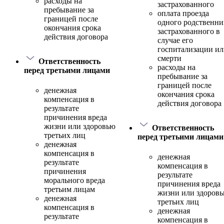
расходы на
застрахованного
пребывание за
оплата проезда
границей после
одного родственни
окончания срока
застрахованного в
действия договора
случае его
госпитализации и
смерти
Ответственность
расходы на
перед третьими лицами
пребывание за
границей после
денежная
окончания срока
компенсация в
действия договора
результате
причинения вреда
жизни или здоровью
Ответственность
третьих лиц
перед третьими лицами
денежная
компенсация в
денежная
результате
компенсация в
причинения
результате
морального вреда
причинения вреда
третьим лицам
жизни или здоров
денежная
третьих лиц
компенсация в
денежная
результате
компенсация в