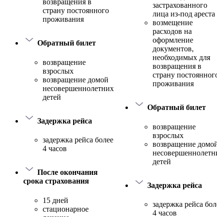
возвращения в
застрахованного
страну постоянного
лица из-под ареста
проживания
возмещение
расходов на
оформление
Обратный билет
документов,
необходимых для
возвращение
возвращения в
взрослых
страну постоянног
возвращение домой
проживания
несовершеннолетних
детей
Обратный билет
Задержка рейса
возвращение
взрослых
задержка рейса более
возвращение домо
4 часов
несовершеннолетн
детей
После окончания
срока страхования
Задержка рейса
15 дней
задержка рейса бол
стационарное
4 часов