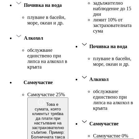
задължително
Почивка на вода
наблюдение до 15
дни
плуване в басейн,
лимит 10% от
море, океан и др.
застрахователната
сума
Алкохол
Почивка на вода
обслужване
единствено при
плуване в басейн,
липса на алкохол в
море, океан и др.
кръвта
Алкохол
Самоучастие
обслужване
Самоучастие 25%
единствено при
липса на алкохол в
Това е
кръвта
сумата, която
клиентът трябва
да плати при
настъпване на
Самоучастие
застрахователно
събитие. Пример:
Самоучастие 0%
Болничната такса