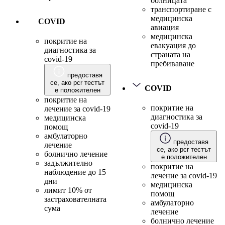
болницата
транспортиране с
медицинска
COVID
авиация
медицинска
покритие на
евакуация до
диагностика за
страната на
covid-19
пребиваване
предоставя
се, ако pcr тестът
COVID
е положителен
покритие на
покритие на
лечение за covid-19
диагностика за
медицинска
covid-19
помощ
амбулаторно
предоставя
лечение
се, ако pcr тестът
болнично лечение
е положителен
задължително
покритие на
наблюдение до 15
лечение за covid-19
дни
медицинска
лимит 10% от
помощ
застрахователната
амбулаторно
сума
лечение
болнично лечение