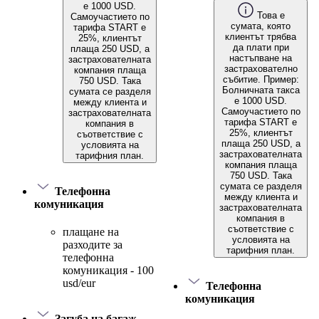
е 1000 USD.
Това е
Самоучастието по
сумата, която
тарифа START е
клиентът трябва
25%, клиентът
да плати при
плаща 250 USD, а
настъпване на
застрахователната
застрахователно
компания плаща
събитие. Пример:
750 USD. Така
Болничната такса
сумата се разделя
е 1000 USD.
между клиента и
Самоучастието по
застрахователната
тарифа START е
компания в
25%, клиентът
съответствие с
плаща 250 USD, а
условията на
застрахователната
тарифния план.
компания плаща
750 USD. Така
сумата се разделя
Телефонна
между клиента и
комуникация
застрахователната
компания в
съответствие с
плащане на
условията на
разходите за
тарифния план.
телефонна
комуникация - 100
usd/eur
Телефонна
комуникация
Загуба на багаж