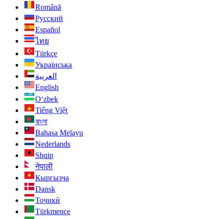
Română
Русский
Español
ไทย
Türkçe
Українська
العربية
English
O‘zbek
Tiếng Việt
বাংলা
Bahasa Melayu
Nederlands
Shqip
नेपाली
Кыргызча
Dansk
Тоҷикӣ
Türkmençe