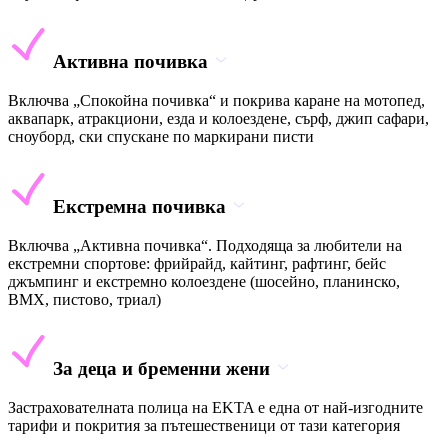
Активна почивка
Включва „Спокойна почивка“ и покрива каране на мотопед,
аквапарк, атракциони, езда и колоездене, сърф, джип сафари,
сноуборд, ски спускане по маркирани писти
Екстремна почивка
Включва „Активна почивка“. Подходяща за любители на
екстремни спортове: фрийрайд, кайтинг, рафтинг, бейс
джъмпинг и екстремно колоездене (шосейно, планинско,
BMX, пистово, триал)
За деца и бременни жени
Застрахователната полица на EKTA е една от най-изгодните
тарифи и покрития за пътешественици от тази категория