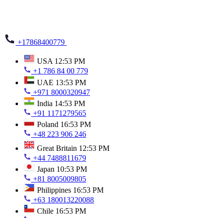
+17868400779
USA
12:53 PM
+1 786 84 00 779
UAE
13:53 PM
+971 8000320947
India
14:53 PM
+91 1171279565
Poland
16:53 PM
+48 223 906 246
Great Britain
12:53 PM
+44 7488811679
Japan
10:53 PM
+81 8005009805
Philippines
16:53 PM
+63 180013220088
Chile
16:53 PM