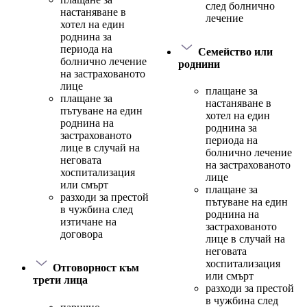
след болнично
настаняване в
лечение
хотел на един
роднина за
периода на
Семейство или
болнично лечение
роднини
на застрахованото
лице
плащане за
плащане за
настаняване в
пътуване на един
хотел на един
роднина на
роднина за
застрахованото
периода на
лице в случай на
болнично лечение
неговата
на застрахованото
хоспитализация
лице
или смърт
плащане за
разходи за престой
пътуване на един
в чужбина след
роднина на
изтичане на
застрахованото
договора
лице в случай на
неговата
хоспитализация
Отговорност към
или смърт
трети лица
разходи за престой
в чужбина след