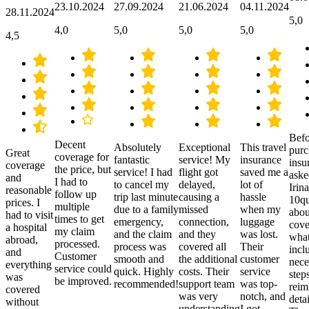
23.10.2024
27.09.2024
21.06.2024
04.11.2024
28.11.2024
5,0
4,0
5,0
5,0
5,0
4,5
Befo
Decent
Absolutely
Exceptional
This travel
purc
Great
coverage for
fantastic
service! My
insurance
insu
coverage
the price, but
service! I had
flight got
saved me a
aske
and
I had to
to cancel my
delayed,
lot of
Irina
reasonable
follow up
trip last minute
causing a
hassle
10qu
prices. I
multiple
due to a family
missed
when my
abou
had to visit
times to get
emergency,
connection,
luggage
cove
a hospital
my claim
and the claim
and they
was lost.
what
abroad,
processed.
process was
covered all
Their
incl
and
Customer
smooth and
the additional
customer
nece
everything
service could
quick. Highly
costs. Their
service
step
was
be improved.
recommended!
support team
was top-
reim
covered
was very
notch, and
detai
without
understanding
I got