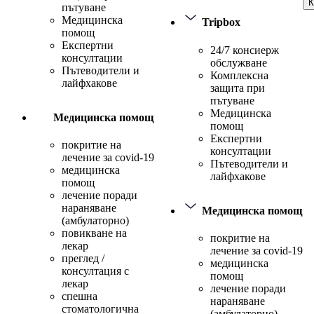
К
пътуване
Медицинска
Tripbox
помощ
Експертни
24/7 консиерж
консултации
обслужване
Пътеводители и
Комплексна
лайфхакове
защита при
пътуване
Медицинска
Медицинска помощ
помощ
Експертни
покритие на
консултации
лечение за covid-19
Пътеводители и
медицинска
лайфхакове
помощ
лечение поради
нараняване
Медицинска помощ
(амбулаторно)
повикване на
покритие на
лекар
лечение за covid-19
преглед /
медицинска
консултация с
помощ
лекар
лечение поради
спешна
нараняване
стоматологична
(амбулаторно)