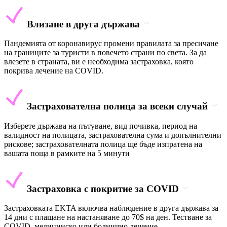
Влизане в друга държава
Пандемията от коронавирус промени правилата за пресичане
на границите за туристи в повечето страни по света. За да
влезете в страната, ви е необходима застраховка, която
покрива лечение на COVID.
Застрахователна полица за всеки случай
Изберете държава на пътуване, вид почивка, период на
валидност на полицата, застрахователна сума и допълнителни
рискове; застрахователната полица ще бъде изпратена на
вашата поща в рамките на 5 минути
Застраховка с покритие за COVID
Застраховката EKTA включва наблюдение в друга държава за
14 дни с плащане на настаняване до 70$ на ден. Тестване за
COVID, медицинско или болнично лечение