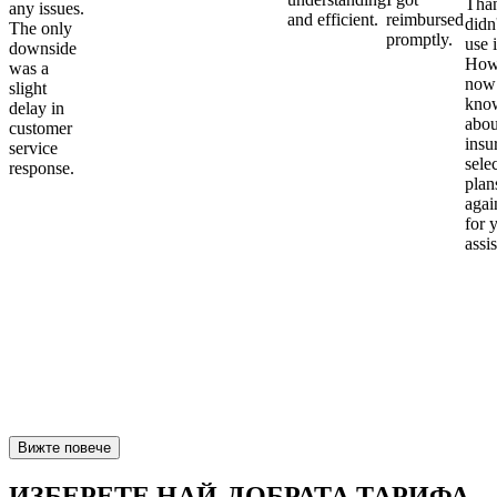
Than
any issues.
and efficient.
reimbursed
didn
The only
promptly.
use i
downside
Howe
was a
now
slight
kno
delay in
abou
customer
insu
service
sele
response.
plan
again
for 
assi
Вижте повече
ИЗБЕРЕТЕ НАЙ-ДОБРАТА ТАРИФА