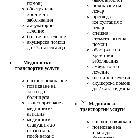
помощ
повикване на
обостряне на
лекар
хронични
преглед /
заболявания
консултация с
амбулаторно
лекар
лечение
спешна
болнично лечение
стоматологична
акушерска помощ
помощ
до 27-ата седмица
обостряне на
хронични
заболявания
Медицински
амбулаторно
транспортни услуги
лечение
болнично лечение
спешно повикване
акушерска помощ
повикване на
до 27-ата седмица
такси до
болницата
транспортиране с
Медицински
медицинска
транспортни услуги
авиация
медицинска
спешно повикване
евакуация до
повикване на
страната на
такси до
пребиваване