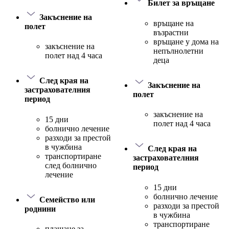
Билет за връщане
Закъснение на
връщане на
полет
възрастни
връщане у дома на
закъснение на
непълнолетни
полет над 4 часа
деца
След края на
Закъснение на
застрахователния
полет
период
закъснение на
15 дни
полет над 4 часа
болнично лечение
разходи за престой
в чужбина
След края на
транспортиране
застрахователния
след болнично
период
лечение
15 дни
болнично лечение
Семейство или
разходи за престой
роднини
в чужбина
транспортиране
плащане за