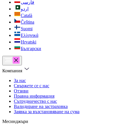
فارسی
اردو
Català
Čeština
Suomi
Ελληνικά
Hrvatski
Български
Компания
За нас
Свържете се с нас
Отзиви
Правна информация
Сътрудничество с нас
Валидиране на застраховка
Заявка за възстановяване на сума
Месинджъри