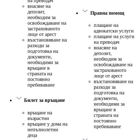
на преводач
внасяне на
депозит,
Правна помощ
необходим за
освобождаване на
плащане на
застрахованото
адвокатски услуги
лице от арест
плащане на услуги
възстановяване на
на преводач
разходи за
внасяне на
подготовка на
депозит,
документи,
необходим за
необходими за
освобождаване на
връщане в
застрахованото
страната на
лице от арест
постоянно
възстановяване на
пребиваване
разходи за
подготовка на
документи,
Билет за връщане
необходими за
връщане в
връщане на
страната на
възрастни
постоянно
връщане у дома на
пребиваване
непълнолетни
деца