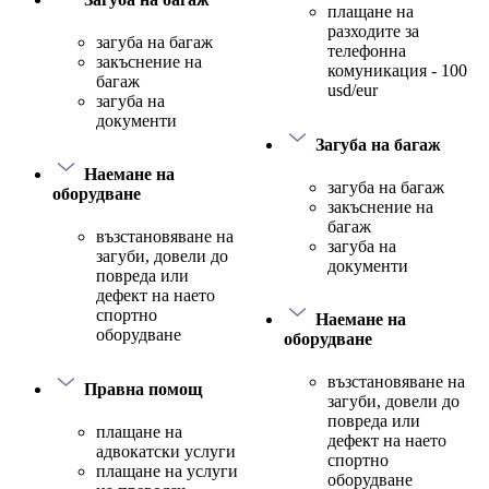
плащане на
разходите за
загуба на багаж
телефонна
закъснение на
комуникация - 100
багаж
usd/eur
загуба на
документи
Загуба на багаж
Наемане на
загуба на багаж
оборудване
закъснение на
багаж
възстановяване на
загуба на
загуби, довели до
документи
повреда или
дефект на наето
спортно
Наемане на
оборудване
оборудване
възстановяване на
Правна помощ
загуби, довели до
повреда или
плащане на
дефект на наето
адвокатски услуги
спортно
плащане на услуги
оборудване