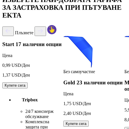
ЗА ЗАСТРАХОВКА ПРИ ПЪТУВАНЕ
EKTA
Плъзнете
Start
17 налични опции
Цена
0,99 USD/Ден
Без самоучастие
Бе
1,37 USD/Ден
Gold
23 налични опции
M
Купете сега
о
Цена
Tripbox
Ц
1,75 USD/Ден
5,
24/7 консиерж
2,40 USD/Ден
обслужване
8,
Комплексна
Купете сега
защита при