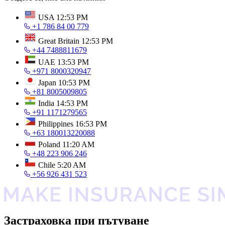
USA
12:53 PM
+1 786 84 00 779
Great Britain
12:53 PM
+44 7488811679
UAE
13:53 PM
+971 8000320947
Japan
10:53 PM
+81 8005009805
India
14:53 PM
+91 1171279565
Philippines
16:53 PM
+63 180013220088
Poland
11:20 AM
+48 223 906 246
Chile
5:20 AM
+56 926 431 523
Застраховка при пътуване