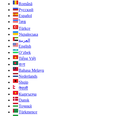
Română
Русский
Español
ไทย
Türkçe
Українська
العربية
English
O‘zbek
Tiếng Việt
বাংলা
Bahasa Melayu
Nederlands
Shqip
नेपाली
Кыргызча
Dansk
Тоҷикӣ
Türkmençe