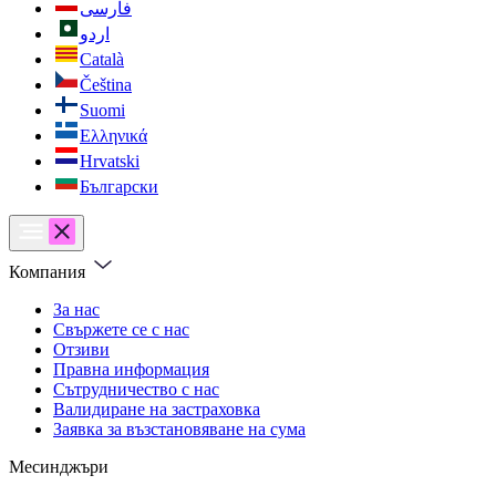
فارسی
اردو
Català
Čeština
Suomi
Ελληνικά
Hrvatski
Български
Компания
За нас
Свържете се с нас
Отзиви
Правна информация
Сътрудничество с нас
Валидиране на застраховка
Заявка за възстановяване на сума
Месинджъри