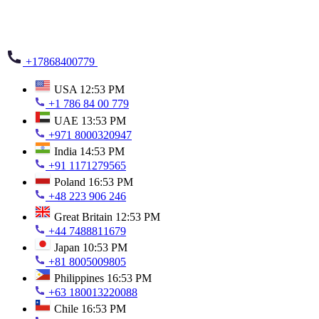
+17868400779
USA
12:53 PM
+1 786 84 00 779
UAE
13:53 PM
+971 8000320947
India
14:53 PM
+91 1171279565
Poland
16:53 PM
+48 223 906 246
Great Britain
12:53 PM
+44 7488811679
Japan
10:53 PM
+81 8005009805
Philippines
16:53 PM
+63 180013220088
Chile
16:53 PM