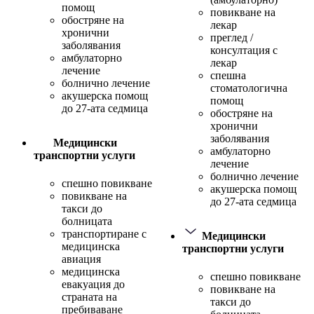
помощ
повикване на
обостряне на
лекар
хронични
преглед /
заболявания
консултация с
амбулаторно
лекар
лечение
спешна
болнично лечение
стоматологична
акушерска помощ
помощ
до 27-ата седмица
обостряне на
хронични
заболявания
Медицински
амбулаторно
транспортни услуги
лечение
болнично лечение
спешно повикване
акушерска помощ
повикване на
до 27-ата седмица
такси до
болницата
транспортиране с
Медицински
медицинска
транспортни услуги
авиация
медицинска
спешно повикване
евакуация до
повикване на
страната на
такси до
пребиваване