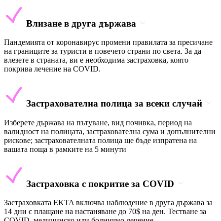
Влизане в друга държава
Пандемията от коронавирус промени правилата за пресичане
на границите за туристи в повечето страни по света. За да
влезете в страната, ви е необходима застраховка, която
покрива лечение на COVID.
Застрахователна полица за всеки случай
Изберете държава на пътуване, вид почивка, период на
валидност на полицата, застрахователна сума и допълнителни
рискове; застрахователната полица ще бъде изпратена на
вашата поща в рамките на 5 минути
Застраховка с покритие за COVID
Застраховката EKTA включва наблюдение в друга държава за
14 дни с плащане на настаняване до 70$ на ден. Тестване за
COVID, медицинско или болнично лечение