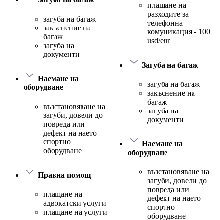
плащане на
разходите за
загуба на багаж
телефонна
закъснение на
комуникация - 100
багаж
usd/eur
загуба на
документи
Загуба на багаж
Наемане на
загуба на багаж
оборудване
закъснение на
багаж
възстановяване на
загуба на
загуби, довели до
документи
повреда или
дефект на наето
спортно
Наемане на
оборудване
оборудване
възстановяване на
Правна помощ
загуби, довели до
повреда или
плащане на
дефект на наето
адвокатски услуги
спортно
плащане на услуги
оборудване