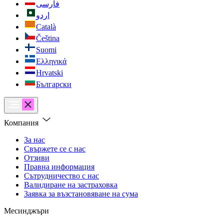
فارسی
اردو
Català
Čeština
Suomi
Ελληνικά
Hrvatski
Български
Компания
За нас
Свържете се с нас
Отзиви
Правна информация
Сътрудничество с нас
Валидиране на застраховка
Заявка за възстановяване на сума
Месинджъри