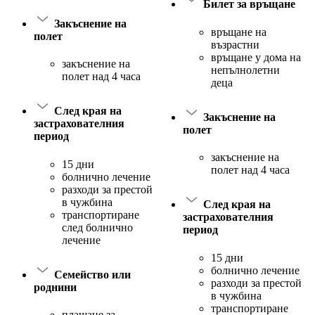
Билет за връщане
Закъснение на
връщане на
полет
възрастни
връщане у дома на
закъснение на
непълнолетни
полет над 4 часа
деца
След края на
Закъснение на
застрахователния
полет
период
закъснение на
15 дни
полет над 4 часа
болнично лечение
разходи за престой
в чужбина
След края на
транспортиране
застрахователния
след болнично
период
лечение
15 дни
болнично лечение
Семейство или
разходи за престой
роднини
в чужбина
транспортиране
плащане за