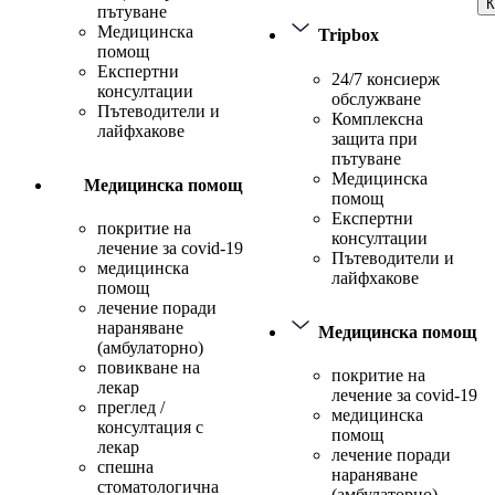
К
пътуване
Медицинска
Tripbox
помощ
Експертни
24/7 консиерж
консултации
обслужване
Пътеводители и
Комплексна
лайфхакове
защита при
пътуване
Медицинска
Медицинска помощ
помощ
Експертни
покритие на
консултации
лечение за covid-19
Пътеводители и
медицинска
лайфхакове
помощ
лечение поради
нараняване
Медицинска помощ
(амбулаторно)
повикване на
покритие на
лекар
лечение за covid-19
преглед /
медицинска
консултация с
помощ
лекар
лечение поради
спешна
нараняване
стоматологична
(амбулаторно)