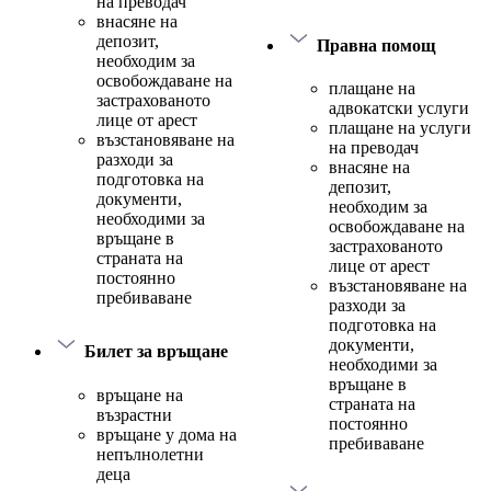
на преводач
внасяне на
депозит,
Правна помощ
необходим за
освобождаване на
плащане на
застрахованото
адвокатски услуги
лице от арест
плащане на услуги
възстановяване на
на преводач
разходи за
внасяне на
подготовка на
депозит,
документи,
необходим за
необходими за
освобождаване на
връщане в
застрахованото
страната на
лице от арест
постоянно
възстановяване на
пребиваване
разходи за
подготовка на
документи,
Билет за връщане
необходими за
връщане в
връщане на
страната на
възрастни
постоянно
връщане у дома на
пребиваване
непълнолетни
деца