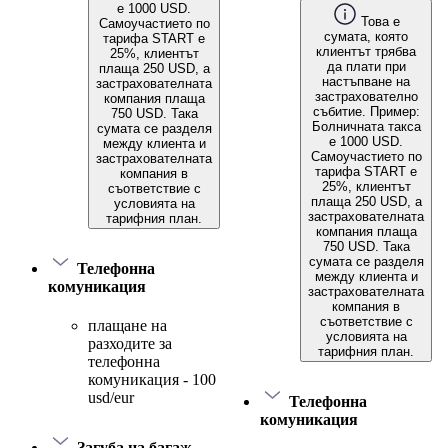
е 1000 USD.
Това е
Самоучастието по
сумата, която
тарифа START е
клиентът трябва
25%, клиентът
да плати при
плаща 250 USD, а
настъпване на
застрахователната
застрахователно
компания плаща
събитие. Пример:
750 USD. Така
Болничната такса
сумата се разделя
е 1000 USD.
между клиента и
Самоучастието по
застрахователната
тарифа START е
компания в
25%, клиентът
съответствие с
плаща 250 USD, а
условията на
застрахователната
тарифния план.
компания плаща
750 USD. Така
сумата се разделя
Телефонна
между клиента и
комуникация
застрахователната
компания в
съответствие с
плащане на
условията на
разходите за
тарифния план.
телефонна
комуникация - 100
usd/eur
Телефонна
комуникация
Загуба на багаж