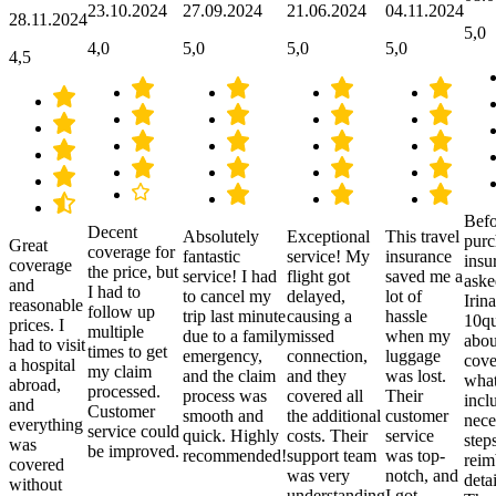
23.10.2024
27.09.2024
21.06.2024
04.11.2024
28.11.2024
5,0
4,0
5,0
5,0
5,0
4,5
Befo
Decent
Absolutely
Exceptional
This travel
purc
Great
coverage for
fantastic
service! My
insurance
insu
coverage
the price, but
service! I had
flight got
saved me a
aske
and
I had to
to cancel my
delayed,
lot of
Irina
reasonable
follow up
trip last minute
causing a
hassle
10qu
prices. I
multiple
due to a family
missed
when my
abou
had to visit
times to get
emergency,
connection,
luggage
cove
a hospital
my claim
and the claim
and they
was lost.
what
abroad,
processed.
process was
covered all
Their
incl
and
Customer
smooth and
the additional
customer
nece
everything
service could
quick. Highly
costs. Their
service
step
was
be improved.
recommended!
support team
was top-
reim
covered
was very
notch, and
detai
without
understanding
I got