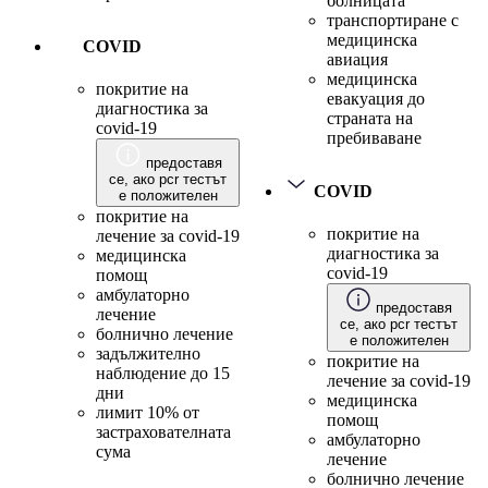
болницата
транспортиране с
медицинска
COVID
авиация
медицинска
покритие на
евакуация до
диагностика за
страната на
covid-19
пребиваване
предоставя
се, ако pcr тестът
COVID
е положителен
покритие на
покритие на
лечение за covid-19
диагностика за
медицинска
covid-19
помощ
амбулаторно
предоставя
лечение
се, ако pcr тестът
болнично лечение
е положителен
задължително
покритие на
наблюдение до 15
лечение за covid-19
дни
медицинска
лимит 10% от
помощ
застрахователната
амбулаторно
сума
лечение
болнично лечение