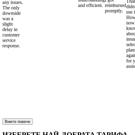
Than
any issues.
and efficient.
reimbursed
didn
The only
promptly.
use i
downside
Howe
was a
now
slight
kno
delay in
abou
customer
insu
service
sele
response.
plan
again
for 
assi
Вижте повече
ИЗБЕРЕТЕ НАЙ-ДОБРАТА ТАРИФА