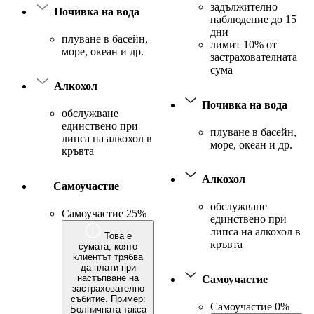
задължително
Почивка на вода
наблюдение до 15
дни
плуване в басейн,
лимит 10% от
море, океан и др.
застрахователната
сума
Алкохол
Почивка на вода
обслужване
единствено при
плуване в басейн,
липса на алкохол в
море, океан и др.
кръвта
Алкохол
Самоучастие
обслужване
Самоучастие 25%
единствено при
липса на алкохол в
Това е
кръвта
сумата, която
клиентът трябва
да плати при
настъпване на
Самоучастие
застрахователно
събитие. Пример:
Самоучастие 0%
Болничната такса