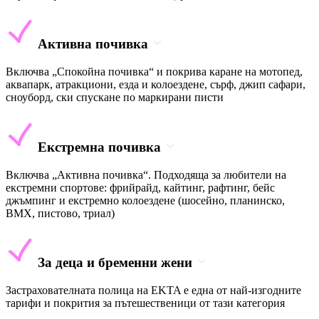
Активна почивка
Включва „Спокойна почивка“ и покрива каране на мотопед,
аквапарк, атракциони, езда и колоездене, сърф, джип сафари,
сноуборд, ски спускане по маркирани писти
Екстремна почивка
Включва „Активна почивка“. Подходяща за любители на
екстремни спортове: фрийрайд, кайтинг, рафтинг, бейс
джъмпинг и екстремно колоездене (шосейно, планинско,
BMX, пистово, триал)
За деца и бременни жени
Застрахователната полица на EKTA е една от най-изгодните
тарифи и покрития за пътешественици от тази категория