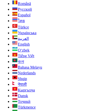
Română
Русский
Español
ไทย
Türkçe
Українська
العربية
English
O‘zbek
Tiếng Việt
বাংলা
Bahasa Melayu
Nederlands
Shqip
नेपाली
Кыргызча
Dansk
Тоҷикӣ
Türkmençe