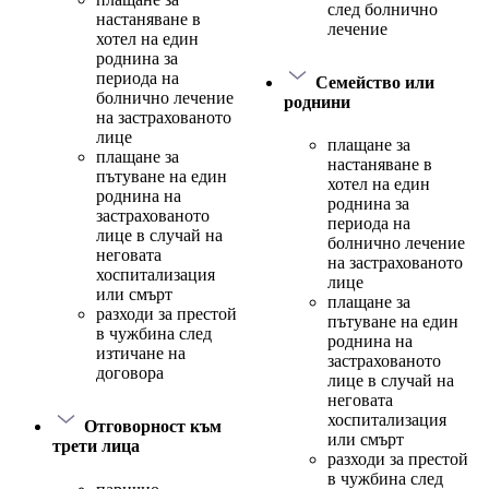
след болнично
настаняване в
лечение
хотел на един
роднина за
периода на
Семейство или
болнично лечение
роднини
на застрахованото
лице
плащане за
плащане за
настаняване в
пътуване на един
хотел на един
роднина на
роднина за
застрахованото
периода на
лице в случай на
болнично лечение
неговата
на застрахованото
хоспитализация
лице
или смърт
плащане за
разходи за престой
пътуване на един
в чужбина след
роднина на
изтичане на
застрахованото
договора
лице в случай на
неговата
хоспитализация
Отговорност към
или смърт
трети лица
разходи за престой
в чужбина след