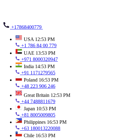
+17868400779
USA
12:53 PM
+1 786 84 00 779
UAE
13:53 PM
+971 8000320947
India
14:53 PM
+91 1171279565
Poland
16:53 PM
+48 223 906 246
Great Britain
12:53 PM
+44 7488811679
Japan
10:53 PM
+81 8005009805
Philippines
16:53 PM
+63 180013220088
Chile
16:53 PM