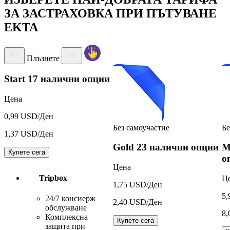
ЗА ЗАСТРАХОВКА ПРИ ПЪТУВАНЕ
EKTA
Плъзнете
Start
17 налични опции
Цена
0,99 USD/Ден
Без самоучастие
Бе
1,37 USD/Ден
Gold
23 налични опции
M
Купете сега
о
Цена
Tripbox
Ц
1,75 USD/Ден
5,
24/7 консиерж
2,40 USD/Ден
обслужване
8,
Комплексна
Купете сега
защита при