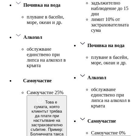
задължително
Почивка на вода
наблюдение до 15
дни
плуване в басейн,
лимит 10% от
море, океан и др.
застрахователната
сума
Алкохол
Почивка на вода
обслужване
единствено при
плуване в басейн,
липса на алкохол в
море, океан и др.
кръвта
Алкохол
Самоучастие
обслужване
Самоучастие 25%
единствено при
липса на алкохол в
Това е
кръвта
сумата, която
клиентът трябва
да плати при
настъпване на
Самоучастие
застрахователно
събитие. Пример:
Самоучастие 0%
Болничната такса