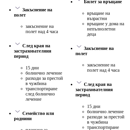
Билет за връщане
Закъснение на
връщане на
полет
възрастни
връщане у дома на
закъснение на
непълнолетни
полет над 4 часа
деца
След края на
Закъснение на
застрахователния
полет
период
закъснение на
15 дни
полет над 4 часа
болнично лечение
разходи за престой
в чужбина
След края на
транспортиране
застрахователния
след болнично
период
лечение
15 дни
болнично лечение
Семейство или
разходи за престой
роднини
в чужбина
транспортиране
плащане за