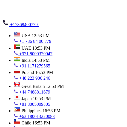
+17868400779
USA
12:53 PM
+1 786 84 00 779
UAE
13:53 PM
+971 8000320947
India
14:53 PM
+91 1171279565
Poland
16:53 PM
+48 223 906 246
Great Britain
12:53 PM
+44 7488811679
Japan
10:53 PM
+81 8005009805
Philippines
16:53 PM
+63 180013220088
Chile
16:53 PM