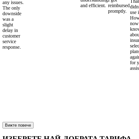
Than
any issues.
and efficient.
reimbursed
didn
The only
promptly.
use i
downside
Howe
was a
now
slight
kno
delay in
abou
customer
insu
service
sele
response.
plan
again
for 
assi
Вижте повече
ИЗБЕРЕТЕ НАЙ-ДОБРАТА ТАРИФА