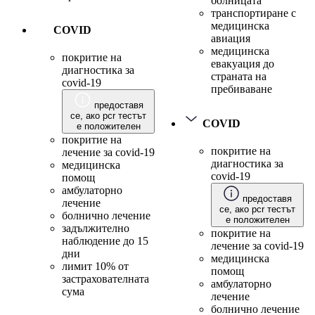
болницата
транспортиране с
медицинска
COVID
авиация
медицинска
покритие на
евакуация до
диагностика за
страната на
covid-19
пребиваване
предоставя
се, ако pcr тестът
COVID
е положителен
покритие на
покритие на
лечение за covid-19
диагностика за
медицинска
covid-19
помощ
амбулаторно
предоставя
лечение
се, ако pcr тестът
болнично лечение
е положителен
задължително
покритие на
наблюдение до 15
лечение за covid-19
дни
медицинска
лимит 10% от
помощ
застрахователната
амбулаторно
сума
лечение
болнично лечение