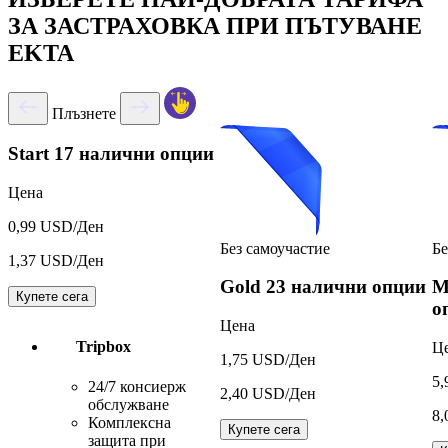
ЗА ЗАСТРАХОВКА ПРИ ПЪТУВАНЕ
EKTA
Плъзнете
Start
17 налични опции
Цена
0,99 USD/Ден
Без самоучастие
Бе
1,37 USD/Ден
Gold
23 налични опции
M
Купете сега
о
Цена
Tripbox
Ц
1,75 USD/Ден
5,
24/7 консиерж
2,40 USD/Ден
обслужване
8,
Комплексна
Купете сега
защита при