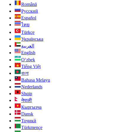
Română
Русский
Español
ไทย
Türkçe
Українська
العربية
English
O‘zbek
Tiếng Việt
বাংলা
Bahasa Melayu
Nederlands
Shqip
नेपाली
Кыргызча
Dansk
Тоҷикӣ
Türkmençe