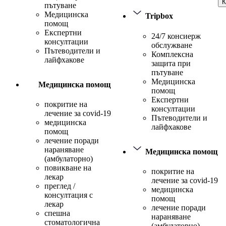
К
пътуване
Медицинска
Tripbox
помощ
Експертни
24/7 консиерж
консултации
обслужване
Пътеводители и
Комплексна
лайфхакове
защита при
пътуване
Медицинска
Медицинска помощ
помощ
Експертни
покритие на
консултации
лечение за covid-19
Пътеводители и
медицинска
лайфхакове
помощ
лечение поради
нараняване
Медицинска помощ
(амбулаторно)
повикване на
покритие на
лекар
лечение за covid-19
преглед /
медицинска
консултация с
помощ
лекар
лечение поради
спешна
нараняване
стоматологична
(амбулаторно)