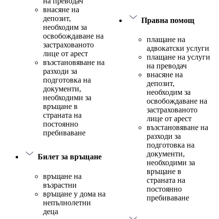
на преводач
внасяне на
депозит,
Правна помощ
необходим за
освобождаване на
плащане на
застрахованото
адвокатски услуги
лице от арест
плащане на услуги
възстановяване на
на преводач
разходи за
внасяне на
подготовка на
депозит,
документи,
необходим за
необходими за
освобождаване на
връщане в
застрахованото
страната на
лице от арест
постоянно
възстановяване на
пребиваване
разходи за
подготовка на
документи,
Билет за връщане
необходими за
връщане в
връщане на
страната на
възрастни
постоянно
връщане у дома на
пребиваване
непълнолетни
деца