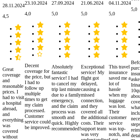
23.10.2024
27.09.2024
21.06.2024
04.11.2024
28.11.2024
5,0
4,0
5,0
5,0
5,0
4,5
Befo
Decent
Absolutely
Exceptional
This travel
purc
Great
coverage for
fantastic
service! My
insurance
insu
coverage
the price, but
service! I had
flight got
saved me a
aske
and
I had to
to cancel my
delayed,
lot of
Irina
reasonable
follow up
trip last minute
causing a
hassle
10qu
prices. I
multiple
due to a family
missed
when my
abou
had to visit
times to get
emergency,
connection,
luggage
cove
a hospital
my claim
and the claim
and they
was lost.
what
abroad,
processed.
process was
covered all
Their
incl
and
Customer
smooth and
the additional
customer
nece
everything
service could
quick. Highly
costs. Their
service
step
was
be improved.
recommended!
support team
was top-
reim
covered
was very
notch, and
detai
without
understanding
I got