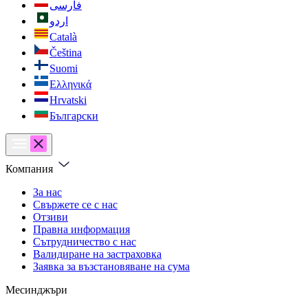
فارسی
اردو
Català
Čeština
Suomi
Ελληνικά
Hrvatski
Български
Компания
За нас
Свържете се с нас
Отзиви
Правна информация
Сътрудничество с нас
Валидиране на застраховка
Заявка за възстановяване на сума
Месинджъри