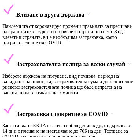
Влизане в друга държава
Пандемията от коронавирус промени правилата за пресичане
на границите за туристи в повечето страни по света. За да
влезете в страната, ви е необходима застраховка, която
покрива лечение на COVID.
Застрахователна полица за всеки случай
Изберете държава на пътуване, вид почивка, период на
валидност на полицата, застрахователна сума и допълнителни
рискове; застрахователната полица ще бъде изпратена на
вашата поща в рамките на 5 минути
Застраховка с покритие за COVID
Застраховката EKTA включва наблюдение в друга държава за
14 дни с плащане на настаняване до 70$ на ден. Тестване за
COVID, медицинско или болнично лечение