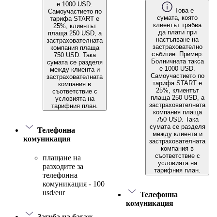
е 1000 USD.
Това е
Самоучастието по
сумата, която
тарифа START е
клиентът трябва
25%, клиентът
да плати при
плаща 250 USD, а
настъпване на
застрахователната
застрахователно
компания плаща
събитие. Пример:
750 USD. Така
Болничната такса
сумата се разделя
е 1000 USD.
между клиента и
Самоучастието по
застрахователната
тарифа START е
компания в
25%, клиентът
съответствие с
плаща 250 USD, а
условията на
застрахователната
тарифния план.
компания плаща
750 USD. Така
сумата се разделя
Телефонна
между клиента и
комуникация
застрахователната
компания в
съответствие с
плащане на
условията на
разходите за
тарифния план.
телефонна
комуникация - 100
usd/eur
Телефонна
комуникация
Загуба на багаж