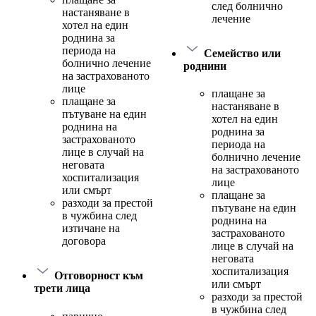
след болнично
настаняване в
лечение
хотел на един
роднина за
периода на
Семейство или
болнично лечение
роднини
на застрахованото
лице
плащане за
плащане за
настаняване в
пътуване на един
хотел на един
роднина на
роднина за
застрахованото
периода на
лице в случай на
болнично лечение
неговата
на застрахованото
хоспитализация
лице
или смърт
плащане за
разходи за престой
пътуване на един
в чужбина след
роднина на
изтичане на
застрахованото
договора
лице в случай на
неговата
хоспитализация
Отговорност към
или смърт
трети лица
разходи за престой
в чужбина след