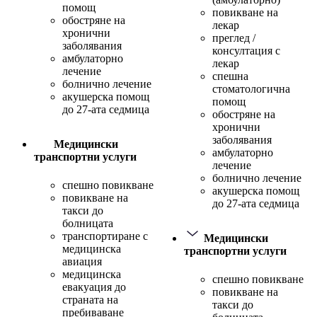
помощ
повикване на
обостряне на
лекар
хронични
преглед /
заболявания
консултация с
амбулаторно
лекар
лечение
спешна
болнично лечение
стоматологична
акушерска помощ
помощ
до 27-ата седмица
обостряне на
хронични
заболявания
Медицински
амбулаторно
транспортни услуги
лечение
болнично лечение
спешно повикване
акушерска помощ
повикване на
до 27-ата седмица
такси до
болницата
транспортиране с
Медицински
медицинска
транспортни услуги
авиация
медицинска
спешно повикване
евакуация до
повикване на
страната на
такси до
пребиваване