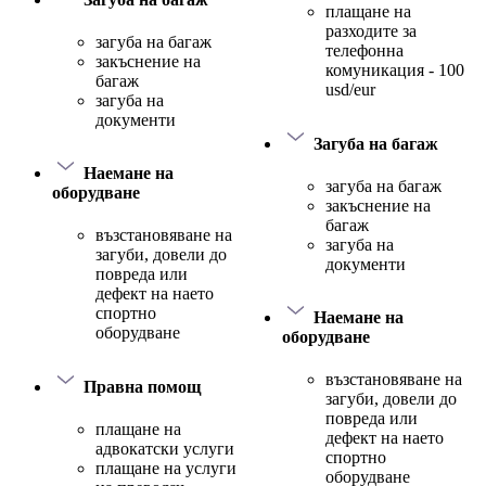
плащане на
разходите за
загуба на багаж
телефонна
закъснение на
комуникация - 100
багаж
usd/eur
загуба на
документи
Загуба на багаж
Наемане на
загуба на багаж
оборудване
закъснение на
багаж
възстановяване на
загуба на
загуби, довели до
документи
повреда или
дефект на наето
спортно
Наемане на
оборудване
оборудване
възстановяване на
Правна помощ
загуби, довели до
повреда или
плащане на
дефект на наето
адвокатски услуги
спортно
плащане на услуги
оборудване