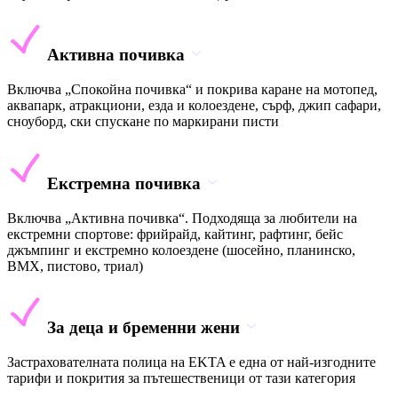
Активна почивка
Включва „Спокойна почивка“ и покрива каране на мотопед,
аквапарк, атракциони, езда и колоездене, сърф, джип сафари,
сноуборд, ски спускане по маркирани писти
Екстремна почивка
Включва „Активна почивка“. Подходяща за любители на
екстремни спортове: фрийрайд, кайтинг, рафтинг, бейс
джъмпинг и екстремно колоездене (шосейно, планинско,
BMX, пистово, триал)
За деца и бременни жени
Застрахователната полица на EKTA е една от най-изгодните
тарифи и покрития за пътешественици от тази категория