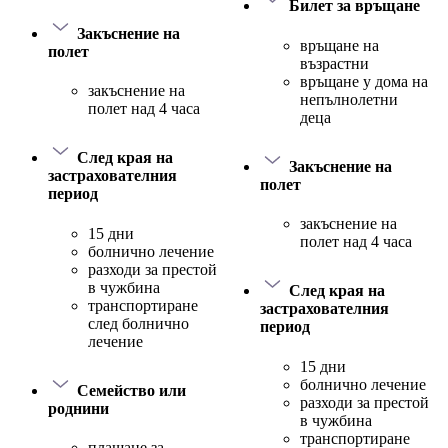
Билет за връщане
Закъснение на
връщане на
полет
възрастни
връщане у дома на
закъснение на
непълнолетни
полет над 4 часа
деца
След края на
Закъснение на
застрахователния
полет
период
закъснение на
15 дни
полет над 4 часа
болнично лечение
разходи за престой
в чужбина
След края на
транспортиране
застрахователния
след болнично
период
лечение
15 дни
болнично лечение
Семейство или
разходи за престой
роднини
в чужбина
транспортиране
плащане за