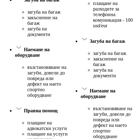
плащане на
разходите за
загуба на багаж
телефонна
закъснение на
комуникация - 100
багаж
usd/eur
загуба на
документи
Загуба на багаж
Наемане на
загуба на багаж
оборудване
закъснение на
багаж
възстановяване на
загуба на
загуби, довели до
документи
повреда или
дефект на наето
спортно
Наемане на
оборудване
оборудване
възстановяване на
Правна помощ
загуби, довели до
повреда или
плащане на
дефект на наето
адвокатски услуги
спортно
плащане на услуги
оборудване