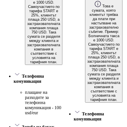
е 1000 USD.
Това е
Самоучастието по
сумата, която
тарифа START е
клиентът трябва
25%, клиентът
да плати при
плаща 250 USD, а
настъпване на
застрахователната
застрахователно
компания плаща
събитие. Пример:
750 USD. Така
Болничната такса
сумата се разделя
е 1000 USD.
между клиента и
Самоучастието по
застрахователната
тарифа START е
компания в
25%, клиентът
съответствие с
плаща 250 USD, а
условията на
застрахователната
тарифния план.
компания плаща
750 USD. Така
сумата се разделя
Телефонна
между клиента и
комуникация
застрахователната
компания в
съответствие с
плащане на
условията на
разходите за
тарифния план.
телефонна
комуникация - 100
usd/eur
Телефонна
комуникация
Загуба на багаж