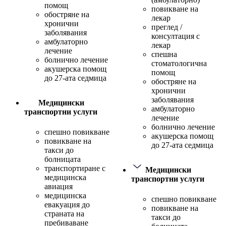
помощ
повикване на
обостряне на
лекар
хронични
преглед /
заболявания
консултация с
амбулаторно
лекар
лечение
спешна
болнично лечение
стоматологична
акушерска помощ
помощ
до 27-ата седмица
обостряне на
хронични
заболявания
Медицински
амбулаторно
транспортни услуги
лечение
болнично лечение
спешно повикване
акушерска помощ
повикване на
до 27-ата седмица
такси до
болницата
транспортиране с
Медицински
медицинска
транспортни услуги
авиация
медицинска
спешно повикване
евакуация до
повикване на
страната на
такси до
пребиваване