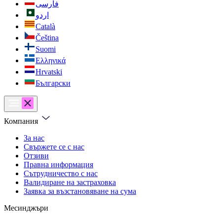
فارسی
اردو
Català
Čeština
Suomi
Ελληνικά
Hrvatski
Български
Компания
За нас
Свържете се с нас
Отзиви
Правна информация
Сътрудничество с нас
Валидиране на застраховка
Заявка за възстановяване на сума
Месинджъри