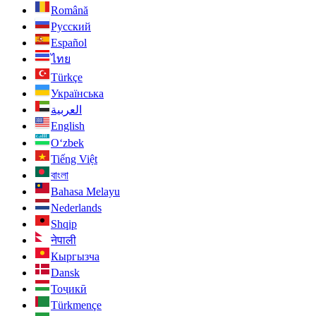
Română
Русский
Español
ไทย
Türkçe
Українська
العربية
English
O‘zbek
Tiếng Việt
বাংলা
Bahasa Melayu
Nederlands
Shqip
नेपाली
Кыргызча
Dansk
Тоҷикӣ
Türkmençe