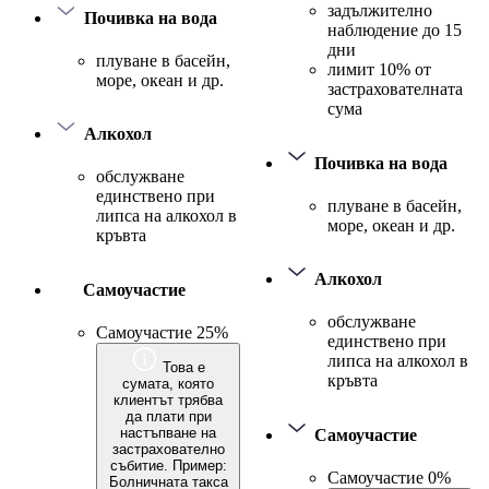
задължително
Почивка на вода
наблюдение до 15
дни
плуване в басейн,
лимит 10% от
море, океан и др.
застрахователната
сума
Алкохол
Почивка на вода
обслужване
единствено при
плуване в басейн,
липса на алкохол в
море, океан и др.
кръвта
Алкохол
Самоучастие
обслужване
Самоучастие 25%
единствено при
липса на алкохол в
Това е
кръвта
сумата, която
клиентът трябва
да плати при
настъпване на
Самоучастие
застрахователно
събитие. Пример:
Самоучастие 0%
Болничната такса