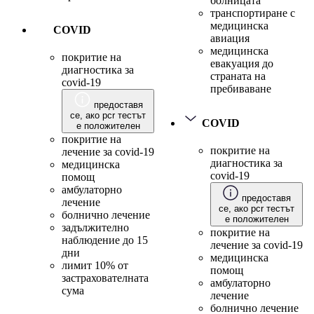
болницата
транспортиране с
медицинска
COVID
авиация
медицинска
покритие на
евакуация до
диагностика за
страната на
covid-19
пребиваване
предоставя
се, ако pcr тестът
COVID
е положителен
покритие на
покритие на
лечение за covid-19
диагностика за
медицинска
covid-19
помощ
амбулаторно
предоставя
лечение
се, ако pcr тестът
болнично лечение
е положителен
задължително
покритие на
наблюдение до 15
лечение за covid-19
дни
медицинска
лимит 10% от
помощ
застрахователната
амбулаторно
сума
лечение
болнично лечение