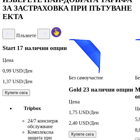
ЗА ЗАСТРАХОВКА ПРИ ПЪТУВАНЕ
EKTA
Плъзнете
Start
17 налични опции
Цена
0,99 USD/Ден
Без самоучастие
Бе
1,37 USD/Ден
Gold
23 налични опции
M
Купете сега
о
Цена
Tripbox
Ц
1,75 USD/Ден
5,
24/7 консиерж
2,40 USD/Ден
обслужване
8,
Комплексна
Купете сега
защита при