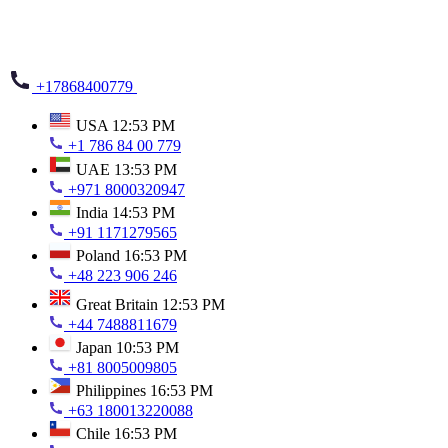
+17868400779
USA
12:53 PM
+1 786 84 00 779
UAE
13:53 PM
+971 8000320947
India
14:53 PM
+91 1171279565
Poland
16:53 PM
+48 223 906 246
Great Britain
12:53 PM
+44 7488811679
Japan
10:53 PM
+81 8005009805
Philippines
16:53 PM
+63 180013220088
Chile
16:53 PM