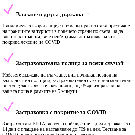
Влизане в друга държава
Пандемията от коронавирус промени правилата за пресичане
на границите за туристи в повечето страни по света. За да
влезете в страната, ви е необходима застраховка, която
покрива лечение на COVID.
Застрахователна полица за всеки случай
Изберете държава на пътуване, вид почивка, период на
валидност на полицата, застрахователна сума и допълнителни
рискове; застрахователната полица ще бъде изпратена на
вашата поща в рамките на 5 минути
Застраховка с покритие за COVID
Застраховката EKTA включва наблюдение в друга държава за
14 дни с плащане на настаняване до 70$ на ден. Тестване за
COVID, медицинско или болнично лечение