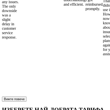
Than
any issues.
and efficient.
reimbursed
didn
The only
promptly.
use i
downside
Howe
was a
now
slight
kno
delay in
abou
customer
insu
service
sele
response.
plan
again
for 
assi
Вижте повече
ИЗБЕРЕТЕ НАЙ-ДОБРАТА ТАРИФА