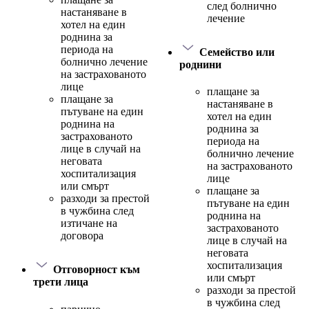
след болнично
настаняване в
лечение
хотел на един
роднина за
периода на
Семейство или
болнично лечение
роднини
на застрахованото
лице
плащане за
плащане за
настаняване в
пътуване на един
хотел на един
роднина на
роднина за
застрахованото
периода на
лице в случай на
болнично лечение
неговата
на застрахованото
хоспитализация
лице
или смърт
плащане за
разходи за престой
пътуване на един
в чужбина след
роднина на
изтичане на
застрахованото
договора
лице в случай на
неговата
хоспитализация
Отговорност към
или смърт
трети лица
разходи за престой
в чужбина след