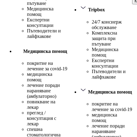
К
пътуване
Медицинска
Tripbox
помощ
Експертни
24/7 консиерж
консултации
обслужване
Пътеводители и
Комплексна
лайфхакове
защита при
пътуване
Медицинска
Медицинска помощ
помощ
Експертни
покритие на
консултации
лечение за covid-19
Пътеводители и
медицинска
лайфхакове
помощ
лечение поради
нараняване
Медицинска помощ
(амбулаторно)
повикване на
покритие на
лекар
лечение за covid-19
преглед /
медицинска
консултация с
помощ
лекар
лечение поради
спешна
нараняване
стоматологична
(амбулаторно)