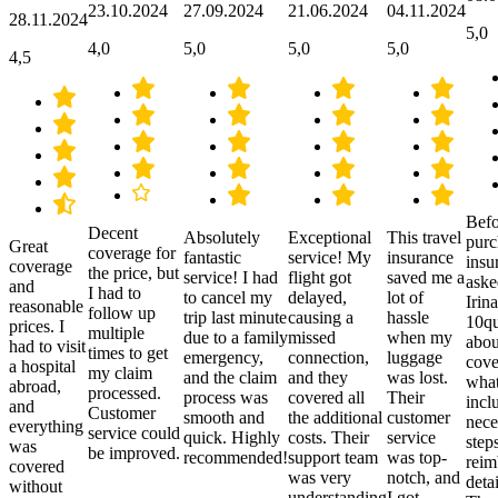
23.10.2024
27.09.2024
21.06.2024
04.11.2024
28.11.2024
5,0
4,0
5,0
5,0
5,0
4,5
Befo
Decent
Absolutely
Exceptional
This travel
purc
Great
coverage for
fantastic
service! My
insurance
insu
coverage
the price, but
service! I had
flight got
saved me a
aske
and
I had to
to cancel my
delayed,
lot of
Irina
reasonable
follow up
trip last minute
causing a
hassle
10qu
prices. I
multiple
due to a family
missed
when my
abou
had to visit
times to get
emergency,
connection,
luggage
cove
a hospital
my claim
and the claim
and they
was lost.
what
abroad,
processed.
process was
covered all
Their
incl
and
Customer
smooth and
the additional
customer
nece
everything
service could
quick. Highly
costs. Their
service
step
was
be improved.
recommended!
support team
was top-
reim
covered
was very
notch, and
detai
without
understanding
I got