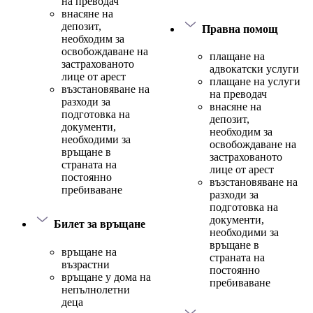
на преводач
внасяне на
депозит,
Правна помощ
необходим за
освобождаване на
плащане на
застрахованото
адвокатски услуги
лице от арест
плащане на услуги
възстановяване на
на преводач
разходи за
внасяне на
подготовка на
депозит,
документи,
необходим за
необходими за
освобождаване на
връщане в
застрахованото
страната на
лице от арест
постоянно
възстановяване на
пребиваване
разходи за
подготовка на
документи,
Билет за връщане
необходими за
връщане в
връщане на
страната на
възрастни
постоянно
връщане у дома на
пребиваване
непълнолетни
деца