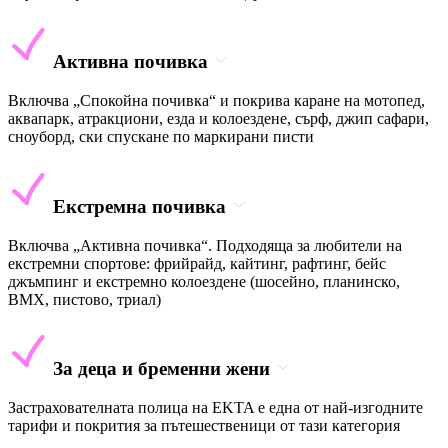
Активна почивка
Включва „Спокойна почивка“ и покрива каране на мотопед,
аквапарк, атракциони, езда и колоездене, сърф, джип сафари,
сноуборд, ски спускане по маркирани писти
Екстремна почивка
Включва „Активна почивка“. Подходяща за любители на
екстремни спортове: фрийрайд, кайтинг, рафтинг, бейс
джъмпинг и екстремно колоездене (шосейно, планинско,
BMX, пистово, триал)
За деца и бременни жени
Застрахователната полица на EKTA е една от най-изгодните
тарифи и покрития за пътешественици от тази категория