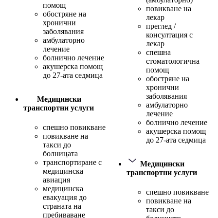
помощ
повикване на
обостряне на
лекар
хронични
преглед /
заболявания
консултация с
амбулаторно
лекар
лечение
спешна
болнично лечение
стоматологична
акушерска помощ
помощ
до 27-ата седмица
обостряне на
хронични
заболявания
Медицински
амбулаторно
транспортни услуги
лечение
болнично лечение
спешно повикване
акушерска помощ
повикване на
до 27-ата седмица
такси до
болницата
транспортиране с
Медицински
медицинска
транспортни услуги
авиация
медицинска
спешно повикване
евакуация до
повикване на
страната на
такси до
пребиваване