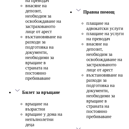
на преводач
внасяне на
депозит,
Правна помощ
необходим за
освобождаване на
плащане на
застрахованото
адвокатски услуги
лице от арест
плащане на услуги
възстановяване на
на преводач
разходи за
внасяне на
подготовка на
депозит,
документи,
необходим за
необходими за
освобождаване на
връщане в
застрахованото
страната на
лице от арест
постоянно
възстановяване на
пребиваване
разходи за
подготовка на
документи,
Билет за връщане
необходими за
връщане в
връщане на
страната на
възрастни
постоянно
връщане у дома на
пребиваване
непълнолетни
деца