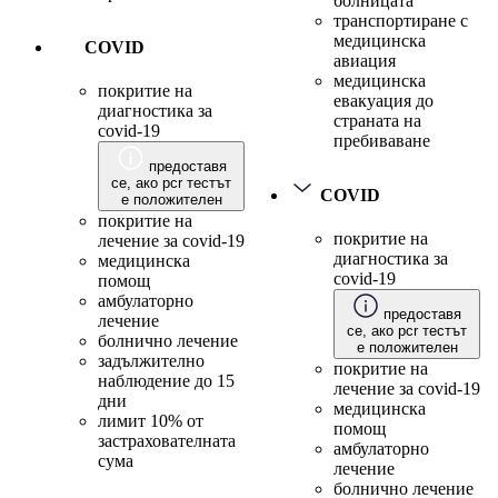
болницата
транспортиране с
медицинска
COVID
авиация
медицинска
покритие на
евакуация до
диагностика за
страната на
covid-19
пребиваване
предоставя
се, ако pcr тестът
COVID
е положителен
покритие на
покритие на
лечение за covid-19
диагностика за
медицинска
covid-19
помощ
амбулаторно
предоставя
лечение
се, ако pcr тестът
болнично лечение
е положителен
задължително
покритие на
наблюдение до 15
лечение за covid-19
дни
медицинска
лимит 10% от
помощ
застрахователната
амбулаторно
сума
лечение
болнично лечение