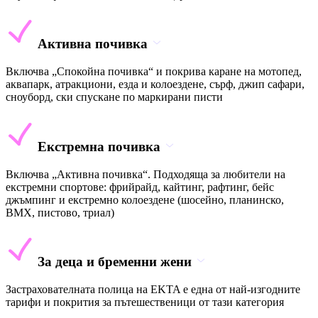
Активна почивка
Включва „Спокойна почивка“ и покрива каране на мотопед,
аквапарк, атракциони, езда и колоездене, сърф, джип сафари,
сноуборд, ски спускане по маркирани писти
Екстремна почивка
Включва „Активна почивка“. Подходяща за любители на
екстремни спортове: фрийрайд, кайтинг, рафтинг, бейс
джъмпинг и екстремно колоездене (шосейно, планинско,
BMX, пистово, триал)
За деца и бременни жени
Застрахователната полица на EKTA е една от най-изгодните
тарифи и покрития за пътешественици от тази категория