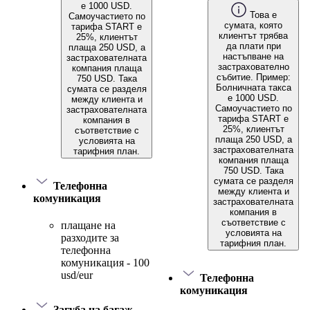
е 1000 USD.
Това е
Самоучастието по
сумата, която
тарифа START е
клиентът трябва
25%, клиентът
да плати при
плаща 250 USD, а
настъпване на
застрахователната
застрахователно
компания плаща
събитие. Пример:
750 USD. Така
Болничната такса
сумата се разделя
е 1000 USD.
между клиента и
Самоучастието по
застрахователната
тарифа START е
компания в
25%, клиентът
съответствие с
плаща 250 USD, а
условията на
застрахователната
тарифния план.
компания плаща
750 USD. Така
сумата се разделя
Телефонна
между клиента и
комуникация
застрахователната
компания в
съответствие с
плащане на
условията на
разходите за
тарифния план.
телефонна
комуникация - 100
usd/eur
Телефонна
комуникация
Загуба на багаж