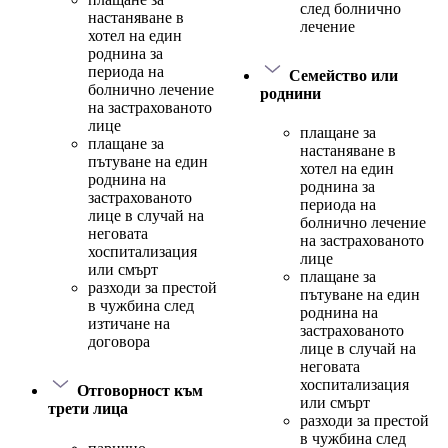
след болнично
настаняване в
лечение
хотел на един
роднина за
периода на
Семейство или
болнично лечение
роднини
на застрахованото
лице
плащане за
плащане за
настаняване в
пътуване на един
хотел на един
роднина на
роднина за
застрахованото
периода на
лице в случай на
болнично лечение
неговата
на застрахованото
хоспитализация
лице
или смърт
плащане за
разходи за престой
пътуване на един
в чужбина след
роднина на
изтичане на
застрахованото
договора
лице в случай на
неговата
хоспитализация
Отговорност към
или смърт
трети лица
разходи за престой
в чужбина след