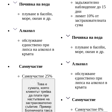
задължително
Почивка на вода
наблюдение до 15
дни
плуване в басейн,
лимит 10% от
море, океан и др.
застрахователната
сума
Алкохол
Почивка на вода
обслужване
единствено при
плуване в басейн,
липса на алкохол в
море, океан и др.
кръвта
Алкохол
Самоучастие
обслужване
Самоучастие 25%
единствено при
липса на алкохол в
Това е
кръвта
сумата, която
клиентът трябва
да плати при
настъпване на
Самоучастие
застрахователно
събитие. Пример:
Самоучастие 0%
Болничната такса