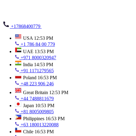
+17868400779
USA
12:53 PM
+1 786 84 00 779
UAE
13:53 PM
+971 8000320947
India
14:53 PM
+91 1171279565
Poland
16:53 PM
+48 223 906 246
Great Britain
12:53 PM
+44 7488811679
Japan
10:53 PM
+81 8005009805
Philippines
16:53 PM
+63 180013220088
Chile
16:53 PM