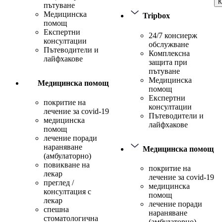
К
пътуване
Медицинска
Tripbox
помощ
Експертни
24/7 консиерж
консултации
обслужване
Пътеводители и
Комплексна
лайфхакове
защита при
пътуване
Медицинска
Медицинска помощ
помощ
Експертни
покритие на
консултации
лечение за covid-19
Пътеводители и
медицинска
лайфхакове
помощ
лечение поради
нараняване
Медицинска помощ
(амбулаторно)
повикване на
покритие на
лекар
лечение за covid-19
преглед /
медицинска
консултация с
помощ
лекар
лечение поради
спешна
нараняване
стоматологична
(амбулаторно)