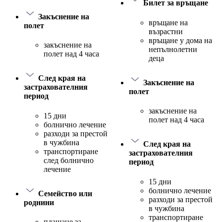
Билет за връщане
Закъснение на
връщане на
полет
възрастни
връщане у дома на
закъснение на
непълнолетни
полет над 4 часа
деца
След края на
Закъснение на
застрахователния
полет
период
закъснение на
15 дни
полет над 4 часа
болнично лечение
разходи за престой
в чужбина
След края на
транспортиране
застрахователния
след болнично
период
лечение
15 дни
болнично лечение
Семейство или
разходи за престой
роднини
в чужбина
транспортиране
плащане за