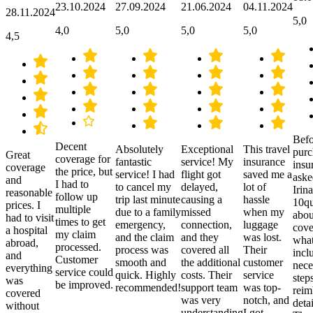
23.10.2024
27.09.2024
21.06.2024
04.11.2024
28.11.2024
5,0
4,0
5,0
5,0
5,0
4,5
Befo
Decent
Absolutely
Exceptional
This travel
purc
Great
coverage for
fantastic
service! My
insurance
insu
coverage
the price, but
service! I had
flight got
saved me a
aske
and
I had to
to cancel my
delayed,
lot of
Irina
reasonable
follow up
trip last minute
causing a
hassle
10qu
prices. I
multiple
due to a family
missed
when my
abou
had to visit
times to get
emergency,
connection,
luggage
cove
a hospital
my claim
and the claim
and they
was lost.
what
abroad,
processed.
process was
covered all
Their
incl
and
Customer
smooth and
the additional
customer
nece
everything
service could
quick. Highly
costs. Their
service
step
was
be improved.
recommended!
support team
was top-
reim
covered
was very
notch, and
detai
without
understanding
I got