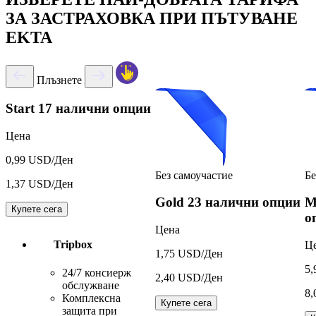
ЗА ЗАСТРАХОВКА ПРИ ПЪТУВАНЕ
EKTA
Плъзнете
Start
17 налични опции
Цена
0,99 USD/Ден
Без самоучастие
Бе
1,37 USD/Ден
Gold
23 налични опции
M
Купете сега
о
Цена
Tripbox
Ц
1,75 USD/Ден
5,
24/7 консиерж
2,40 USD/Ден
обслужване
8,
Комплексна
Купете сега
защита при