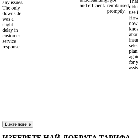
Than
any issues.
and efficient.
reimbursed
didn
The only
promptly.
use i
downside
Howe
was a
now
slight
kno
delay in
abou
customer
insu
service
sele
response.
plan
again
for 
assi
Вижте повече
ИЗБЕРЕТЕ НАЙ-ДОБРАТА ТАРИФА