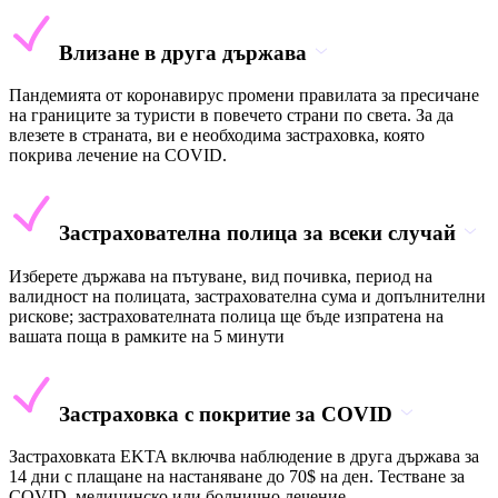
Влизане в друга държава
Пандемията от коронавирус промени правилата за пресичане
на границите за туристи в повечето страни по света. За да
влезете в страната, ви е необходима застраховка, която
покрива лечение на COVID.
Застрахователна полица за всеки случай
Изберете държава на пътуване, вид почивка, период на
валидност на полицата, застрахователна сума и допълнителни
рискове; застрахователната полица ще бъде изпратена на
вашата поща в рамките на 5 минути
Застраховка с покритие за COVID
Застраховката EKTA включва наблюдение в друга държава за
14 дни с плащане на настаняване до 70$ на ден. Тестване за
COVID, медицинско или болнично лечение