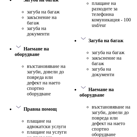
плащане на
разходите за
загуба на багаж
телефонна
закъснение на
комуникация - 100
багаж
usd/eur
загуба на
документи
Загуба на багаж
Наемане на
загуба на багаж
оборудване
закъснение на
багаж
възстановяване на
загуба на
загуби, довели до
документи
повреда или
дефект на наето
спортно
Наемане на
оборудване
оборудване
възстановяване на
Правна помощ
загуби, довели до
повреда или
плащане на
дефект на наето
адвокатски услуги
спортно
плащане на услуги
оборудване