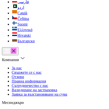
فارسی
اردو
Català
Čeština
Suomi
Ελληνικά
Hrvatski
Български
Компания
За нас
Свържете се с нас
Отзиви
Правна информация
Сътрудничество с нас
Валидиране на застраховка
Заявка за възстановяване на сума
Месинджъри