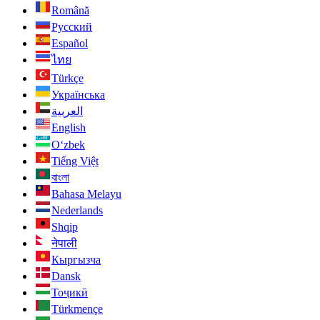
Română
Русский
Español
ไทย
Türkçe
Українська
العربية
English
O‘zbek
Tiếng Việt
বাংলা
Bahasa Melayu
Nederlands
Shqip
नेपाली
Кыргызча
Dansk
Тоҷикӣ
Türkmençe