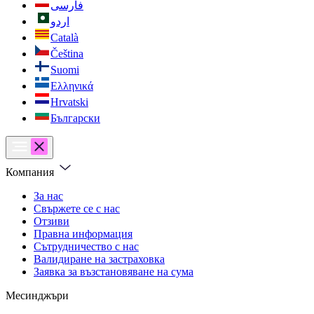
فارسی
اردو
Català
Čeština
Suomi
Ελληνικά
Hrvatski
Български
Компания
За нас
Свържете се с нас
Отзиви
Правна информация
Сътрудничество с нас
Валидиране на застраховка
Заявка за възстановяване на сума
Месинджъри