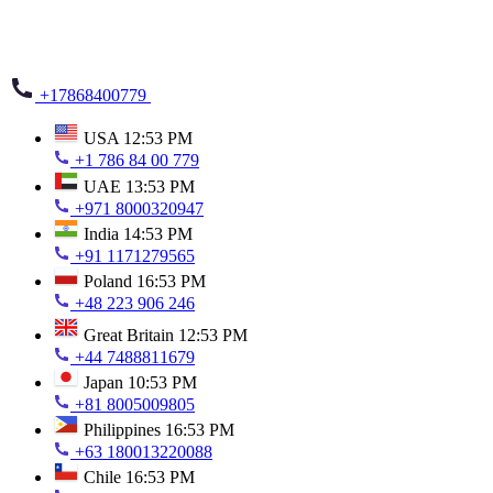
+17868400779
USA
12:53 PM
+1 786 84 00 779
UAE
13:53 PM
+971 8000320947
India
14:53 PM
+91 1171279565
Poland
16:53 PM
+48 223 906 246
Great Britain
12:53 PM
+44 7488811679
Japan
10:53 PM
+81 8005009805
Philippines
16:53 PM
+63 180013220088
Chile
16:53 PM