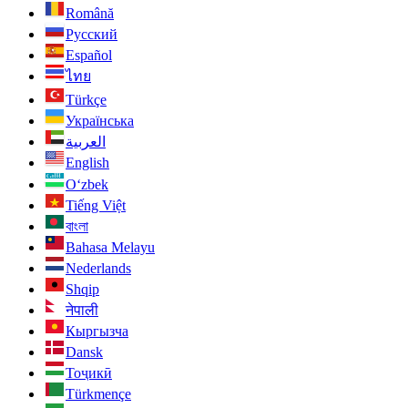
Română
Русский
Español
ไทย
Türkçe
Українська
العربية
English
O‘zbek
Tiếng Việt
বাংলা
Bahasa Melayu
Nederlands
Shqip
नेपाली
Кыргызча
Dansk
Тоҷикӣ
Türkmençe