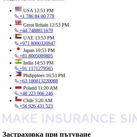
USA
12:53 PM
+1 786 84 00 779
Great Britain
12:53 PM
+44 7488811679
UAE
13:53 PM
+971 8000320947
Japan
10:53 PM
+81 8005009805
India
14:53 PM
+91 1171279565
Philippines
16:53 PM
+63 180013220088
Poland
11:20 AM
+48 223 906 246
Chile
5:20 AM
+56 926 431 523
Застраховка при пътуване