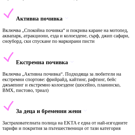
Активна почивка
Включва „Спокойна почивка“ и покрива каране на мотопед,
аквапарк, атракциони, езда и колоездене, сърф, джип сафари,
сноуборд, ски спускане по маркирани писти
Екстремна почивка
Включва „Активна почивка“. Подходяща за любители на
екстремни спортове: фрийрайд, кайтинг, рафтинг, бейс
джъмпинг и екстремно колоездене (шосейно, планинско,
BMX, пистово, триал)
За деца и бременни жени
Застрахователната полица на EKTA е една от най-изгодните
тарифи и покрития за пътешественици от тази категория