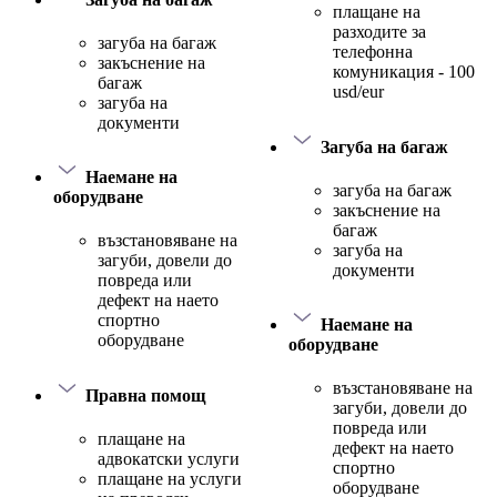
плащане на
разходите за
загуба на багаж
телефонна
закъснение на
комуникация - 100
багаж
usd/eur
загуба на
документи
Загуба на багаж
Наемане на
загуба на багаж
оборудване
закъснение на
багаж
възстановяване на
загуба на
загуби, довели до
документи
повреда или
дефект на наето
спортно
Наемане на
оборудване
оборудване
възстановяване на
Правна помощ
загуби, довели до
повреда или
плащане на
дефект на наето
адвокатски услуги
спортно
плащане на услуги
оборудване