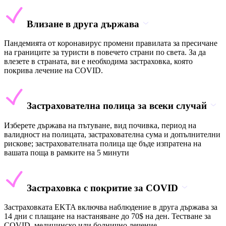
Влизане в друга държава
Пандемията от коронавирус промени правилата за пресичане
на границите за туристи в повечето страни по света. За да
влезете в страната, ви е необходима застраховка, която
покрива лечение на COVID.
Застрахователна полица за всеки случай
Изберете държава на пътуване, вид почивка, период на
валидност на полицата, застрахователна сума и допълнителни
рискове; застрахователната полица ще бъде изпратена на
вашата поща в рамките на 5 минути
Застраховка с покритие за COVID
Застраховката EKTA включва наблюдение в друга държава за
14 дни с плащане на настаняване до 70$ на ден. Тестване за
COVID, медицинско или болнично лечение