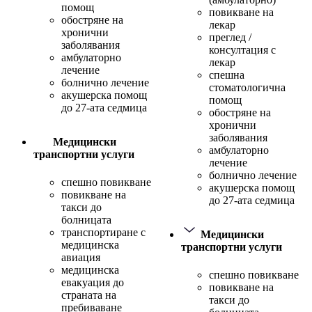
помощ
повикване на
обостряне на
лекар
хронични
преглед /
заболявания
консултация с
амбулаторно
лекар
лечение
спешна
болнично лечение
стоматологична
акушерска помощ
помощ
до 27-ата седмица
обостряне на
хронични
заболявания
Медицински
амбулаторно
транспортни услуги
лечение
болнично лечение
спешно повикване
акушерска помощ
повикване на
до 27-ата седмица
такси до
болницата
транспортиране с
Медицински
медицинска
транспортни услуги
авиация
медицинска
спешно повикване
евакуация до
повикване на
страната на
такси до
пребиваване