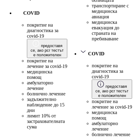
болницата
транспортиране с
медицинска
COVID
авиация
медицинска
покритие на
евакуация до
диагностика за
страната на
covid-19
пребиваване
предоставя
се, ако pcr тестът
COVID
е положителен
покритие на
покритие на
лечение за covid-19
диагностика за
медицинска
covid-19
помощ
амбулаторно
предоставя
лечение
се, ако pcr тестът
болнично лечение
е положителен
задължително
покритие на
наблюдение до 15
лечение за covid-19
дни
медицинска
лимит 10% от
помощ
застрахователната
амбулаторно
сума
лечение
болнично лечение