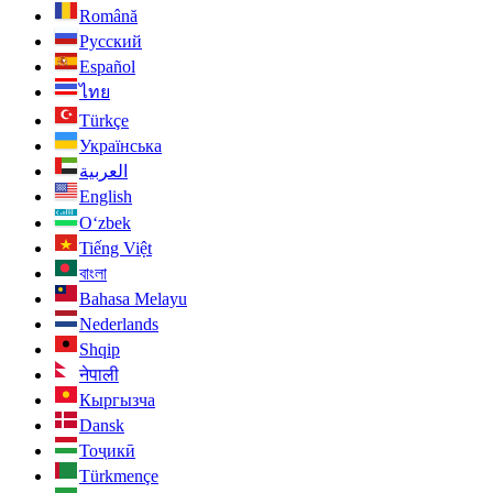
Română
Русский
Español
ไทย
Türkçe
Українська
العربية
English
O‘zbek
Tiếng Việt
বাংলা
Bahasa Melayu
Nederlands
Shqip
नेपाली
Кыргызча
Dansk
Тоҷикӣ
Türkmençe