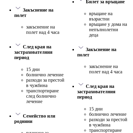
Билет за връщане
Закъснение на
връщане на
полет
възрастни
връщане у дома на
закъснение на
непълнолетни
полет над 4 часа
деца
След края на
Закъснение на
застрахователния
полет
период
закъснение на
15 дни
полет над 4 часа
болнично лечение
разходи за престой
в чужбина
След края на
транспортиране
застрахователния
след болнично
период
лечение
15 дни
болнично лечение
Семейство или
разходи за престой
роднини
в чужбина
транспортиране
плащане за