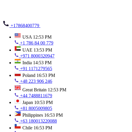
+17868400779
USA
12:53 PM
+1 786 84 00 779
UAE
13:53 PM
+971 8000320947
India
14:53 PM
+91 1171279565
Poland
16:53 PM
+48 223 906 246
Great Britain
12:53 PM
+44 7488811679
Japan
10:53 PM
+81 8005009805
Philippines
16:53 PM
+63 180013220088
Chile
16:53 PM