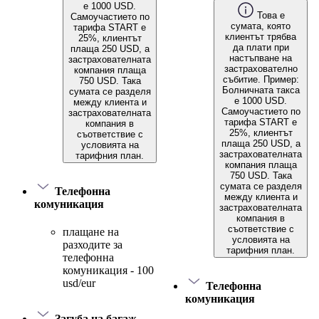
е 1000 USD.
Това е
Самоучастието по
сумата, която
тарифа START е
клиентът трябва
25%, клиентът
да плати при
плаща 250 USD, а
настъпване на
застрахователната
застрахователно
компания плаща
събитие. Пример:
750 USD. Така
Болничната такса
сумата се разделя
е 1000 USD.
между клиента и
Самоучастието по
застрахователната
тарифа START е
компания в
25%, клиентът
съответствие с
плаща 250 USD, а
условията на
застрахователната
тарифния план.
компания плаща
750 USD. Така
сумата се разделя
Телефонна
между клиента и
комуникация
застрахователната
компания в
съответствие с
плащане на
условията на
разходите за
тарифния план.
телефонна
комуникация - 100
usd/eur
Телефонна
комуникация
Загуба на багаж