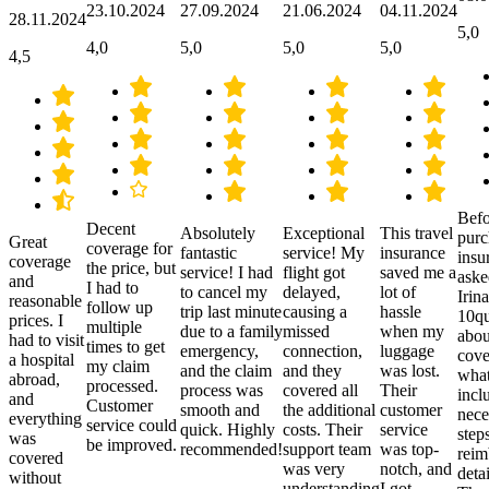
23.10.2024
27.09.2024
21.06.2024
04.11.2024
28.11.2024
5,0
4,0
5,0
5,0
5,0
4,5
Befo
Decent
Absolutely
Exceptional
This travel
purc
Great
coverage for
fantastic
service! My
insurance
insu
coverage
the price, but
service! I had
flight got
saved me a
aske
and
I had to
to cancel my
delayed,
lot of
Irina
reasonable
follow up
trip last minute
causing a
hassle
10qu
prices. I
multiple
due to a family
missed
when my
abou
had to visit
times to get
emergency,
connection,
luggage
cove
a hospital
my claim
and the claim
and they
was lost.
what
abroad,
processed.
process was
covered all
Their
incl
and
Customer
smooth and
the additional
customer
nece
everything
service could
quick. Highly
costs. Their
service
step
was
be improved.
recommended!
support team
was top-
reim
covered
was very
notch, and
detai
without
understanding
I got