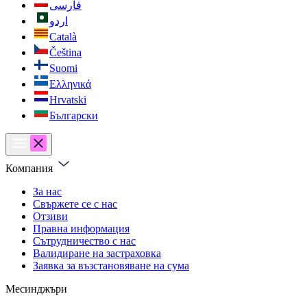
فارسی
اردو
Català
Čeština
Suomi
Ελληνικά
Hrvatski
Български
Компания
За нас
Свържете се с нас
Отзиви
Правна информация
Сътрудничество с нас
Валидиране на застраховка
Заявка за възстановяване на сума
Месинджъри