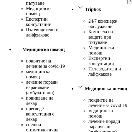
К
пътуване
Медицинска
Tripbox
помощ
Експертни
24/7 консиерж
консултации
обслужване
Пътеводители и
Комплексна
лайфхакове
защита при
пътуване
Медицинска
Медицинска помощ
помощ
Експертни
покритие на
консултации
лечение за covid-19
Пътеводители и
медицинска
лайфхакове
помощ
лечение поради
нараняване
Медицинска помощ
(амбулаторно)
повикване на
покритие на
лекар
лечение за covid-19
преглед /
медицинска
консултация с
помощ
лекар
лечение поради
спешна
нараняване
стоматологична
(амбулаторно)