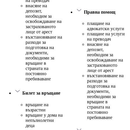
на преводач
внасяне на
депозит,
Правна помощ
необходим за
освобождаване на
плащане на
застрахованото
адвокатски услуги
лице от арест
плащане на услуги
възстановяване на
на преводач
разходи за
внасяне на
подготовка на
депозит,
документи,
необходим за
необходими за
освобождаване на
връщане в
застрахованото
страната на
лице от арест
постоянно
възстановяване на
пребиваване
разходи за
подготовка на
документи,
Билет за връщане
необходими за
връщане в
връщане на
страната на
възрастни
постоянно
връщане у дома на
пребиваване
непълнолетни
деца