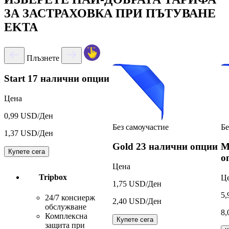
ЗА ЗАСТРАХОВКА ПРИ ПЪТУВАНЕ
EKTA
Плъзнете
Start
17 налични опции
Цена
0,99 USD/Ден
Без самоучастие
Бе
1,37 USD/Ден
Gold
23 налични опции
M
Купете сега
о
Цена
Tripbox
Ц
1,75 USD/Ден
5,
24/7 консиерж
2,40 USD/Ден
обслужване
8,
Комплексна
Купете сега
защита при