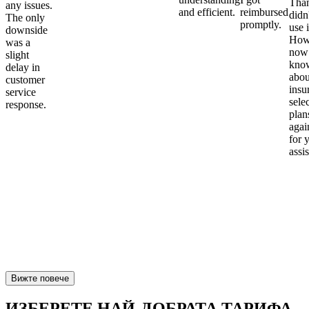
Than
any issues.
and efficient.
reimbursed
didn
The only
promptly.
use i
downside
Howe
was a
now
slight
kno
delay in
abou
customer
insu
service
sele
response.
plan
again
for 
assi
Вижте повече
ИЗБЕРЕТЕ НАЙ-ДОБРАТА ТАРИФА