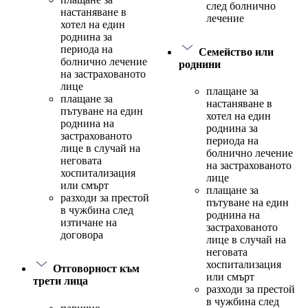
след болнично
настаняване в
лечение
хотел на един
роднина за
периода на
Семейство или
болнично лечение
роднини
на застрахованото
лице
плащане за
плащане за
настаняване в
пътуване на един
хотел на един
роднина на
роднина за
застрахованото
периода на
лице в случай на
болнично лечение
неговата
на застрахованото
хоспитализация
лице
или смърт
плащане за
разходи за престой
пътуване на един
в чужбина след
роднина на
изтичане на
застрахованото
договора
лице в случай на
неговата
хоспитализация
Отговорност към
или смърт
трети лица
разходи за престой
в чужбина след