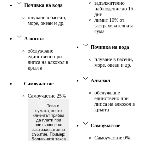
задължително
Почивка на вода
наблюдение до 15
дни
плуване в басейн,
лимит 10% от
море, океан и др.
застрахователната
сума
Алкохол
Почивка на вода
обслужване
единствено при
плуване в басейн,
липса на алкохол в
море, океан и др.
кръвта
Алкохол
Самоучастие
обслужване
Самоучастие 25%
единствено при
липса на алкохол в
Това е
кръвта
сумата, която
клиентът трябва
да плати при
настъпване на
Самоучастие
застрахователно
събитие. Пример:
Самоучастие 0%
Болничната такса