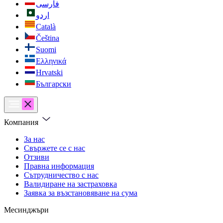
فارسی
اردو
Català
Čeština
Suomi
Ελληνικά
Hrvatski
Български
Компания
За нас
Свържете се с нас
Отзиви
Правна информация
Сътрудничество с нас
Валидиране на застраховка
Заявка за възстановяване на сума
Месинджъри