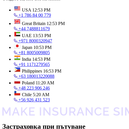
USA
12:53 PM
+1 786 84 00 779
Great Britain
12:53 PM
+44 7488811679
UAE
13:53 PM
+971 8000320947
Japan
10:53 PM
+81 8005009805
India
14:53 PM
+91 1171279565
Philippines
16:53 PM
+63 180013220088
Poland
11:20 AM
+48 223 906 246
Chile
5:20 AM
+56 926 431 523
Застраховка при пътуване