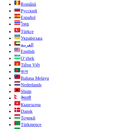
Română
Русский
Español
ไทย
Türkçe
Українська
العربية
English
O‘zbek
Tiếng Việt
বাংলা
Bahasa Melayu
Nederlands
Shqip
नेपाली
Кыргызча
Dansk
Тоҷикӣ
Türkmençe