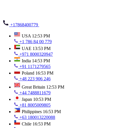
+17868400779
USA
12:53 PM
+1 786 84 00 779
UAE
13:53 PM
+971 8000320947
India
14:53 PM
+91 1171279565
Poland
16:53 PM
+48 223 906 246
Great Britain
12:53 PM
+44 7488811679
Japan
10:53 PM
+81 8005009805
Philippines
16:53 PM
+63 180013220088
Chile
16:53 PM