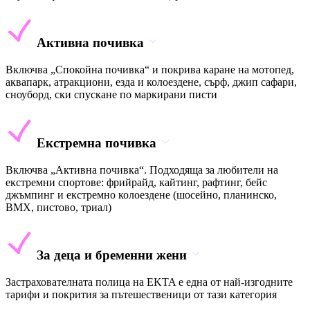
Активна почивка
Включва „Спокойна почивка“ и покрива каране на мотопед,
аквапарк, атракциони, езда и колоездене, сърф, джип сафари,
сноуборд, ски спускане по маркирани писти
Екстремна почивка
Включва „Активна почивка“. Подходяща за любители на
екстремни спортове: фрийрайд, кайтинг, рафтинг, бейс
джъмпинг и екстремно колоездене (шосейно, планинско,
BMX, пистово, триал)
За деца и бременни жени
Застрахователната полица на EKTA е една от най-изгодните
тарифи и покрития за пътешественици от тази категория