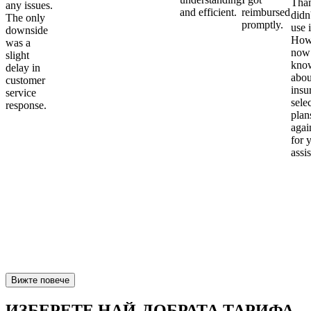
Than
any issues.
and efficient.
reimbursed
didn
The only
promptly.
use i
downside
Howe
was a
now
slight
kno
delay in
abou
customer
insu
service
sele
response.
plan
again
for 
assi
Вижте повече
ИЗБЕРЕТЕ НАЙ-ДОБРАТА ТАРИФА