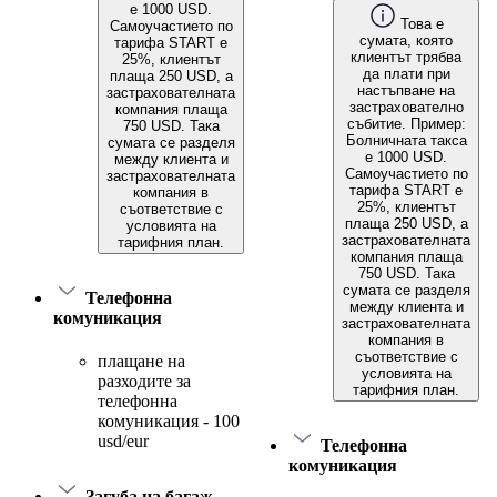
е 1000 USD.
Това е
Самоучастието по
сумата, която
тарифа START е
клиентът трябва
25%, клиентът
да плати при
плаща 250 USD, а
настъпване на
застрахователната
застрахователно
компания плаща
събитие. Пример:
750 USD. Така
Болничната такса
сумата се разделя
е 1000 USD.
между клиента и
Самоучастието по
застрахователната
тарифа START е
компания в
25%, клиентът
съответствие с
плаща 250 USD, а
условията на
застрахователната
тарифния план.
компания плаща
750 USD. Така
сумата се разделя
Телефонна
между клиента и
комуникация
застрахователната
компания в
съответствие с
плащане на
условията на
разходите за
тарифния план.
телефонна
комуникация - 100
usd/eur
Телефонна
комуникация
Загуба на багаж