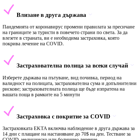
Влизане в друга държава
Пандемията от коронавирус промени правилата за пресичане
на границите за туристи в повечето страни по света. За да
влезете в страната, ви е необходима застраховка, която
покрива лечение на COVID.
Застрахователна полица за всеки случай
Изберете държава на пътуване, вид почивка, период на
валидност на полицата, застрахователна сума и допълнителни
рискове; застрахователната полица ще бъде изпратена на
вашата поща в рамките на 5 минути
Застраховка с покритие за COVID
Застраховката EKTA включва наблюдение в друга държава за
14 дни с плащане на настаняване до 70$ на ден. Тестване за
COVID, медицинско или болнично лечение