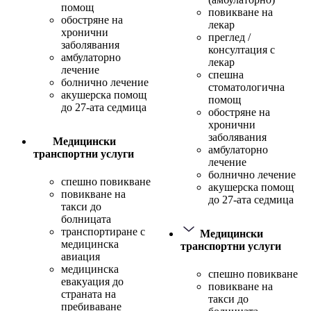
помощ
повикване на
обостряне на
лекар
хронични
преглед /
заболявания
консултация с
амбулаторно
лекар
лечение
спешна
болнично лечение
стоматологична
акушерска помощ
помощ
до 27-ата седмица
обостряне на
хронични
заболявания
Медицински
амбулаторно
транспортни услуги
лечение
болнично лечение
спешно повикване
акушерска помощ
повикване на
до 27-ата седмица
такси до
болницата
транспортиране с
Медицински
медицинска
транспортни услуги
авиация
медицинска
спешно повикване
евакуация до
повикване на
страната на
такси до
пребиваване