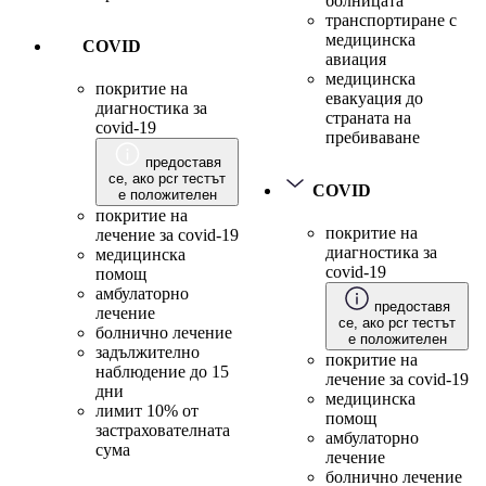
болницата
транспортиране с
медицинска
COVID
авиация
медицинска
покритие на
евакуация до
диагностика за
страната на
covid-19
пребиваване
предоставя
се, ако pcr тестът
COVID
е положителен
покритие на
покритие на
лечение за covid-19
диагностика за
медицинска
covid-19
помощ
амбулаторно
предоставя
лечение
се, ако pcr тестът
болнично лечение
е положителен
задължително
покритие на
наблюдение до 15
лечение за covid-19
дни
медицинска
лимит 10% от
помощ
застрахователната
амбулаторно
сума
лечение
болнично лечение