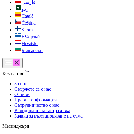
فارسی
اردو
Català
Čeština
Suomi
Ελληνικά
Hrvatski
Български
Компания
За нас
Свържете се с нас
Отзиви
Правна информация
Сътрудничество с нас
Валидиране на застраховка
Заявка за възстановяване на сума
Месинджъри