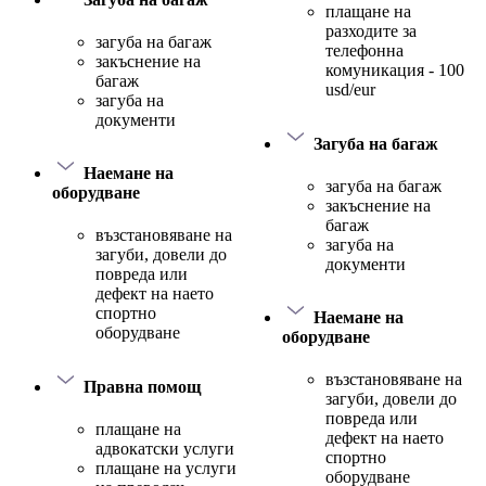
плащане на
разходите за
загуба на багаж
телефонна
закъснение на
комуникация - 100
багаж
usd/eur
загуба на
документи
Загуба на багаж
Наемане на
загуба на багаж
оборудване
закъснение на
багаж
възстановяване на
загуба на
загуби, довели до
документи
повреда или
дефект на наето
спортно
Наемане на
оборудване
оборудване
възстановяване на
Правна помощ
загуби, довели до
повреда или
плащане на
дефект на наето
адвокатски услуги
спортно
плащане на услуги
оборудване