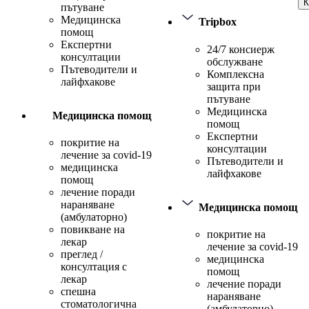
К
пътуване
Медицинска
Tripbox
помощ
Експертни
24/7 консиерж
консултации
обслужване
Пътеводители и
Комплексна
лайфхакове
защита при
пътуване
Медицинска
Медицинска помощ
помощ
Експертни
покритие на
консултации
лечение за covid-19
Пътеводители и
медицинска
лайфхакове
помощ
лечение поради
нараняване
Медицинска помощ
(амбулаторно)
повикване на
покритие на
лекар
лечение за covid-19
преглед /
медицинска
консултация с
помощ
лекар
лечение поради
спешна
нараняване
стоматологична
(амбулаторно)