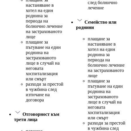
след болнично
настаняване в
лечение
хотел на един
роднина за
периода на
Семейство или
болнично лечение
роднини
на застрахованото
лице
плащане за
плащане за
настаняване в
пътуване на един
хотел на един
роднина на
роднина за
застрахованото
периода на
лице в случай на
болнично лечение
неговата
на застрахованото
хоспитализация
лице
или смърт
плащане за
разходи за престой
пътуване на един
в чужбина след
роднина на
изтичане на
застрахованото
договора
лице в случай на
неговата
хоспитализация
Отговорност към
или смърт
трети лица
разходи за престой
в чужбина след