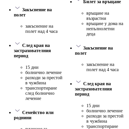
Билет за връщане
Закъснение на
връщане на
полет
възрастни
връщане у дома на
закъснение на
непълнолетни
полет над 4 часа
деца
След края на
Закъснение на
застрахователния
полет
период
закъснение на
15 дни
полет над 4 часа
болнично лечение
разходи за престой
в чужбина
След края на
транспортиране
застрахователния
след болнично
период
лечение
15 дни
болнично лечение
Семейство или
разходи за престой
роднини
в чужбина
транспортиране
плащане за