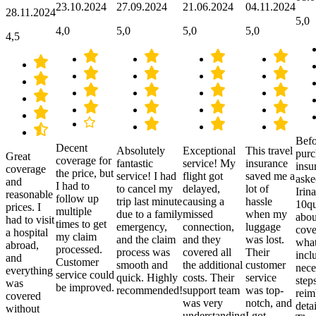
23.10.2024
27.09.2024
21.06.2024
04.11.2024
28.11.2024
5,0
4,0
5,0
5,0
5,0
4,5
Befo
Decent
Absolutely
Exceptional
This travel
purc
Great
coverage for
fantastic
service! My
insurance
insu
coverage
the price, but
service! I had
flight got
saved me a
aske
and
I had to
to cancel my
delayed,
lot of
Irina
reasonable
follow up
trip last minute
causing a
hassle
10qu
prices. I
multiple
due to a family
missed
when my
abou
had to visit
times to get
emergency,
connection,
luggage
cove
a hospital
my claim
and the claim
and they
was lost.
what
abroad,
processed.
process was
covered all
Their
incl
and
Customer
smooth and
the additional
customer
nece
everything
service could
quick. Highly
costs. Their
service
step
was
be improved.
recommended!
support team
was top-
reim
covered
was very
notch, and
detai
without
understanding
I got