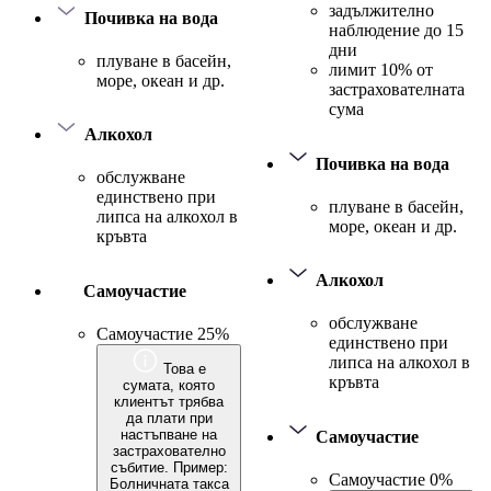
задължително
Почивка на вода
наблюдение до 15
дни
плуване в басейн,
лимит 10% от
море, океан и др.
застрахователната
сума
Алкохол
Почивка на вода
обслужване
единствено при
плуване в басейн,
липса на алкохол в
море, океан и др.
кръвта
Алкохол
Самоучастие
обслужване
Самоучастие 25%
единствено при
липса на алкохол в
Това е
кръвта
сумата, която
клиентът трябва
да плати при
настъпване на
Самоучастие
застрахователно
събитие. Пример:
Самоучастие 0%
Болничната такса