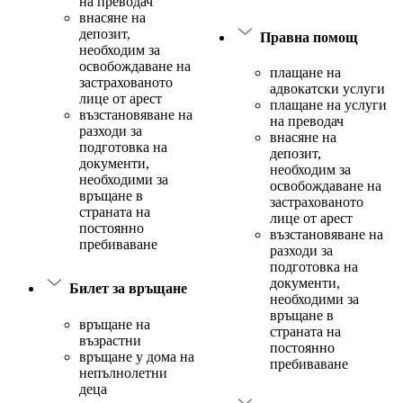
на преводач
внасяне на
депозит,
Правна помощ
необходим за
освобождаване на
плащане на
застрахованото
адвокатски услуги
лице от арест
плащане на услуги
възстановяване на
на преводач
разходи за
внасяне на
подготовка на
депозит,
документи,
необходим за
необходими за
освобождаване на
връщане в
застрахованото
страната на
лице от арест
постоянно
възстановяване на
пребиваване
разходи за
подготовка на
документи,
Билет за връщане
необходими за
връщане в
връщане на
страната на
възрастни
постоянно
връщане у дома на
пребиваване
непълнолетни
деца