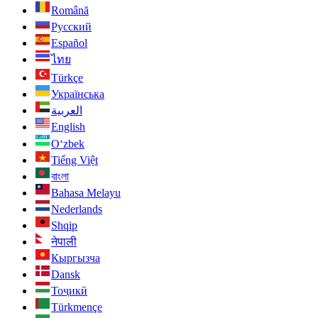
Română
Русский
Español
ไทย
Türkçe
Українська
العربية
English
O‘zbek
Tiếng Việt
বাংলা
Bahasa Melayu
Nederlands
Shqip
नेपाली
Кыргызча
Dansk
Тоҷикӣ
Türkmençe