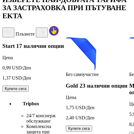
ЗА ЗАСТРАХОВКА ПРИ ПЪТУВАНЕ
EKTA
Плъзнете
Start
17 налични опции
Цена
0,99 USD/Ден
Без самоучастие
Бе
1,37 USD/Ден
Gold
23 налични опции
M
Купете сега
о
Цена
Tripbox
Ц
1,75 USD/Ден
5,
24/7 консиерж
2,40 USD/Ден
обслужване
8,
Комплексна
Купете сега
защита при