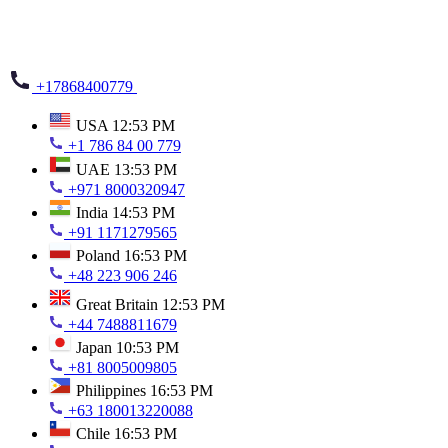
+17868400779
USA
12:53 PM
+1 786 84 00 779
UAE
13:53 PM
+971 8000320947
India
14:53 PM
+91 1171279565
Poland
16:53 PM
+48 223 906 246
Great Britain
12:53 PM
+44 7488811679
Japan
10:53 PM
+81 8005009805
Philippines
16:53 PM
+63 180013220088
Chile
16:53 PM