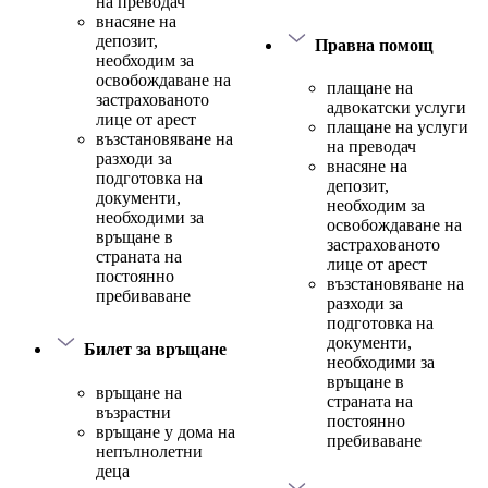
на преводач
внасяне на
депозит,
Правна помощ
необходим за
освобождаване на
плащане на
застрахованото
адвокатски услуги
лице от арест
плащане на услуги
възстановяване на
на преводач
разходи за
внасяне на
подготовка на
депозит,
документи,
необходим за
необходими за
освобождаване на
връщане в
застрахованото
страната на
лице от арест
постоянно
възстановяване на
пребиваване
разходи за
подготовка на
документи,
Билет за връщане
необходими за
връщане в
връщане на
страната на
възрастни
постоянно
връщане у дома на
пребиваване
непълнолетни
деца