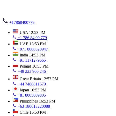
+17868400779
USA
12:53 PM
+1 786 84 00 779
UAE
13:53 PM
+971 8000320947
India
14:53 PM
+91 1171279565
Poland
16:53 PM
+48 223 906 246
Great Britain
12:53 PM
+44 7488811679
Japan
10:53 PM
+81 8005009805
Philippines
16:53 PM
+63 180013220088
Chile
16:53 PM