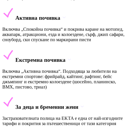
Активна почивка
Включва „Спокойна почивка“ и покрива каране на мотопед,
аквапарк, атракциони, езда и колоездене, сърф, джип сафари,
сноуборд, ски спускане по маркирани писти
Екстремна почивка
Включва „Активна почивка“. Подходяща за любители на
екстремни спортове: фрийрайд, кайтинг, рафтинг, бейс
джъмпинг и екстремно колоездене (шосейно, планинско,
BMX, пистово, триал)
За деца и бременни жени
Застрахователната полица на EKTA е една от най-изгодните
тарифи и покрития за пътешественици от тази категория