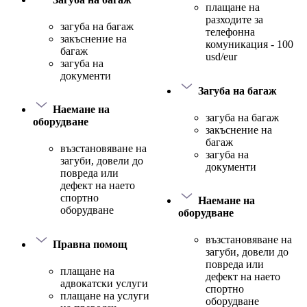
плащане на
разходите за
загуба на багаж
телефонна
закъснение на
комуникация - 100
багаж
usd/eur
загуба на
документи
Загуба на багаж
Наемане на
загуба на багаж
оборудване
закъснение на
багаж
възстановяване на
загуба на
загуби, довели до
документи
повреда или
дефект на наето
спортно
Наемане на
оборудване
оборудване
възстановяване на
Правна помощ
загуби, довели до
повреда или
плащане на
дефект на наето
адвокатски услуги
спортно
плащане на услуги
оборудване