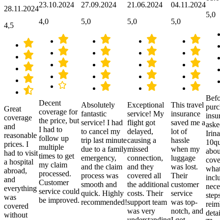
23.10.2024
27.09.2024
21.06.2024
04.11.2024
28.11.2024
5,0
4,0
5,0
5,0
5,0
4,5
Befo
Decent
Absolutely
Exceptional
This travel
purc
Great
coverage for
fantastic
service! My
insurance
insu
coverage
the price, but
service! I had
flight got
saved me a
aske
and
I had to
to cancel my
delayed,
lot of
Irina
reasonable
follow up
trip last minute
causing a
hassle
10qu
prices. I
multiple
due to a family
missed
when my
abou
had to visit
times to get
emergency,
connection,
luggage
cove
a hospital
my claim
and the claim
and they
was lost.
what
abroad,
processed.
process was
covered all
Their
incl
and
Customer
smooth and
the additional
customer
nece
everything
service could
quick. Highly
costs. Their
service
step
was
be improved.
recommended!
support team
was top-
reim
covered
was very
notch, and
detai
without
understanding
I got