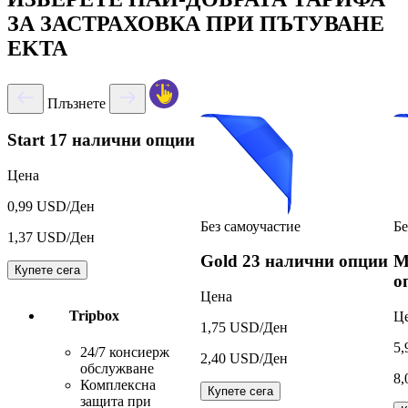
ЗА ЗАСТРАХОВКА ПРИ ПЪТУВАНЕ
EKTA
Плъзнете
Start
17 налични опции
Цена
0,99 USD/Ден
Без самоучастие
Бе
1,37 USD/Ден
Gold
23 налични опции
M
Купете сега
о
Цена
Tripbox
Ц
1,75 USD/Ден
5,
24/7 консиерж
2,40 USD/Ден
обслужване
8,
Комплексна
Купете сега
защита при