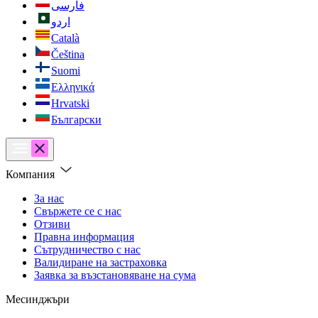
فارسی
اردو
Català
Čeština
Suomi
Ελληνικά
Hrvatski
Български
Компания
За нас
Свържете се с нас
Отзиви
Правна информация
Сътрудничество с нас
Валидиране на застраховка
Заявка за възстановяване на сума
Месинджъри