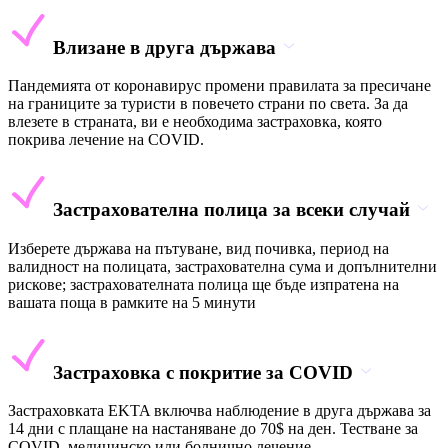
Влизане в друга държава
Пандемията от коронавирус промени правилата за пресичане
на границите за туристи в повечето страни по света. За да
влезете в страната, ви е необходима застраховка, която
покрива лечение на COVID.
Застрахователна полица за всеки случай
Изберете държава на пътуване, вид почивка, период на
валидност на полицата, застрахователна сума и допълнителни
рискове; застрахователната полица ще бъде изпратена на
вашата поща в рамките на 5 минути
Застраховка с покритие за COVID
Застраховката EKTA включва наблюдение в друга държава за
14 дни с плащане на настаняване до 70$ на ден. Тестване за
COVID, медицинско или болнично лечение