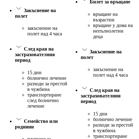
Билет за връщане
Закъснение на
връщане на
полет
възрастни
връщане у дома на
закъснение на
непълнолетни
полет над 4 часа
деца
След края на
Закъснение на
застрахователния
полет
период
закъснение на
15 дни
полет над 4 часа
болнично лечение
разходи за престой
в чужбина
След края на
транспортиране
застрахователния
след болнично
период
лечение
15 дни
болнично лечение
Семейство или
разходи за престой
роднини
в чужбина
транспортиране
плащане за