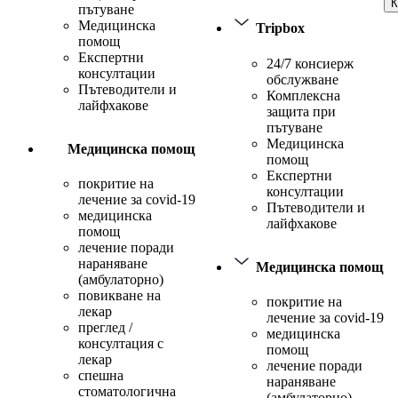
К
пътуване
Медицинска
Tripbox
помощ
Експертни
24/7 консиерж
консултации
обслужване
Пътеводители и
Комплексна
лайфхакове
защита при
пътуване
Медицинска
Медицинска помощ
помощ
Експертни
покритие на
консултации
лечение за covid-19
Пътеводители и
медицинска
лайфхакове
помощ
лечение поради
нараняване
Медицинска помощ
(амбулаторно)
повикване на
покритие на
лекар
лечение за covid-19
преглед /
медицинска
консултация с
помощ
лекар
лечение поради
спешна
нараняване
стоматологична
(амбулаторно)