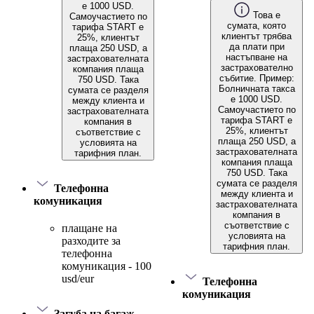
е 1000 USD.
Това е
Самоучастието по
сумата, която
тарифа START е
клиентът трябва
25%, клиентът
да плати при
плаща 250 USD, а
настъпване на
застрахователната
застрахователно
компания плаща
събитие. Пример:
750 USD. Така
Болничната такса
сумата се разделя
е 1000 USD.
между клиента и
Самоучастието по
застрахователната
тарифа START е
компания в
25%, клиентът
съответствие с
плаща 250 USD, а
условията на
застрахователната
тарифния план.
компания плаща
750 USD. Така
сумата се разделя
Телефонна
между клиента и
комуникация
застрахователната
компания в
съответствие с
плащане на
условията на
разходите за
тарифния план.
телефонна
комуникация - 100
usd/eur
Телефонна
комуникация
Загуба на багаж