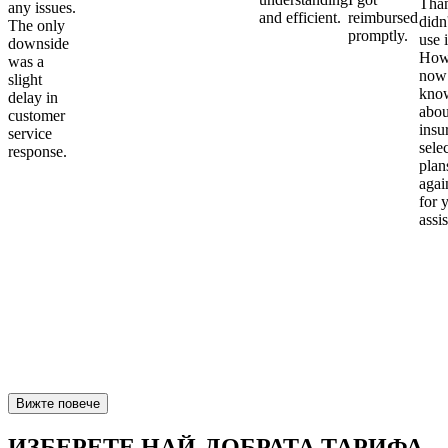
Than
any issues.
and efficient.
reimbursed
didn
The only
promptly.
use i
downside
Howe
was a
now
slight
kno
delay in
abou
customer
insu
service
sele
response.
plan
again
for 
assi
Вижте повече
ИЗБЕРЕТЕ НАЙ-ДОБРАТА ТАРИФА