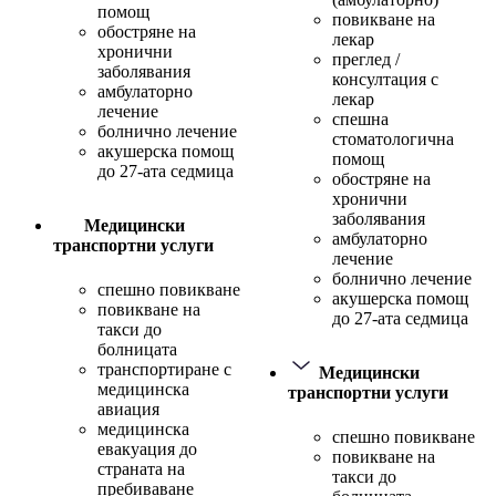
помощ
повикване на
обостряне на
лекар
хронични
преглед /
заболявания
консултация с
амбулаторно
лекар
лечение
спешна
болнично лечение
стоматологична
акушерска помощ
помощ
до 27-ата седмица
обостряне на
хронични
заболявания
Медицински
амбулаторно
транспортни услуги
лечение
болнично лечение
спешно повикване
акушерска помощ
повикване на
до 27-ата седмица
такси до
болницата
транспортиране с
Медицински
медицинска
транспортни услуги
авиация
медицинска
спешно повикване
евакуация до
повикване на
страната на
такси до
пребиваване