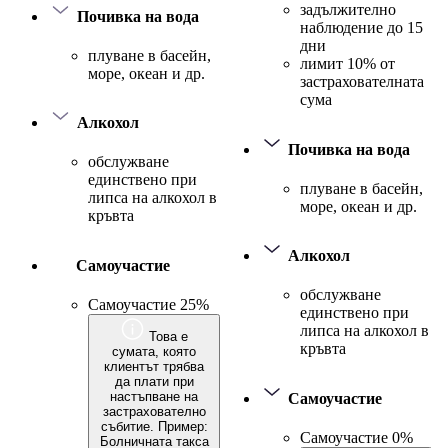
задължително
Почивка на вода
наблюдение до 15
дни
плуване в басейн,
лимит 10% от
море, океан и др.
застрахователната
сума
Алкохол
Почивка на вода
обслужване
единствено при
плуване в басейн,
липса на алкохол в
море, океан и др.
кръвта
Алкохол
Самоучастие
обслужване
Самоучастие 25%
единствено при
липса на алкохол в
Това е
кръвта
сумата, която
клиентът трябва
да плати при
настъпване на
Самоучастие
застрахователно
събитие. Пример:
Самоучастие 0%
Болничната такса