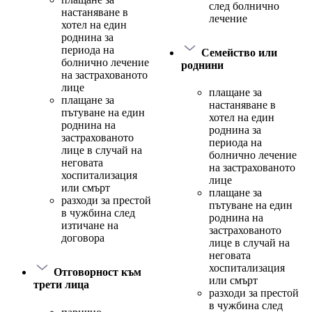
след болнично
настаняване в
лечение
хотел на един
роднина за
периода на
Семейство или
болнично лечение
роднини
на застрахованото
лице
плащане за
плащане за
настаняване в
пътуване на един
хотел на един
роднина на
роднина за
застрахованото
периода на
лице в случай на
болнично лечение
неговата
на застрахованото
хоспитализация
лице
или смърт
плащане за
разходи за престой
пътуване на един
в чужбина след
роднина на
изтичане на
застрахованото
договора
лице в случай на
неговата
хоспитализация
Отговорност към
или смърт
трети лица
разходи за престой
в чужбина след