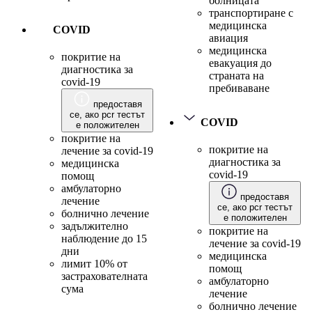
болницата
транспортиране с
медицинска
COVID
авиация
медицинска
покритие на
евакуация до
диагностика за
страната на
covid-19
пребиваване
предоставя
се, ако pcr тестът
COVID
е положителен
покритие на
покритие на
лечение за covid-19
диагностика за
медицинска
covid-19
помощ
амбулаторно
предоставя
лечение
се, ако pcr тестът
болнично лечение
е положителен
задължително
покритие на
наблюдение до 15
лечение за covid-19
дни
медицинска
лимит 10% от
помощ
застрахователната
амбулаторно
сума
лечение
болнично лечение