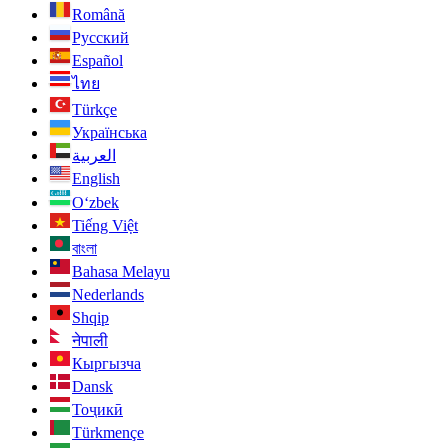
Română
Русский
Español
ไทย
Türkçe
Українська
العربية
English
O‘zbek
Tiếng Việt
বাংলা
Bahasa Melayu
Nederlands
Shqip
नेपाली
Кыргызча
Dansk
Тоҷикӣ
Türkmençe