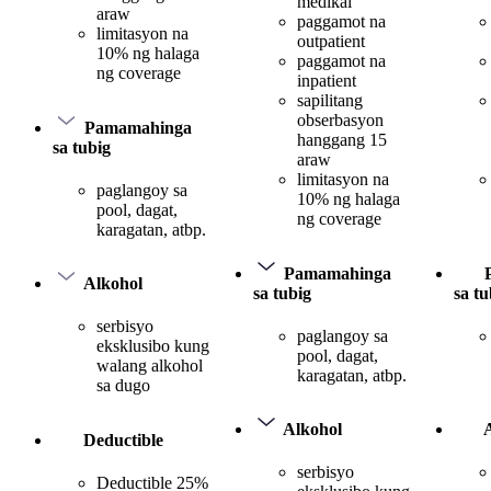
medikal
araw
paggamot na
limitasyon na
outpatient
10% ng halaga
paggamot na
ng coverage
inpatient
sapilitang
obserbasyon
Pamamahinga
hanggang 15
sa tubig
araw
limitasyon na
paglangoy sa
10% ng halaga
pool, dagat,
ng coverage
karagatan, atbp.
Pamamahinga
Alkohol
sa tubig
sa tu
serbisyo
paglangoy sa
eksklusibo kung
pool, dagat,
walang alkohol
karagatan, atbp.
sa dugo
Alkohol
Deductible
serbisyo
Deductible 25%