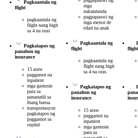
pagpapauwi ng
Pagkaantala ng
mga
flight
nakatatanda
pagpapauwi ng
pagkaantala ng
mga menor de
flight nang higit
edad na anak
sa 4 na oras
Pagkaantala ng
Pagkatapos ng
flight
fligh
panahon ng
insurance
pagkaantala ng
flight nang higit
15 araw
sa 4 na oras
paggamot na
inpatient
mga gastusin
Pagkatapos ng
para sa
panahon ng
pana
pananatili sa
insurance
insu
ibang bansa
transportasyon
15 araw
pagkatapos ng
paggamot na
paggamot sa
inpatient
ospital
mga gastusin
para sa
pananatili sa