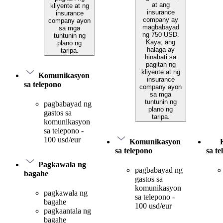
at ang
kliyente at ng
insurance
insurance
company ay
company ayon
magbabayad
sa mga
ng 750 USD.
tuntunin ng
Kaya, ang
plano ng
halaga ay
taripa.
hinahati sa
pagitan ng
kliyente at ng
Komunikasyon
insurance
sa telepono
company ayon
sa mga
tuntunin ng
pagbabayad ng
plano ng
gastos sa
taripa.
komunikasyon
sa telepono -
100 usd/eur
Komunikasyon
sa telepono
sa t
Pagkawala ng
pagbabayad ng
bagahe
gastos sa
komunikasyon
pagkawala ng
sa telepono -
bagahe
100 usd/eur
pagkaantala ng
bagahe