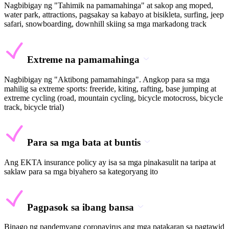
Nagbibigay ng "Tahimik na pamamahinga" at sakop ang moped,
water park, attractions, pagsakay sa kabayo at bisikleta, surfing, jeep
safari, snowboarding, downhill skiing sa mga markadong track
Extreme na pamamahinga
Nagbibigay ng "Aktibong pamamahinga". Angkop para sa mga
mahilig sa extreme sports: freeride, kiting, rafting, base jumping at
extreme cycling (road, mountain cycling, bicycle motocross, bicycle
track, bicycle trial)
Para sa mga bata at buntis
Ang EKTA insurance policy ay isa sa mga pinakasulit na taripa at
saklaw para sa mga biyahero sa kategoryang ito
Pagpasok sa ibang bansa
Binago ng pandemyang coronavirus ang mga patakaran sa pagtawid