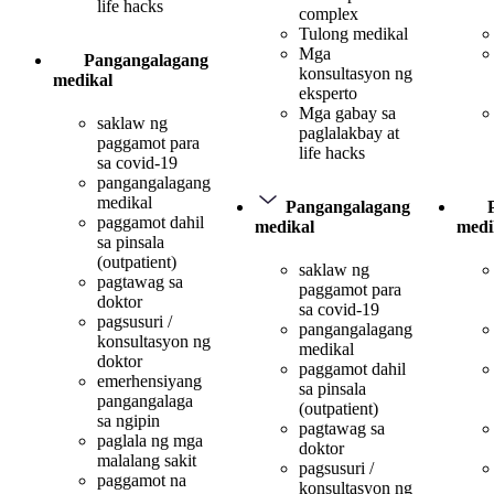
life hacks
complex
Tulong medikal
Mga
Pangangalagang
konsultasyon ng
medikal
eksperto
Mga gabay sa
saklaw ng
paglalakbay at
paggamot para
life hacks
sa covid-19
pangangalagang
medikal
Pangangalagang
paggamot dahil
medikal
medi
sa pinsala
(outpatient)
saklaw ng
pagtawag sa
paggamot para
doktor
sa covid-19
pagsusuri /
pangangalagang
konsultasyon ng
medikal
doktor
paggamot dahil
emerhensiyang
sa pinsala
pangangalaga
(outpatient)
sa ngipin
pagtawag sa
paglala ng mga
doktor
malalang sakit
pagsusuri /
paggamot na
konsultasyon ng