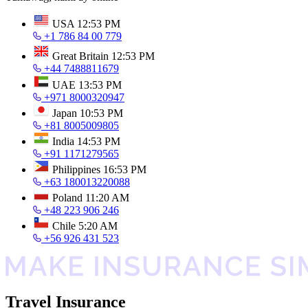
USA
12:53 PM
+1 786 84 00 779
Great Britain
12:53 PM
+44 7488811679
UAE
13:53 PM
+971 8000320947
Japan
10:53 PM
+81 8005009805
India
14:53 PM
+91 1171279565
Philippines
16:53 PM
+63 180013220088
Poland
11:20 AM
+48 223 906 246
Chile
5:20 AM
+56 926 431 523
Travel Insurance