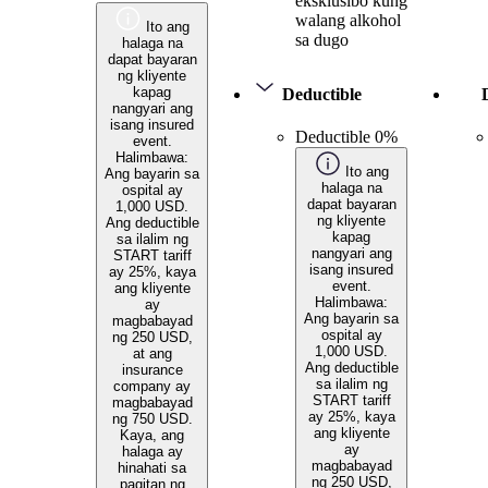
eksklusibo kung
walang alkohol
Ito ang
sa dugo
halaga na
dapat bayaran
ng kliyente
kapag
Deductible
nangyari ang
isang insured
Deductible 0%
event.
Halimbawa:
Ito ang
Ang bayarin sa
halaga na
ospital ay
dapat bayaran
1,000 USD.
ng kliyente
Ang deductible
kapag
sa ilalim ng
nangyari ang
START tariff
isang insured
ay 25%, kaya
event.
ang kliyente
Halimbawa:
ay
Ang bayarin sa
magbabayad
ospital ay
ng 250 USD,
1,000 USD.
at ang
Ang deductible
insurance
sa ilalim ng
company ay
START tariff
magbabayad
ay 25%, kaya
ng 750 USD.
ang kliyente
Kaya, ang
ay
halaga ay
magbabayad
hinahati sa
ng 250 USD,
pagitan ng