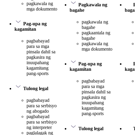
pagkawala ng
Pagkawala ng
mga dokumento
bagahe
baga
pagkawala ng
Pag-upa ng
bagahe
kagamitan
pagkaantala ng
bagahe
pagbabayad
pagkawala ng
para sa mga
mga dokumento
pinsala dahil sa
pagkasira ng
inuupahang
Pag-upa ng
kagamitang
kagamitan
kaga
pang-sports
pagbabayad
para sa mga
Tulong legal
pinsala dahil sa
pagkasira ng
pagbabayad
inuupahang
para sa serbisyo
kagamitang
ng abogado
pang-sports
pagbabayad
para sa serbisyo
ng interpreter
Tulong legal
paglalagak ng