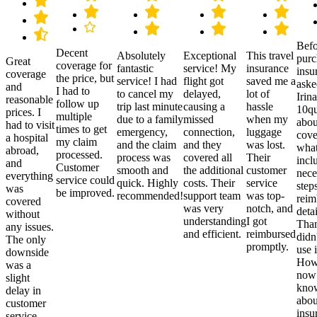
Befo
Decent
Absolutely
Exceptional
This travel
purc
Great
coverage for
fantastic
service! My
insurance
insu
coverage
the price, but
service! I had
flight got
saved me a
aske
and
I had to
to cancel my
delayed,
lot of
Irina
reasonable
follow up
trip last minute
causing a
hassle
10qu
prices. I
multiple
due to a family
missed
when my
abou
had to visit
times to get
emergency,
connection,
luggage
cove
a hospital
my claim
and the claim
and they
was lost.
what
abroad,
processed.
process was
covered all
Their
incl
and
Customer
smooth and
the additional
customer
nece
everything
service could
quick. Highly
costs. Their
service
step
was
be improved.
recommended!
support team
was top-
reim
covered
was very
notch, and
detai
without
understanding
I got
Than
any issues.
and efficient.
reimbursed
didn
The only
promptly.
use i
downside
Howe
was a
now
slight
kno
delay in
abou
customer
insu
service