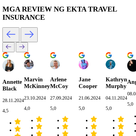
MGA REVIEW NG EKTA TRAVEL
INSURANCE
Marvin
Arlene
Jane
Kathryn
Annette
Ang
McKinney
McCoy
Cooper
Murphy
Black
08.0
23.10.2024
27.09.2024
21.06.2024
04.11.2024
28.11.2024
5,0
4,0
5,0
5,0
5,0
4,5