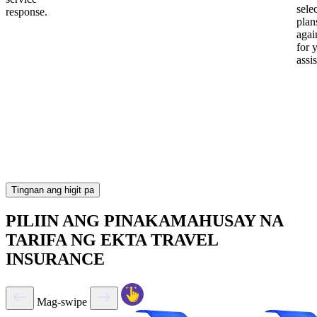
sele
response.
plan
again
for 
assi
Tingnan ang higit pa
PILIIN ANG PINAKAMAHUSAY NA
TARIFA NG EKTA TRAVEL
INSURANCE
Mag-swipe