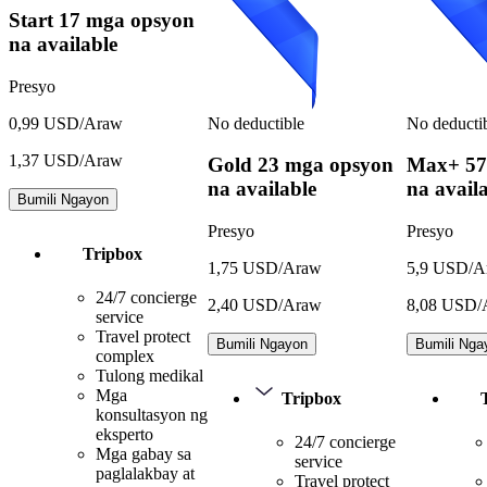
Start
17 mga opsyon
na available
Presyo
No deductible
No deducti
0,99 USD/Araw
1,37 USD/Araw
Gold
23 mga opsyon
Max+
57
na available
na avail
Bumili Ngayon
Presyo
Presyo
Tripbox
1,75 USD/Araw
5,9 USD/A
24/7 concierge
2,40 USD/Araw
8,08 USD/
service
Travel protect
Bumili Ngayon
Bumili Nga
complex
Tulong medikal
Mga
Tripbox
konsultasyon ng
eksperto
24/7 concierge
Mga gabay sa
service
paglalakbay at
Travel protect