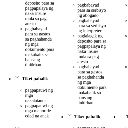
deposito para sa
pagbabayad
pagpapalaya ng
para sa serbisyo
naka-insure
ng abogado
mula sa pag-
pagbabayad
aresto
para sa serbisyo
pagbabayad
ng interpreter
para sa gastos
paglalagak ng
sa paghahanda
deposito para sa
ng mga
pagpapalaya ng
dokumento para
naka-insure
makabalik sa
mula sa pag-
bansang
aresto
tinitirhan
pagbabayad
para sa gastos
sa paghahanda
Tiket pabalik
ng mga
dokumento para
pagpapauwi ng
makabalik sa
mga
bansang
nakatatanda
tinitirhan
pagpapauwi ng
mga menor de
edad na anak
Tiket pabalik