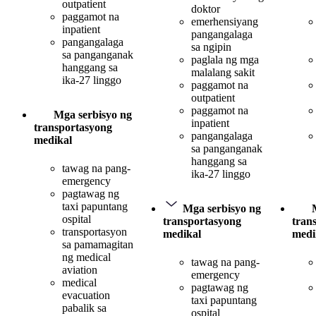
outpatient
doktor
paggamot na
emerhensiyang
inpatient
pangangalaga
pangangalaga
sa ngipin
sa panganganak
paglala ng mga
hanggang sa
malalang sakit
ika-27 linggo
paggamot na
outpatient
paggamot na
Mga serbisyo ng
inpatient
transportasyong
pangangalaga
medikal
sa panganganak
hanggang sa
tawag na pang-
ika-27 linggo
emergency
pagtawag ng
taxi papuntang
Mga serbisyo ng
ospital
transportasyong
tran
transportasyon
medikal
medi
sa pamamagitan
ng medical
tawag na pang-
aviation
emergency
medical
pagtawag ng
evacuation
taxi papuntang
pabalik sa
ospital