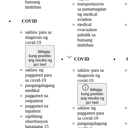
bansang
transportasyon
tinitirhan
sa pamamagitan
ng medical
aviation
COVID
medical
evacuation
saklaw para sa
pabalik sa
diagnosis ng
bansang
covid-19
tinitirhan
ibibigay
kung positibo
COVID
ang resulta ng
pcr test
saklaw ng
saklaw para sa
paggamot para
diagnosis ng
sa covid-19
covid-19
pangangalagang
ibibigay
medikal
kung positibo
paggamot na
ang resulta ng
outpatient
pcr test
paggamot na
saklaw ng
inpatient
paggamot para
sapilitang
sa covid-19
obserbasyon
pangangalagang
hanggang 15