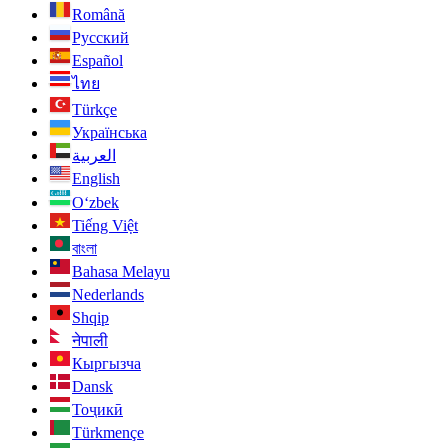
Română
Русский
Español
ไทย
Türkçe
Українська
العربية
English
O‘zbek
Tiếng Việt
বাংলা
Bahasa Melayu
Nederlands
Shqip
नेपाली
Кыргызча
Dansk
Тоҷикӣ
Türkmençe