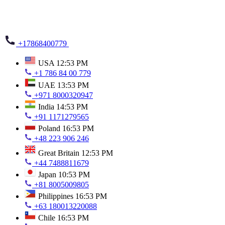
+17868400779
USA
12:53 PM
+1 786 84 00 779
UAE
13:53 PM
+971 8000320947
India
14:53 PM
+91 1171279565
Poland
16:53 PM
+48 223 906 246
Great Britain
12:53 PM
+44 7488811679
Japan
10:53 PM
+81 8005009805
Philippines
16:53 PM
+63 180013220088
Chile
16:53 PM