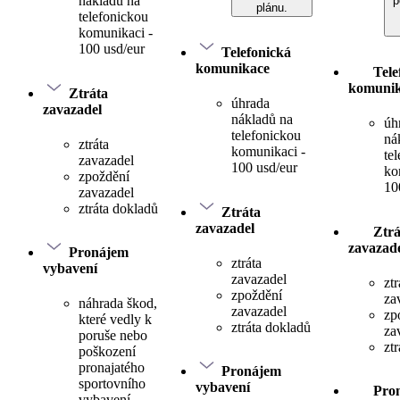
nákladů na
p
plánu.
telefonickou
komunikaci -
100 usd/eur
Telefonická
komunikace
Tele
komuni
Ztráta
úhrada
zavazadel
nákladů na
úh
telefonickou
ná
ztráta
komunikaci -
te
zavazadel
100 usd/eur
ko
zpoždění
10
zavazadel
ztráta dokladů
Ztráta
zavazadel
Ztrá
zavazad
Pronájem
ztráta
vybavení
zavazadel
ztr
zpoždění
za
náhrada škod,
zavazadel
zp
které vedly k
ztráta dokladů
za
poruše nebo
zt
poškození
pronajatého
Pronájem
sportovního
vybavení
Pro
vybavení