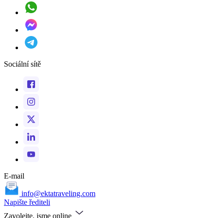
Sociální sítě
E-mail
info@ektatraveling.com
Napište řediteli
Zavolejte, jsme online