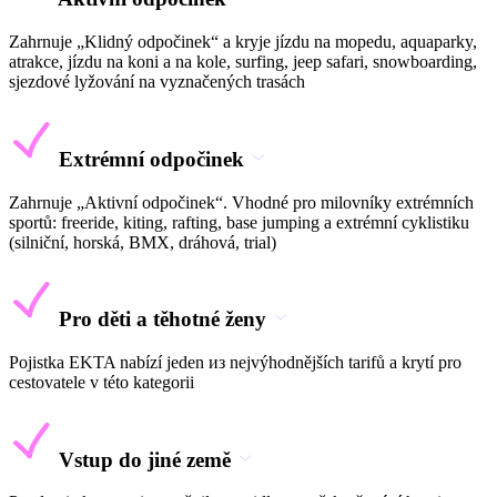
Zahrnuje „Klidný odpočinek“ a kryje jízdu na mopedu, aquaparky,
atrakce, jízdu na koni a na kole, surfing, jeep safari, snowboarding,
sjezdové lyžování na vyznačených trasách
Extrémní odpočinek
Zahrnuje „Aktivní odpočinek“. Vhodné pro milovníky extrémních
sportů: freeride, kiting, rafting, base jumping a extrémní cyklistiku
(silniční, horská, BMX, dráhová, trial)
Pro děti a těhotné ženy
Pojistka EKTA nabízí jeden из nejvýhodnějších tarifů a krytí pro
cestovatele v této kategorii
Vstup do jiné země