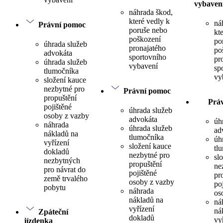
vybaven
náhrada škod,
které vedly k
ná
Právní pomoc
poruše nebo
kt
poškození
po
úhrada služeb
pronajatého
po
advokáta
sportovního
pr
úhrada služeb
vybavení
sp
tlumočníka
vy
složení kauce
nezbytné pro
Právní pomoc
propuštění
Prá
pojištěné
úhrada služeb
osoby z vazby
advokáta
úh
náhrada
úhrada služeb
ad
nákladů na
tlumočníka
úh
vyřízení
složení kauce
tl
dokladů
nezbytné pro
sl
nezbytných
propuštění
ne
pro návrat do
pojištěné
pr
země trvalého
osoby z vazby
po
pobytu
náhrada
os
nákladů na
ná
vyřízení
ná
Zpáteční
dokladů
vy
jízdenka