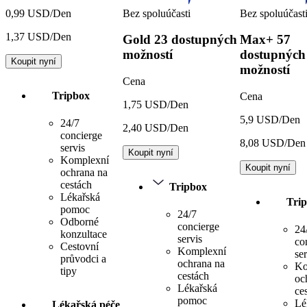
Bez spoluúčasti
Bez spoluúčast
0,99 USD/Den
1,37 USD/Den
Gold
23 dostupných
Max+
57
možností
dostupných
Koupit nyní
možností
Cena
Tripbox
Cena
1,75 USD/Den
5,9 USD/Den
24/7
2,40 USD/Den
concierge
8,08 USD/Den
servis
Koupit nyní
Komplexní
Koupit nyní
ochrana na
cestách
Tripbox
Lékařská
Tri
pomoc
24/7
Odborné
concierge
24
konzultace
servis
co
Cestovní
Komplexní
ser
průvodci a
ochrana na
Ko
tipy
cestách
oc
Lékařská
ce
pomoc
Lé
Lékařská péče