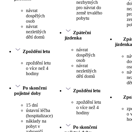
nezbytných
do
pro návrat do
ne
návrat
země trvalého
pr
dospělých
pobytu
ze
osob
po
návrat
nezletilých
Zpáteční
dětí domů
jízdenka
Zpát
jízdenka
návrat
Zpoždění letu
dospělých
ná
osob
do
zpoždění letu
návrat
os
o více než 4
nezletilých
ná
hodiny
dětí domů
ne
dě
Po skončení
Zpoždění letu
pojistné doby
Zpož
zpoždění letu
15 dní
o více než 4
zp
ústavní léčba
hodiny
o 
(hospitalizace)
ho
náklady na
pobyt v
Po skončení
zahraničí