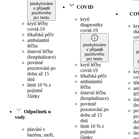
poskytováno
COVID
v případě
pozitivního
CO
pcr testu
krytí
krytí léčby
diagnostiky
kry
covid-19
covid-19
di
lékařská péče
co
ambulantní
poskytováno
léčba
v případě
ústavní léčba
p
pozitivního
(hospitalizace)
pcr testu
povinné
krytí léčby
pozorování po
covid-19
kr
dobu až 15
lékařská péče
co
dnů
ambulantní
lé
limit 10 % z
léčba
am
pojistné
ústavní léčba
lé
částky
(hospitalizace)
ús
povinné
(h
pozorování po
po
Odpočinek u
dobu až 15
po
vody
dnů
do
limit 10 % z
dn
plavání v
pojistné
li
bazénu, moři,
částky
po