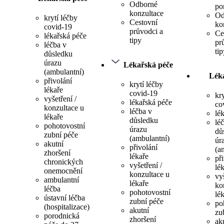
Odborné
po
konzultace
Od
krytí léčby
Cestovní
ko
covid-19
průvodci a
Ce
lékařská péče
tipy
pr
léčba v
tip
důsledku
úrazu
Lékařská péče
(ambulantní)
Lék
přivolání
krytí léčby
lékaře
covid-19
kr
vyšetření /
lékařská péče
co
konzultace u
léčba v
lé
lékaře
důsledku
lé
pohotovostní
úrazu
dů
zubní péče
(ambulantní)
úr
akutní
přivolání
(a
zhoršení
lékaře
př
chronických
vyšetření /
lé
onemocnění
konzultace u
vyš
ambulantní
lékaře
ko
léčba
pohotovostní
lé
ústavní léčba
zubní péče
po
(hospitalizace)
akutní
zu
porodnická
zhoršení
ak