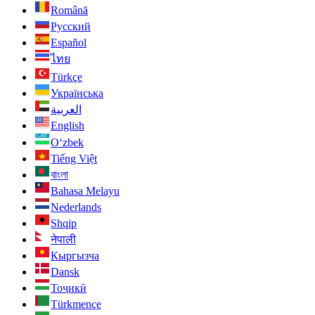
Română
Русский
Español
ไทย
Türkçe
Українська
العربية
English
O‘zbek
Tiếng Việt
বাংলা
Bahasa Melayu
Nederlands
Shqip
नेपाली
Кыргызча
Dansk
Тоҷикӣ
Türkmençe