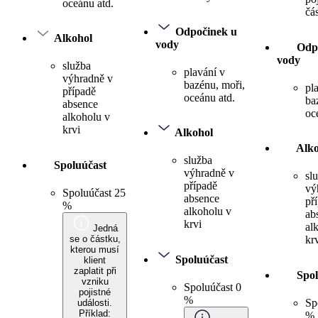
oceánu atd.
čá
Odpočinek u
Alkohol
vody
Odp
vody
služba
plavání v
výhradně v
bazénu, moři,
pl
případě
oceánu atd.
ba
absence
oc
alkoholu v
krvi
Alkohol
Alko
služba
Spoluúčast
výhradně v
sl
případě
vý
Spoluúčast 25
absence
př
%
alkoholu v
ab
krvi
al
Jedná
se o částku,
kr
kterou musí
Spoluúčast
klient
zaplatit při
Spol
vzniku
Spoluúčast 0
pojistné
%
Sp
události.
Příklad:
%