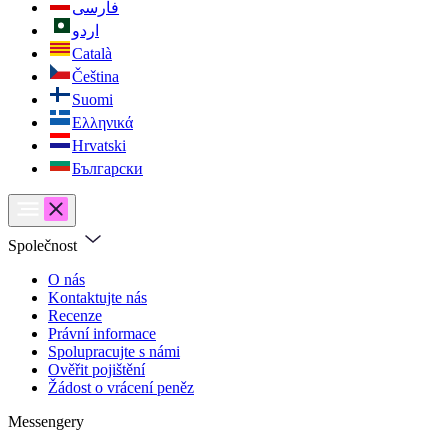
فارسی
اردو
Català
Čeština
Suomi
Ελληνικά
Hrvatski
Български
Společnost
O nás
Kontaktujte nás
Recenze
Právní informace
Spolupracujte s námi
Ověřit pojištění
Žádost o vrácení peněz
Messengery