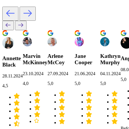
Marvin
Arlene
Jane
Kathryn
Annette
Ang
McKinney
McCoy
Cooper
Murphy
Black
08.0
23.10.2024
27.09.2024
21.06.2024
04.11.2024
28.11.2024
5,0
4,0
5,0
5,0
5,0
4,5
Befo