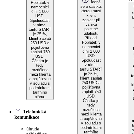
Jedná
Poplatek v
se o částku,
nemocnici
kterou musí
činí 1 000
s
klient
USD.
k
zaplatit při
Spoluúčast
vzniku
v rámci
pojistné
tarifu START
události.
je 25 %,
Příklad:
klient zaplatí
Poplatek v
250 USD a
nemocnici
pojišťovna
činí 1 000
zaplatí 750
USD.
USD.
Spoluúčast
Částka je
v rámci
tedy
tarifu START
rozdělena
je 25 %,
mezi klienta
t
klient zaplatí
a pojišťovnu
250 USD a
v souladu s
k
pojišťovna
podmínkami
zaplatí 750
tarifního
USD.
plánu.
Částka je
tedy
rozdělena
Telefonická
mezi klienta
komunikace
a pojišťovnu
m
v souladu s
a
podmínkami
úhrada
tarifního