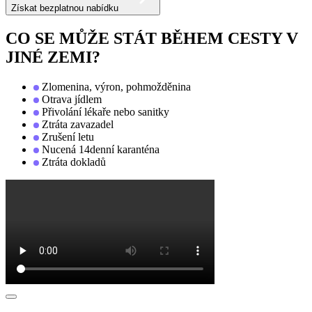
Získat bezplatnou nabídku
CO SE MŮŽE STÁT BĚHEM CESTY V
JINÉ ZEMI?
Zlomenina, výron, pohmožděnina
Otrava jídlem
Přivolání lékaře nebo sanitky
Ztráta zavazadel
Zrušení letu
Nucená 14denní karanténa
Ztráta dokladů