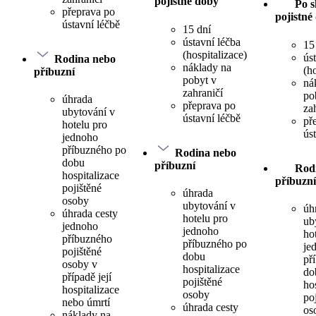
pojistné doby
Po s
přeprava po
pojistné
ústavní léčbě
15 dní
ústavní léčba
15
(hospitalizace)
ús
Rodina nebo
náklady na
(h
příbuzní
pobyt v
ná
zahraničí
po
úhrada
přeprava po
za
ubytování v
ústavní léčbě
př
hotelu pro
ús
jednoho
příbuzného po
Rodina nebo
dobu
příbuzní
Rod
hospitalizace
příbuzní
pojištěné
úhrada
osoby
ubytování v
úh
úhrada cesty
hotelu pro
ub
jednoho
jednoho
ho
příbuzného
příbuzného po
je
pojištěné
dobu
př
osoby v
hospitalizace
do
případě její
pojištěné
ho
hospitalizace
osoby
po
nebo úmrtí
úhrada cesty
os
náklady na