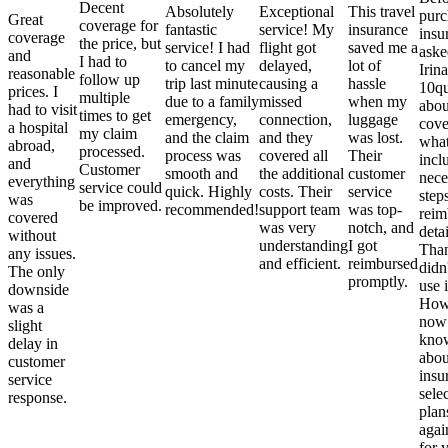
Decent
Absolutely
Exceptional
This travel
purc
Great
coverage for
fantastic
service! My
insurance
insu
coverage
the price, but
service! I had
flight got
saved me a
aske
and
I had to
to cancel my
delayed,
lot of
Irina
reasonable
follow up
trip last minute
causing a
hassle
10qu
prices. I
multiple
due to a family
missed
when my
abou
had to visit
times to get
emergency,
connection,
luggage
cove
a hospital
my claim
and the claim
and they
was lost.
what
abroad,
processed.
process was
covered all
Their
incl
and
Customer
smooth and
the additional
customer
nece
everything
service could
quick. Highly
costs. Their
service
step
was
be improved.
recommended!
support team
was top-
reim
covered
was very
notch, and
detai
without
understanding
I got
Than
any issues.
and efficient.
reimbursed
didn
The only
promptly.
use i
downside
Howe
was a
now
slight
kno
delay in
abou
customer
insu
service
sele
response.
plan
again
for 