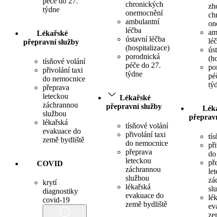
péče do 27.
chronických
zh
týdne
onemocnění
ch
ambulantní
on
léčba
am
Lékařské
ústavní léčba
lé
přepravní služby
(hospitalizace)
ús
porodnická
(h
tísňové volání
péče do 27.
po
přivolání taxi
týdne
pé
do nemocnice
tý
přeprava
leteckou
Lékařské
záchrannou
přepravní služby
Lék
službou
přepravn
lékařská
tísňové volání
evakuace do
přivolání taxi
tí
země bydliště
do nemocnice
při
přeprava
do
leteckou
př
COVID
záchrannou
le
službou
zá
krytí
lékařská
sl
diagnostiky
evakuace do
lé
covid-19
země bydliště
ev
ze