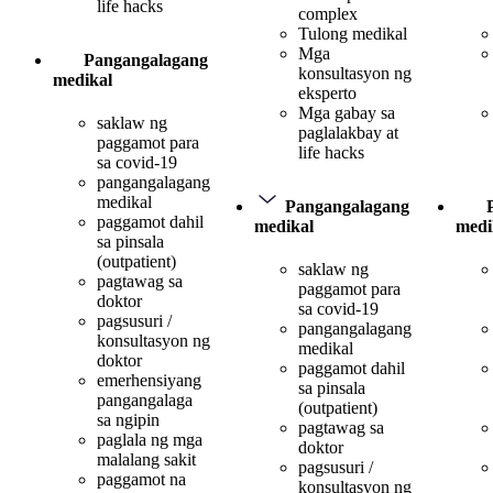
life hacks
complex
Tulong medikal
Mga
Pangangalagang
konsultasyon ng
medikal
eksperto
Mga gabay sa
saklaw ng
paglalakbay at
paggamot para
life hacks
sa covid-19
pangangalagang
medikal
Pangangalagang
paggamot dahil
medikal
medi
sa pinsala
(outpatient)
saklaw ng
pagtawag sa
paggamot para
doktor
sa covid-19
pagsusuri /
pangangalagang
konsultasyon ng
medikal
doktor
paggamot dahil
emerhensiyang
sa pinsala
pangangalaga
(outpatient)
sa ngipin
pagtawag sa
paglala ng mga
doktor
malalang sakit
pagsusuri /
paggamot na
konsultasyon ng