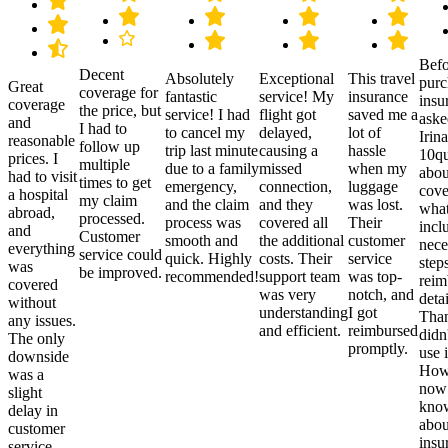
Befo
Decent
Absolutely
Exceptional
This travel
purc
Great
coverage for
fantastic
service! My
insurance
insu
coverage
the price, but
service! I had
flight got
saved me a
aske
and
I had to
to cancel my
delayed,
lot of
Irina
reasonable
follow up
trip last minute
causing a
hassle
10qu
prices. I
multiple
due to a family
missed
when my
abou
had to visit
times to get
emergency,
connection,
luggage
cove
a hospital
my claim
and the claim
and they
was lost.
what
abroad,
processed.
process was
covered all
Their
incl
and
Customer
smooth and
the additional
customer
nece
everything
service could
quick. Highly
costs. Their
service
step
was
be improved.
recommended!
support team
was top-
reim
covered
was very
notch, and
detai
without
understanding
I got
Than
any issues.
and efficient.
reimbursed
didn
The only
promptly.
use i
downside
Howe
was a
now
slight
kno
delay in
abou
customer
insu
service