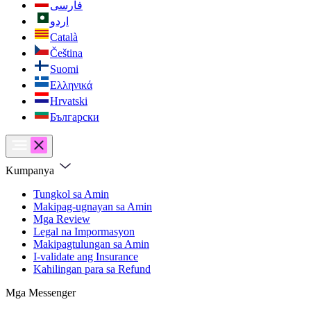
فارسی
اردو
Català
Čeština
Suomi
Ελληνικά
Hrvatski
Български
Kumpanya
Tungkol sa Amin
Makipag-ugnayan sa Amin
Mga Review
Legal na Impormasyon
Makipagtulungan sa Amin
I-validate ang Insurance
Kahilingan para sa Refund
Mga Messenger