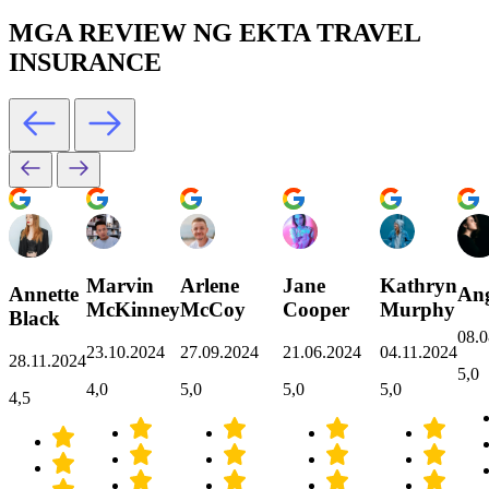
MGA REVIEW NG EKTA TRAVEL
INSURANCE
Marvin
Arlene
Jane
Kathryn
Annette
Ang
McKinney
McCoy
Cooper
Murphy
Black
08.0
23.10.2024
27.09.2024
21.06.2024
04.11.2024
28.11.2024
5,0
4,0
5,0
5,0
5,0
4,5