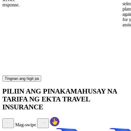
sele
response.
plan
again
for 
assi
Tingnan ang higit pa
PILIIN ANG PINAKAMAHUSAY NA
TARIFA NG EKTA TRAVEL
INSURANCE
Mag-swipe