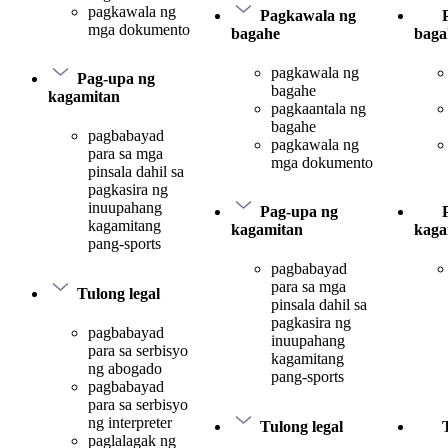
pagkawala ng
Pagkawala ng
mga dokumento
bagahe
baga
pagkawala ng
Pag-upa ng
bagahe
kagamitan
pagkaantala ng
bagahe
pagbabayad
pagkawala ng
para sa mga
mga dokumento
pinsala dahil sa
pagkasira ng
inuupahang
Pag-upa ng
kagamitang
kagamitan
kaga
pang-sports
pagbabayad
para sa mga
Tulong legal
pinsala dahil sa
pagkasira ng
pagbabayad
inuupahang
para sa serbisyo
kagamitang
ng abogado
pang-sports
pagbabayad
para sa serbisyo
ng interpreter
Tulong legal
paglalagak ng