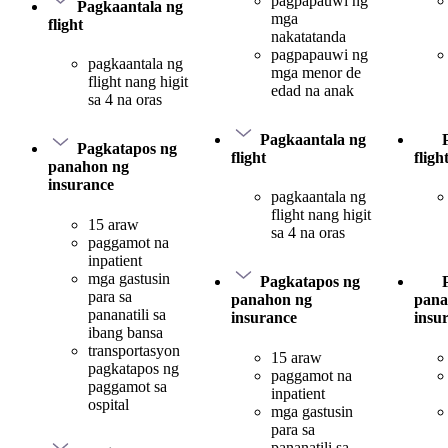
pagpapauwi ng
Pagkaantala ng
mga
flight
nakatatanda
pagpapauwi ng
pagkaantala ng
mga menor de
flight nang higit
edad na anak
sa 4 na oras
Pagkaantala ng
Pagkatapos ng
flight
fligh
panahon ng
insurance
pagkaantala ng
flight nang higit
15 araw
sa 4 na oras
paggamot na
inpatient
mga gastusin
Pagkatapos ng
para sa
panahon ng
pana
pananatili sa
insurance
insu
ibang bansa
transportasyon
15 araw
pagkatapos ng
paggamot na
paggamot sa
inpatient
ospital
mga gastusin
para sa
pananatili sa