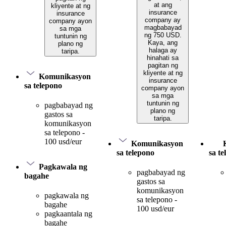
at ang
kliyente at ng
insurance
insurance
company ay
company ayon
magbabayad
sa mga
ng 750 USD.
tuntunin ng
Kaya, ang
plano ng
halaga ay
taripa.
hinahati sa
pagitan ng
kliyente at ng
Komunikasyon
insurance
sa telepono
company ayon
sa mga
tuntunin ng
pagbabayad ng
plano ng
gastos sa
taripa.
komunikasyon
sa telepono -
100 usd/eur
Komunikasyon
sa telepono
sa t
Pagkawala ng
pagbabayad ng
bagahe
gastos sa
komunikasyon
pagkawala ng
sa telepono -
bagahe
100 usd/eur
pagkaantala ng
bagahe