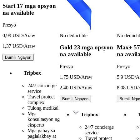
Start
17 mga opsyon
na available
Presyo
No deductible
No deducti
0,99 USD/Araw
1,37 USD/Araw
Gold
23 mga opsyon
Max+
57
na available
na avail
Bumili Ngayon
Presyo
Presyo
Tripbox
1,75 USD/Araw
5,9 USD/A
24/7 concierge
2,40 USD/Araw
8,08 USD/
service
Travel protect
Bumili Ngayon
Bumili Nga
complex
Tulong medikal
Mga
Tripbox
konsultasyon ng
eksperto
24/7 concierge
Mga gabay sa
service
paglalakbay at
Travel protect