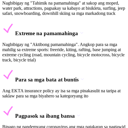
Nagbibigay ng "Tahimik na pamamahinga" at sakop ang moped,
water park, attractions, pagsakay sa kabayo at bisikleta, surfing, jeep
safari, snowboarding, downhill skiing sa mga markadong track
Extreme na pamamahinga
Nagbibigay ng "Aktibong pamamahinga". Angkop para sa mga
mahilig sa extreme sports: freeride, kiting, rafting, base jumping at
extreme cycling (road, mountain cycling, bicycle motocross, bicycle
track, bicycle trial)
Para sa mga bata at buntis
Ang EKTA insurance policy ay isa sa mga pinakasulit na taripa at
saklaw para sa mga biyahero sa kategoryang ito
Pagpasok sa ibang bansa
Binago ng pandemyang coronavirus ang mga patakaran sa pagtawid