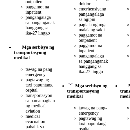
outpatient
doktor
paggamot na
emerhensiyang
inpatient
pangangalaga
pangangalaga
sa ngipin
sa panganganak
paglala ng mga
hanggang sa
malalang sakit
ika-27 linggo
paggamot na
outpatient
paggamot na
Mga serbisyo ng
inpatient
transportasyong
pangangalaga
medikal
sa panganganak
hanggang sa
tawag na pang-
ika-27 linggo
emergency
pagtawag ng
taxi papuntang
Mga serbisyo ng
ospital
transportasyong
tran
transportasyon
medikal
medi
sa pamamagitan
ng medical
tawag na pang-
aviation
emergency
medical
pagtawag ng
evacuation
taxi papuntang
pabalik sa
ospital