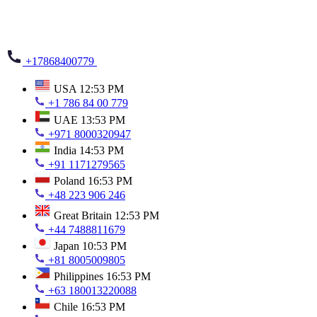
+17868400779
USA
12:53 PM
+1 786 84 00 779
UAE
13:53 PM
+971 8000320947
India
14:53 PM
+91 1171279565
Poland
16:53 PM
+48 223 906 246
Great Britain
12:53 PM
+44 7488811679
Japan
10:53 PM
+81 8005009805
Philippines
16:53 PM
+63 180013220088
Chile
16:53 PM