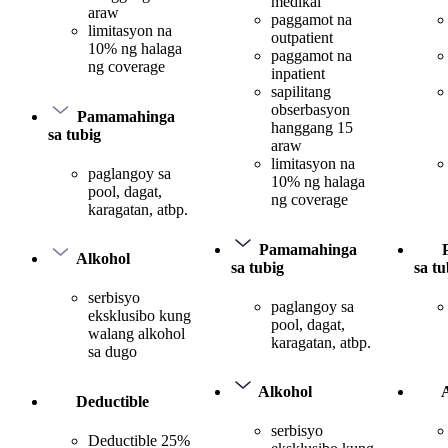
medikal
araw
paggamot na
limitasyon na
outpatient
10% ng halaga
paggamot na
ng coverage
inpatient
sapilitang
obserbasyon
Pamamahinga
hanggang 15
sa tubig
araw
limitasyon na
paglangoy sa
10% ng halaga
pool, dagat,
ng coverage
karagatan, atbp.
Pamamahinga
Alkohol
sa tubig
sa tu
serbisyo
paglangoy sa
eksklusibo kung
pool, dagat,
walang alkohol
karagatan, atbp.
sa dugo
Alkohol
Deductible
serbisyo
Deductible 25%