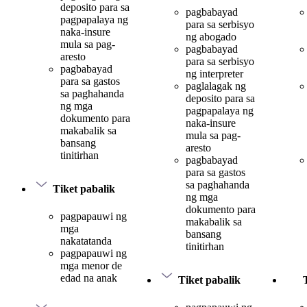
deposito para sa
pagbabayad
pagpapalaya ng
para sa serbisyo
naka-insure
ng abogado
mula sa pag-
pagbabayad
aresto
para sa serbisyo
pagbabayad
ng interpreter
para sa gastos
paglalagak ng
sa paghahanda
deposito para sa
ng mga
pagpapalaya ng
dokumento para
naka-insure
makabalik sa
mula sa pag-
bansang
aresto
tinitirhan
pagbabayad
para sa gastos
sa paghahanda
Tiket pabalik
ng mga
dokumento para
pagpapauwi ng
makabalik sa
mga
bansang
nakatatanda
tinitirhan
pagpapauwi ng
mga menor de
edad na anak
Tiket pabalik