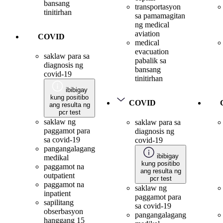
bansang
transportasyon
tinitirhan
sa pamamagitan
ng medical
aviation
COVID
medical
evacuation
saklaw para sa
pabalik sa
diagnosis ng
bansang
covid-19
tinitirhan
ibibigay
kung positibo
COVID
ang resulta ng
pcr test
saklaw ng
saklaw para sa
paggamot para
diagnosis ng
sa covid-19
covid-19
pangangalagang
ibibigay
medikal
kung positibo
paggamot na
ang resulta ng
outpatient
pcr test
paggamot na
saklaw ng
inpatient
paggamot para
sapilitang
sa covid-19
obserbasyon
pangangalagang
hanggang 15