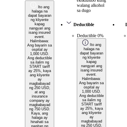
eksklusibo kung
walang alkohol
Ito ang
sa dugo
halaga na
dapat bayaran
ng kliyente
kapag
Deductible
nangyari ang
isang insured
Deductible 0%
event.
Halimbawa:
Ito ang
Ang bayarin sa
halaga na
ospital ay
dapat bayaran
1,000 USD.
ng kliyente
Ang deductible
kapag
sa ilalim ng
nangyari ang
START tariff
isang insured
ay 25%, kaya
event.
ang kliyente
Halimbawa:
ay
Ang bayarin sa
magbabayad
ospital ay
ng 250 USD,
1,000 USD.
at ang
Ang deductible
insurance
sa ilalim ng
company ay
START tariff
magbabayad
ay 25%, kaya
ng 750 USD.
ang kliyente
Kaya, ang
ay
halaga ay
magbabayad
hinahati sa
ng 250 USD,
pagitan ng