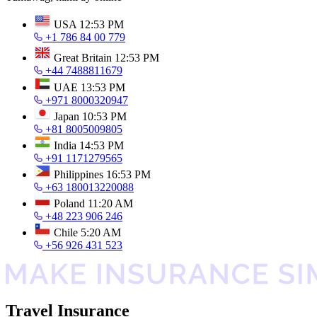
USA
12:53 PM
+1 786 84 00 779
Great Britain
12:53 PM
+44 7488811679
UAE
13:53 PM
+971 8000320947
Japan
10:53 PM
+81 8005009805
India
14:53 PM
+91 1171279565
Philippines
16:53 PM
+63 180013220088
Poland
11:20 AM
+48 223 906 246
Chile
5:20 AM
+56 926 431 523
Travel Insurance