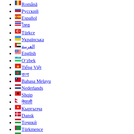
Română
Русский
Español
ไทย
Türkçe
Українська
العربية
English
O‘zbek
Tiếng Việt
বাংলা
Bahasa Melayu
Nederlands
Shqip
नेपाली
Кыргызча
Dansk
Тоҷикӣ
Türkmençe