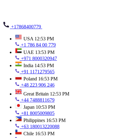
+17868400779
USA
12:53 PM
+1 786 84 00 779
UAE
13:53 PM
+971 8000320947
India
14:53 PM
+91 1171279565
Poland
16:53 PM
+48 223 906 246
Great Britain
12:53 PM
+44 7488811679
Japan
10:53 PM
+81 8005009805
Philippines
16:53 PM
+63 180013220088
Chile
16:53 PM