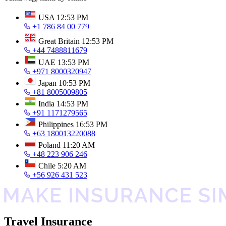
USA
12:53 PM
+1 786 84 00 779
Great Britain
12:53 PM
+44 7488811679
UAE
13:53 PM
+971 8000320947
Japan
10:53 PM
+81 8005009805
India
14:53 PM
+91 1171279565
Philippines
16:53 PM
+63 180013220088
Poland
11:20 AM
+48 223 906 246
Chile
5:20 AM
+56 926 431 523
Travel Insurance