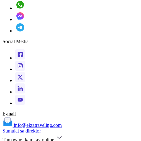
Social Media
E-mail
info@ektatraveling.com
Sumulat sa direktor
Tumawag, kami ay online