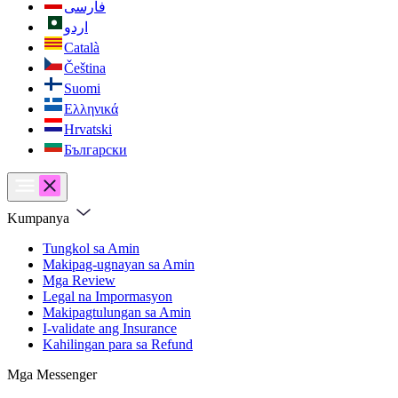
فارسی
اردو
Català
Čeština
Suomi
Ελληνικά
Hrvatski
Български
Kumpanya
Tungkol sa Amin
Makipag-ugnayan sa Amin
Mga Review
Legal na Impormasyon
Makipagtulungan sa Amin
I-validate ang Insurance
Kahilingan para sa Refund
Mga Messenger