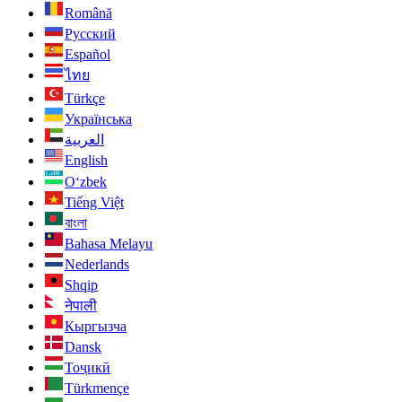
Română
Русский
Español
ไทย
Türkçe
Українська
العربية
English
O‘zbek
Tiếng Việt
বাংলা
Bahasa Melayu
Nederlands
Shqip
नेपाली
Кыргызча
Dansk
Тоҷикӣ
Türkmençe