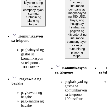
at ang
kliyente at ng
insurance
insurance
company ay
company ayon
magbabayad
sa mga
ng 750 USD.
tuntunin ng
Kaya, ang
plano ng
halaga ay
taripa.
hinahati sa
pagitan ng
kliyente at ng
Komunikasyon
insurance
sa telepono
company ayon
sa mga
tuntunin ng
pagbabayad ng
plano ng
gastos sa
taripa.
komunikasyon
sa telepono -
100 usd/eur
Komunikasyon
sa telepono
sa t
Pagkawala ng
pagbabayad ng
bagahe
gastos sa
komunikasyon
pagkawala ng
sa telepono -
bagahe
100 usd/eur
pagkaantala ng
bagahe