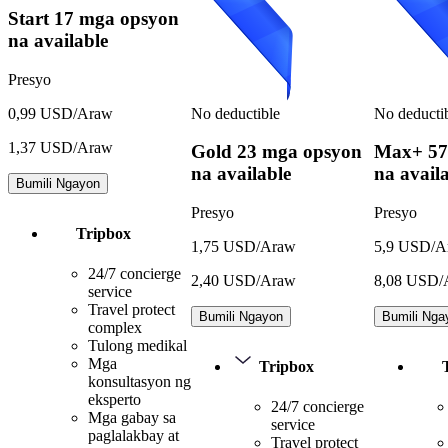
Start
17 mga opsyon
na available
Presyo
No deductible
No deducti
0,99 USD/Araw
1,37 USD/Araw
Gold
23 mga opsyon
Max+
57
na available
na avail
Bumili Ngayon
Presyo
Presyo
Tripbox
1,75 USD/Araw
5,9 USD/A
24/7 concierge
2,40 USD/Araw
8,08 USD/
service
Travel protect
Bumili Ngayon
Bumili Nga
complex
Tulong medikal
Mga
Tripbox
konsultasyon ng
eksperto
24/7 concierge
Mga gabay sa
service
paglalakbay at
Travel protect