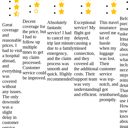
Befo
Decent
Absolutely
Exceptional
This travel
purc
Great
coverage for
fantastic
service! My
insurance
insu
coverage
the price, but
service! I had
flight got
saved me a
aske
and
I had to
to cancel my
delayed,
lot of
Irina
reasonable
follow up
trip last minute
causing a
hassle
10qu
prices. I
multiple
due to a family
missed
when my
abou
had to visit
times to get
emergency,
connection,
luggage
cove
a hospital
my claim
and the claim
and they
was lost.
what
abroad,
processed.
process was
covered all
Their
incl
and
Customer
smooth and
the additional
customer
nece
everything
service could
quick. Highly
costs. Their
service
step
was
be improved.
recommended!
support team
was top-
reim
covered
was very
notch, and
detai
without
understanding
I got
Than
any issues.
and efficient.
reimbursed
didn
The only
promptly.
use i
downside
Howe
was a
now
slight
kno
delay in
abou
customer
insu
service