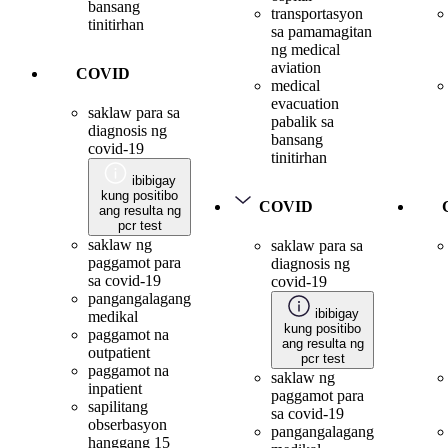
bansang
transportasyon
tinitirhan
sa pamamagitan
ng medical
aviation
COVID
medical
evacuation
saklaw para sa
pabalik sa
diagnosis ng
bansang
covid-19
tinitirhan
ibibigay
kung positibo
COVID
ang resulta ng
pcr test
saklaw ng
saklaw para sa
paggamot para
diagnosis ng
sa covid-19
covid-19
pangangalagang
ibibigay
medikal
kung positibo
paggamot na
ang resulta ng
outpatient
pcr test
paggamot na
saklaw ng
inpatient
paggamot para
sapilitang
sa covid-19
obserbasyon
pangangalagang
hanggang 15