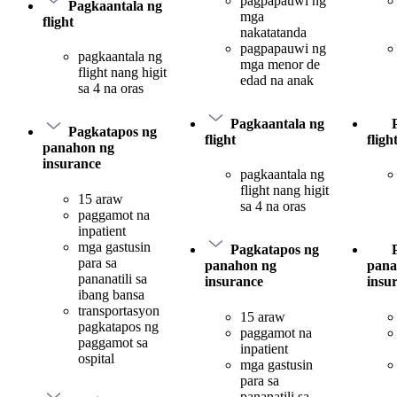
pagpapauwi ng
Pagkaantala ng
mga
flight
nakatatanda
pagpapauwi ng
pagkaantala ng
mga menor de
flight nang higit
edad na anak
sa 4 na oras
Pagkaantala ng
Pagkatapos ng
flight
fligh
panahon ng
insurance
pagkaantala ng
flight nang higit
15 araw
sa 4 na oras
paggamot na
inpatient
mga gastusin
Pagkatapos ng
para sa
panahon ng
pana
pananatili sa
insurance
insu
ibang bansa
transportasyon
15 araw
pagkatapos ng
paggamot na
paggamot sa
inpatient
ospital
mga gastusin
para sa
pananatili sa