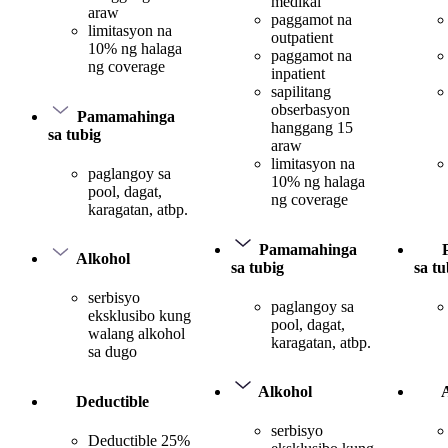
medikal
araw
paggamot na
limitasyon na
outpatient
10% ng halaga
paggamot na
ng coverage
inpatient
sapilitang
obserbasyon
Pamamahinga
hanggang 15
sa tubig
araw
limitasyon na
paglangoy sa
10% ng halaga
pool, dagat,
ng coverage
karagatan, atbp.
Pamamahinga
Alkohol
sa tubig
sa tu
serbisyo
paglangoy sa
eksklusibo kung
pool, dagat,
walang alkohol
karagatan, atbp.
sa dugo
Alkohol
Deductible
serbisyo
Deductible 25%