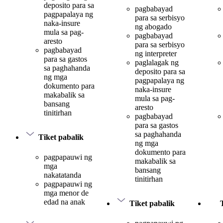
deposito para sa
pagbabayad
pagpapalaya ng
para sa serbisyo
naka-insure
ng abogado
mula sa pag-
pagbabayad
aresto
para sa serbisyo
pagbabayad
ng interpreter
para sa gastos
paglalagak ng
sa paghahanda
deposito para sa
ng mga
pagpapalaya ng
dokumento para
naka-insure
makabalik sa
mula sa pag-
bansang
aresto
tinitirhan
pagbabayad
para sa gastos
sa paghahanda
Tiket pabalik
ng mga
dokumento para
pagpapauwi ng
makabalik sa
mga
bansang
nakatatanda
tinitirhan
pagpapauwi ng
mga menor de
edad na anak
Tiket pabalik