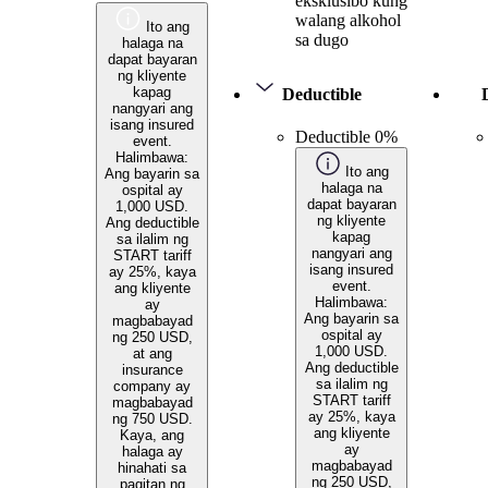
eksklusibo kung
walang alkohol
Ito ang
sa dugo
halaga na
dapat bayaran
ng kliyente
kapag
Deductible
nangyari ang
isang insured
Deductible 0%
event.
Halimbawa:
Ito ang
Ang bayarin sa
halaga na
ospital ay
dapat bayaran
1,000 USD.
ng kliyente
Ang deductible
kapag
sa ilalim ng
nangyari ang
START tariff
isang insured
ay 25%, kaya
event.
ang kliyente
Halimbawa:
ay
Ang bayarin sa
magbabayad
ospital ay
ng 250 USD,
1,000 USD.
at ang
Ang deductible
insurance
sa ilalim ng
company ay
START tariff
magbabayad
ay 25%, kaya
ng 750 USD.
ang kliyente
Kaya, ang
ay
halaga ay
magbabayad
hinahati sa
ng 250 USD,
pagitan ng