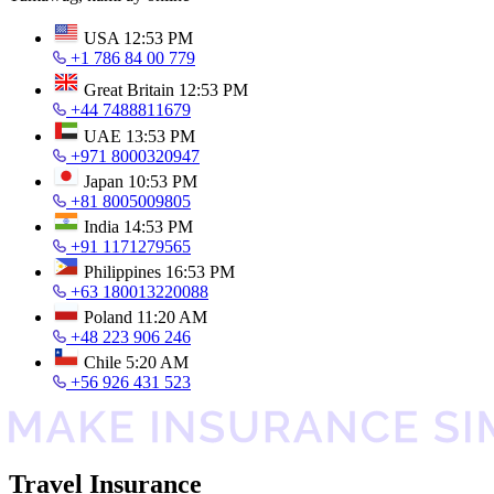
USA
12:53 PM
+1 786 84 00 779
Great Britain
12:53 PM
+44 7488811679
UAE
13:53 PM
+971 8000320947
Japan
10:53 PM
+81 8005009805
India
14:53 PM
+91 1171279565
Philippines
16:53 PM
+63 180013220088
Poland
11:20 AM
+48 223 906 246
Chile
5:20 AM
+56 926 431 523
Travel Insurance