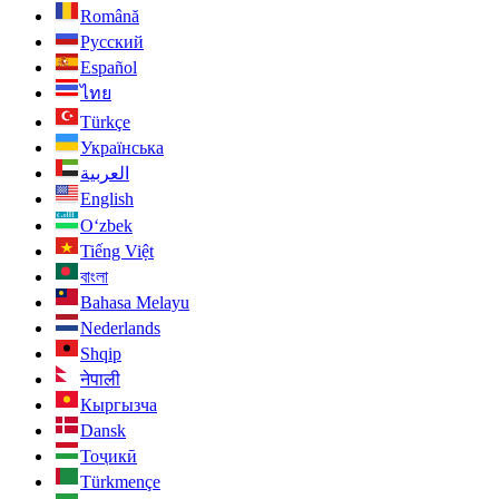
Română
Русский
Español
ไทย
Türkçe
Українська
العربية
English
O‘zbek
Tiếng Việt
বাংলা
Bahasa Melayu
Nederlands
Shqip
नेपाली
Кыргызча
Dansk
Тоҷикӣ
Türkmençe