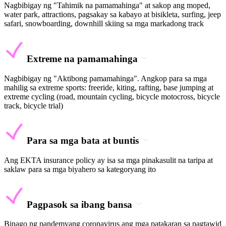
Nagbibigay ng "Tahimik na pamamahinga" at sakop ang moped,
water park, attractions, pagsakay sa kabayo at bisikleta, surfing, jeep
safari, snowboarding, downhill skiing sa mga markadong track
Extreme na pamamahinga
Nagbibigay ng "Aktibong pamamahinga". Angkop para sa mga
mahilig sa extreme sports: freeride, kiting, rafting, base jumping at
extreme cycling (road, mountain cycling, bicycle motocross, bicycle
track, bicycle trial)
Para sa mga bata at buntis
Ang EKTA insurance policy ay isa sa mga pinakasulit na taripa at
saklaw para sa mga biyahero sa kategoryang ito
Pagpasok sa ibang bansa
Binago ng pandemyang coronavirus ang mga patakaran sa pagtawid