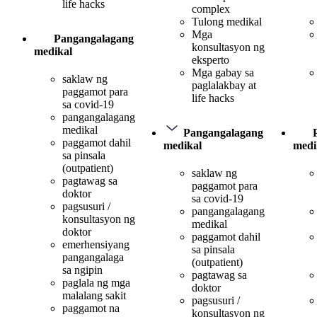
life hacks
complex
Tulong medikal
Mga
Pangangalagang
konsultasyon ng
medikal
eksperto
Mga gabay sa
saklaw ng
paglalakbay at
paggamot para
life hacks
sa covid-19
pangangalagang
medikal
Pangangalagang
paggamot dahil
medikal
medi
sa pinsala
(outpatient)
saklaw ng
pagtawag sa
paggamot para
doktor
sa covid-19
pagsusuri /
pangangalagang
konsultasyon ng
medikal
doktor
paggamot dahil
emerhensiyang
sa pinsala
pangangalaga
(outpatient)
sa ngipin
pagtawag sa
paglala ng mga
doktor
malalang sakit
pagsusuri /
paggamot na
konsultasyon ng