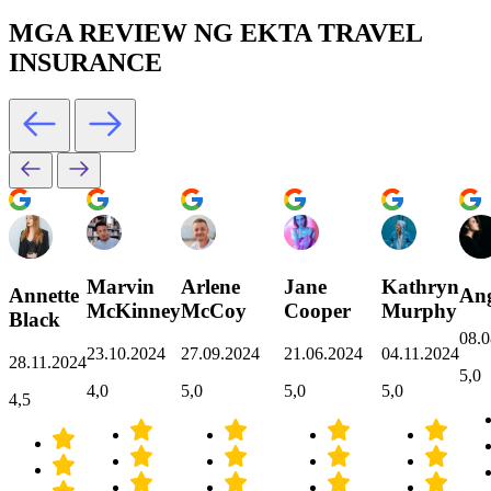
MGA REVIEW NG EKTA TRAVEL
INSURANCE
Marvin
Arlene
Jane
Kathryn
Annette
Ang
McKinney
McCoy
Cooper
Murphy
Black
08.0
23.10.2024
27.09.2024
21.06.2024
04.11.2024
28.11.2024
5,0
4,0
5,0
5,0
5,0
4,5