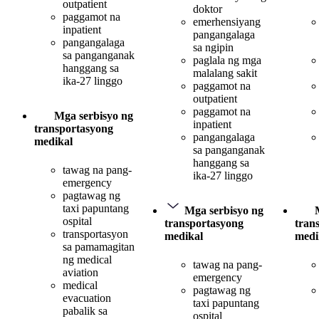
outpatient
doktor
paggamot na
emerhensiyang
inpatient
pangangalaga
pangangalaga
sa ngipin
sa panganganak
paglala ng mga
hanggang sa
malalang sakit
ika-27 linggo
paggamot na
outpatient
paggamot na
Mga serbisyo ng
inpatient
transportasyong
pangangalaga
medikal
sa panganganak
hanggang sa
tawag na pang-
ika-27 linggo
emergency
pagtawag ng
taxi papuntang
Mga serbisyo ng
ospital
transportasyong
tran
transportasyon
medikal
medi
sa pamamagitan
ng medical
tawag na pang-
aviation
emergency
medical
pagtawag ng
evacuation
taxi papuntang
pabalik sa
ospital