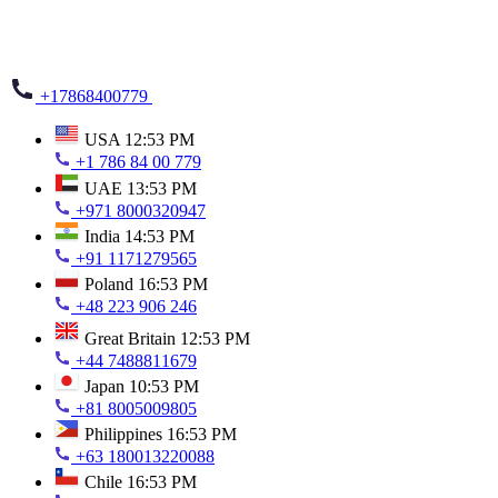
+17868400779
USA
12:53 PM
+1 786 84 00 779
UAE
13:53 PM
+971 8000320947
India
14:53 PM
+91 1171279565
Poland
16:53 PM
+48 223 906 246
Great Britain
12:53 PM
+44 7488811679
Japan
10:53 PM
+81 8005009805
Philippines
16:53 PM
+63 180013220088
Chile
16:53 PM