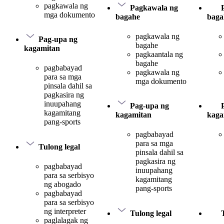
pagkawala ng
Pagkawala ng
mga dokumento
bagahe
baga
pagkawala ng
Pag-upa ng
bagahe
kagamitan
pagkaantala ng
bagahe
pagbabayad
pagkawala ng
para sa mga
mga dokumento
pinsala dahil sa
pagkasira ng
inuupahang
Pag-upa ng
kagamitang
kagamitan
kaga
pang-sports
pagbabayad
para sa mga
Tulong legal
pinsala dahil sa
pagkasira ng
pagbabayad
inuupahang
para sa serbisyo
kagamitang
ng abogado
pang-sports
pagbabayad
para sa serbisyo
ng interpreter
Tulong legal
paglalagak ng