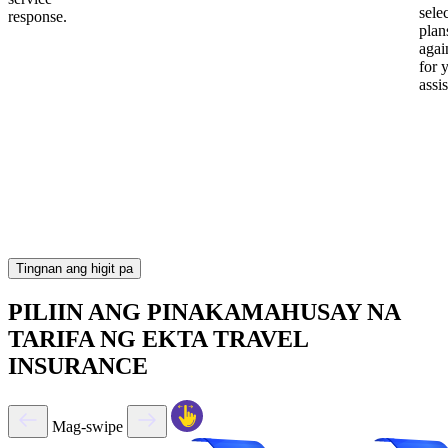
sele
response.
plan
again
for 
assi
Tingnan ang higit pa
PILIIN ANG PINAKAMAHUSAY NA
TARIFA NG EKTA TRAVEL
INSURANCE
Mag-swipe