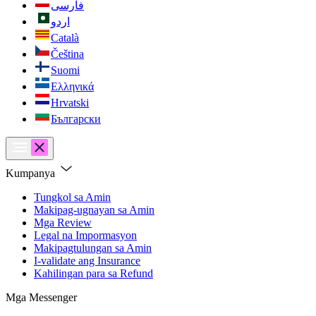
فارسی
اردو
Català
Čeština
Suomi
Ελληνικά
Hrvatski
Български
Kumpanya
Tungkol sa Amin
Makipag-ugnayan sa Amin
Mga Review
Legal na Impormasyon
Makipagtulungan sa Amin
I-validate ang Insurance
Kahilingan para sa Refund
Mga Messenger