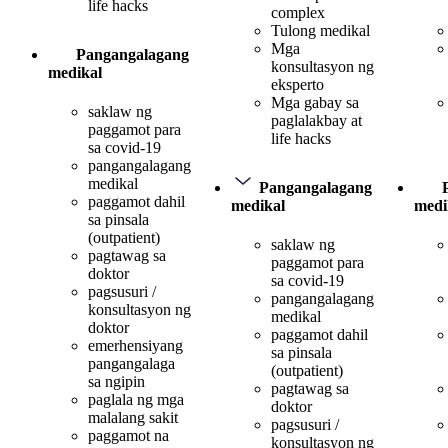
life hacks
complex
Tulong medikal
Mga
Pangangalagang
konsultasyon ng
medikal
eksperto
Mga gabay sa
saklaw ng
paglalakbay at
paggamot para
life hacks
sa covid-19
pangangalagang
medikal
Pangangalagang
paggamot dahil
medikal
medi
sa pinsala
(outpatient)
saklaw ng
pagtawag sa
paggamot para
doktor
sa covid-19
pagsusuri /
pangangalagang
konsultasyon ng
medikal
doktor
paggamot dahil
emerhensiyang
sa pinsala
pangangalaga
(outpatient)
sa ngipin
pagtawag sa
paglala ng mga
doktor
malalang sakit
pagsusuri /
paggamot na
konsultasyon ng