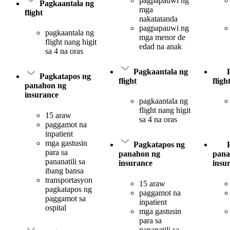
pagpapauwi ng
Pagkaantala ng
mga
flight
nakatatanda
pagpapauwi ng
pagkaantala ng
mga menor de
flight nang higit
edad na anak
sa 4 na oras
Pagkaantala ng
Pagkatapos ng
flight
fligh
panahon ng
insurance
pagkaantala ng
flight nang higit
15 araw
sa 4 na oras
paggamot na
inpatient
mga gastusin
Pagkatapos ng
para sa
panahon ng
pana
pananatili sa
insurance
insu
ibang bansa
transportasyon
15 araw
pagkatapos ng
paggamot na
paggamot sa
inpatient
ospital
mga gastusin
para sa
pananatili sa