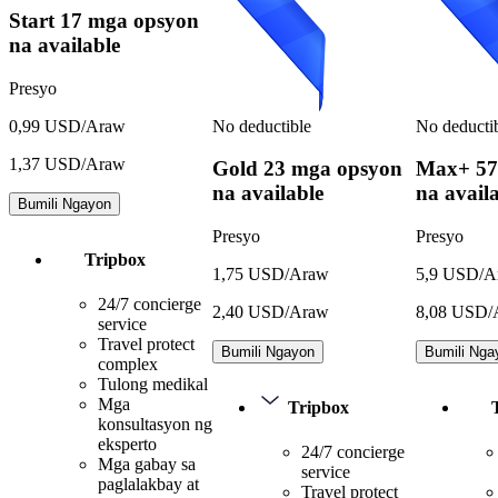
Start
17 mga opsyon
na available
Presyo
No deductible
No deducti
0,99 USD/Araw
1,37 USD/Araw
Gold
23 mga opsyon
Max+
57
na available
na avail
Bumili Ngayon
Presyo
Presyo
Tripbox
1,75 USD/Araw
5,9 USD/A
24/7 concierge
2,40 USD/Araw
8,08 USD/
service
Travel protect
Bumili Ngayon
Bumili Nga
complex
Tulong medikal
Mga
Tripbox
konsultasyon ng
eksperto
24/7 concierge
Mga gabay sa
service
paglalakbay at
Travel protect