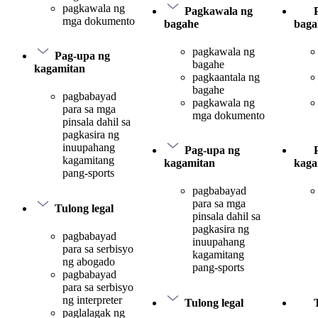
pagkawala ng
Pagkawala ng
mga dokumento
bagahe
baga
pagkawala ng
Pag-upa ng
bagahe
kagamitan
pagkaantala ng
bagahe
pagbabayad
pagkawala ng
para sa mga
mga dokumento
pinsala dahil sa
pagkasira ng
inuupahang
Pag-upa ng
kagamitang
kagamitan
kaga
pang-sports
pagbabayad
para sa mga
Tulong legal
pinsala dahil sa
pagkasira ng
pagbabayad
inuupahang
para sa serbisyo
kagamitang
ng abogado
pang-sports
pagbabayad
para sa serbisyo
ng interpreter
Tulong legal
paglalagak ng