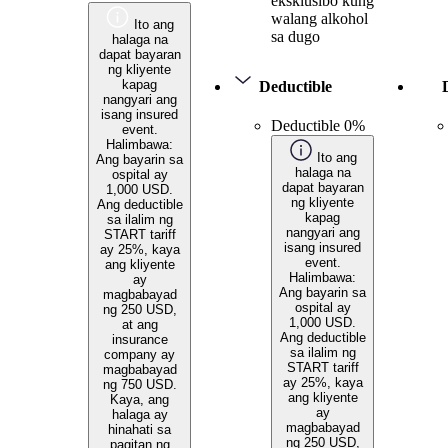
eksklusibo kung
walang alkohol
Ito ang
sa dugo
halaga na
dapat bayaran
ng kliyente
kapag
Deductible
nangyari ang
isang insured
Deductible 0%
event.
Halimbawa:
Ito ang
Ang bayarin sa
halaga na
ospital ay
dapat bayaran
1,000 USD.
ng kliyente
Ang deductible
kapag
sa ilalim ng
nangyari ang
START tariff
isang insured
ay 25%, kaya
event.
ang kliyente
Halimbawa:
ay
Ang bayarin sa
magbabayad
ospital ay
ng 250 USD,
1,000 USD.
at ang
Ang deductible
insurance
sa ilalim ng
company ay
START tariff
magbabayad
ay 25%, kaya
ng 750 USD.
ang kliyente
Kaya, ang
ay
halaga ay
magbabayad
hinahati sa
ng 250 USD,
pagitan ng