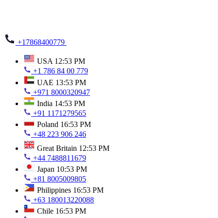
+17868400779
USA
12:53 PM
+1 786 84 00 779
UAE
13:53 PM
+971 8000320947
India
14:53 PM
+91 1171279565
Poland
16:53 PM
+48 223 906 246
Great Britain
12:53 PM
+44 7488811679
Japan
10:53 PM
+81 8005009805
Philippines
16:53 PM
+63 180013220088
Chile
16:53 PM