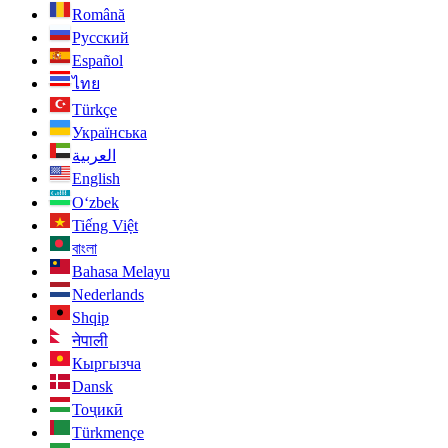
Română
Русский
Español
ไทย
Türkçe
Українська
العربية
English
O‘zbek
Tiếng Việt
বাংলা
Bahasa Melayu
Nederlands
Shqip
नेपाली
Кыргызча
Dansk
Тоҷикӣ
Türkmençe