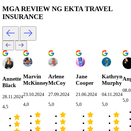
MGA REVIEW NG EKTA TRAVEL
INSURANCE
Marvin
Arlene
Jane
Kathryn
Annette
Ang
McKinney
McCoy
Cooper
Murphy
Black
08.0
23.10.2024
27.09.2024
21.06.2024
04.11.2024
28.11.2024
5,0
4,0
5,0
5,0
5,0
4,5