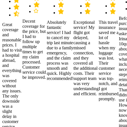
Befo
Decent
Absolutely
Exceptional
This travel
purc
Great
coverage for
fantastic
service! My
insurance
insu
coverage
the price, but
service! I had
flight got
saved me a
aske
and
I had to
to cancel my
delayed,
lot of
Irina
reasonable
follow up
trip last minute
causing a
hassle
10qu
prices. I
multiple
due to a family
missed
when my
abou
had to visit
times to get
emergency,
connection,
luggage
cove
a hospital
my claim
and the claim
and they
was lost.
what
abroad,
processed.
process was
covered all
Their
incl
and
Customer
smooth and
the additional
customer
nece
everything
service could
quick. Highly
costs. Their
service
step
was
be improved.
recommended!
support team
was top-
reim
covered
was very
notch, and
detai
without
understanding
I got
Than
any issues.
and efficient.
reimbursed
didn
The only
promptly.
use i
downside
Howe
was a
now
slight
kno
delay in
abou
customer
insu
service