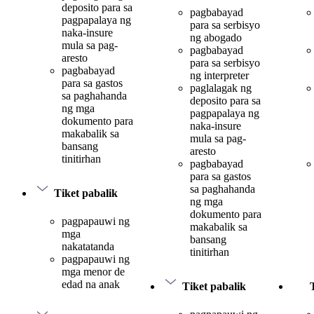
deposito para sa
pagbabayad
pagpapalaya ng
para sa serbisyo
naka-insure
ng abogado
mula sa pag-
pagbabayad
aresto
para sa serbisyo
pagbabayad
ng interpreter
para sa gastos
paglalagak ng
sa paghahanda
deposito para sa
ng mga
pagpapalaya ng
dokumento para
naka-insure
makabalik sa
mula sa pag-
bansang
aresto
tinitirhan
pagbabayad
para sa gastos
sa paghahanda
Tiket pabalik
ng mga
dokumento para
pagpapauwi ng
makabalik sa
mga
bansang
nakatatanda
tinitirhan
pagpapauwi ng
mga menor de
edad na anak
Tiket pabalik