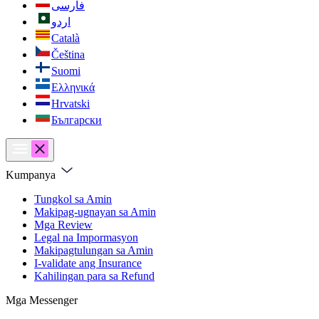
فارسی
اردو
Català
Čeština
Suomi
Ελληνικά
Hrvatski
Български
Kumpanya
Tungkol sa Amin
Makipag-ugnayan sa Amin
Mga Review
Legal na Impormasyon
Makipagtulungan sa Amin
I-validate ang Insurance
Kahilingan para sa Refund
Mga Messenger