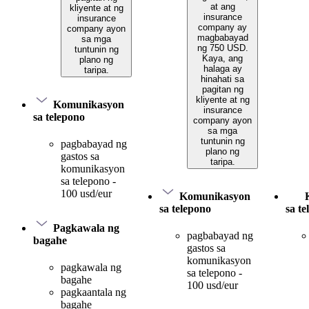
at ang
kliyente at ng
insurance
insurance
company ay
company ayon
magbabayad
sa mga
ng 750 USD.
tuntunin ng
Kaya, ang
plano ng
halaga ay
taripa.
hinahati sa
pagitan ng
kliyente at ng
Komunikasyon
insurance
sa telepono
company ayon
sa mga
tuntunin ng
pagbabayad ng
plano ng
gastos sa
taripa.
komunikasyon
sa telepono -
100 usd/eur
Komunikasyon
sa telepono
sa t
Pagkawala ng
pagbabayad ng
bagahe
gastos sa
komunikasyon
pagkawala ng
sa telepono -
bagahe
100 usd/eur
pagkaantala ng
bagahe