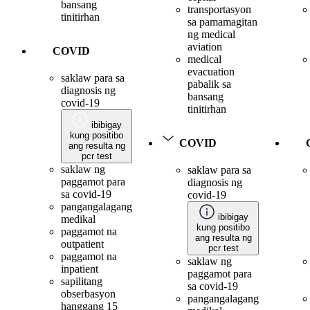
bansang
transportasyon
tinitirhan
sa pamamagitan
ng medical
aviation
COVID
medical
evacuation
saklaw para sa
pabalik sa
diagnosis ng
bansang
covid-19
tinitirhan
ibibigay
kung positibo
COVID
ang resulta ng
pcr test
saklaw ng
saklaw para sa
paggamot para
diagnosis ng
sa covid-19
covid-19
pangangalagang
ibibigay
medikal
kung positibo
paggamot na
ang resulta ng
outpatient
pcr test
paggamot na
saklaw ng
inpatient
paggamot para
sapilitang
sa covid-19
obserbasyon
pangangalagang
hanggang 15