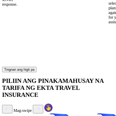
sele
response.
plan
again
for 
assi
Tingnan ang higit pa
PILIIN ANG PINAKAMAHUSAY NA
TARIFA NG EKTA TRAVEL
INSURANCE
Mag-swipe