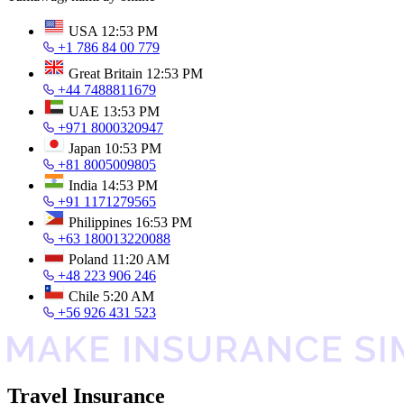
USA
12:53 PM
+1 786 84 00 779
Great Britain
12:53 PM
+44 7488811679
UAE
13:53 PM
+971 8000320947
Japan
10:53 PM
+81 8005009805
India
14:53 PM
+91 1171279565
Philippines
16:53 PM
+63 180013220088
Poland
11:20 AM
+48 223 906 246
Chile
5:20 AM
+56 926 431 523
Travel Insurance