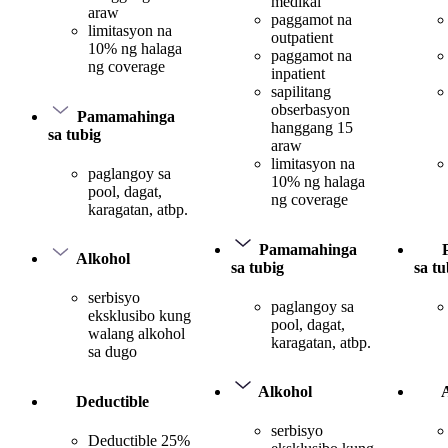
medikal
araw
paggamot na
limitasyon na
outpatient
10% ng halaga
paggamot na
ng coverage
inpatient
sapilitang
obserbasyon
Pamamahinga
hanggang 15
sa tubig
araw
limitasyon na
paglangoy sa
10% ng halaga
pool, dagat,
ng coverage
karagatan, atbp.
Pamamahinga
Alkohol
sa tubig
sa tu
serbisyo
paglangoy sa
eksklusibo kung
pool, dagat,
walang alkohol
karagatan, atbp.
sa dugo
Alkohol
Deductible
serbisyo
Deductible 25%