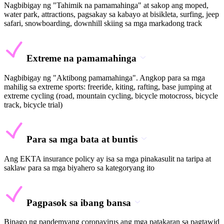
Nagbibigay ng "Tahimik na pamamahinga" at sakop ang moped,
water park, attractions, pagsakay sa kabayo at bisikleta, surfing, jeep
safari, snowboarding, downhill skiing sa mga markadong track
Extreme na pamamahinga
Nagbibigay ng "Aktibong pamamahinga". Angkop para sa mga
mahilig sa extreme sports: freeride, kiting, rafting, base jumping at
extreme cycling (road, mountain cycling, bicycle motocross, bicycle
track, bicycle trial)
Para sa mga bata at buntis
Ang EKTA insurance policy ay isa sa mga pinakasulit na taripa at
saklaw para sa mga biyahero sa kategoryang ito
Pagpasok sa ibang bansa
Binago ng pandemyang coronavirus ang mga patakaran sa pagtawid