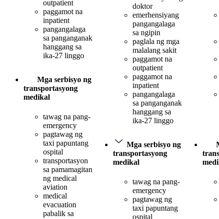
outpatient
doktor
paggamot na
emerhensiyang
inpatient
pangangalaga
pangangalaga
sa ngipin
sa panganganak
paglala ng mga
hanggang sa
malalang sakit
ika-27 linggo
paggamot na
outpatient
paggamot na
Mga serbisyo ng
inpatient
transportasyong
pangangalaga
medikal
sa panganganak
hanggang sa
tawag na pang-
ika-27 linggo
emergency
pagtawag ng
taxi papuntang
Mga serbisyo ng
ospital
transportasyong
tran
transportasyon
medikal
medi
sa pamamagitan
ng medical
tawag na pang-
aviation
emergency
medical
pagtawag ng
evacuation
taxi papuntang
pabalik sa
ospital