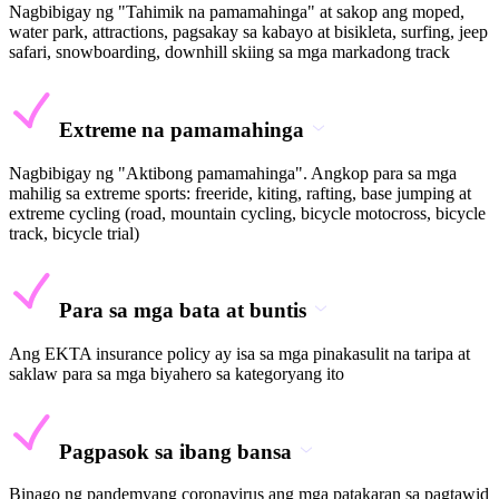
Nagbibigay ng "Tahimik na pamamahinga" at sakop ang moped,
water park, attractions, pagsakay sa kabayo at bisikleta, surfing, jeep
safari, snowboarding, downhill skiing sa mga markadong track
Extreme na pamamahinga
Nagbibigay ng "Aktibong pamamahinga". Angkop para sa mga
mahilig sa extreme sports: freeride, kiting, rafting, base jumping at
extreme cycling (road, mountain cycling, bicycle motocross, bicycle
track, bicycle trial)
Para sa mga bata at buntis
Ang EKTA insurance policy ay isa sa mga pinakasulit na taripa at
saklaw para sa mga biyahero sa kategoryang ito
Pagpasok sa ibang bansa
Binago ng pandemyang coronavirus ang mga patakaran sa pagtawid