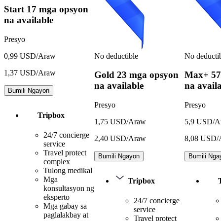
Start
17 mga opsyon
na available
Presyo
No deductible
No deducti
0,99 USD/Araw
1,37 USD/Araw
Gold
23 mga opsyon
Max+
57
na available
na avail
Bumili Ngayon
Presyo
Presyo
Tripbox
1,75 USD/Araw
5,9 USD/A
24/7 concierge
2,40 USD/Araw
8,08 USD/
service
Travel protect
Bumili Ngayon
Bumili Nga
complex
Tulong medikal
Mga
Tripbox
konsultasyon ng
eksperto
24/7 concierge
Mga gabay sa
service
paglalakbay at
Travel protect