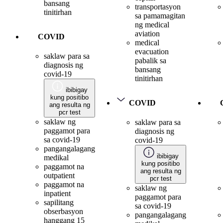
bansang
transportasyon
tinitirhan
sa pamamagitan
ng medical
aviation
COVID
medical
evacuation
saklaw para sa
pabalik sa
diagnosis ng
bansang
covid-19
tinitirhan
ibibigay
kung positibo
COVID
ang resulta ng
pcr test
saklaw ng
saklaw para sa
paggamot para
diagnosis ng
sa covid-19
covid-19
pangangalagang
ibibigay
medikal
kung positibo
paggamot na
ang resulta ng
outpatient
pcr test
paggamot na
saklaw ng
inpatient
paggamot para
sapilitang
sa covid-19
obserbasyon
pangangalagang
hanggang 15