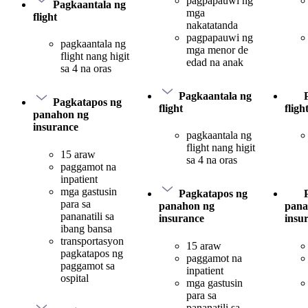
pagpapauwi ng
Pagkaantala ng
mga
flight
nakatatanda
pagpapauwi ng
pagkaantala ng
mga menor de
flight nang higit
edad na anak
sa 4 na oras
Pagkaantala ng
Pagkatapos ng
flight
fligh
panahon ng
insurance
pagkaantala ng
flight nang higit
15 araw
sa 4 na oras
paggamot na
inpatient
mga gastusin
Pagkatapos ng
para sa
panahon ng
pana
pananatili sa
insurance
insu
ibang bansa
transportasyon
15 araw
pagkatapos ng
paggamot na
paggamot sa
inpatient
ospital
mga gastusin
para sa
pananatili sa