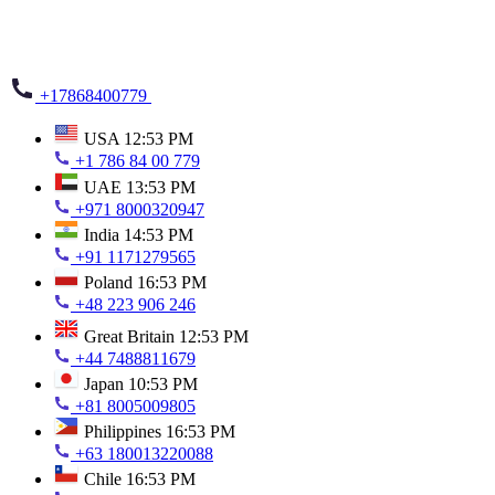
+17868400779
USA
12:53 PM
+1 786 84 00 779
UAE
13:53 PM
+971 8000320947
India
14:53 PM
+91 1171279565
Poland
16:53 PM
+48 223 906 246
Great Britain
12:53 PM
+44 7488811679
Japan
10:53 PM
+81 8005009805
Philippines
16:53 PM
+63 180013220088
Chile
16:53 PM