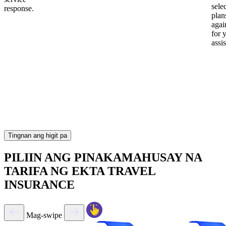
sele
response.
plan
again
for 
assi
Tingnan ang higit pa
PILIIN ANG PINAKAMAHUSAY NA
TARIFA NG EKTA TRAVEL
INSURANCE
Mag-swipe