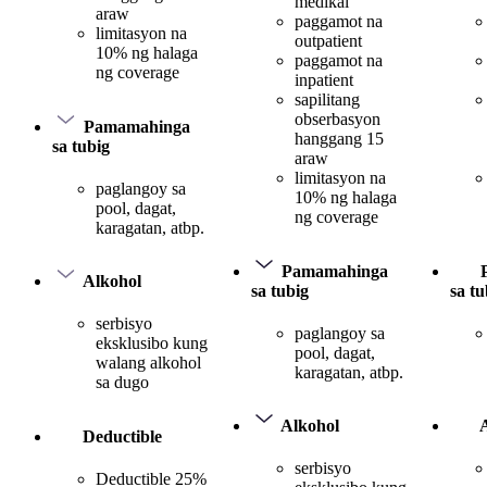
medikal
araw
paggamot na
limitasyon na
outpatient
10% ng halaga
paggamot na
ng coverage
inpatient
sapilitang
obserbasyon
Pamamahinga
hanggang 15
sa tubig
araw
limitasyon na
paglangoy sa
10% ng halaga
pool, dagat,
ng coverage
karagatan, atbp.
Pamamahinga
Alkohol
sa tubig
sa tu
serbisyo
paglangoy sa
eksklusibo kung
pool, dagat,
walang alkohol
karagatan, atbp.
sa dugo
Alkohol
Deductible
serbisyo
Deductible 25%