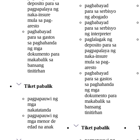
deposito para sa
pagbabayad
pagpapalaya ng
para sa serbisyo
naka-insure
ng abogado
mula sa pag-
pagbabayad
aresto
para sa serbisyo
pagbabayad
ng interpreter
para sa gastos
paglalagak ng
sa paghahanda
deposito para sa
ng mga
pagpapalaya ng
dokumento para
naka-insure
makabalik sa
mula sa pag-
bansang
aresto
tinitirhan
pagbabayad
para sa gastos
sa paghahanda
Tiket pabalik
ng mga
dokumento para
pagpapauwi ng
makabalik sa
mga
bansang
nakatatanda
tinitirhan
pagpapauwi ng
mga menor de
edad na anak
Tiket pabalik