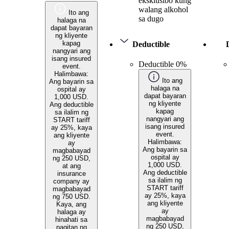
eksklusibo kung
walang alkohol
Ito ang
sa dugo
halaga na
dapat bayaran
ng kliyente
kapag
Deductible
nangyari ang
isang insured
Deductible 0%
event.
Halimbawa:
Ito ang
Ang bayarin sa
halaga na
ospital ay
dapat bayaran
1,000 USD.
ng kliyente
Ang deductible
kapag
sa ilalim ng
nangyari ang
START tariff
isang insured
ay 25%, kaya
event.
ang kliyente
Halimbawa:
ay
Ang bayarin sa
magbabayad
ospital ay
ng 250 USD,
1,000 USD.
at ang
Ang deductible
insurance
sa ilalim ng
company ay
START tariff
magbabayad
ay 25%, kaya
ng 750 USD.
ang kliyente
Kaya, ang
ay
halaga ay
magbabayad
hinahati sa
ng 250 USD,
pagitan ng