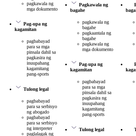
pagkawala ng
Pagkawala ng
mga dokumento
bagahe
baga
pagkawala ng
Pag-upa ng
bagahe
kagamitan
pagkaantala ng
bagahe
pagbabayad
pagkawala ng
para sa mga
mga dokumento
pinsala dahil sa
pagkasira ng
inuupahang
Pag-upa ng
kagamitang
kagamitan
kaga
pang-sports
pagbabayad
para sa mga
Tulong legal
pinsala dahil sa
pagkasira ng
pagbabayad
inuupahang
para sa serbisyo
kagamitang
ng abogado
pang-sports
pagbabayad
para sa serbisyo
ng interpreter
Tulong legal
paglalagak ng