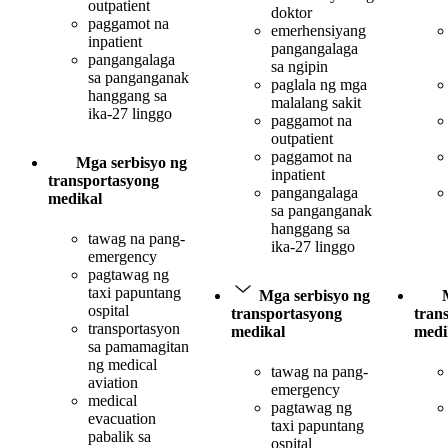
outpatient
doktor
paggamot na
emerhensiyang
inpatient
pangangalaga
pangangalaga
sa ngipin
sa panganganak
paglala ng mga
hanggang sa
malalang sakit
ika-27 linggo
paggamot na
outpatient
paggamot na
Mga serbisyo ng
inpatient
transportasyong
pangangalaga
medikal
sa panganganak
hanggang sa
tawag na pang-
ika-27 linggo
emergency
pagtawag ng
taxi papuntang
Mga serbisyo ng
ospital
transportasyong
tran
transportasyon
medikal
medi
sa pamamagitan
ng medical
tawag na pang-
aviation
emergency
medical
pagtawag ng
evacuation
taxi papuntang
pabalik sa
ospital