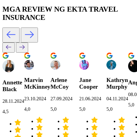
MGA REVIEW NG EKTA TRAVEL
INSURANCE
Marvin
Arlene
Jane
Kathryn
Annette
Ang
McKinney
McCoy
Cooper
Murphy
Black
08.0
23.10.2024
27.09.2024
21.06.2024
04.11.2024
28.11.2024
5,0
4,0
5,0
5,0
5,0
4,5