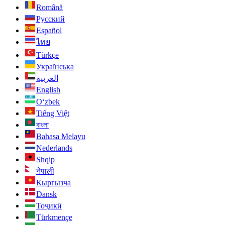
Română
Русский
Español
ไทย
Türkçe
Українська
العربية
English
O‘zbek
Tiếng Việt
বাংলা
Bahasa Melayu
Nederlands
Shqip
नेपाली
Кыргызча
Dansk
Тоҷикӣ
Türkmençe