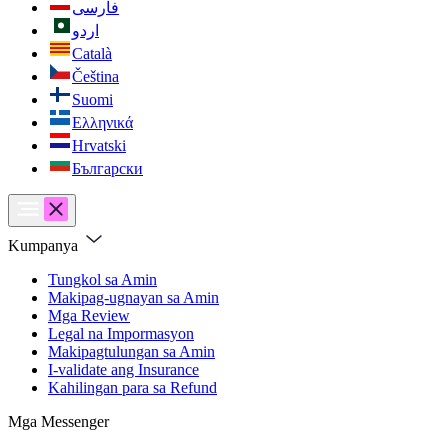
فارسی
اردو
Català
Čeština
Suomi
Ελληνικά
Hrvatski
Български
Kumpanya
Tungkol sa Amin
Makipag-ugnayan sa Amin
Mga Review
Legal na Impormasyon
Makipagtulungan sa Amin
I-validate ang Insurance
Kahilingan para sa Refund
Mga Messenger