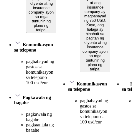
at ang
kliyente at ng
insurance
insurance
company ay
company ayon
magbabayad
sa mga
ng 750 USD.
tuntunin ng
Kaya, ang
plano ng
halaga ay
taripa.
hinahati sa
pagitan ng
kliyente at ng
Komunikasyon
insurance
sa telepono
company ayon
sa mga
tuntunin ng
pagbabayad ng
plano ng
gastos sa
taripa.
komunikasyon
sa telepono -
100 usd/eur
Komunikasyon
sa telepono
sa t
Pagkawala ng
pagbabayad ng
bagahe
gastos sa
komunikasyon
pagkawala ng
sa telepono -
bagahe
100 usd/eur
pagkaantala ng
bagahe