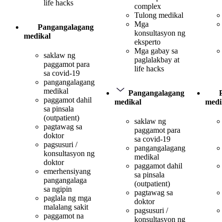
life hacks
complex
Tulong medikal
Mga
Pangangalagang
konsultasyon ng
medikal
eksperto
Mga gabay sa
saklaw ng
paglalakbay at
paggamot para
life hacks
sa covid-19
pangangalagang
medikal
Pangangalagang
paggamot dahil
medikal
medi
sa pinsala
(outpatient)
saklaw ng
pagtawag sa
paggamot para
doktor
sa covid-19
pagsusuri /
pangangalagang
konsultasyon ng
medikal
doktor
paggamot dahil
emerhensiyang
sa pinsala
pangangalaga
(outpatient)
sa ngipin
pagtawag sa
paglala ng mga
doktor
malalang sakit
pagsusuri /
paggamot na
konsultasyon ng