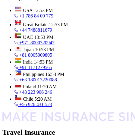
USA
12:53 PM
+1 786 84 00 779
Great Britain
12:53 PM
+44 7488811679
UAE
13:53 PM
+971 8000320947
Japan
10:53 PM
+81 8005009805
India
14:53 PM
+91 1171279565
Philippines
16:53 PM
+63 180013220088
Poland
11:20 AM
+48 223 906 246
Chile
5:20 AM
+56 926 431 523
Travel Insurance