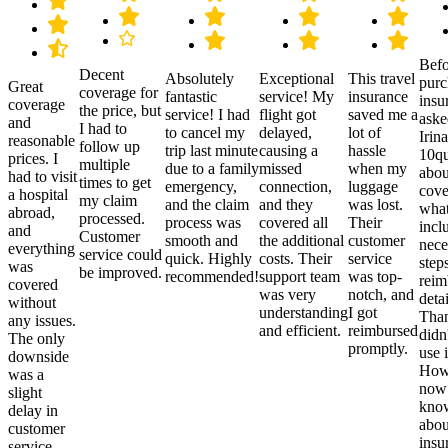
Befo
Decent
Absolutely
Exceptional
This travel
purc
Great
coverage for
fantastic
service! My
insurance
insu
coverage
the price, but
service! I had
flight got
saved me a
aske
and
I had to
to cancel my
delayed,
lot of
Irina
reasonable
follow up
trip last minute
causing a
hassle
10qu
prices. I
multiple
due to a family
missed
when my
abou
had to visit
times to get
emergency,
connection,
luggage
cove
a hospital
my claim
and the claim
and they
was lost.
what
abroad,
processed.
process was
covered all
Their
incl
and
Customer
smooth and
the additional
customer
nece
everything
service could
quick. Highly
costs. Their
service
step
was
be improved.
recommended!
support team
was top-
reim
covered
was very
notch, and
detai
without
understanding
I got
Than
any issues.
and efficient.
reimbursed
didn
The only
promptly.
use i
downside
Howe
was a
now
slight
kno
delay in
abou
customer
insu
service