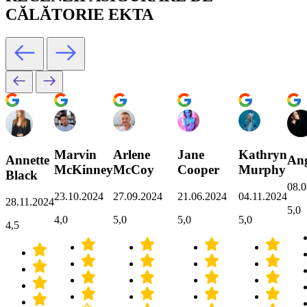
CĂLĂTORIE EKTA
Marvin
Arlene
Jane
Kathryn
Annette
Ang
McKinney
McCoy
Cooper
Murphy
Black
08.0
23.10.2024
27.09.2024
21.06.2024
04.11.2024
28.11.2024
5,0
4,0
5,0
5,0
5,0
4,5