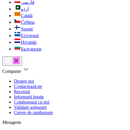
فارسی
اردو
Català
Čeština
Suomi
Ελληνικά
Hrvatski
Български
Companie
Despre noi
Contactează-ne
Recenzii
Informații legale
Colaborează cu noi
Validare asigurare
Cerere de rambursare
Mesagerie