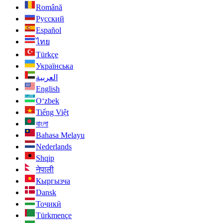
Română
Русский
Español
ไทย
Türkçe
Українська
العربية
English
O‘zbek
Tiếng Việt
বাংলা
Bahasa Melayu
Nederlands
Shqip
नेपाली
Кыргызча
Dansk
Тоҷикӣ
Türkmençe