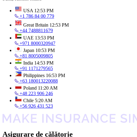
USA
12:53 PM
+1 786 84 00 779
Great Britain
12:53 PM
+44 7488811679
UAE
13:53 PM
+971 8000320947
Japan
10:53 PM
+81 8005009805
India
14:53 PM
+91 1171279565
Philippines
16:53 PM
+63 180013220088
Poland
11:20 AM
+48 223 906 246
Chile
5:20 AM
+56 926 431 523
Asigurare de călătorie