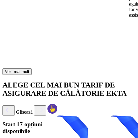
again
for 
assi
Vezi mai mult
ALEGE CEL MAI BUN TARIF DE
ASIGURARE DE CĂLĂTORIE EKTA
Glisează
Start
17 opțiuni
disponibile