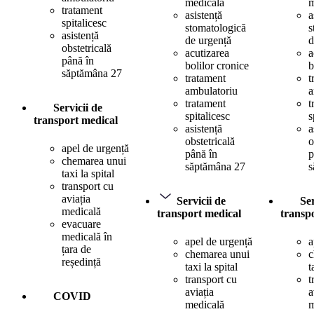
medicală
m
tratament
asistență
a
spitalicesc
stomatologică
s
asistență
de urgență
d
obstetricală
acutizarea
a
până în
bolilor cronice
b
săptămâna 27
tratament
t
ambulatoriu
a
tratament
t
Servicii de
spitalicesc
s
transport medical
asistență
a
obstetricală
o
apel de urgență
până în
p
chemarea unui
săptămâna 27
s
taxi la spital
transport cu
aviația
Servicii de
Ser
medicală
transport medical
transp
evacuare
medicală în
apel de urgență
a
țara de
chemarea unui
c
reședință
taxi la spital
t
transport cu
t
aviația
a
COVID
medicală
m