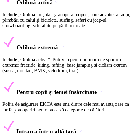
Odihnă activă
Include „Odihnă liniștită” și acoperă moped, parc acvatic, atracții,
plimbări cu calul și bicicleta, surfing, safari cu jeep-ul,
snowboarding, schi alpin pe pârtii marcate
Odihnă extremă
Include „Odihnă activă”. Potrivită pentru iubitorii de sporturi
extreme: freeride, kiting, rafting, base jumping și ciclism extrem
(șosea, montan, BMX, velodrom, trial)
Pentru copii și femei însărcinate
Polița de asigurare EKTA este una dintre cele mai avantajoase ca
tarife și acoperiri pentru această categorie de călători
Intrarea într-o altă țară