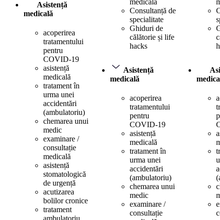
medicală
m
Asistență
Consultanță de
C
medicală
specialitate
s
Ghiduri de
G
acoperirea
călătorie și life
c
tratamentului
hacks
h
pentru
COVID-19
asistență
Asistență
Asi
medicală
medicală
medica
tratament în
urma unei
acoperirea
a
accidentări
tratamentului
t
(ambulatoriu)
pentru
p
chemarea unui
COVID-19
medic
asistență
a
examinare /
medicală
m
consultație
tratament în
t
medicală
urma unei
u
asistență
accidentări
a
stomatologică
(ambulatoriu)
(
de urgență
chemarea unui
c
acutizarea
medic
m
bolilor cronice
examinare /
e
tratament
consultație
c
ambulatoriu