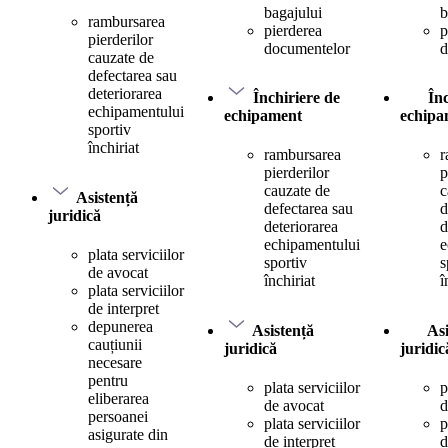
bagajului
b
rambursarea
pierderea
p
pierderilor
documentelor
d
cauzate de
defectarea sau
deteriorarea
Închiriere de
În
echipamentului
echipament
echipa
sportiv
închiriat
rambursarea
r
pierderilor
p
cauzate de
c
Asistență
defectarea sau
d
juridică
deteriorarea
d
echipamentului
e
plata serviciilor
sportiv
s
de avocat
închiriat
î
plata serviciilor
de interpret
depunerea
Asistență
Asi
cauțiunii
juridică
juridic
necesare
pentru
plata serviciilor
p
eliberarea
de avocat
d
persoanei
plata serviciilor
p
asigurate din
de interpret
d