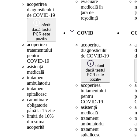
evacuare
e
acoperirea
medicală în
m
diagnosticului
țara de
ț
de COVID-19
reședință
r
oferit
dacă testul
COVID
C
PCR este
pozitiv
acoperirea
acoperirea
a
tratamentului
diagnosticului
d
pentru
de COVID-19
COVID-19
oferit
asistență
dacă testul
medicală
PCR este
tratament
pozitiv
ambulatoriu
acoperirea
a
tratament
tratamentului
t
spitalicesc
pentru
p
carantinare
COVID-19
obligatorie
asistență
a
până la 15 zile
medicală
m
limită de 10%
tratament
t
din suma
ambulatoriu
a
acoperită
tratament
t
spitalicesc
s