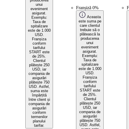
producerea
unui
Franșiză 0%
F
eveniment
asigurat.
Aceasta
Exemplu:
este suma pe
Taxa de
care clientul
spitalizare
trebuie să o
este de 1.000
plătească la
USD.
producerea
Franșiza
unui
conform
eveniment
tarifului
asigurat.
START este
Exemplu:
de 25%.
Taxa de
Clientul
spitalizare
plătește 250
este de 1.000
USD, iar
USD.
compania de
Franșiza
asigurări
conform
plătește 750
tarifului
USD. Astfel,
START este
suma este
de 25%.
împărțită
Clientul
între client și
plătește 250
compania de
USD, iar
asigurări
compania de
conform
asigurări
termenilor
plătește 750
planului
USD. Astfel,
tarifar.