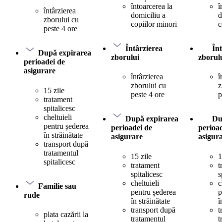
întoarcerea la
î
întârzierea
domiciliu a
d
zborului cu
copiilor minori
c
peste 4 ore
Întârzierea
În
După expirarea
zborului
zborul
perioadei de
asigurare
întârzierea
î
zborului cu
z
15 zile
peste 4 ore
p
tratament
spitalicesc
cheltuieli
După expirarea
Du
pentru șederea
perioadei de
perioa
în străinătate
asigurare
asigur
transport după
tratamentul
15 zile
1
spitalicesc
tratament
t
spitalicesc
s
cheltuieli
c
Familie sau
pentru șederea
p
rude
în străinătate
î
transport după
t
plata cazării la
tratamentul
t