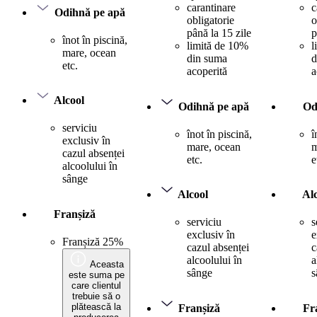
carantinare
c
Odihnă pe apă
obligatorie
o
până la 15 zile
p
înot în piscină,
limită de 10%
l
mare, ocean
din suma
d
etc.
acoperită
a
Alcool
Odihnă pe apă
Od
serviciu
înot în piscină,
î
exclusiv în
mare, ocean
m
cazul absenței
etc.
e
alcoolului în
sânge
Alcool
Al
Franșiză
serviciu
s
exclusiv în
e
Franșiză 25%
cazul absenței
c
alcoolului în
a
Aceasta
sânge
s
este suma pe
care clientul
trebuie să o
plătească la
Franșiză
Fr