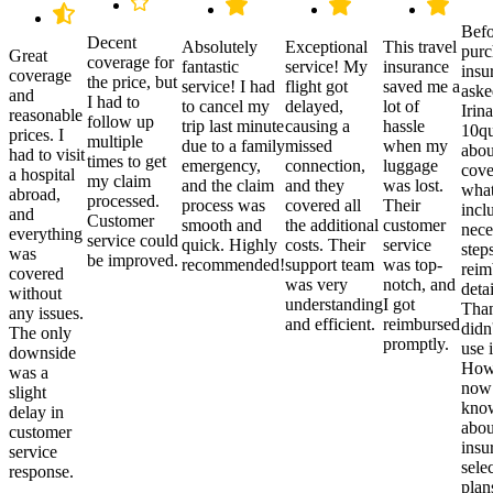
Befo
Decent
Absolutely
Exceptional
This travel
purc
Great
coverage for
fantastic
service! My
insurance
insu
coverage
the price, but
service! I had
flight got
saved me a
aske
and
I had to
to cancel my
delayed,
lot of
Irina
reasonable
follow up
trip last minute
causing a
hassle
10qu
prices. I
multiple
due to a family
missed
when my
abou
had to visit
times to get
emergency,
connection,
luggage
cove
a hospital
my claim
and the claim
and they
was lost.
what
abroad,
processed.
process was
covered all
Their
incl
and
Customer
smooth and
the additional
customer
nece
everything
service could
quick. Highly
costs. Their
service
step
was
be improved.
recommended!
support team
was top-
reim
covered
was very
notch, and
detai
without
understanding
I got
Than
any issues.
and efficient.
reimbursed
didn
The only
promptly.
use i
downside
Howe
was a
now
slight
kno
delay in
abou
customer
insu
service
sele
response.
plan