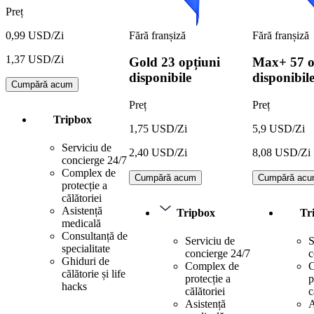
Preț
Fără franșiză
Fără franșiză
0,99 USD/Zi
1,37 USD/Zi
Gold
23 opțiuni
Max+
57 o
disponibile
disponibil
Cumpără acum
Preț
Preț
Tripbox
1,75 USD/Zi
5,9 USD/Zi
Serviciu de
2,40 USD/Zi
8,08 USD/Zi
concierge 24/7
Complex de
Cumpără acum
Cumpără ac
protecție a
călătoriei
Asistență
Tripbox
Tr
medicală
Consultanță de
Serviciu de
S
specialitate
concierge 24/7
c
Ghiduri de
Complex de
C
călătorie și life
protecție a
p
hacks
călătoriei
c
Asistență
A