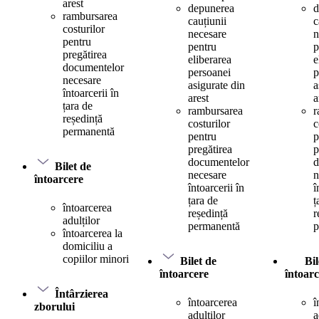
arest
depunerea
d
rambursarea
cauțiunii
c
costurilor
necesare
n
pentru
pentru
p
pregătirea
eliberarea
e
documentelor
persoanei
p
necesare
asigurate din
a
întoarcerii în
arest
a
țara de
rambursarea
r
reședință
costurilor
c
permanentă
pentru
p
pregătirea
p
documentelor
d
Bilet de
necesare
n
întoarcere
întoarcerii în
î
țara de
ț
întoarcerea
reședință
r
adulților
permanentă
p
întoarcerea la
domiciliu a
copiilor minori
Bilet de
Bil
întoarcere
întoar
Întârzierea
întoarcerea
î
zborului
adulților
a