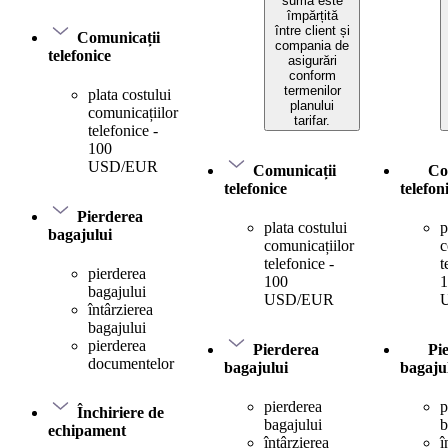
suma este
împărțită
între client și
Comunicații
compania de
telefonice
asigurări
conform
termenilor
plata costului
planului
comunicațiilor
tarifar.
telefonice -
100
USD/EUR
Comunicații
Co
telefonice
telefon
Pierderea
plata costului
p
bagajului
comunicațiilor
c
telefonice -
t
pierderea
100
1
bagajului
USD/EUR
întârzierea
bagajului
pierderea
Pierderea
Pi
documentelor
bagajului
bagaju
pierderea
p
Închiriere de
bagajului
b
echipament
întârzierea
î