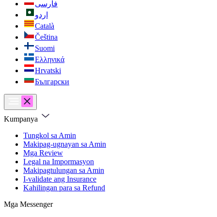
فارسی
اردو
Català
Čeština
Suomi
Ελληνικά
Hrvatski
Български
Kumpanya
Tungkol sa Amin
Makipag-ugnayan sa Amin
Mga Review
Legal na Impormasyon
Makipagtulungan sa Amin
I-validate ang Insurance
Kahilingan para sa Refund
Mga Messenger