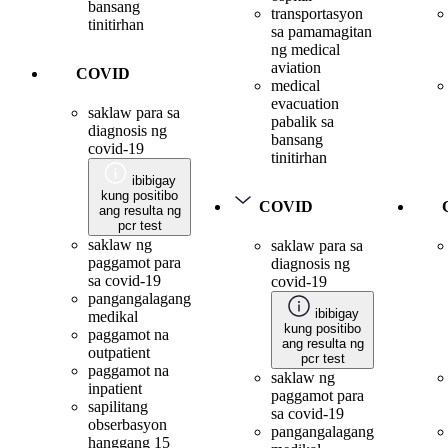
bansang
transportasyon
tinitirhan
sa pamamagitan
ng medical
aviation
COVID
medical
evacuation
saklaw para sa
pabalik sa
diagnosis ng
bansang
covid-19
tinitirhan
ibibigay
kung positibo
COVID
ang resulta ng
pcr test
saklaw ng
saklaw para sa
paggamot para
diagnosis ng
sa covid-19
covid-19
pangangalagang
ibibigay
medikal
kung positibo
paggamot na
ang resulta ng
outpatient
pcr test
paggamot na
saklaw ng
inpatient
paggamot para
sapilitang
sa covid-19
obserbasyon
pangangalagang
hanggang 15