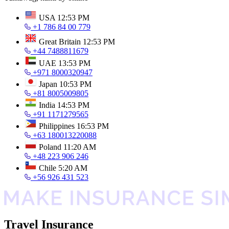
USA
12:53 PM
+1 786 84 00 779
Great Britain
12:53 PM
+44 7488811679
UAE
13:53 PM
+971 8000320947
Japan
10:53 PM
+81 8005009805
India
14:53 PM
+91 1171279565
Philippines
16:53 PM
+63 180013220088
Poland
11:20 AM
+48 223 906 246
Chile
5:20 AM
+56 926 431 523
Travel Insurance