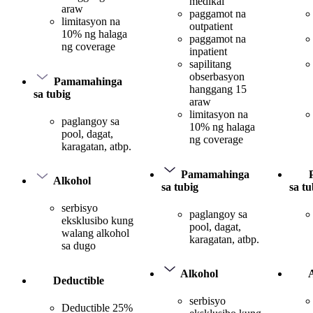
medikal
araw
paggamot na
limitasyon na
outpatient
10% ng halaga
paggamot na
ng coverage
inpatient
sapilitang
obserbasyon
Pamamahinga
hanggang 15
sa tubig
araw
limitasyon na
paglangoy sa
10% ng halaga
pool, dagat,
ng coverage
karagatan, atbp.
Pamamahinga
Alkohol
sa tubig
sa tu
serbisyo
paglangoy sa
eksklusibo kung
pool, dagat,
walang alkohol
karagatan, atbp.
sa dugo
Alkohol
Deductible
serbisyo
Deductible 25%