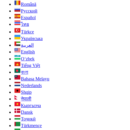
Română
Русский
Español
ไทย
Türkçe
Українська
العربية
English
O‘zbek
Tiếng Việt
বাংলা
Bahasa Melayu
Nederlands
Shqip
नेपाली
Кыргызча
Dansk
Тоҷикӣ
Türkmençe