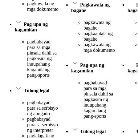
pagkawala ng
Pagkawala ng
mga dokumento
bagahe
baga
pagkawala ng
Pag-upa ng
bagahe
kagamitan
pagkaantala ng
bagahe
pagbabayad
pagkawala ng
para sa mga
mga dokumento
pinsala dahil sa
pagkasira ng
inuupahang
Pag-upa ng
kagamitang
kagamitan
kaga
pang-sports
pagbabayad
para sa mga
Tulong legal
pinsala dahil sa
pagkasira ng
pagbabayad
inuupahang
para sa serbisyo
kagamitang
ng abogado
pang-sports
pagbabayad
para sa serbisyo
ng interpreter
Tulong legal
paglalagak ng