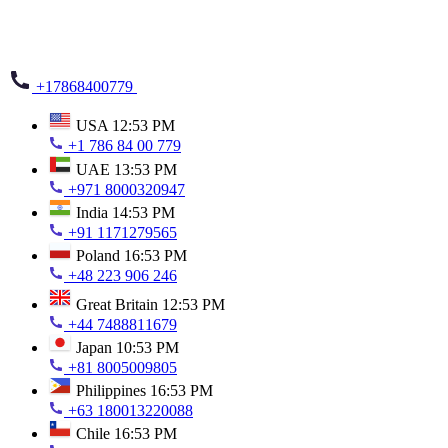
+17868400779
USA
12:53 PM
+1 786 84 00 779
UAE
13:53 PM
+971 8000320947
India
14:53 PM
+91 1171279565
Poland
16:53 PM
+48 223 906 246
Great Britain
12:53 PM
+44 7488811679
Japan
10:53 PM
+81 8005009805
Philippines
16:53 PM
+63 180013220088
Chile
16:53 PM