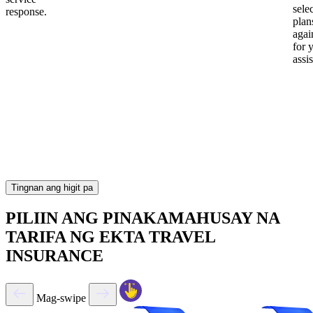
sele
response.
plan
again
for 
assi
Tingnan ang higit pa
PILIIN ANG PINAKAMAHUSAY NA
TARIFA NG EKTA TRAVEL
INSURANCE
Mag-swipe