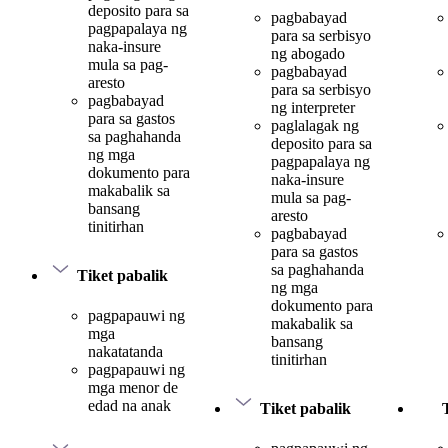
deposito para sa
pagbabayad
pagpapalaya ng
para sa serbisyo
naka-insure
ng abogado
mula sa pag-
pagbabayad
aresto
para sa serbisyo
pagbabayad
ng interpreter
para sa gastos
paglalagak ng
sa paghahanda
deposito para sa
ng mga
pagpapalaya ng
dokumento para
naka-insure
makabalik sa
mula sa pag-
bansang
aresto
tinitirhan
pagbabayad
para sa gastos
sa paghahanda
Tiket pabalik
ng mga
dokumento para
pagpapauwi ng
makabalik sa
mga
bansang
nakatatanda
tinitirhan
pagpapauwi ng
mga menor de
edad na anak
Tiket pabalik