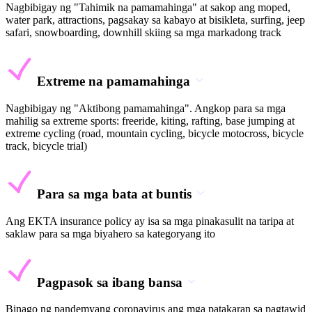
Nagbibigay ng "Tahimik na pamamahinga" at sakop ang moped,
water park, attractions, pagsakay sa kabayo at bisikleta, surfing, jeep
safari, snowboarding, downhill skiing sa mga markadong track
Extreme na pamamahinga
Nagbibigay ng "Aktibong pamamahinga". Angkop para sa mga
mahilig sa extreme sports: freeride, kiting, rafting, base jumping at
extreme cycling (road, mountain cycling, bicycle motocross, bicycle
track, bicycle trial)
Para sa mga bata at buntis
Ang EKTA insurance policy ay isa sa mga pinakasulit na taripa at
saklaw para sa mga biyahero sa kategoryang ito
Pagpasok sa ibang bansa
Binago ng pandemyang coronavirus ang mga patakaran sa pagtawid