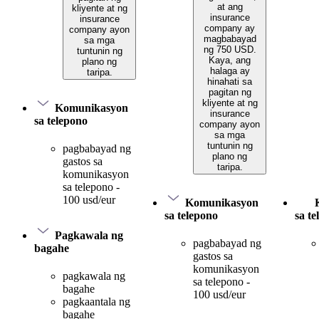
at ang
kliyente at ng
insurance
insurance
company ay
company ayon
magbabayad
sa mga
ng 750 USD.
tuntunin ng
Kaya, ang
plano ng
halaga ay
taripa.
hinahati sa
pagitan ng
kliyente at ng
Komunikasyon
insurance
sa telepono
company ayon
sa mga
tuntunin ng
pagbabayad ng
plano ng
gastos sa
taripa.
komunikasyon
sa telepono -
100 usd/eur
Komunikasyon
sa telepono
sa t
Pagkawala ng
pagbabayad ng
bagahe
gastos sa
komunikasyon
pagkawala ng
sa telepono -
bagahe
100 usd/eur
pagkaantala ng
bagahe