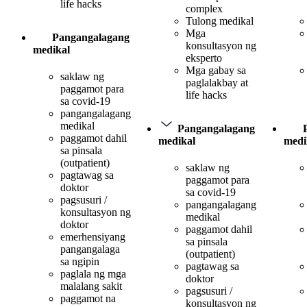
life hacks
complex
Tulong medikal
Mga
Pangangalagang
konsultasyon ng
medikal
eksperto
Mga gabay sa
saklaw ng
paglalakbay at
paggamot para
life hacks
sa covid-19
pangangalagang
medikal
Pangangalagang
paggamot dahil
medikal
medi
sa pinsala
(outpatient)
saklaw ng
pagtawag sa
paggamot para
doktor
sa covid-19
pagsusuri /
pangangalagang
konsultasyon ng
medikal
doktor
paggamot dahil
emerhensiyang
sa pinsala
pangangalaga
(outpatient)
sa ngipin
pagtawag sa
paglala ng mga
doktor
malalang sakit
pagsusuri /
paggamot na
konsultasyon ng