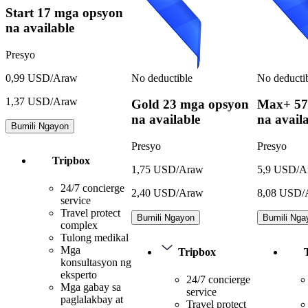
Start
17 mga opsyon
na available
Presyo
No deductible
No deducti
0,99 USD/Araw
1,37 USD/Araw
Gold
23 mga opsyon
Max+
57
na available
na avail
Bumili Ngayon
Presyo
Presyo
Tripbox
1,75 USD/Araw
5,9 USD/A
24/7 concierge
2,40 USD/Araw
8,08 USD/
service
Travel protect
Bumili Ngayon
Bumili Nga
complex
Tulong medikal
Mga
Tripbox
konsultasyon ng
eksperto
24/7 concierge
Mga gabay sa
service
paglalakbay at
Travel protect