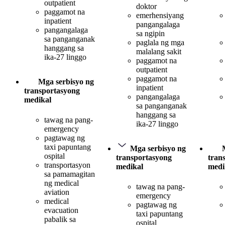
outpatient
doktor
paggamot na
emerhensiyang
inpatient
pangangalaga
pangangalaga
sa ngipin
sa panganganak
paglala ng mga
hanggang sa
malalang sakit
ika-27 linggo
paggamot na
outpatient
paggamot na
Mga serbisyo ng
inpatient
transportasyong
pangangalaga
medikal
sa panganganak
hanggang sa
tawag na pang-
ika-27 linggo
emergency
pagtawag ng
taxi papuntang
Mga serbisyo ng
ospital
transportasyong
tran
transportasyon
medikal
medi
sa pamamagitan
ng medical
tawag na pang-
aviation
emergency
medical
pagtawag ng
evacuation
taxi papuntang
pabalik sa
ospital