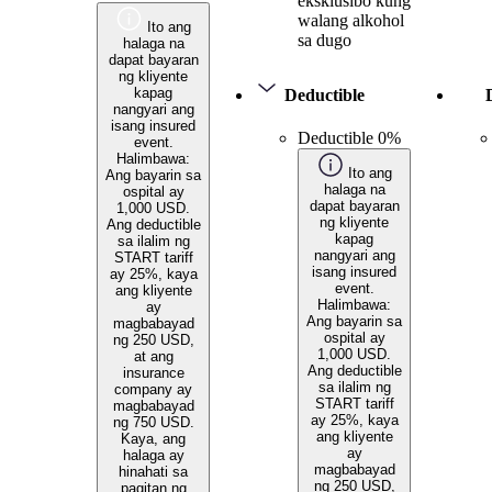
eksklusibo kung
walang alkohol
Ito ang
sa dugo
halaga na
dapat bayaran
ng kliyente
kapag
Deductible
nangyari ang
isang insured
Deductible 0%
event.
Halimbawa:
Ito ang
Ang bayarin sa
halaga na
ospital ay
dapat bayaran
1,000 USD.
ng kliyente
Ang deductible
kapag
sa ilalim ng
nangyari ang
START tariff
isang insured
ay 25%, kaya
event.
ang kliyente
Halimbawa:
ay
Ang bayarin sa
magbabayad
ospital ay
ng 250 USD,
1,000 USD.
at ang
Ang deductible
insurance
sa ilalim ng
company ay
START tariff
magbabayad
ay 25%, kaya
ng 750 USD.
ang kliyente
Kaya, ang
ay
halaga ay
magbabayad
hinahati sa
ng 250 USD,
pagitan ng