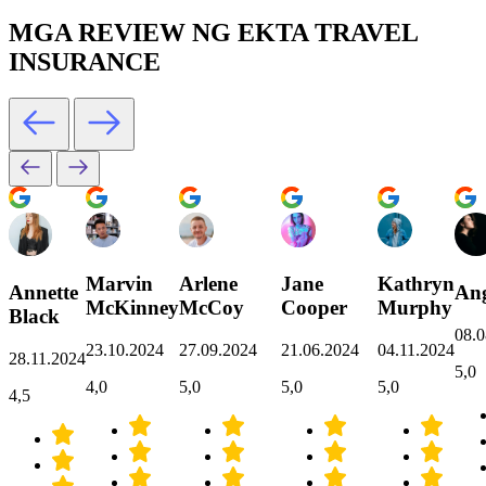
MGA REVIEW NG EKTA TRAVEL
INSURANCE
Marvin
Arlene
Jane
Kathryn
Annette
Ang
McKinney
McCoy
Cooper
Murphy
Black
08.0
23.10.2024
27.09.2024
21.06.2024
04.11.2024
28.11.2024
5,0
4,0
5,0
5,0
5,0
4,5