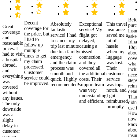
Befo
Decent
Absolutely
Exceptional
This travel
purc
Great
coverage for
fantastic
service! My
insurance
insu
coverage
the price, but
service! I had
flight got
saved me a
aske
and
I had to
to cancel my
delayed,
lot of
Irina
reasonable
follow up
trip last minute
causing a
hassle
10qu
prices. I
multiple
due to a family
missed
when my
abou
had to visit
times to get
emergency,
connection,
luggage
cove
a hospital
my claim
and the claim
and they
was lost.
what
abroad,
processed.
process was
covered all
Their
incl
and
Customer
smooth and
the additional
customer
nece
everything
service could
quick. Highly
costs. Their
service
step
was
be improved.
recommended!
support team
was top-
reim
covered
was very
notch, and
detai
without
understanding
I got
Than
any issues.
and efficient.
reimbursed
didn
The only
promptly.
use i
downside
Howe
was a
now
slight
kno
delay in
abou
customer
insu
service