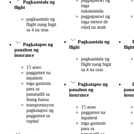
pagpapauwi ng
Pagkaantala ng
mga
flight
nakatatanda
pagpapauwi ng
pagkaantala ng
mga menor de
flight nang higit
edad na anak
sa 4 na oras
Pagkaantala ng
Pagkatapos ng
flight
fligh
panahon ng
insurance
pagkaantala ng
flight nang higit
15 araw
sa 4 na oras
paggamot na
inpatient
mga gastusin
Pagkatapos ng
para sa
panahon ng
pana
pananatili sa
insurance
insu
ibang bansa
transportasyon
15 araw
pagkatapos ng
paggamot na
paggamot sa
inpatient
ospital
mga gastusin
para sa
pananatili sa