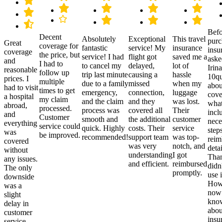
Befo
Decent
Absolutely
Exceptional
This travel
purc
Great
coverage for
fantastic
service! My
insurance
insu
coverage
the price, but
service! I had
flight got
saved me a
aske
and
I had to
to cancel my
delayed,
lot of
Irina
reasonable
follow up
trip last minute
causing a
hassle
10qu
prices. I
multiple
due to a family
missed
when my
abou
had to visit
times to get
emergency,
connection,
luggage
cove
a hospital
my claim
and the claim
and they
was lost.
what
abroad,
processed.
process was
covered all
Their
incl
and
Customer
smooth and
the additional
customer
nece
everything
service could
quick. Highly
costs. Their
service
step
was
be improved.
recommended!
support team
was top-
reim
covered
was very
notch, and
detai
without
understanding
I got
Than
any issues.
and efficient.
reimbursed
didn
The only
promptly.
use i
downside
Howe
was a
now
slight
kno
delay in
abou
customer
insu
service