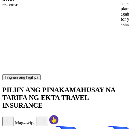
sele
response.
plan
again
for 
assi
Tingnan ang higit pa
PILIIN ANG PINAKAMAHUSAY NA
TARIFA NG EKTA TRAVEL
INSURANCE
Mag-swipe