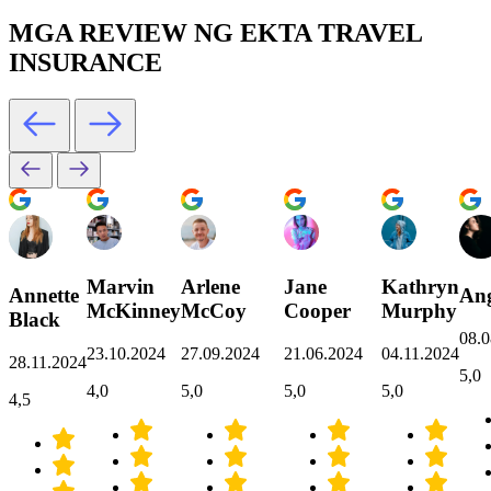
MGA REVIEW NG EKTA TRAVEL
INSURANCE
Marvin
Arlene
Jane
Kathryn
Annette
Ang
McKinney
McCoy
Cooper
Murphy
Black
08.0
23.10.2024
27.09.2024
21.06.2024
04.11.2024
28.11.2024
5,0
4,0
5,0
5,0
5,0
4,5