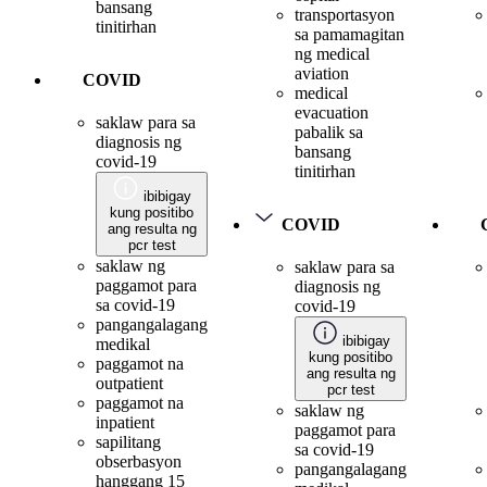
bansang
transportasyon
tinitirhan
sa pamamagitan
ng medical
aviation
COVID
medical
evacuation
saklaw para sa
pabalik sa
diagnosis ng
bansang
covid-19
tinitirhan
ibibigay
kung positibo
COVID
ang resulta ng
pcr test
saklaw ng
saklaw para sa
paggamot para
diagnosis ng
sa covid-19
covid-19
pangangalagang
ibibigay
medikal
kung positibo
paggamot na
ang resulta ng
outpatient
pcr test
paggamot na
saklaw ng
inpatient
paggamot para
sapilitang
sa covid-19
obserbasyon
pangangalagang
hanggang 15