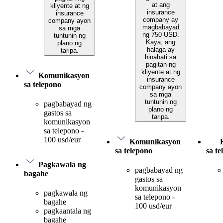
at ang
kliyente at ng
insurance
insurance
company ay
company ayon
magbabayad
sa mga
ng 750 USD.
tuntunin ng
Kaya, ang
plano ng
halaga ay
taripa.
hinahati sa
pagitan ng
kliyente at ng
Komunikasyon
insurance
sa telepono
company ayon
sa mga
tuntunin ng
pagbabayad ng
plano ng
gastos sa
taripa.
komunikasyon
sa telepono -
100 usd/eur
Komunikasyon
sa telepono
sa t
Pagkawala ng
pagbabayad ng
bagahe
gastos sa
komunikasyon
pagkawala ng
sa telepono -
bagahe
100 usd/eur
pagkaantala ng
bagahe