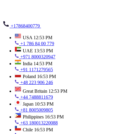
+17868400779
USA
12:53 PM
+1 786 84 00 779
UAE
13:53 PM
+971 8000320947
India
14:53 PM
+91 1171279565
Poland
16:53 PM
+48 223 906 246
Great Britain
12:53 PM
+44 7488811679
Japan
10:53 PM
+81 8005009805
Philippines
16:53 PM
+63 180013220088
Chile
16:53 PM