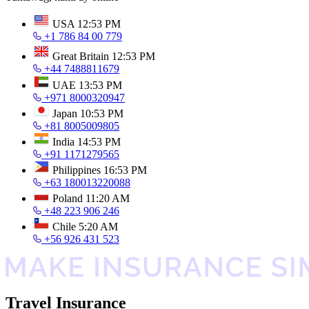
USA
12:53 PM
+1 786 84 00 779
Great Britain
12:53 PM
+44 7488811679
UAE
13:53 PM
+971 8000320947
Japan
10:53 PM
+81 8005009805
India
14:53 PM
+91 1171279565
Philippines
16:53 PM
+63 180013220088
Poland
11:20 AM
+48 223 906 246
Chile
5:20 AM
+56 926 431 523
Travel Insurance