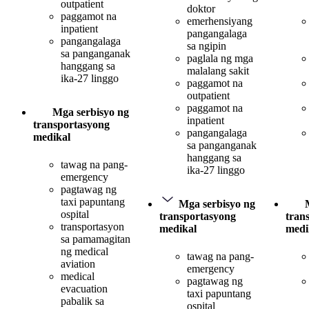
outpatient
doktor
paggamot na
emerhensiyang
inpatient
pangangalaga
pangangalaga
sa ngipin
sa panganganak
paglala ng mga
hanggang sa
malalang sakit
ika-27 linggo
paggamot na
outpatient
paggamot na
Mga serbisyo ng
inpatient
transportasyong
pangangalaga
medikal
sa panganganak
hanggang sa
tawag na pang-
ika-27 linggo
emergency
pagtawag ng
taxi papuntang
Mga serbisyo ng
ospital
transportasyong
tran
transportasyon
medikal
medi
sa pamamagitan
ng medical
tawag na pang-
aviation
emergency
medical
pagtawag ng
evacuation
taxi papuntang
pabalik sa
ospital