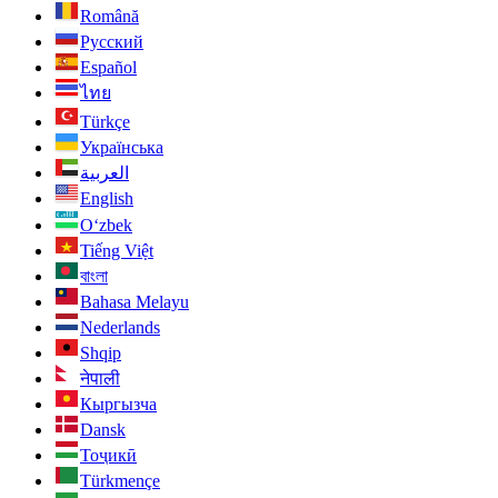
Română
Русский
Español
ไทย
Türkçe
Українська
العربية
English
O‘zbek
Tiếng Việt
বাংলা
Bahasa Melayu
Nederlands
Shqip
नेपाली
Кыргызча
Dansk
Тоҷикӣ
Türkmençe