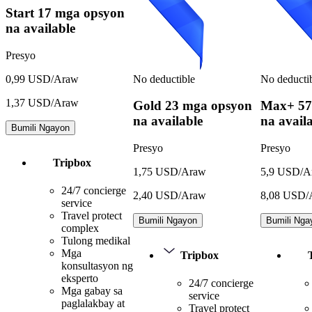
Start
17 mga opsyon
na available
Presyo
No deductible
No deducti
0,99 USD/Araw
1,37 USD/Araw
Gold
23 mga opsyon
Max+
57
na available
na avail
Bumili Ngayon
Presyo
Presyo
Tripbox
1,75 USD/Araw
5,9 USD/A
24/7 concierge
2,40 USD/Araw
8,08 USD/
service
Travel protect
Bumili Ngayon
Bumili Nga
complex
Tulong medikal
Mga
Tripbox
konsultasyon ng
eksperto
24/7 concierge
Mga gabay sa
service
paglalakbay at
Travel protect