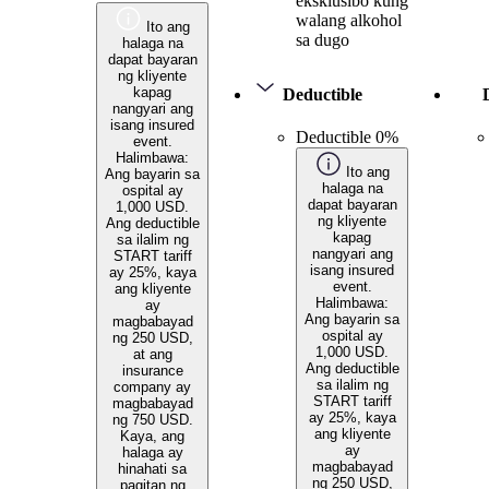
eksklusibo kung
walang alkohol
Ito ang
sa dugo
halaga na
dapat bayaran
ng kliyente
kapag
Deductible
nangyari ang
isang insured
Deductible 0%
event.
Halimbawa:
Ito ang
Ang bayarin sa
halaga na
ospital ay
dapat bayaran
1,000 USD.
ng kliyente
Ang deductible
kapag
sa ilalim ng
nangyari ang
START tariff
isang insured
ay 25%, kaya
event.
ang kliyente
Halimbawa:
ay
Ang bayarin sa
magbabayad
ospital ay
ng 250 USD,
1,000 USD.
at ang
Ang deductible
insurance
sa ilalim ng
company ay
START tariff
magbabayad
ay 25%, kaya
ng 750 USD.
ang kliyente
Kaya, ang
ay
halaga ay
magbabayad
hinahati sa
ng 250 USD,
pagitan ng