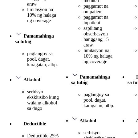
medikal
araw
paggamot na
limitasyon na
outpatient
10% ng halaga
paggamot na
ng coverage
inpatient
sapilitang
obserbasyon
Pamamahinga
hanggang 15
sa tubig
araw
limitasyon na
paglangoy sa
10% ng halaga
pool, dagat,
ng coverage
karagatan, atbp.
Pamamahinga
Alkohol
sa tubig
sa tu
serbisyo
paglangoy sa
eksklusibo kung
pool, dagat,
walang alkohol
karagatan, atbp.
sa dugo
Alkohol
Deductible
serbisyo
Deductible 25%