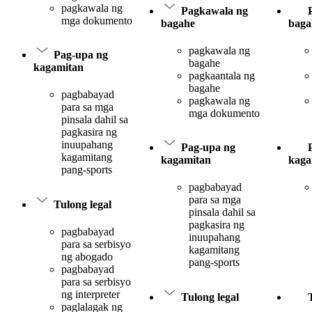
pagkawala ng
Pagkawala ng
mga dokumento
bagahe
baga
pagkawala ng
Pag-upa ng
bagahe
kagamitan
pagkaantala ng
bagahe
pagbabayad
pagkawala ng
para sa mga
mga dokumento
pinsala dahil sa
pagkasira ng
inuupahang
Pag-upa ng
kagamitang
kagamitan
kaga
pang-sports
pagbabayad
para sa mga
Tulong legal
pinsala dahil sa
pagkasira ng
pagbabayad
inuupahang
para sa serbisyo
kagamitang
ng abogado
pang-sports
pagbabayad
para sa serbisyo
ng interpreter
Tulong legal
paglalagak ng