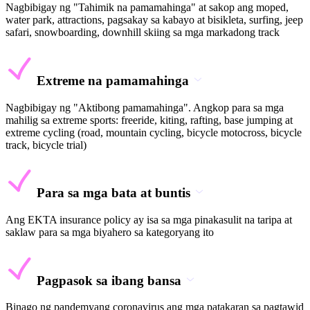
Nagbibigay ng "Tahimik na pamamahinga" at sakop ang moped,
water park, attractions, pagsakay sa kabayo at bisikleta, surfing, jeep
safari, snowboarding, downhill skiing sa mga markadong track
Extreme na pamamahinga
Nagbibigay ng "Aktibong pamamahinga". Angkop para sa mga
mahilig sa extreme sports: freeride, kiting, rafting, base jumping at
extreme cycling (road, mountain cycling, bicycle motocross, bicycle
track, bicycle trial)
Para sa mga bata at buntis
Ang EKTA insurance policy ay isa sa mga pinakasulit na taripa at
saklaw para sa mga biyahero sa kategoryang ito
Pagpasok sa ibang bansa
Binago ng pandemyang coronavirus ang mga patakaran sa pagtawid