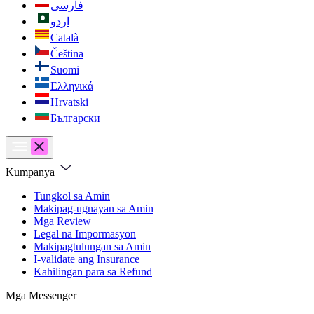
فارسی
اردو
Català
Čeština
Suomi
Ελληνικά
Hrvatski
Български
Kumpanya
Tungkol sa Amin
Makipag-ugnayan sa Amin
Mga Review
Legal na Impormasyon
Makipagtulungan sa Amin
I-validate ang Insurance
Kahilingan para sa Refund
Mga Messenger