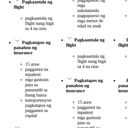
pagpapauwi ng
Pagkaantala ng
mga
flight
nakatatanda
pagpapauwi ng
pagkaantala ng
mga menor de
flight nang higit
edad na anak
sa 4 na oras
Pagkaantala ng
Pagkatapos ng
flight
fligh
panahon ng
insurance
pagkaantala ng
flight nang higit
15 araw
sa 4 na oras
paggamot na
inpatient
mga gastusin
Pagkatapos ng
para sa
panahon ng
pana
pananatili sa
insurance
insu
ibang bansa
transportasyon
15 araw
pagkatapos ng
paggamot na
paggamot sa
inpatient
ospital
mga gastusin
para sa
pananatili sa