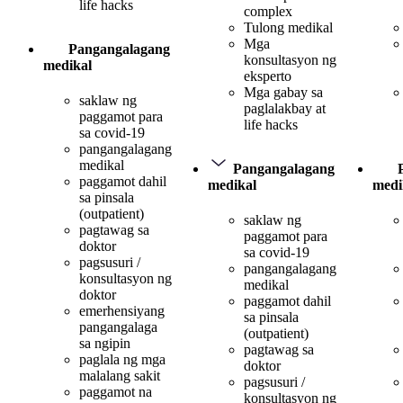
life hacks
complex
Tulong medikal
Mga
Pangangalagang
konsultasyon ng
medikal
eksperto
Mga gabay sa
saklaw ng
paglalakbay at
paggamot para
life hacks
sa covid-19
pangangalagang
medikal
Pangangalagang
paggamot dahil
medikal
medi
sa pinsala
(outpatient)
saklaw ng
pagtawag sa
paggamot para
doktor
sa covid-19
pagsusuri /
pangangalagang
konsultasyon ng
medikal
doktor
paggamot dahil
emerhensiyang
sa pinsala
pangangalaga
(outpatient)
sa ngipin
pagtawag sa
paglala ng mga
doktor
malalang sakit
pagsusuri /
paggamot na
konsultasyon ng