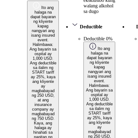
eksklusibo kung
walang alkohol
Ito ang
sa dugo
halaga na
dapat bayaran
ng kliyente
kapag
Deductible
nangyari ang
isang insured
Deductible 0%
event.
Halimbawa:
Ito ang
Ang bayarin sa
halaga na
ospital ay
dapat bayaran
1,000 USD.
ng kliyente
Ang deductible
kapag
sa ilalim ng
nangyari ang
START tariff
isang insured
ay 25%, kaya
event.
ang kliyente
Halimbawa:
ay
Ang bayarin sa
magbabayad
ospital ay
ng 250 USD,
1,000 USD.
at ang
Ang deductible
insurance
sa ilalim ng
company ay
START tariff
magbabayad
ay 25%, kaya
ng 750 USD.
ang kliyente
Kaya, ang
ay
halaga ay
magbabayad
hinahati sa
ng 250 USD,
pagitan ng