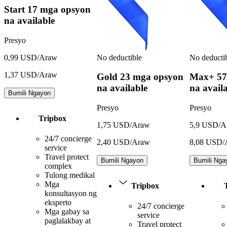
Start
17 mga opsyon
na available
Presyo
No deductible
No deducti
0,99 USD/Araw
1,37 USD/Araw
Gold
23 mga opsyon
Max+
57
na available
na avail
Bumili Ngayon
Presyo
Presyo
Tripbox
1,75 USD/Araw
5,9 USD/A
24/7 concierge
2,40 USD/Araw
8,08 USD/
service
Travel protect
Bumili Ngayon
Bumili Nga
complex
Tulong medikal
Mga
Tripbox
konsultasyon ng
eksperto
24/7 concierge
Mga gabay sa
service
paglalakbay at
Travel protect