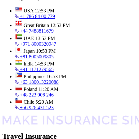
USA
12:53 PM
+1 786 84 00 779
Great Britain
12:53 PM
+44 7488811679
UAE
13:53 PM
+971 8000320947
Japan
10:53 PM
+81 8005009805
India
14:53 PM
+91 1171279565
Philippines
16:53 PM
+63 180013220088
Poland
11:20 AM
+48 223 906 246
Chile
5:20 AM
+56 926 431 523
Travel Insurance