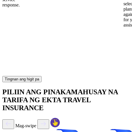
sele
response.
plan
again
for 
assi
Tingnan ang higit pa
PILIIN ANG PINAKAMAHUSAY NA
TARIFA NG EKTA TRAVEL
INSURANCE
Mag-swipe