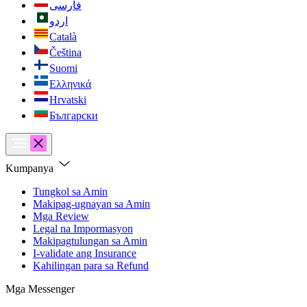
فارسی
اردو
Català
Čeština
Suomi
Ελληνικά
Hrvatski
Български
Kumpanya
Tungkol sa Amin
Makipag-ugnayan sa Amin
Mga Review
Legal na Impormasyon
Makipagtulungan sa Amin
I-validate ang Insurance
Kahilingan para sa Refund
Mga Messenger