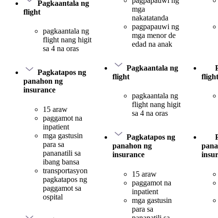
pagpapauwi ng
Pagkaantala ng
mga
flight
nakatatanda
pagpapauwi ng
pagkaantala ng
mga menor de
flight nang higit
edad na anak
sa 4 na oras
Pagkaantala ng
Pagkatapos ng
flight
fligh
panahon ng
insurance
pagkaantala ng
flight nang higit
15 araw
sa 4 na oras
paggamot na
inpatient
mga gastusin
Pagkatapos ng
para sa
panahon ng
pana
pananatili sa
insurance
insu
ibang bansa
transportasyon
15 araw
pagkatapos ng
paggamot na
paggamot sa
inpatient
ospital
mga gastusin
para sa
pananatili sa