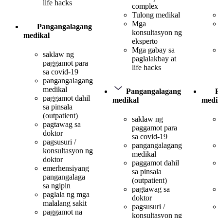
life hacks
complex
Tulong medikal
Mga
Pangangalagang
konsultasyon ng
medikal
eksperto
Mga gabay sa
saklaw ng
paglalakbay at
paggamot para
life hacks
sa covid-19
pangangalagang
medikal
Pangangalagang
paggamot dahil
medikal
medi
sa pinsala
(outpatient)
saklaw ng
pagtawag sa
paggamot para
doktor
sa covid-19
pagsusuri /
pangangalagang
konsultasyon ng
medikal
doktor
paggamot dahil
emerhensiyang
sa pinsala
pangangalaga
(outpatient)
sa ngipin
pagtawag sa
paglala ng mga
doktor
malalang sakit
pagsusuri /
paggamot na
konsultasyon ng