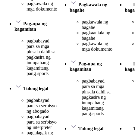
pagkawala ng
Pagkawala ng
mga dokumento
bagahe
baga
pagkawala ng
Pag-upa ng
bagahe
kagamitan
pagkaantala ng
bagahe
pagbabayad
pagkawala ng
para sa mga
mga dokumento
pinsala dahil sa
pagkasira ng
inuupahang
Pag-upa ng
kagamitang
kagamitan
kaga
pang-sports
pagbabayad
para sa mga
Tulong legal
pinsala dahil sa
pagkasira ng
pagbabayad
inuupahang
para sa serbisyo
kagamitang
ng abogado
pang-sports
pagbabayad
para sa serbisyo
ng interpreter
Tulong legal
paglalagak ng