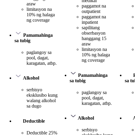
medikal
araw
paggamot na
limitasyon na
outpatient
10% ng halaga
paggamot na
ng coverage
inpatient
sapilitang
obserbasyon
Pamamahinga
hanggang 15
sa tubig
araw
limitasyon na
paglangoy sa
10% ng halaga
pool, dagat,
ng coverage
karagatan, atbp.
Pamamahinga
Alkohol
sa tubig
sa tu
serbisyo
paglangoy sa
eksklusibo kung
pool, dagat,
walang alkohol
karagatan, atbp.
sa dugo
Alkohol
Deductible
serbisyo
Deductible 25%