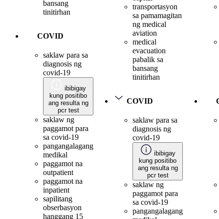
bansang
transportasyon
tinitirhan
sa pamamagitan
ng medical
aviation
COVID
medical
evacuation
saklaw para sa
pabalik sa
diagnosis ng
bansang
covid-19
tinitirhan
ibibigay
kung positibo
COVID
ang resulta ng
pcr test
saklaw ng
saklaw para sa
paggamot para
diagnosis ng
sa covid-19
covid-19
pangangalagang
ibibigay
medikal
kung positibo
paggamot na
ang resulta ng
outpatient
pcr test
paggamot na
saklaw ng
inpatient
paggamot para
sapilitang
sa covid-19
obserbasyon
pangangalagang
hanggang 15