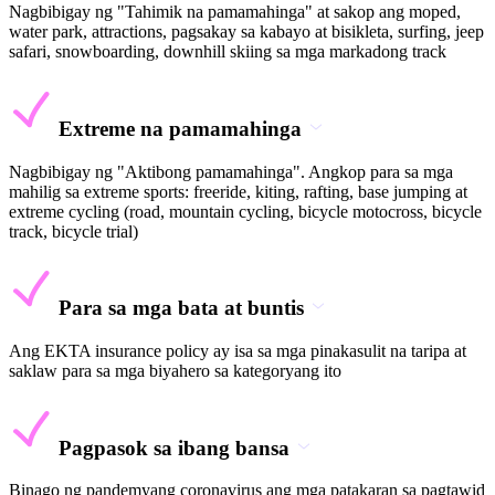
Nagbibigay ng "Tahimik na pamamahinga" at sakop ang moped,
water park, attractions, pagsakay sa kabayo at bisikleta, surfing, jeep
safari, snowboarding, downhill skiing sa mga markadong track
Extreme na pamamahinga
Nagbibigay ng "Aktibong pamamahinga". Angkop para sa mga
mahilig sa extreme sports: freeride, kiting, rafting, base jumping at
extreme cycling (road, mountain cycling, bicycle motocross, bicycle
track, bicycle trial)
Para sa mga bata at buntis
Ang EKTA insurance policy ay isa sa mga pinakasulit na taripa at
saklaw para sa mga biyahero sa kategoryang ito
Pagpasok sa ibang bansa
Binago ng pandemyang coronavirus ang mga patakaran sa pagtawid