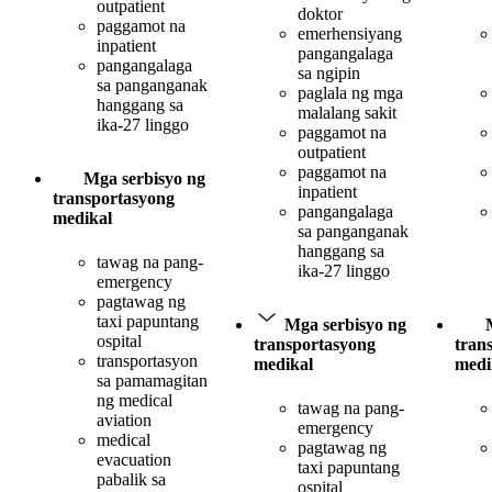
outpatient
doktor
paggamot na
emerhensiyang
inpatient
pangangalaga
pangangalaga
sa ngipin
sa panganganak
paglala ng mga
hanggang sa
malalang sakit
ika-27 linggo
paggamot na
outpatient
paggamot na
Mga serbisyo ng
inpatient
transportasyong
pangangalaga
medikal
sa panganganak
hanggang sa
tawag na pang-
ika-27 linggo
emergency
pagtawag ng
taxi papuntang
Mga serbisyo ng
ospital
transportasyong
tran
transportasyon
medikal
medi
sa pamamagitan
ng medical
tawag na pang-
aviation
emergency
medical
pagtawag ng
evacuation
taxi papuntang
pabalik sa
ospital