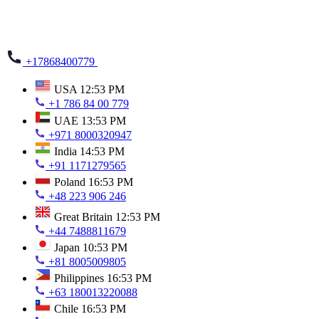
+17868400779
USA
12:53 PM
+1 786 84 00 779
UAE
13:53 PM
+971 8000320947
India
14:53 PM
+91 1171279565
Poland
16:53 PM
+48 223 906 246
Great Britain
12:53 PM
+44 7488811679
Japan
10:53 PM
+81 8005009805
Philippines
16:53 PM
+63 180013220088
Chile
16:53 PM