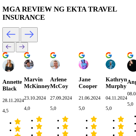
MGA REVIEW NG EKTA TRAVEL
INSURANCE
Marvin
Arlene
Jane
Kathryn
Annette
Ang
McKinney
McCoy
Cooper
Murphy
Black
08.0
23.10.2024
27.09.2024
21.06.2024
04.11.2024
28.11.2024
5,0
4,0
5,0
5,0
5,0
4,5