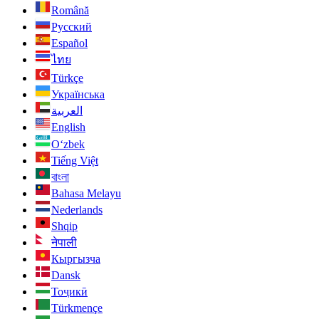
Română
Русский
Español
ไทย
Türkçe
Українська
العربية
English
O‘zbek
Tiếng Việt
বাংলা
Bahasa Melayu
Nederlands
Shqip
नेपाली
Кыргызча
Dansk
Тоҷикӣ
Türkmençe