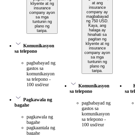
at ang
kliyente at ng
insurance
insurance
company ay
company ayon
magbabayad
sa mga
ng 750 USD.
tuntunin ng
Kaya, ang
plano ng
halaga ay
taripa.
hinahati sa
pagitan ng
kliyente at ng
Komunikasyon
insurance
sa telepono
company ayon
sa mga
tuntunin ng
pagbabayad ng
plano ng
gastos sa
taripa.
komunikasyon
sa telepono -
100 usd/eur
Komunikasyon
sa telepono
sa t
Pagkawala ng
pagbabayad ng
bagahe
gastos sa
komunikasyon
pagkawala ng
sa telepono -
bagahe
100 usd/eur
pagkaantala ng
bagahe