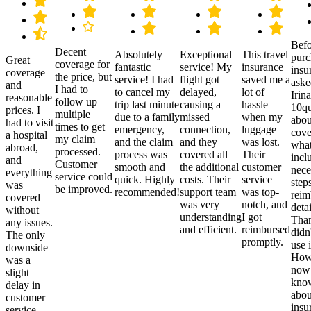
Befo
Decent
Absolutely
Exceptional
This travel
purc
Great
coverage for
fantastic
service! My
insurance
insu
coverage
the price, but
service! I had
flight got
saved me a
aske
and
I had to
to cancel my
delayed,
lot of
Irina
reasonable
follow up
trip last minute
causing a
hassle
10qu
prices. I
multiple
due to a family
missed
when my
abou
had to visit
times to get
emergency,
connection,
luggage
cove
a hospital
my claim
and the claim
and they
was lost.
what
abroad,
processed.
process was
covered all
Their
incl
and
Customer
smooth and
the additional
customer
nece
everything
service could
quick. Highly
costs. Their
service
step
was
be improved.
recommended!
support team
was top-
reim
covered
was very
notch, and
detai
without
understanding
I got
Than
any issues.
and efficient.
reimbursed
didn
The only
promptly.
use i
downside
Howe
was a
now
slight
kno
delay in
abou
customer
insu
service