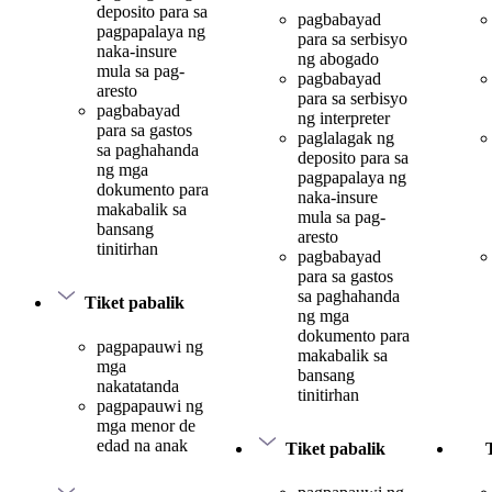
deposito para sa
pagbabayad
pagpapalaya ng
para sa serbisyo
naka-insure
ng abogado
mula sa pag-
pagbabayad
aresto
para sa serbisyo
pagbabayad
ng interpreter
para sa gastos
paglalagak ng
sa paghahanda
deposito para sa
ng mga
pagpapalaya ng
dokumento para
naka-insure
makabalik sa
mula sa pag-
bansang
aresto
tinitirhan
pagbabayad
para sa gastos
sa paghahanda
Tiket pabalik
ng mga
dokumento para
pagpapauwi ng
makabalik sa
mga
bansang
nakatatanda
tinitirhan
pagpapauwi ng
mga menor de
edad na anak
Tiket pabalik