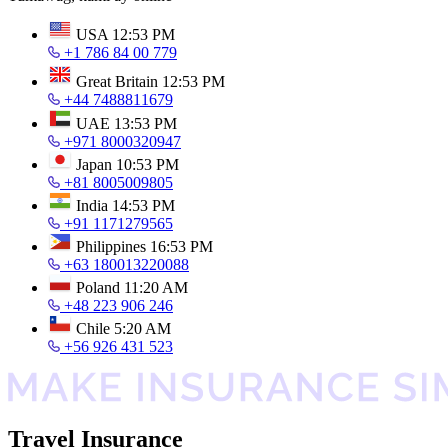
USA
12:53 PM
+1 786 84 00 779
Great Britain
12:53 PM
+44 7488811679
UAE
13:53 PM
+971 8000320947
Japan
10:53 PM
+81 8005009805
India
14:53 PM
+91 1171279565
Philippines
16:53 PM
+63 180013220088
Poland
11:20 AM
+48 223 906 246
Chile
5:20 AM
+56 926 431 523
Travel Insurance