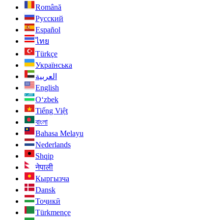
Română
Русский
Español
ไทย
Türkçe
Українська
العربية
English
O‘zbek
Tiếng Việt
বাংলা
Bahasa Melayu
Nederlands
Shqip
नेपाली
Кыргызча
Dansk
Тоҷикӣ
Türkmençe