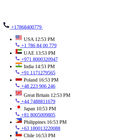
+17868400779
USA
12:53 PM
+1 786 84 00 779
UAE
13:53 PM
+971 8000320947
India
14:53 PM
+91 1171279565
Poland
16:53 PM
+48 223 906 246
Great Britain
12:53 PM
+44 7488811679
Japan
10:53 PM
+81 8005009805
Philippines
16:53 PM
+63 180013220088
Chile
16:53 PM