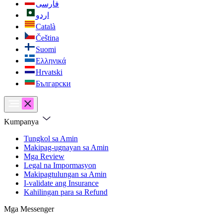
فارسی
اردو
Català
Čeština
Suomi
Ελληνικά
Hrvatski
Български
Kumpanya
Tungkol sa Amin
Makipag-ugnayan sa Amin
Mga Review
Legal na Impormasyon
Makipagtulungan sa Amin
I-validate ang Insurance
Kahilingan para sa Refund
Mga Messenger