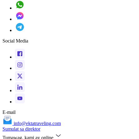
Social Media
E-mail
info@ektatraveling.com
Sumulat sa direktor
Tumawag, kami ay online