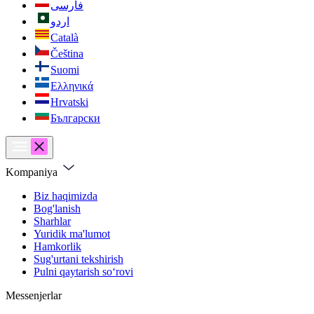
فارسی
اردو
Català
Čeština
Suomi
Ελληνικά
Hrvatski
Български
Kompaniya
Biz haqimizda
Bog'lanish
Sharhlar
Yuridik ma'lumot
Hamkorlik
Sug'urtani tekshirish
Pulni qaytarish soʻrovi
Messenjerlar