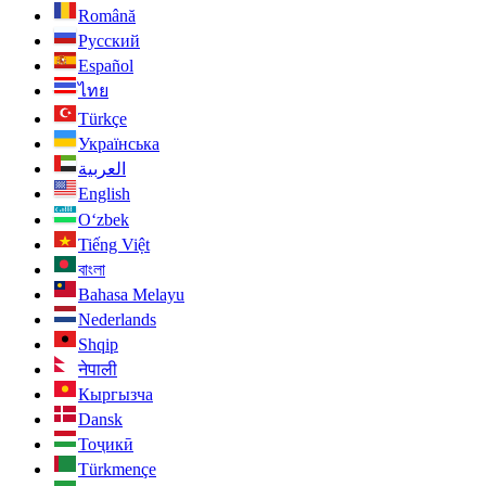
Română
Русский
Español
ไทย
Türkçe
Українська
العربية
English
O‘zbek
Tiếng Việt
বাংলা
Bahasa Melayu
Nederlands
Shqip
नेपाली
Кыргызча
Dansk
Тоҷикӣ
Türkmençe