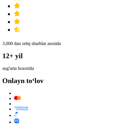
3,000 dan ortiq sharhlar asosida
12+ yil
sug'urta bozorida
Onlayn to‘lov