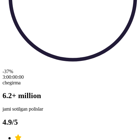
-37
%
3:00:00
:
00
chegirma
6.2+ million
jami sotilgan polislar
4.9/5