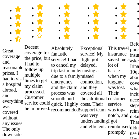
Befo
Decent
Absolutely
Exceptional
This travel
purc
Great
coverage for
fantastic
service! My
insurance
insu
coverage
the price, but
service! I had
flight got
saved me a
aske
and
I had to
to cancel my
delayed,
lot of
Irina
reasonable
follow up
trip last minute
causing a
hassle
10qu
prices. I
multiple
due to a family
missed
when my
abou
had to visit
times to get
emergency,
connection,
luggage
cove
a hospital
my claim
and the claim
and they
was lost.
what
abroad,
processed.
process was
covered all
Their
incl
and
Customer
smooth and
the additional
customer
nece
everything
service could
quick. Highly
costs. Their
service
step
was
be improved.
recommended!
support team
was top-
reim
covered
was very
notch, and
detai
without
understanding
I got
Than
any issues.
and efficient.
reimbursed
didn
The only
promptly.
use i
downside
Howe