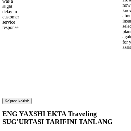
was a
now
slight
kno
delay in
abou
customer
insu
service
sele
response.
plan
again
for 
assi
Ko'proq ko'rish
ENG YAXSHI EKTA Traveling
SUG'URTASI TARIFINI TANLANG