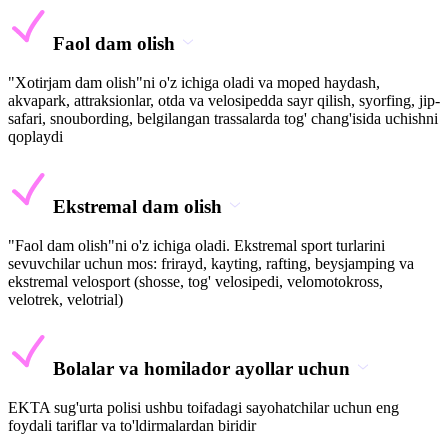
Faol dam olish
"Xotirjam dam olish"ni o'z ichiga oladi va moped haydash,
akvapark, attraksionlar, otda va velosipedda sayr qilish, syorfing, jip-
safari, snoubording, belgilangan trassalarda tog' chang'isida uchishni
qoplaydi
Ekstremal dam olish
"Faol dam olish"ni o'z ichiga oladi. Ekstremal sport turlarini
sevuvchilar uchun mos: frirayd, kayting, rafting, beysjamping va
ekstremal velosport (shosse, tog' velosipedi, velomotokross,
velotrek, velotrial)
Bolalar va homilador ayollar uchun
EKTA sug'urta polisi ushbu toifadagi sayohatchilar uchun eng
foydali tariflar va to'ldirmalardan biridir