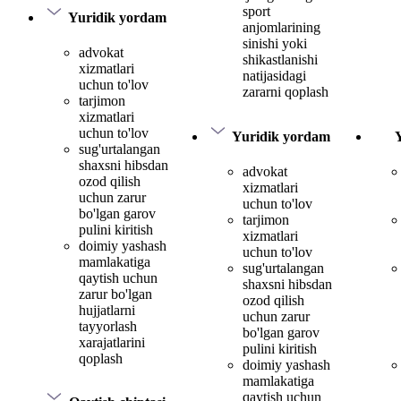
sport
Yuridik yordam
anjomlarining
sinishi yoki
advokat
shikastlanishi
xizmatlari
natijasidagi
uchun to'lov
zararni qoplash
tarjimon
xizmatlari
uchun to'lov
Yuridik yordam
sug'urtalangan
shaxsni hibsdan
advokat
ozod qilish
xizmatlari
uchun zarur
uchun to'lov
bo'lgan garov
tarjimon
pulini kiritish
xizmatlari
doimiy yashash
uchun to'lov
mamlakatiga
sug'urtalangan
qaytish uchun
shaxsni hibsdan
zarur bo'lgan
ozod qilish
hujjatlarni
uchun zarur
tayyorlash
bo'lgan garov
xarajatlarini
pulini kiritish
qoplash
doimiy yashash
mamlakatiga
qaytish uchun