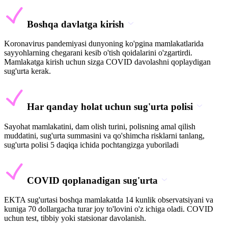
Boshqa davlatga kirish
Koronavirus pandemiyasi dunyoning ko'pgina mamlakatlarida
sayyohlarning chegarani kesib o'tish qoidalarini o'zgartirdi.
Mamlakatga kirish uchun sizga COVID davolashni qoplaydigan
sug'urta kerak.
Har qanday holat uchun sug'urta polisi
Sayohat mamlakatini, dam olish turini, polisning amal qilish
muddatini, sug'urta summasini va qo'shimcha risklarni tanlang,
sug'urta polisi 5 daqiqa ichida pochtangizga yuboriladi
COVID qoplanadigan sug'urta
EKTA sug'urtasi boshqa mamlakatda 14 kunlik observatsiyani va
kuniga 70 dollargacha turar joy to'lovini o'z ichiga oladi. COVID
uchun test, tibbiy yoki statsionar davolanish.