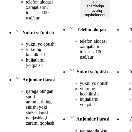
rejasi
telefon aloqasi
shartlariga
xarajatlarini
muvofiq
to'lash - 100
taqsimlanadi.
usd/eur
Telefon aloqasi
Yukni yo'qotish
telefon aloqasi
yukni yo'qotish
xarajatlarini
yukning
to'lash - 100
kechikishi
usd/eur
hujjatlarni
yo'qotish
Yukni yo'qotish
Anjomlar ijarasi
yukni yo'qotish
yukning
ijaraga olingan
kechikishi
sport
hujjatlarni
anjomlarining
yo'qotish
sinishi yoki
shikastlanishi
natijasidagi
Anjomlar ijarasi
A
zararni qoplash
ijaraga olingan