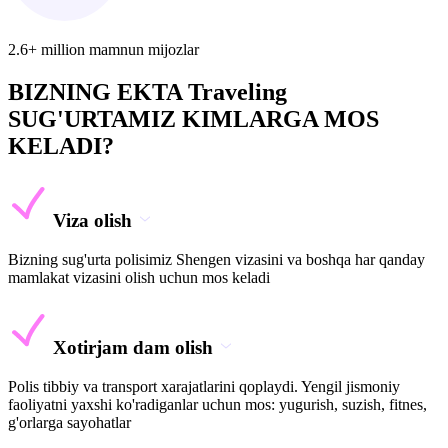
2.6+ million mamnun mijozlar
BIZNING EKTA Traveling
SUG'URTAMIZ KIMLARGA MOS
KELADI?
Viza olish
Bizning sug'urta polisimiz Shengen vizasini va boshqa har qanday
mamlakat vizasini olish uchun mos keladi
Xotirjam dam olish
Polis tibbiy va transport xarajatlarini qoplaydi. Yengil jismoniy
faoliyatni yaxshi ko'radiganlar uchun mos: yugurish, suzish, fitnes,
g'orlarga sayohatlar