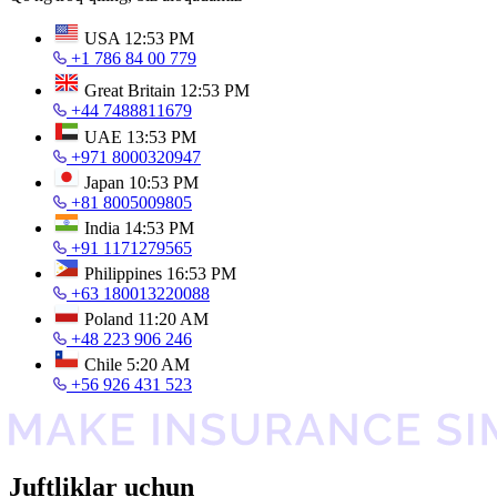
USA
12:53 PM
+1 786 84 00 779
Great Britain
12:53 PM
+44 7488811679
UAE
13:53 PM
+971 8000320947
Japan
10:53 PM
+81 8005009805
India
14:53 PM
+91 1171279565
Philippines
16:53 PM
+63 180013220088
Poland
11:20 AM
+48 223 906 246
Chile
5:20 AM
+56 926 431 523
Juftliklar uchun