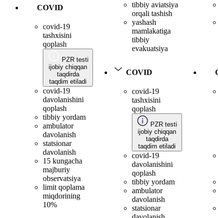
tibbiy aviatsiya
COVID
orqali tashish
yashash
covid-19
mamlakatiga
tashxisini
tibbiy
qoplash
evakuatsiya
PZR testi
ijobiy chiqqan
COVID
taqdirda
taqdim etiladi
covid-19
covid-19
davolanishini
tashxisini
qoplash
qoplash
tibbiy yordam
PZR testi
ambulator
ijobiy chiqqan
davolanish
taqdirda
statsionar
taqdim etiladi
davolanish
covid-19
15 kungacha
davolanishini
majburiy
qoplash
observatsiya
tibbiy yordam
limit qoplama
ambulator
miqdorining
davolanish
10%
statsionar
davolanish