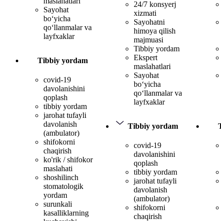
maslahatlari
24/7 konsyerj
Sayohat
xizmati
bo‘yicha
Sayohatni
qo‘llanmalar va
himoya qilish
layfxaklar
majmuasi
Tibbiy yordam
Ekspert
Tibbiy yordam
maslahatlari
Sayohat
covid-19
bo‘yicha
davolanishini
qo‘llanmalar va
qoplash
layfxaklar
tibbiy yordam
jarohat tufayli
davolanish
Tibbiy yordam
(ambulator)
shifokorni
covid-19
chaqirish
davolanishini
ko'rik / shifokor
qoplash
maslahati
tibbiy yordam
shoshilinch
jarohat tufayli
stomatologik
davolanish
yordam
(ambulator)
surunkali
shifokorni
kasalliklarning
chaqirish