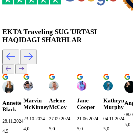
EKTA Traveling SUG'URTASI
HAQIDAGI SHARHLAR
Marvin
Arlene
Jane
Kathryn
Annette
Ang
McKinney
McCoy
Cooper
Murphy
Black
08.0
23.10.2024
27.09.2024
21.06.2024
04.11.2024
28.11.2024
5,0
4,0
5,0
5,0
5,0
4,5