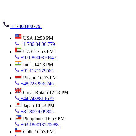
+17868400779
USA
12:53 PM
+1 786 84 00 779
UAE
13:53 PM
+971 8000320947
India
14:53 PM
+91 1171279565
Poland
16:53 PM
+48 223 906 246
Great Britain
12:53 PM
+44 7488811679
Japan
10:53 PM
+81 8005009805
Philippines
16:53 PM
+63 180013220088
Chile
16:53 PM