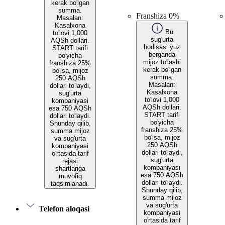
kerak bo'lgan
summa.
Franshiza 0%
Masalan:
Kasalxona
Bu
to'lovi 1,000
sug'urta
AQSh dollari.
hodisasi yuz
START tarifi
berganda
bo'yicha
mijoz to'lashi
franshiza 25%
kerak bo'lgan
bo'lsa, mijoz
summa.
250 AQSh
Masalan:
dollari to'laydi,
Kasalxona
sug'urta
to'lovi 1,000
kompaniyasi
AQSh dollari.
esa 750 AQSh
START tarifi
dollari to'laydi.
bo'yicha
Shunday qilib,
franshiza 25%
summa mijoz
bo'lsa, mijoz
va sug'urta
250 AQSh
kompaniyasi
dollari to'laydi,
o'rtasida tarif
sug'urta
rejasi
kompaniyasi
shartlariga
esa 750 AQSh
muvofiq
dollari to'laydi.
taqsimlanadi.
Shunday qilib,
summa mijoz
va sug'urta
Telefon aloqasi
kompaniyasi
o'rtasida tarif