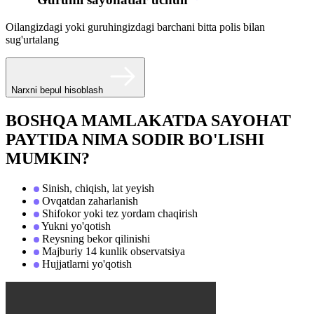
Oilangizdagi yoki guruhingizdagi barchani bitta polis bilan
sug'urtalang
Narxni bepul hisoblash
BOSHQA MAMLAKATDA SAYOHAT
PAYTIDA NIMA SODIR BO'LISHI
MUMKIN?
Sinish, chiqish, lat yeyish
Ovqatdan zaharlanish
Shifokor yoki tez yordam chaqirish
Yukni yo'qotish
Reysning bekor qilinishi
Majburiy 14 kunlik observatsiya
Hujjatlarni yo'qotish