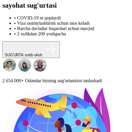
sayohat sug'urtasi
• COVID-19 ni qoplaydi
• Viza rasmiylashtirish uchun mos keladi
• Barcha davlatlar fuqarolari uchun mavjud
• 2 oylikdan 200 yoshgacha
SUG'URTA sotib olish
2 654 000+
Odamlar bizning sug'urtamizni tanlashadi