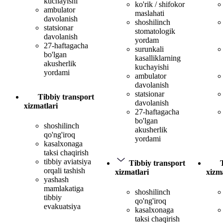
kuchayishi
ko'rik / shifokor
ambulator
maslahati
davolanish
shoshilinch
statsionar
stomatologik
davolanish
yordam
27-haftagacha
surunkali
bo'lgan
kasalliklarning
akusherlik
kuchayishi
yordami
ambulator
davolanish
statsionar
Tibbiy transport
davolanish
xizmatlari
27-haftagacha
bo'lgan
shoshilinch
akusherlik
qo'ng'iroq
yordami
kasalxonaga
taksi chaqirish
tibbiy aviatsiya
Tibbiy transport
orqali tashish
xizmatlari
xizma
yashash
mamlakatiga
shoshilinch
tibbiy
qo'ng'iroq
evakuatsiya
kasalxonaga
taksi chaqirish