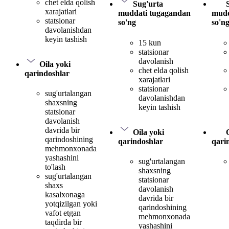
chet elda qolish
Sug'urta
xarajatlari
muddati tugagandan
mudd
statsionar
so'ng
so'n
davolanishdan
keyin tashish
15 kun
statsionar
davolanish
Oila yoki
chet elda qolish
qarindoshlar
xarajatlari
statsionar
sug'urtalangan
davolanishdan
shaxsning
keyin tashish
statsionar
davolanish
davrida bir
Oila yoki
qarindoshining
qarindoshlar
qari
mehmonxonada
yashashini
sug'urtalangan
to'lash
shaxsning
sug'urtalangan
statsionar
shaxs
davolanish
kasalxonaga
davrida bir
yotqizilgan yoki
qarindoshining
vafot etgan
mehmonxonada
taqdirda bir
yashashini