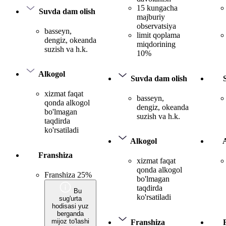
15 kungacha
Suvda dam olish
majburiy
observatsiya
basseyn,
limit qoplama
dengiz, okeanda
miqdorining
suzish va h.k.
10%
Alkogol
Suvda dam olish
xizmat faqat
basseyn,
qonda alkogol
dengiz, okeanda
bo'lmagan
suzish va h.k.
taqdirda
ko'rsatiladi
Alkogol
Franshiza
xizmat faqat
qonda alkogol
Franshiza 25%
bo'lmagan
taqdirda
Bu
ko'rsatiladi
sug'urta
hodisasi yuz
berganda
mijoz to'lashi
Franshiza