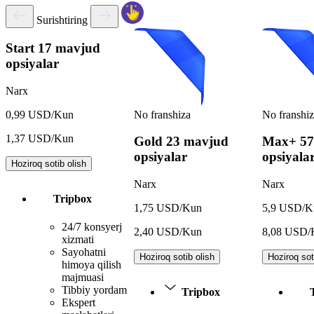
Surishtiring
Start
17 mavjud
opsiyalar
Narx
No franshiza
No franshi
0,99 USD/Kun
1,37 USD/Kun
Gold
23 mavjud
Max+
57
opsiyalar
opsiyala
Hoziroq sotib olish
Narx
Narx
Tripbox
1,75 USD/Kun
5,9 USD/K
24/7 konsyerj
2,40 USD/Kun
8,08 USD/
xizmati
Sayohatni
Hoziroq sotib olish
Hoziroq sot
himoya qilish
majmuasi
Tibbiy yordam
Tripbox
Ekspert