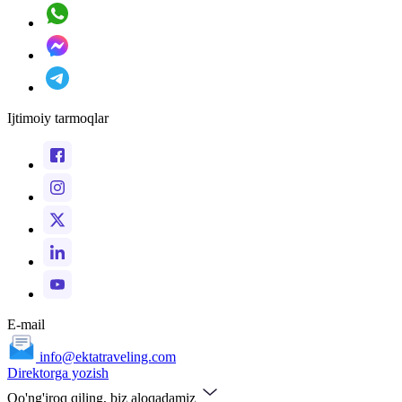
Ijtimoiy tarmoqlar
E-mail
info@ektatraveling.com
Direktorga yozish
Qo'ng'iroq qiling, biz aloqadamiz