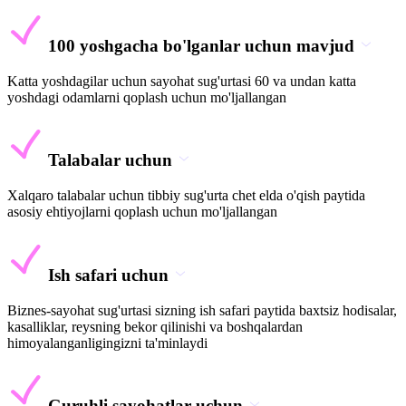
100 yoshgacha bo'lganlar uchun mavjud
Katta yoshdagilar uchun sayohat sug'urtasi 60 va undan katta
yoshdagi odamlarni qoplash uchun mo'ljallangan
Talabalar uchun
Xalqaro talabalar uchun tibbiy sug'urta chet elda o'qish paytida
asosiy ehtiyojlarni qoplash uchun mo'ljallangan
Ish safari uchun
Biznes-sayohat sug'urtasi sizning ish safari paytida baxtsiz hodisalar,
kasalliklar, reysning bekor qilinishi va boshqalardan
himoyalanganligingizni ta'minlaydi
Guruhli sayohatlar uchun