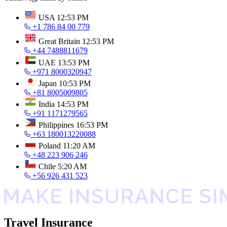
USA
12:53 PM
+1 786 84 00 779
Great Britain
12:53 PM
+44 7488811679
UAE
13:53 PM
+971 8000320947
Japan
10:53 PM
+81 8005009805
India
14:53 PM
+91 1171279565
Philippines
16:53 PM
+63 180013220088
Poland
11:20 AM
+48 223 906 246
Chile
5:20 AM
+56 926 431 523
Travel Insurance