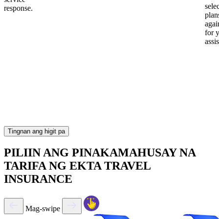
sele
response.
plan
again
for 
assi
Tingnan ang higit pa
PILIIN ANG PINAKAMAHUSAY NA
TARIFA NG EKTA TRAVEL
INSURANCE
Mag-swipe