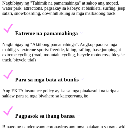
Nagbibigay ng "Tahimik na pamamahinga" at sakop ang moped,
water park, attractions, pagsakay sa kabayo at bisikleta, surfing, jeep
safari, snowboarding, downhill skiing sa mga markadong track
Extreme na pamamahinga
Nagbibigay ng "Aktibong pamamahinga". Angkop para sa mga
mahilig sa extreme sports: freeride, kiting, rafting, base jumping at
extreme cycling (road, mountain cycling, bicycle motocross, bicycle
track, bicycle trial)
Para sa mga bata at buntis
Ang EKTA insurance policy ay isa sa mga pinakasulit na taripa at
saklaw para sa mga biyahero sa kategoryang ito
Pagpasok sa ibang bansa
Binago ng pandemyang coronavirus ang mga patakaran sa pagtawid