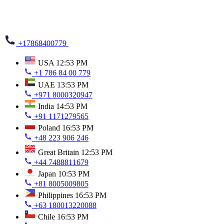
+17868400779
USA
12:53 PM
+1 786 84 00 779
UAE
13:53 PM
+971 8000320947
India
14:53 PM
+91 1171279565
Poland
16:53 PM
+48 223 906 246
Great Britain
12:53 PM
+44 7488811679
Japan
10:53 PM
+81 8005009805
Philippines
16:53 PM
+63 180013220088
Chile
16:53 PM