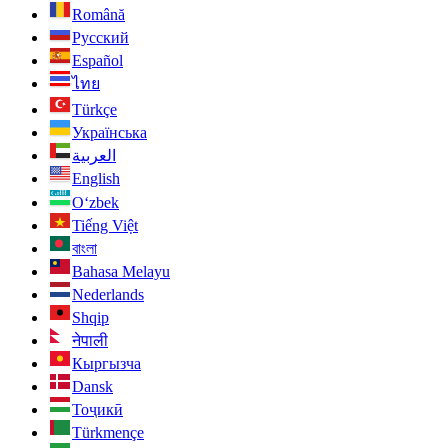
Română
Русский
Español
ไทย
Türkçe
Українська
العربية
English
O‘zbek
Tiếng Việt
বাংলা
Bahasa Melayu
Nederlands
Shqip
नेपाली
Кыргызча
Dansk
Тоҷикӣ
Türkmençe