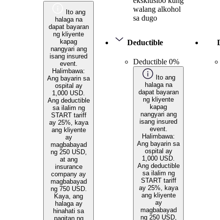
eksklusibo kung
walang alkohol
Ito ang
sa dugo
halaga na
dapat bayaran
ng kliyente
kapag
Deductible
nangyari ang
isang insured
Deductible 0%
event.
Halimbawa:
Ito ang
Ang bayarin sa
halaga na
ospital ay
dapat bayaran
1,000 USD.
ng kliyente
Ang deductible
kapag
sa ilalim ng
nangyari ang
START tariff
isang insured
ay 25%, kaya
event.
ang kliyente
Halimbawa:
ay
Ang bayarin sa
magbabayad
ospital ay
ng 250 USD,
1,000 USD.
at ang
Ang deductible
insurance
sa ilalim ng
company ay
START tariff
magbabayad
ay 25%, kaya
ng 750 USD.
ang kliyente
Kaya, ang
ay
halaga ay
magbabayad
hinahati sa
ng 250 USD,
pagitan ng