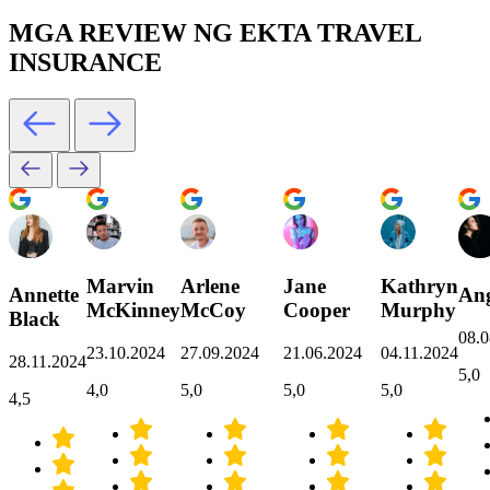
MGA REVIEW NG EKTA TRAVEL
INSURANCE
Marvin
Arlene
Jane
Kathryn
Annette
Ang
McKinney
McCoy
Cooper
Murphy
Black
08.0
23.10.2024
27.09.2024
21.06.2024
04.11.2024
28.11.2024
5,0
4,0
5,0
5,0
5,0
4,5