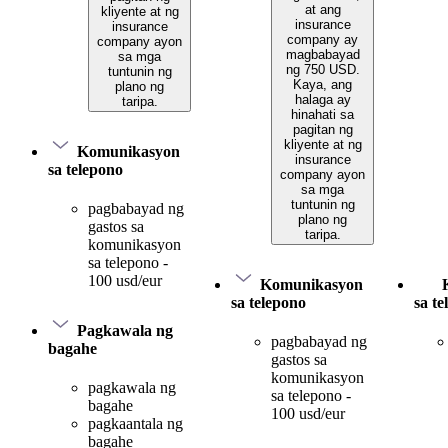
at ang
kliyente at ng
insurance
insurance
company ay
company ayon
magbabayad
sa mga
ng 750 USD.
tuntunin ng
Kaya, ang
plano ng
halaga ay
taripa.
hinahati sa
pagitan ng
kliyente at ng
Komunikasyon
insurance
sa telepono
company ayon
sa mga
tuntunin ng
pagbabayad ng
plano ng
gastos sa
taripa.
komunikasyon
sa telepono -
100 usd/eur
Komunikasyon
sa telepono
sa t
Pagkawala ng
pagbabayad ng
bagahe
gastos sa
komunikasyon
pagkawala ng
sa telepono -
bagahe
100 usd/eur
pagkaantala ng
bagahe