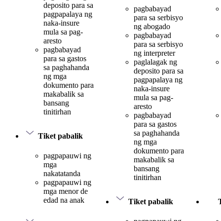
deposito para sa
pagbabayad
pagpapalaya ng
para sa serbisyo
naka-insure
ng abogado
mula sa pag-
pagbabayad
aresto
para sa serbisyo
pagbabayad
ng interpreter
para sa gastos
paglalagak ng
sa paghahanda
deposito para sa
ng mga
pagpapalaya ng
dokumento para
naka-insure
makabalik sa
mula sa pag-
bansang
aresto
tinitirhan
pagbabayad
para sa gastos
sa paghahanda
Tiket pabalik
ng mga
dokumento para
pagpapauwi ng
makabalik sa
mga
bansang
nakatatanda
tinitirhan
pagpapauwi ng
mga menor de
edad na anak
Tiket pabalik