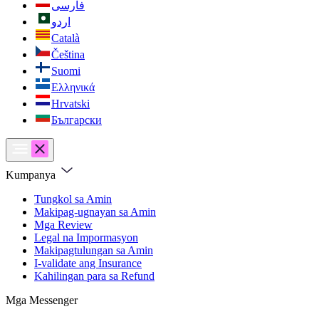
فارسی
اردو
Català
Čeština
Suomi
Ελληνικά
Hrvatski
Български
Kumpanya
Tungkol sa Amin
Makipag-ugnayan sa Amin
Mga Review
Legal na Impormasyon
Makipagtulungan sa Amin
I-validate ang Insurance
Kahilingan para sa Refund
Mga Messenger