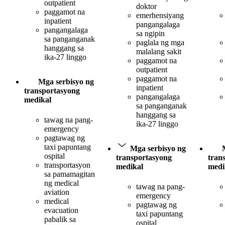
outpatient
doktor
paggamot na
emerhensiyang
inpatient
pangangalaga
pangangalaga
sa ngipin
sa panganganak
paglala ng mga
hanggang sa
malalang sakit
ika-27 linggo
paggamot na
outpatient
paggamot na
Mga serbisyo ng
inpatient
transportasyong
pangangalaga
medikal
sa panganganak
hanggang sa
tawag na pang-
ika-27 linggo
emergency
pagtawag ng
taxi papuntang
Mga serbisyo ng
ospital
transportasyong
tran
transportasyon
medikal
medi
sa pamamagitan
ng medical
tawag na pang-
aviation
emergency
medical
pagtawag ng
evacuation
taxi papuntang
pabalik sa
ospital