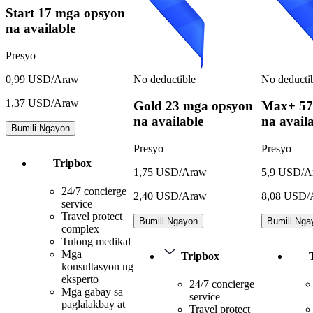
Start
17 mga opsyon
na available
Presyo
No deductible
No deducti
0,99 USD/Araw
1,37 USD/Araw
Gold
23 mga opsyon
Max+
57
na available
na avail
Bumili Ngayon
Presyo
Presyo
Tripbox
1,75 USD/Araw
5,9 USD/A
24/7 concierge
2,40 USD/Araw
8,08 USD/
service
Travel protect
Bumili Ngayon
Bumili Nga
complex
Tulong medikal
Mga
Tripbox
konsultasyon ng
eksperto
24/7 concierge
Mga gabay sa
service
paglalakbay at
Travel protect