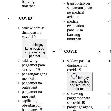
bansang
transportasyon
tinitirhan
sa pamamagitan
ng medical
aviation
COVID
medical
evacuation
saklaw para sa
pabalik sa
diagnosis ng
bansang
covid-19
tinitirhan
ibibigay
kung positibo
COVID
ang resulta ng
pcr test
saklaw ng
saklaw para sa
paggamot para
diagnosis ng
sa covid-19
covid-19
pangangalagang
ibibigay
medikal
kung positibo
paggamot na
ang resulta ng
outpatient
pcr test
paggamot na
saklaw ng
inpatient
paggamot para
sapilitang
sa covid-19
obserbasyon
pangangalagang
hanggang 15