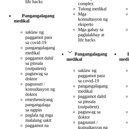
life hacks
complex
Tulong medikal
Mga
Pangangalagang
konsultasyon ng
medikal
eksperto
Mga gabay sa
saklaw ng
paglalakbay at
paggamot para
life hacks
sa covid-19
pangangalagang
medikal
Pangangalagang
paggamot dahil
medikal
medi
sa pinsala
(outpatient)
saklaw ng
pagtawag sa
paggamot para
doktor
sa covid-19
pagsusuri /
pangangalagang
konsultasyon ng
medikal
doktor
paggamot dahil
emerhensiyang
sa pinsala
pangangalaga
(outpatient)
sa ngipin
pagtawag sa
paglala ng mga
doktor
malalang sakit
pagsusuri /
paggamot na
konsultasyon ng