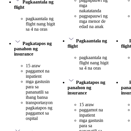
pagpapauwi ng
Pagkaantala ng
mga
flight
nakatatanda
pagpapauwi ng
pagkaantala ng
mga menor de
flight nang higit
edad na anak
sa 4 na oras
Pagkaantala ng
Pagkatapos ng
flight
fligh
panahon ng
insurance
pagkaantala ng
flight nang higit
15 araw
sa 4 na oras
paggamot na
inpatient
mga gastusin
Pagkatapos ng
para sa
panahon ng
pana
pananatili sa
insurance
insu
ibang bansa
transportasyon
15 araw
pagkatapos ng
paggamot na
paggamot sa
inpatient
ospital
mga gastusin
para sa
pananatili sa