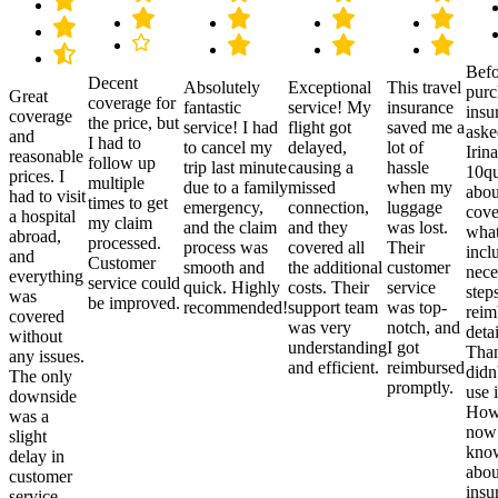
Befo
Decent
Absolutely
Exceptional
This travel
purc
Great
coverage for
fantastic
service! My
insurance
insu
coverage
the price, but
service! I had
flight got
saved me a
aske
and
I had to
to cancel my
delayed,
lot of
Irina
reasonable
follow up
trip last minute
causing a
hassle
10qu
prices. I
multiple
due to a family
missed
when my
abou
had to visit
times to get
emergency,
connection,
luggage
cove
a hospital
my claim
and the claim
and they
was lost.
what
abroad,
processed.
process was
covered all
Their
incl
and
Customer
smooth and
the additional
customer
nece
everything
service could
quick. Highly
costs. Their
service
step
was
be improved.
recommended!
support team
was top-
reim
covered
was very
notch, and
detai
without
understanding
I got
Than
any issues.
and efficient.
reimbursed
didn
The only
promptly.
use i
downside
Howe
was a
now
slight
kno
delay in
abou
customer
insu
service