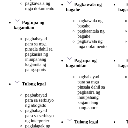
pagkawala ng
Pagkawala ng
mga dokumento
bagahe
baga
pagkawala ng
Pag-upa ng
bagahe
kagamitan
pagkaantala ng
bagahe
pagbabayad
pagkawala ng
para sa mga
mga dokumento
pinsala dahil sa
pagkasira ng
inuupahang
Pag-upa ng
kagamitang
kagamitan
kaga
pang-sports
pagbabayad
para sa mga
Tulong legal
pinsala dahil sa
pagkasira ng
pagbabayad
inuupahang
para sa serbisyo
kagamitang
ng abogado
pang-sports
pagbabayad
para sa serbisyo
ng interpreter
Tulong legal
paglalagak ng