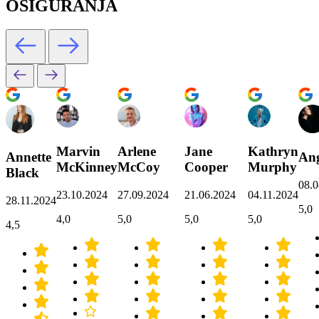
OSIGURANJA
Marvin
Arlene
Jane
Kathryn
Annette
Ang
McKinney
McCoy
Cooper
Murphy
Black
08.0
23.10.2024
27.09.2024
21.06.2024
04.11.2024
28.11.2024
5,0
4,0
5,0
5,0
5,0
4,5