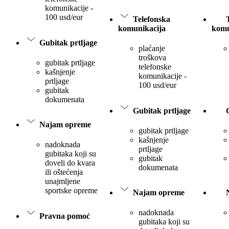
komunikacije -
100 usd/eur
Telefonska
komunikacija
komu
Gubitak prtljage
plaćanje
troškova
gubitak prtljage
telefonske
kašnjenje
komunikacije -
prtljage
100 usd/eur
gubitak
dokumenata
Gubitak prtljage
Najam opreme
gubitak prtljage
kašnjenje
nadoknada
prtljage
gubitaka koji su
gubitak
doveli do kvara
dokumenata
ili oštećenja
unajmljene
sportske opreme
Najam opreme
nadoknada
Pravna pomoć
gubitaka koji su