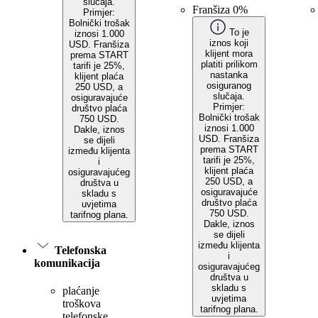
slučaja.
Franšiza 0%
Primjer:
Bolnički trošak
To je
iznosi 1.000
iznos koji
USD. Franšiza
klijent mora
prema START
platiti prilikom
tarifi je 25%,
nastanka
klijent plaća
osiguranog
250 USD, a
slučaja.
osiguravajuće
Primjer:
društvo plaća
Bolnički trošak
750 USD.
iznosi 1.000
Dakle, iznos
USD. Franšiza
se dijeli
prema START
između klijenta
tarifi je 25%,
i
klijent plaća
osiguravajućeg
250 USD, a
društva u
osiguravajuće
skladu s
društvo plaća
uvjetima
750 USD.
tarifnog plana.
Dakle, iznos
se dijeli
između klijenta
Telefonska
i
komunikacija
osiguravajućeg
društva u
skladu s
plaćanje
uvjetima
troškova
tarifnog plana.
telefonske