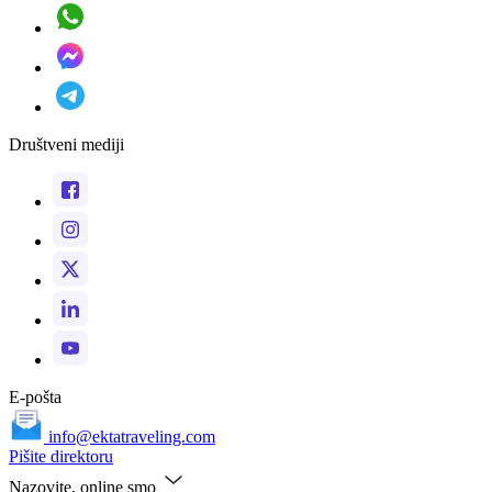
Društveni mediji
E-pošta
info@ektatraveling.com
Pišite direktoru
Nazovite, online smo