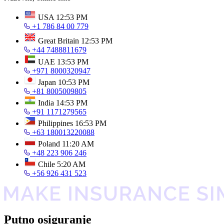
USA
12:53 PM
+1 786 84 00 779
Great Britain
12:53 PM
+44 7488811679
UAE
13:53 PM
+971 8000320947
Japan
10:53 PM
+81 8005009805
India
14:53 PM
+91 1171279565
Philippines
16:53 PM
+63 180013220088
Poland
11:20 AM
+48 223 906 246
Chile
5:20 AM
+56 926 431 523
Putno osiguranje