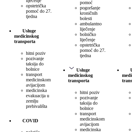
liječenje
pomoć
opstetrička
pogoršanje
pomoć do 27.
kroničnih
tjedna
bolesti
ambulantno
liječenje
Usluge
bolničko
medicinskog
liječenje
transporta
opstetrička
pomoć do 27.
hitni poziv
tjedna
pozivanje
taksija do
bolnice
Usluge
transport
medicinskog
medi
medicinskom
transporta
tran
avijacijom
medicinska
hitni poziv
evakuacija u
pozivanje
zemlju
taksija do
prebivališta
bolnice
transport
medicinskom
COVID
avijacijom
medicinska