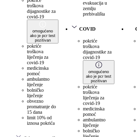
pokriće
evakuacija u
troškova
zemlju
dijagnostike za
prebivališta
covid-19
COVID
omogućeno
ako je pcr test
pozitivan
pokriće
pokriće
troškova
troškova
dijagnostike za
liječenja za
covid-19
covid-19
medicinska
omogućeno
pomoć
ako je pcr test
ambulantno
pozitivan
liječenje
pokriće
bolničko
troškova
liječenje
liječenja za
obvezno
covid-19
promatranje do
medicinska
15 dana
pomoć
limit 10% od
ambulantno
iznosa pokrića
liječenje
bolničko
liječenje