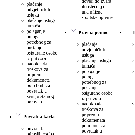
doveli do kvara
plaćanje
ili oštećenja
odvjetničkih
unajmljene
usluga
sportske opreme
plaćanje usluga
tumača
polaganje
Pravna pomoć
pologa
potrebnog za
plaćanje
puštanje
odvjetničkih
osigurane osobe
usluga
iz pritvora
plaćanje usluga
nadoknada
tumača
troškova za
polaganje
pripremu
pologa
dokumenata
potrebnog za
potrebnih za
puštanje
povratak u
osigurane osobe
zemlju stalnog
iz pritvora
boravka
nadoknada
troškova za
pripremu
Povratna karta
dokumenata
potrebnih za
povratak
povratak u
odraslih osoba