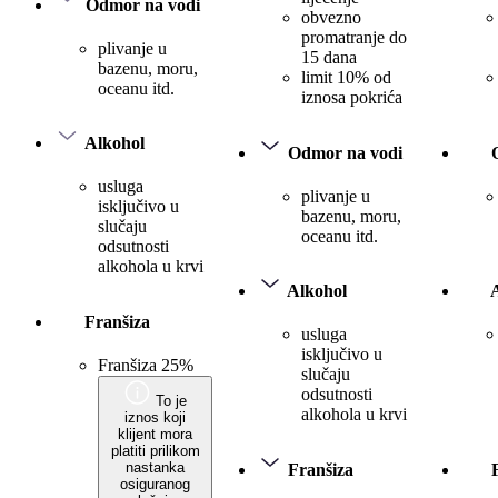
Odmor na vodi
obvezno
promatranje do
plivanje u
15 dana
bazenu, moru,
limit 10% od
oceanu itd.
iznosa pokrića
Alkohol
Odmor na vodi
usluga
plivanje u
isključivo u
bazenu, moru,
slučaju
oceanu itd.
odsutnosti
alkohola u krvi
Alkohol
Franšiza
usluga
isključivo u
Franšiza 25%
slučaju
odsutnosti
To je
alkohola u krvi
iznos koji
klijent mora
platiti prilikom
nastanka
Franšiza
osiguranog