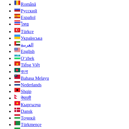
Română
Русский
Español
ไทย
Türkçe
Українська
العربية
English
O‘zbek
Tiếng Việt
বাংলা
Bahasa Melayu
Nederlands
Shqip
नेपाली
Кыргызча
Dansk
Тоҷикӣ
Türkmençe