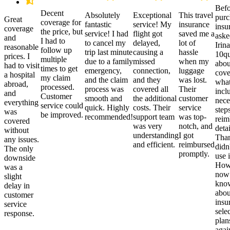
Befo
Decent
Absolutely
Exceptional
This travel
purc
Great
coverage for
fantastic
service! My
insurance
insu
coverage
the price, but
service! I had
flight got
saved me a
aske
and
I had to
to cancel my
delayed,
lot of
Irina
reasonable
follow up
trip last minute
causing a
hassle
10qu
prices. I
multiple
due to a family
missed
when my
abou
had to visit
times to get
emergency,
connection,
luggage
cove
a hospital
my claim
and the claim
and they
was lost.
what
abroad,
processed.
process was
covered all
Their
incl
and
Customer
smooth and
the additional
customer
nece
everything
service could
quick. Highly
costs. Their
service
step
was
be improved.
recommended!
support team
was top-
reim
covered
was very
notch, and
detai
without
understanding
I got
Than
any issues.
and efficient.
reimbursed
didn
The only
promptly.
use i
downside
Howe
was a
now
slight
kno
delay in
abou
customer
insu
service
sele
response.
plan
again