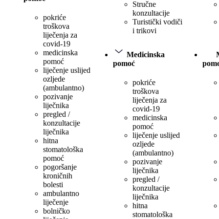
Stručne
konzultacije
pokriće
Turistički vodiči
troškova
i trikovi
liječenja za
covid-19
medicinska
Medicinska
pomoć
pomoć
pom
liječenje uslijed
ozljede
pokriće
(ambulantno)
troškova
pozivanje
liječenja za
liječnika
covid-19
pregled /
medicinska
konzultacije
pomoć
liječnika
liječenje uslijed
hitna
ozljede
stomatološka
(ambulantno)
pomoć
pozivanje
pogoršanje
liječnika
kroničnih
pregled /
bolesti
konzultacije
ambulantno
liječnika
liječenje
hitna
bolničko
stomatološka