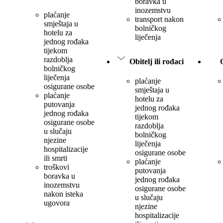
boravka u
inozemstvu
plaćanje
transport nakon
smještaja u
bolničkog
hotelu za
liječenja
jednog rođaka
tijekom
razdoblja
Obitelj ili rođaci
bolničkog
liječenja
plaćanje
osigurane osobe
smještaja u
plaćanje
hotelu za
putovanja
jednog rođaka
jednog rođaka
tijekom
osigurane osobe
razdoblja
u slučaju
bolničkog
njezine
liječenja
hospitalizacije
osigurane osobe
ili smrti
plaćanje
troškovi
putovanja
boravka u
jednog rođaka
inozemstvu
osigurane osobe
nakon isteka
u slučaju
ugovora
njezine
hospitalizacije