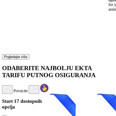
for 
assi
Pogledajte više
ODABERITE NAJBOLJU EKTA
TARIFU PUTNOG OSIGURANJA
Povucite
Start
17 dostupnih
opcija