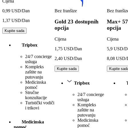
Cijena
Bez franšize
Bez franšiz
0,99 USD/Dan
1,37 USD/Dan
Gold
23 dostupnih
Max+
57
opcija
opcija
Kupite sada
Cijena
Cijena
Tripbox
1,75 USD/Dan
5,9 USD/D
24/7 concierge
2,40 USD/Dan
8,08 USD/
usluga
Kompleks
Kupite sada
Kupite sad
zaštite na
putovanju
Medicinska
Tripbox
pomoć
Stručne
24/7 concierge
konzultacije
usluga
Turistički vodiči
Kompleks
i trikovi
zaštite na
putovanju
Medicinska
Medicinska
pomoć
pomoć