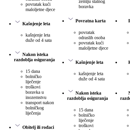
zemlju stalnog
povratak kući
boravka
maloljetne djece
Povratna karta
Kašnjenje leta
povratak
kašnjenje leta
odraslih osoba
duže od 4 sata
povratak kući
maloljetne djece
Nakon isteka
razdoblja osiguranja
Kašnjenje leta
15 dana
kašnjenje leta
bolničko
duže od 4 sata
liječenje
troškovi
boravka u
Nakon isteka
inozemstvu
razdoblja osiguranja
razd
transport nakon
bolničkog
15 dana
liječenja
bolničko
liječenje
troškovi
Obitelj ili rođaci