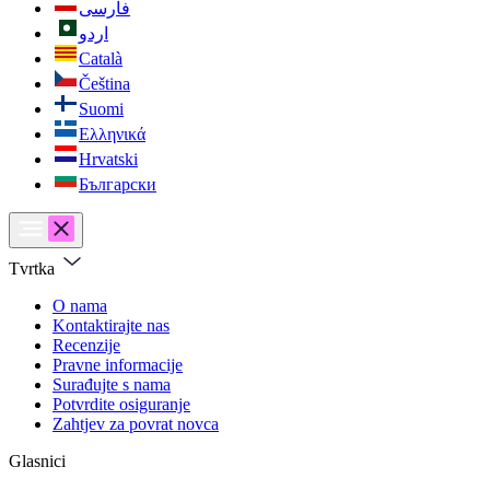
فارسی
اردو
Català
Čeština
Suomi
Ελληνικά
Hrvatski
Български
Tvrtka
O nama
Kontaktirajte nas
Recenzije
Pravne informacije
Surađujte s nama
Potvrdite osiguranje
Zahtjev za povrat novca
Glasnici