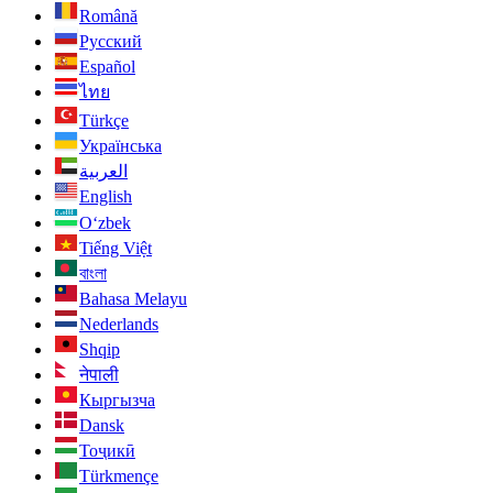
Română
Русский
Español
ไทย
Türkçe
Українська
العربية
English
O‘zbek
Tiếng Việt
বাংলা
Bahasa Melayu
Nederlands
Shqip
नेपाली
Кыргызча
Dansk
Тоҷикӣ
Türkmençe