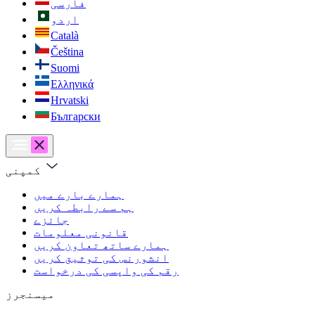
فارسی
اردو
Català
Čeština
Suomi
Ελληνικά
Hrvatski
Български
کمپنی
ہمارے بارے میں
ہم سے رابطہ کریں
جائزے
قانونی معلومات
ہمارے ساتھ تعاون کریں
انشورنس کی توثیق کریں
رقم کی واپسی کی درخواست
میسنجرز