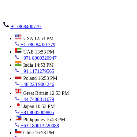
+17868400779
USA
12:53 PM
+1 786 84 00 779
UAE
13:53 PM
+971 8000320947
India
14:53 PM
+91 1171279565
Poland
16:53 PM
+48 223 906 246
Great Britain
12:53 PM
+44 7488811679
Japan
10:53 PM
+81 8005009805
Philippines
16:53 PM
+63 180013220088
Chile
16:53 PM