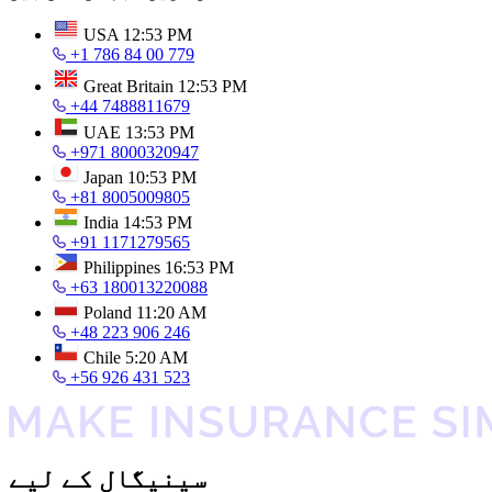
USA
12:53 PM
+1 786 84 00 779
Great Britain
12:53 PM
+44 7488811679
UAE
13:53 PM
+971 8000320947
Japan
10:53 PM
+81 8005009805
India
14:53 PM
+91 1171279565
Philippines
16:53 PM
+63 180013220088
Poland
11:20 AM
+48 223 906 246
Chile
5:20 AM
+56 926 431 523
سینیگال کے لیے