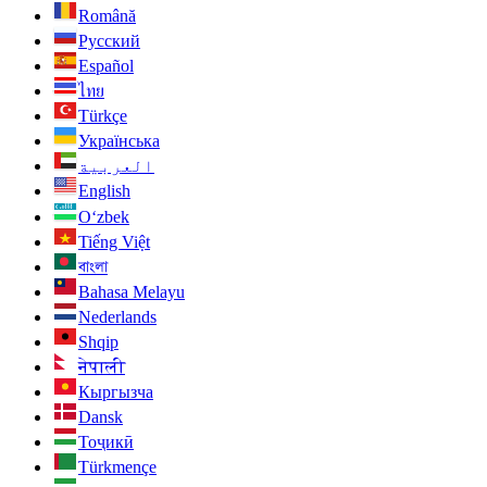
Română
Русский
Español
ไทย
Türkçe
Українська
العربية
English
O‘zbek
Tiếng Việt
বাংলা
Bahasa Melayu
Nederlands
Shqip
नेपाली
Кыргызча
Dansk
Тоҷикӣ
Türkmençe