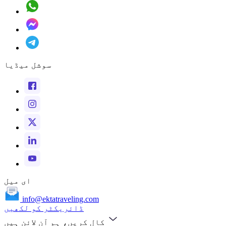
سوشل میڈیا
ای میل
info@ektatraveling.com
ڈائریکٹر کو لکھیں
کال کریں، ہم آن لائن ہیں