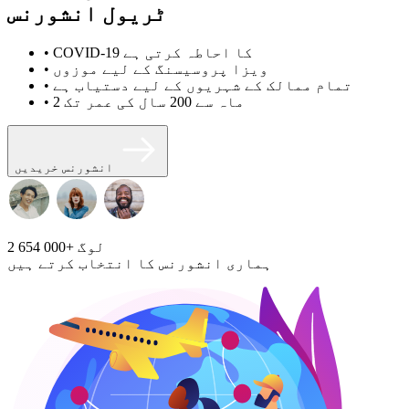
ٹریول انشورنس
• COVID-19 کا احاطہ کرتی ہے
• ویزا پروسیسنگ کے لیے موزوں
• تمام ممالک کے شہریوں کے لیے دستیاب ہے
• 2 ماہ سے 200 سال کی عمر تک
انشورنس خریدیں
لوگ
2 654 000+
ہماری انشورنس کا انتخاب کرتے ہیں