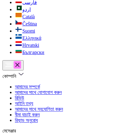
فارسی
اردو
Català
Čeština
Suomi
Ελληνικά
Hrvatski
Български
কোম্পানি
আমাদের সম্পর্কে
আমাদের সাথে যোগাযোগ করুন
রিভিউ
আইনি তথ্য
আমাদের সাথে সহযোগিতা করুন
বীমা যাচাই করুন
রিফান্ড অনুরোধ
মেসেঞ্জার