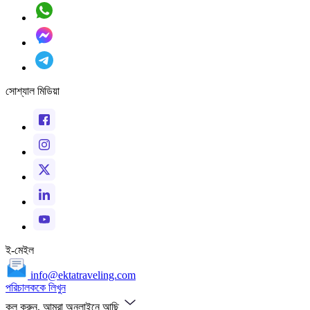
সোশ্যাল মিডিয়া
ই-মেইল
info@ektatraveling.com
পরিচালককে লিখুন
কল করুন, আমরা অনলাইনে আছি