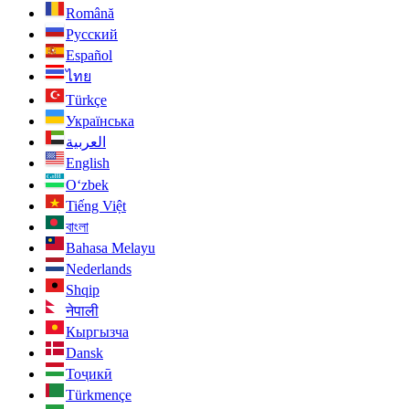
Română
Русский
Español
ไทย
Türkçe
Українська
العربية
English
O‘zbek
Tiếng Việt
বাংলা
Bahasa Melayu
Nederlands
Shqip
नेपाली
Кыргызча
Dansk
Тоҷикӣ
Türkmençe