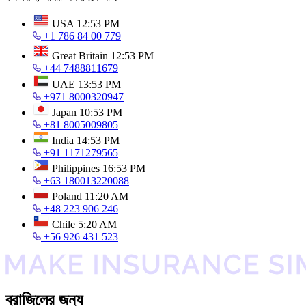
USA
12:53 PM
+1 786 84 00 779
Great Britain
12:53 PM
+44 7488811679
UAE
13:53 PM
+971 8000320947
Japan
10:53 PM
+81 8005009805
India
14:53 PM
+91 1171279565
Philippines
16:53 PM
+63 180013220088
Poland
11:20 AM
+48 223 906 246
Chile
5:20 AM
+56 926 431 523
ব্রাজিলের জন্য