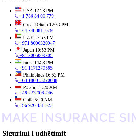
USA
12:53 PM
+1 786 84 00 779
Great Britain
12:53 PM
+44 7488811679
UAE
13:53 PM
+971 8000320947
Japan
10:53 PM
+81 8005009805
India
14:53 PM
+91 1171279565
Philippines
16:53 PM
+63 180013220088
Poland
11:20 AM
+48 223 906 246
Chile
5:20 AM
+56 926 431 523
Sigurimi i udhëtimit