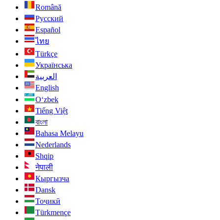
Română
Русский
Español
ไทย
Türkçe
Українська
العربية
English
O‘zbek
Tiếng Việt
বাংলা
Bahasa Melayu
Nederlands
Shqip
नेपाली
Кыргызча
Dansk
Тоҷикӣ
Türkmençe