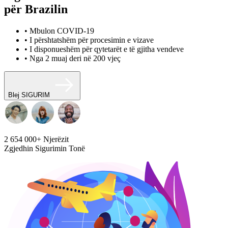
për Brazilin
• Mbulon COVID-19
• I përshtatshëm për procesimin e vizave
• I disponueshëm për qytetarët e të gjitha vendeve
• Nga 2 muaj deri në 200 vjeç
Blej SIGURIM
2 654 000+
Njerëzit
Zgjedhin Sigurimin Tonë