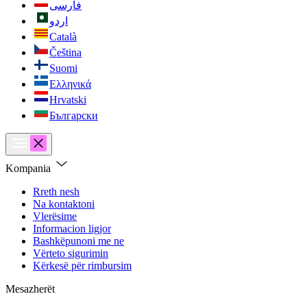
فارسی
اردو
Català
Čeština
Suomi
Ελληνικά
Hrvatski
Български
Kompania
Rreth nesh
Na kontaktoni
Vlerësime
Informacion ligjor
Bashkëpunoni me ne
Vërteto sigurimin
Kërkesë për rimbursim
Mesazherët