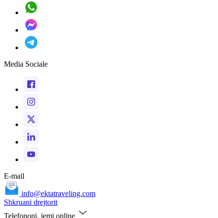
Media Sociale
E-mail
info@ektatraveling.com
Shkruani drejtorit
Telefononi, jemi online