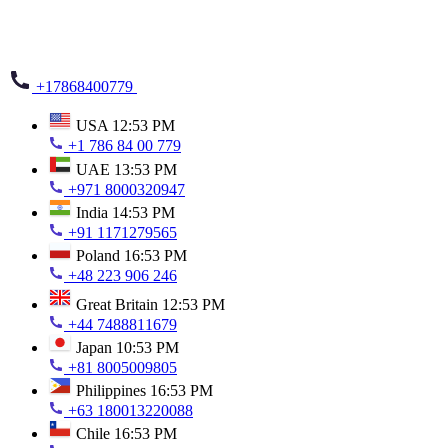
+17868400779
USA
12:53 PM
+1 786 84 00 779
UAE
13:53 PM
+971 8000320947
India
14:53 PM
+91 1171279565
Poland
16:53 PM
+48 223 906 246
Great Britain
12:53 PM
+44 7488811679
Japan
10:53 PM
+81 8005009805
Philippines
16:53 PM
+63 180013220088
Chile
16:53 PM