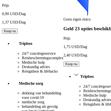
Prijs
0,99 USD/Dag
Geen eigen risico
1,37 USD/Dag
Gold
23 opties beschik
Koop nu
Prijs
Tripbox
1,75 USD/Dag
24/7 conciërgeservice
2,40 USD/Dag
Reisbeschermingscomplex
Medische hulp
Koop nu
Deskundig advies
Reisgidsen & lifehacks
Tripbox
Medische zorg
24/7 conciërgeser
Reisbescherming
dekking van behandeling
Medische hulp
voor covid-19
Deskundig advie
medische zorg
Reisgidsen & lif
behandeling als gevolg
van letsel (ambulant)