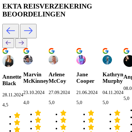
EKTA REISVERZEKERING
BEOORDELINGEN
Marvin
Arlene
Jane
Kathryn
Annette
Ang
McKinney
McCoy
Cooper
Murphy
Black
08.0
23.10.2024
27.09.2024
21.06.2024
04.11.2024
28.11.2024
5,0
4,0
5,0
5,0
5,0
4,5