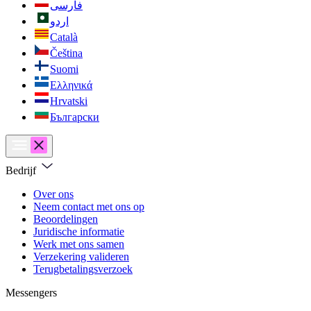
فارسی
اردو
Català
Čeština
Suomi
Ελληνικά
Hrvatski
Български
Bedrijf
Over ons
Neem contact met ons op
Beoordelingen
Juridische informatie
Werk met ons samen
Verzekering valideren
Terugbetalingsverzoek
Messengers