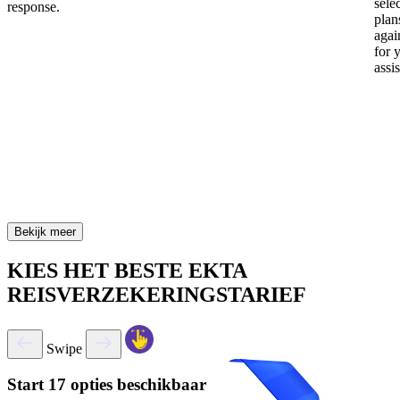
sele
response.
plan
again
for 
assi
Bekijk meer
KIES HET BESTE EKTA
REISVERZEKERINGSTARIEF
Swipe
Start
17 opties beschikbaar