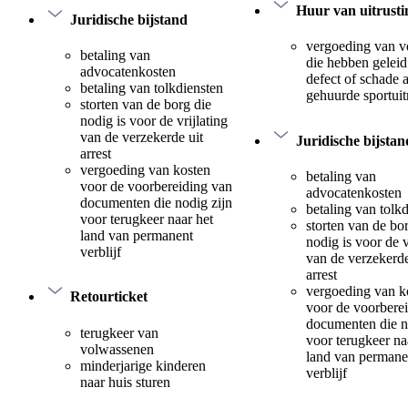
Huur van uitrusti
Juridische bijstand
vergoeding van v
betaling van
die hebben geleid
advocatenkosten
defect of schade 
betaling van tolkdiensten
gehuurde sportuit
storten van de borg die
nodig is voor de vrijlating
van de verzekerde uit
Juridische bijstan
arrest
vergoeding van kosten
betaling van
voor de voorbereiding van
advocatenkosten
documenten die nodig zijn
betaling van tolk
voor terugkeer naar het
storten van de bo
land van permanent
nodig is voor de v
verblijf
van de verzekerde
arrest
vergoeding van k
Retourticket
voor de voorbere
documenten die n
terugkeer van
voor terugkeer na
volwassenen
land van permane
minderjarige kinderen
verblijf
naar huis sturen