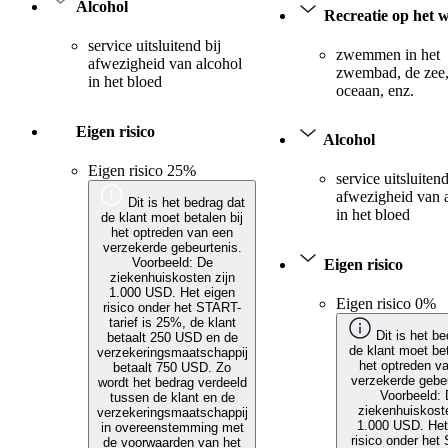
Alcohol
Recreatie op het 
service uitsluitend bij
zwemmen in het
afwezigheid van alcohol
zwembad, de zee,
in het bloed
oceaan, enz.
Eigen risico
Alcohol
Eigen risico 25%
service uitsluitend
afwezigheid van 
Dit is het bedrag dat
in het bloed
de klant moet betalen bij
het optreden van een
verzekerde gebeurtenis.
Voorbeeld: De
Eigen risico
ziekenhuiskosten zijn
1.000 USD. Het eigen
Eigen risico 0%
risico onder het START-
tarief is 25%, de klant
Dit is het be
betaalt 250 USD en de
de klant moet bet
verzekeringsmaatschappij
het optreden v
betaalt 750 USD. Zo
verzekerde gebeu
wordt het bedrag verdeeld
Voorbeeld:
tussen de klant en de
ziekenhuiskoste
verzekeringsmaatschappij
1.000 USD. Het
in overeenstemming met
risico onder het
de voorwaarden van het