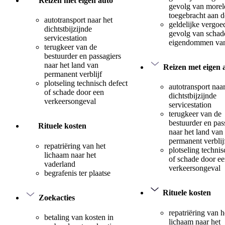
Reizen met eigen auto
gevolg van morel
toegebracht aan 
autotransport naar het
geldelijke vergoe
dichtstbijzijnde
gevolg van schad
servicestation
eigendommen van
terugkeer van de
bestuurder en passagiers
naar het land van
Reizen met eigen 
permanent verblijf
plotseling technisch defect
autotransport naar
of schade door een
dichtstbijzijnde
verkeersongeval
servicestation
terugkeer van de
bestuurder en pas
Rituele kosten
naar het land van
permanent verblij
repatriëring van het
plotseling technis
lichaam naar het
of schade door e
vaderland
verkeersongeval
begrafenis ter plaatse
Rituele kosten
Zoekacties
repatriëring van h
betaling van kosten in
lichaam naar het