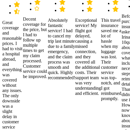
Befo
Decent
Absolutely
Exceptional
This travel
purc
Great
coverage for
fantastic
service! My
insurance
insu
coverage
the price, but
service! I had
flight got
saved me a
aske
and
I had to
to cancel my
delayed,
lot of
Irina
reasonable
follow up
trip last minute
causing a
hassle
10qu
prices. I
multiple
due to a family
missed
when my
abou
had to visit
times to get
emergency,
connection,
luggage
cove
a hospital
my claim
and the claim
and they
was lost.
what
abroad,
processed.
process was
covered all
Their
incl
and
Customer
smooth and
the additional
customer
nece
everything
service could
quick. Highly
costs. Their
service
step
was
be improved.
recommended!
support team
was top-
reim
covered
was very
notch, and
detai
without
understanding
I got
Than
any issues.
and efficient.
reimbursed
didn
The only
promptly.
use i
downside
Howe
was a
now
slight
kno
delay in
abou
customer
insu
service