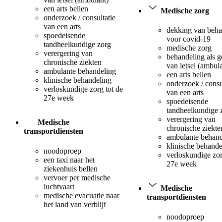
een arts bellen
Medische zorg
onderzoek / consultatie
van een arts
dekking van beha
spoedeisende
voor covid-19
tandheelkundige zorg
medische zorg
verergering van
behandeling als 
chronische ziekten
van letsel (ambul
ambulante behandeling
een arts bellen
klinische behandeling
onderzoek / consu
verloskundige zorg tot de
van een arts
27e week
spoedeisende
tandheelkundige 
verergering van
Medische
chronische ziekte
transportdiensten
ambulante behand
klinische behande
noodoproep
verloskundige zor
een taxi naar het
27e week
ziekenhuis bellen
vervoer per medische
luchtvaart
Medische
medische evacuatie naar
transportdiensten
het land van verblijf
noodoproep