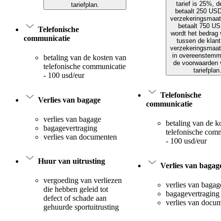
tarief is 25%, d
tariefplan.
betaalt 250 US
verzekeringsmaat
betaalt 750 US
Telefonische
wordt het bedrag 
communicatie
tussen de klant
verzekeringsmaat
in overeenstemm
betaling van de kosten van
de voorwaarden 
telefonische communicatie
tariefplan
- 100 usd/eur
Telefonische
Verlies van bagage
communicatie
verlies van bagage
betaling van de k
bagagevertraging
telefonische com
verlies van documenten
- 100 usd/eur
Huur van uitrusting
Verlies van bagag
vergoeding van verliezen
verlies van bagag
die hebben geleid tot
bagagevertraging
defect of schade aan
verlies van docu
gehuurde sportuitrusting