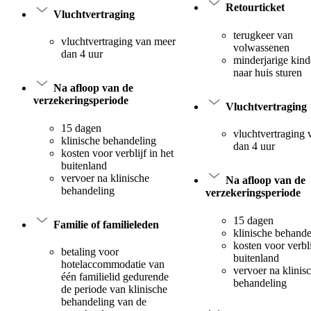
Retourticket
Vluchtvertraging
terugkeer van
vluchtvertraging van meer
volwassenen
dan 4 uur
minderjarige kind
naar huis sturen
Na afloop van de
verzekeringsperiode
Vluchtvertraging
15 dagen
vluchtvertraging
klinische behandeling
dan 4 uur
kosten voor verblijf in het
buitenland
vervoer na klinische
Na afloop van de
behandeling
verzekeringsperiode
15 dagen
Familie of familieleden
klinische behande
kosten voor verbli
betaling voor
buitenland
hotelaccommodatie van
vervoer na klinis
één familielid gedurende
behandeling
de periode van klinische
behandeling van de