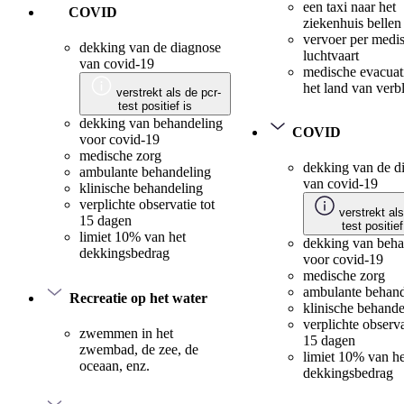
een taxi naar het
COVID
ziekenhuis bellen
vervoer per medi
dekking van de diagnose
luchtvaart
van covid-19
medische evacuat
het land van verbl
verstrekt als de pcr-
test positief is
dekking van behandeling
COVID
voor covid-19
medische zorg
dekking van de d
ambulante behandeling
van covid-19
klinische behandeling
verplichte observatie tot
verstrekt als
15 dagen
test positief
limiet 10% van het
dekking van beha
dekkingsbedrag
voor covid-19
medische zorg
ambulante behand
Recreatie op het water
klinische behande
verplichte observa
zwemmen in het
15 dagen
zwembad, de zee, de
limiet 10% van he
oceaan, enz.
dekkingsbedrag