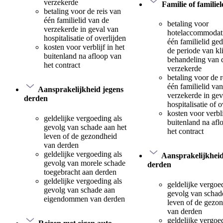
verzekerde
Familie of familie
betaling voor de reis van
één familielid van de
betaling voor
verzekerde in geval van
hotelaccommodat
hospitalisatie of overlijden
één familielid ge
kosten voor verblijf in het
de periode van kl
buitenland na afloop van
behandeling van 
het contract
verzekerde
betaling voor de r
één familielid va
Aansprakelijkheid jegens
verzekerde in gev
derden
hospitalisatie of o
kosten voor verbli
geldelijke vergoeding als
buitenland na afl
gevolg van schade aan het
het contract
leven of de gezondheid
van derden
geldelijke vergoeding als
Aansprakelijkheid
gevolg van morele schade
derden
toegebracht aan derden
geldelijke vergoeding als
geldelijke vergoe
gevolg van schade aan
gevolg van schad
eigendommen van derden
leven of de gezo
van derden
geldelijke vergoe