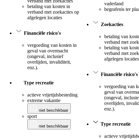
verband met zoekacties
vaderland
betaling van kosten in
begrafenis ter pla
verband met zoekacties op
afgelegen locaties
Zoekacties
Financiële risico's
betaling van kost
verband met zoek
vergoeding van kosten in
betaling van kost
geval van overmacht
verband met zoek
(ongeval, inclusief
afgelegen locaties
overlijden, invaliditeit,
enz.).
Financiële risico's
Type recreatie
vergoeding van k
geval van overma
actieve vrijetijdsbesteding
(ongeval, inclusie
extreme vakantie
overlijden, invalid
enz.).
niet beschikbaar
sport
Type recreatie
niet beschikbaar
actieve vrijetijds