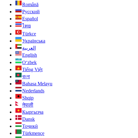
Română
Русский
Español
ไทย
Türkçe
Українська
العربية
English
O‘zbek
Tiếng Việt
বাংলা
Bahasa Melayu
Nederlands
Shqip
नेपाली
Кыргызча
Dansk
Тоҷикӣ
Türkmençe