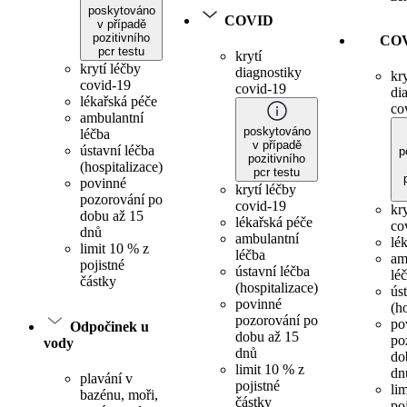
poskytováno
COVID
v případě
pozitivního
CO
pcr testu
krytí
krytí léčby
diagnostiky
kry
covid-19
covid-19
di
lékařská péče
co
ambulantní
poskytováno
léčba
v případě
ústavní léčba
p
pozitivního
(hospitalizace)
pcr testu
povinné
krytí léčby
pozorování po
covid-19
kr
dobu až 15
lékařská péče
co
dnů
ambulantní
lé
limit 10 % z
léčba
am
pojistné
ústavní léčba
lé
částky
(hospitalizace)
ús
povinné
(h
pozorování po
po
Odpočinek u
dobu až 15
po
vody
dnů
do
limit 10 % z
dn
plavání v
pojistné
li
bazénu, moři,
částky
po