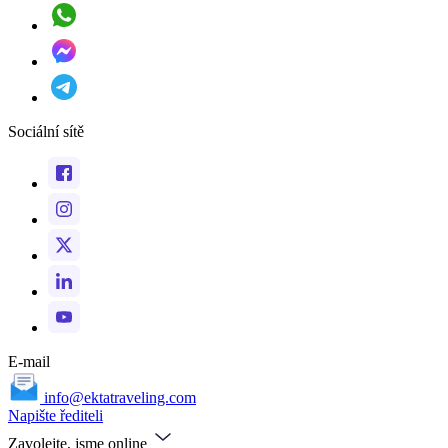
Sociální sítě
E-mail
info@ektatraveling.com
Napište řediteli
Zavolejte, jsme online