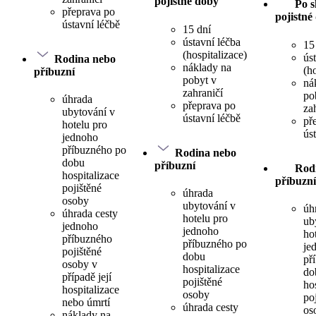
pojistné doby
Po s
přeprava po
pojistné
ústavní léčbě
15 dní
ústavní léčba
15
(hospitalizace)
ús
Rodina nebo
náklady na
(h
příbuzní
pobyt v
ná
zahraničí
po
úhrada
přeprava po
za
ubytování v
ústavní léčbě
př
hotelu pro
ús
jednoho
příbuzného po
Rodina nebo
dobu
příbuzní
Rod
hospitalizace
příbuzní
pojištěné
úhrada
osoby
ubytování v
úh
úhrada cesty
hotelu pro
ub
jednoho
jednoho
ho
příbuzného
příbuzného po
je
pojištěné
dobu
př
osoby v
hospitalizace
do
případě její
pojištěné
ho
hospitalizace
osoby
po
nebo úmrtí
úhrada cesty
os
náklady na