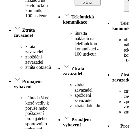
nákladů na
p
plánu.
telefonickou
komunikaci -
100 usd/eur
Telefonická
komunikace
Tele
komuni
Ztráta
úhrada
zavazadel
nákladů na
úh
telefonickou
ná
ztráta
komunikaci -
te
zavazadel
100 usd/eur
ko
zpoždění
10
zavazadel
ztráta dokladů
Ztráta
zavazadel
Ztrá
zavazad
Pronájem
ztráta
vybavení
zavazadel
ztr
zpoždění
za
náhrada škod,
zavazadel
zp
které vedly k
ztráta dokladů
za
poruše nebo
zt
poškození
pronajatého
Pronájem
sportovního
vybavení
Pro
vybavení