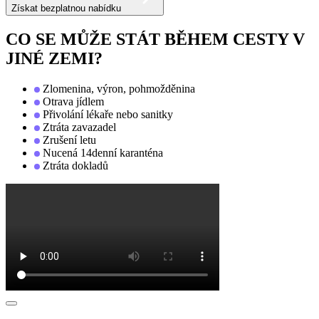
Získat bezplatnou nabídku
CO SE MŮŽE STÁT BĚHEM CESTY V
JINÉ ZEMI?
Zlomenina, výron, pohmožděnina
Otrava jídlem
Přivolání lékaře nebo sanitky
Ztráta zavazadel
Zrušení letu
Nucená 14denní karanténa
Ztráta dokladů