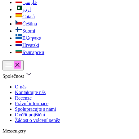
فارسی
اردو
Català
Čeština
Suomi
Ελληνικά
Hrvatski
Български
Společnost
O nás
Kontaktujte nás
Recenze
Právní informace
Spolupracujte s námi
Ověřit pojištění
Žádost o vrácení peněz
Messengery