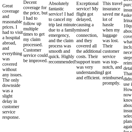
Decent
Absolutely
Exceptional
This travel
purc
Great
coverage for
fantastic
service! My
insurance
insu
coverage
the price, but
service! I had
flight got
saved me a
aske
and
I had to
to cancel my
delayed,
lot of
Irina
reasonable
follow up
trip last minute
causing a
hassle
10qu
prices. I
multiple
due to a family
missed
when my
abou
had to visit
times to get
emergency,
connection,
luggage
cove
a hospital
my claim
and the claim
and they
was lost.
what
abroad,
processed.
process was
covered all
Their
incl
and
Customer
smooth and
the additional
customer
nece
everything
service could
quick. Highly
costs. Their
service
step
was
be improved.
recommended!
support team
was top-
reim
covered
was very
notch, and
detai
without
understanding
I got
Than
any issues.
and efficient.
reimbursed
didn
The only
promptly.
use i
downside
Howe
was a
now
slight
kno
delay in
abou
customer
insu
service
sele
response.
plan
again
for 