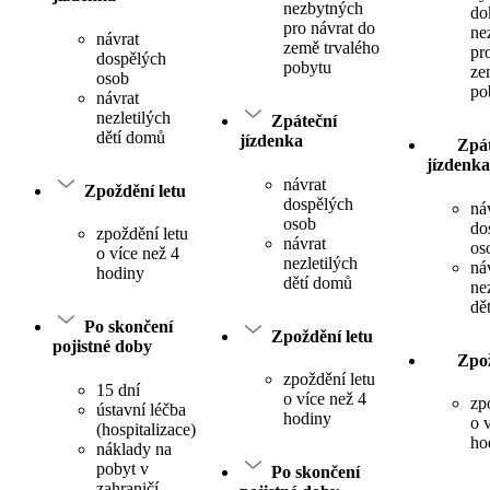
nezbytných
do
pro návrat do
ne
návrat
země trvalého
pr
dospělých
pobytu
ze
osob
po
návrat
nezletilých
Zpáteční
dětí domů
jízdenka
Zpát
jízdenka
návrat
Zpoždění letu
dospělých
ná
osob
do
zpoždění letu
návrat
os
o více než 4
nezletilých
ná
hodiny
dětí domů
ne
dě
Po skončení
Zpoždění letu
pojistné doby
Zpož
zpoždění letu
15 dní
o více než 4
zp
ústavní léčba
hodiny
o 
(hospitalizace)
ho
náklady na
pobyt v
Po skončení
zahraničí