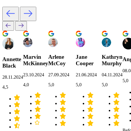
Marvin
Arlene
Jane
Kathryn
Annette
Ang
McKinney
McCoy
Cooper
Murphy
Black
08.0
23.10.2024
27.09.2024
21.06.2024
04.11.2024
28.11.2024
5,0
4,0
5,0
5,0
5,0
4,5
Befo