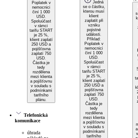
Jedná
Poplatek v
se o částku,
nemocnici
kterou musí
činí 1 000
s
klient
USD.
k
zaplatit při
Spoluúčast
vzniku
v rámci
pojistné
tarifu START
události.
je 25 %,
Příklad:
klient zaplatí
Poplatek v
250 USD a
nemocnici
pojišťovna
činí 1 000
zaplatí 750
USD.
USD.
Spoluúčast
Částka je
v rámci
tedy
tarifu START
rozdělena
je 25 %,
mezi klienta
t
klient zaplatí
a pojišťovnu
250 USD a
v souladu s
k
pojišťovna
podmínkami
zaplatí 750
tarifního
USD.
plánu.
Částka je
tedy
rozdělena
Telefonická
mezi klienta
komunikace
a pojišťovnu
m
v souladu s
a
podmínkami
úhrada
tarifního