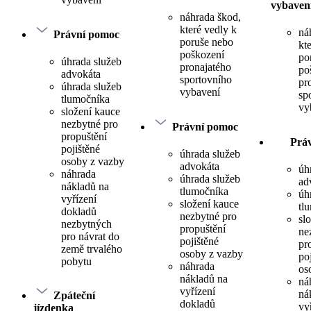
vybaven
náhrada škod,
které vedly k
ná
Právní pomoc
poruše nebo
kt
poškození
po
úhrada služeb
pronajatého
po
advokáta
sportovního
pr
úhrada služeb
vybavení
sp
tlumočníka
vy
složení kauce
nezbytné pro
Právní pomoc
propuštění
Prá
pojištěné
úhrada služeb
osoby z vazby
advokáta
úh
náhrada
úhrada služeb
ad
nákladů na
tlumočníka
úh
vyřízení
složení kauce
tl
dokladů
nezbytné pro
sl
nezbytných
propuštění
ne
pro návrat do
pojištěné
pr
země trvalého
osoby z vazby
po
pobytu
náhrada
os
nákladů na
ná
vyřízení
ná
Zpáteční
dokladů
vy
jízdenka