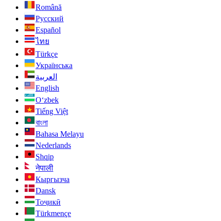
Română
Русский
Español
ไทย
Türkçe
Українська
العربية
English
O‘zbek
Tiếng Việt
বাংলা
Bahasa Melayu
Nederlands
Shqip
नेपाली
Кыргызча
Dansk
Тоҷикӣ
Türkmençe