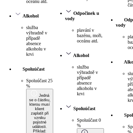
oceánu atd.
čá
Odpočinek u
Alkohol
vody
Odp
vody
služba
plavání v
výhradně v
bazénu, moři,
pl
případě
oceánu atd.
ba
absence
oc
alkoholu v
krvi
Alkohol
Alko
služba
Spoluúčast
výhradně v
sl
případě
vý
Spoluúčast 25
absence
př
%
alkoholu v
ab
krvi
al
Jedná
se o částku,
kr
kterou musí
Spoluúčast
klient
zaplatit při
Spol
vzniku
Spoluúčast 0
pojistné
%
Sp
události.
Příklad:
%