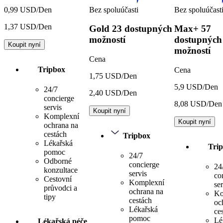
Bez spoluúčasti
Bez spoluúčast
0,99 USD/Den
1,37 USD/Den
Gold
23 dostupných
Max+
57
možností
dostupných
Koupit nyní
možností
Cena
Tripbox
Cena
1,75 USD/Den
5,9 USD/Den
24/7
2,40 USD/Den
concierge
8,08 USD/Den
servis
Koupit nyní
Komplexní
Koupit nyní
ochrana na
cestách
Tripbox
Lékařská
Tri
pomoc
24/7
Odborné
concierge
24
konzultace
servis
co
Cestovní
Komplexní
ser
průvodci a
ochrana na
Ko
tipy
cestách
oc
Lékařská
ce
pomoc
Lé
Lékařská péče