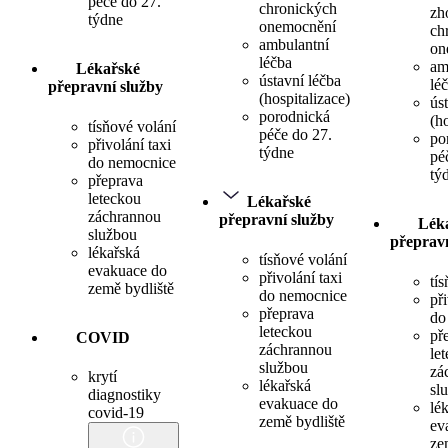
péče do 27.
chronických
zh
týdne
onemocnění
ch
ambulantní
on
léčba
am
Lékařské
ústavní léčba
lé
přepravní služby
(hospitalizace)
ús
porodnická
(h
tísňové volání
péče do 27.
po
přivolání taxi
týdne
pé
do nemocnice
tý
přeprava
leteckou
Lékařské
záchrannou
přepravní služby
Lék
službou
přepravn
lékařská
tísňové volání
evakuace do
přivolání taxi
tí
země bydliště
do nemocnice
při
přeprava
do
leteckou
př
COVID
záchrannou
le
službou
zá
krytí
lékařská
sl
diagnostiky
evakuace do
lé
covid-19
země bydliště
ev
ze