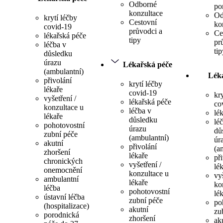
Odborné
po
konzultace
Od
krytí léčby
Cestovní
ko
covid-19
průvodci a
Ce
lékařská péče
tipy
pr
léčba v
tip
důsledku
úrazu
Lékařská péče
(ambulantní)
Lék
přivolání
krytí léčby
lékaře
covid-19
kr
vyšetření /
lékařská péče
co
konzultace u
léčba v
lé
lékaře
důsledku
lé
pohotovostní
úrazu
dů
zubní péče
(ambulantní)
úr
akutní
přivolání
(a
zhoršení
lékaře
př
chronických
vyšetření /
lé
onemocnění
konzultace u
vyš
ambulantní
lékaře
ko
léčba
pohotovostní
lé
ústavní léčba
zubní péče
po
(hospitalizace)
akutní
zu
porodnická
zhoršení
ak