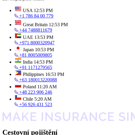
USA
12:53 PM
+1 786 84 00 779
Great Britain
12:53 PM
+44 7488811679
UAE
13:53 PM
+971 8000320947
Japan
10:53 PM
+81 8005009805
India
14:53 PM
+91 1171279565
Philippines
16:53 PM
+63 180013220088
Poland
11:20 AM
+48 223 906 246
Chile
5:20 AM
+56 926 431 523
Cestovní pojištění