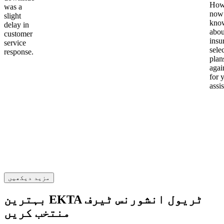
Howe
was a
now
slight
kno
delay in
abou
customer
insu
service
sele
response.
plan
again
for 
assi
مزید دیکھیں
بہترین EKTA ٹریول انشورنس ٹیرف
منتخب کریں