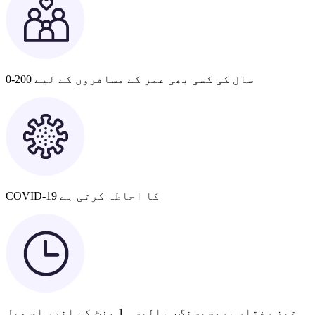
0-200 سال کی کسی بھی عمر کے مسافروں کے لیے
COVID-19 کا احاطہ کرتی ہے
تیز رفتار پروسیسنگ، پالیسی 1 منٹ کے اندر ای میل