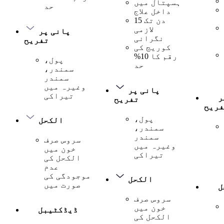
ہسپتال میں
حد
داخل علاج
15 دن تک
لازمی
پانی پر
نگرانی
تفریح
کوریج کی
رقم کا 10%
پول،
حد
سمندر،
سمندر
وغیرہ میں
پانی پر
تیراکی
ر
تفریح
فریح
پول،
الکحل
سمندر،
سمندر
سروس صرف
وغیرہ میں
خون میں
تیراکی
الکحل کی
عدم
موجودگی کی
الکحل
صورت میں
ل
سروس صرف
خون میں
ڈیڈکٹیبل
الکحل کی