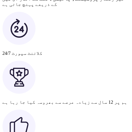
کے ذریعے پہنچ جاتی ہے
کلائنٹ سپورٹ 24/7
ہم پر 12 سال سے زیادہ عرصے سے بھروسہ کیا جا رہا ہے