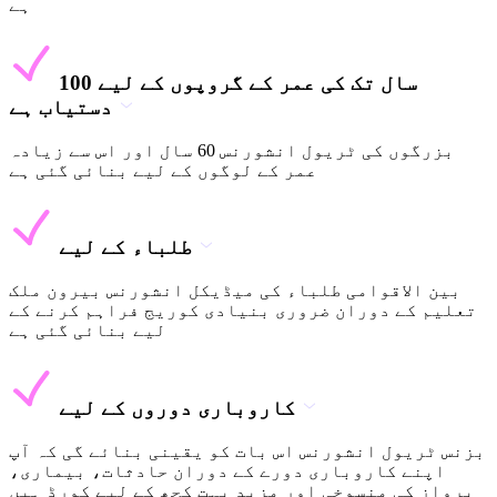
ہے
100 سال تک کی عمر کے گروپوں کے لیے
دستیاب ہے
بزرگوں کی ٹریول انشورنس 60 سال اور اس سے زیادہ
عمر کے لوگوں کے لیے بنائی گئی ہے
طلباء کے لیے
بین الاقوامی طلباء کی میڈیکل انشورنس بیرون ملک
تعلیم کے دوران ضروری بنیادی کوریج فراہم کرنے کے
لیے بنائی گئی ہے
کاروباری دوروں کے لیے
بزنس ٹریول انشورنس اس بات کو یقینی بنائے گی کہ آپ
اپنے کاروباری دورے کے دوران حادثات، بیماری،
پرواز کی منسوخی اور مزید بہت کچھ کے لیے کورڈ ہیں