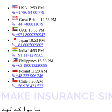
USA
12:53 PM
+1 786 84 00 779
Great Britain
12:53 PM
+44 7488811679
UAE
13:53 PM
+971 8000320947
Japan
10:53 PM
+81 8005009805
India
14:53 PM
+91 1171279565
Philippines
16:53 PM
+63 180013220088
Poland
11:20 AM
+48 223 906 246
Chile
5:20 AM
+56 926 431 523
ساموآ کے لیے