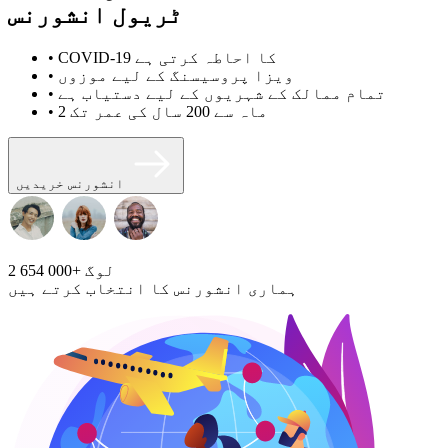
ٹریول انشورنس
• COVID-19 کا احاطہ کرتی ہے
• ویزا پروسیسنگ کے لیے موزوں
• تمام ممالک کے شہریوں کے لیے دستیاب ہے
• 2 ماہ سے 200 سال کی عمر تک
انشورنس خریدیں
لوگ
2 654 000+
ہماری انشورنس کا انتخاب کرتے ہیں