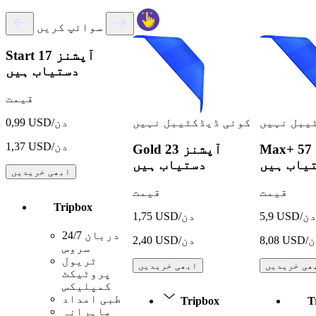
سوائپ کریں
17 آپشنز
Start
دستیاب ہیں
قیمت
یبل نہیں
کوئی ڈیڈکٹیبل نہیں
0,99 USD/دن
1,37 USD/دن
57 آپشنز
Max+
23 آپشنز
Gold
یاب ہیں
دستیاب ہیں
ابھی خریدیں
قیمت
قیمت
Tripbox
5, USD/دن
1,75 USD/دن
24/7 دربان
USD/دن
2,40 USD/دن
سروس
ٹریول
ھی خریدیں
ابھی خریدیں
پروٹیکٹ
کمپلیکس
طبی امداد
Tripbox
T
ماہرانہ