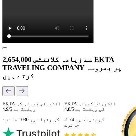
2,654,000 سے زیادہ کلائنٹس EKTA
TRAVELING COMPANY پر بھروسہ
کرتے ہیں
ЕКТА انشورنس کمپنی
ЕКТА انشورنس کمپنی کی
کی ریٹنگ ہے 4.8/5
ریٹنگ ہے 4.9/5
کی بنیاد پر 2174
کی بنیاد پر 1030 جائزے
جائزے