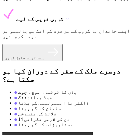
گروپ ٹرپس کے لیے
اپنے خاندان یا گروپ کے ہر فرد کو ایک ہی پالیسی پر
بیمہ کروائیں
مفت قیمت حاصل کریں
دوسرے ملک کے سفر کے دوران کیا ہو
سکتا ہے؟
ہڈی کا ٹوٹنا، موچ، چوٹ
فوڈ پوائزننگ
ڈاکٹر یا ایمبولینس کو بلانا
سامان کا گم ہونا
فلائٹ کی منسوخی
14 دن کی لازمی نگرانی
دستاویزات کا گم ہونا