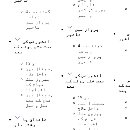
تاخیر
نابالغ
بچوں کی گھر
4 گھنٹے سے
واپسی
زیادہ
پرواز میں
تاخیر
پرواز میں
ں
تاخیر
اخیر
انشورنس کی
4 گھنٹے سے
مدت ختم ہونے کے
زیادہ
بعد
پرواز میں
تاخیر
15 دن
ہسپتال میں
داخل علاج
انشورنس کی
بیرون ملک
ی
مدت ختم ہونے کے
قیام کے
ے کے
بعد
اخراجات
بعد
ہسپتال میں
15 دن
علاج کے بعد
ہسپتال میں
نقل و حمل
داخل علاج
بیرون ملک
قیام کے
خاندان یا
اخراجات
رشتہ دار
ہسپتال میں