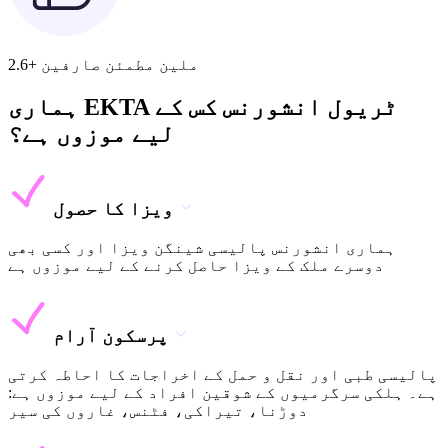
2.6+ ملین مطمئن صارفین
ہماری EKTA ٹریول انشورنس کس کے
لیے موزوں ہے؟
ویزا کا حصول
ہماری انشورنس پالیسی شینگن ویزا اور کسی بھی
دوسرے ملک کے ویزا حاصل کرنے کے لیے موزوں ہے
پرسکون آرام
پالیسی طبی اور نقل و حمل کے اخراجات کا احاطہ کرتی
ہے۔ ہلکی سرگرمیوں کے شوقین افراد کے لیے موزوں ہے:
دوڑنا، تیراکی، فٹنس، غاروں کی سیر