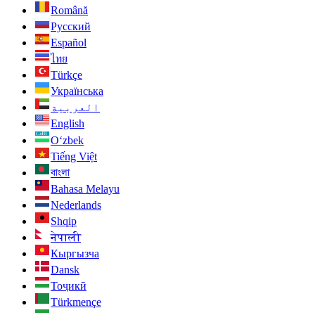
Română
Русский
Español
ไทย
Türkçe
Українська
العربية
English
O‘zbek
Tiếng Việt
বাংলা
Bahasa Melayu
Nederlands
Shqip
नेपाली
Кыргызча
Dansk
Тоҷикӣ
Türkmençe