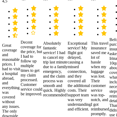
4,5
Befo
Decent
Absolutely
Exceptional
This travel
purc
Great
coverage for
fantastic
service! My
insurance
insu
coverage
the price, but
service! I had
flight got
saved me a
aske
and
I had to
to cancel my
delayed,
lot of
Irina
reasonable
follow up
trip last minute
causing a
hassle
10qu
prices. I
multiple
due to a family
missed
when my
abou
had to visit
times to get
emergency,
connection,
luggage
cove
a hospital
my claim
and the claim
and they
was lost.
what
abroad,
processed.
process was
covered all
Their
incl
and
Customer
smooth and
the additional
customer
nece
everything
service could
quick. Highly
costs. Their
service
step
was
be improved.
recommended!
support team
was top-
reim
covered
was very
notch, and
detai
without
understanding
I got
Than
any issues.
and efficient.
reimbursed
didn
The only
promptly.
use i
downside