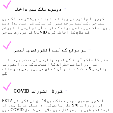
دوسرے ملک میں داخلہ
کورونا وائرس کی وبا نے دنیا کے بیشتر ممالک میں
سیاحوں کے لیے سرحد عبور کرنے کے قوانین بدل دیے
ہیں۔ ملک میں داخل ہونے کے لیے، آپ کو ایسی انشورنس
کی ضرورت ہے جو COVID کے علاج کا احاطہ کرے
ہر موقع کے لیے انشورنس پالیسی
سفر کا ملک، آرام کی قسم، پالیسی کی مدت، بیمہ شدہ
رقم اور اضافی خطرات کا انتخاب کریں، انشورنس
پالیسی 5 منٹ کے اندر آپ کے ای میل پر بھیج دی جائے
گی
COVID کورڈ انشورنس
EKTA انشورنس میں دوسرے ملک میں 14 دن کی نگرانی
اور روزانہ 70$ تک رہائش کی ادائیگی شامل ہے۔ اس
میں COVID ٹیسٹنگ، طبی یا ہسپتال میں علاج بھی شامل