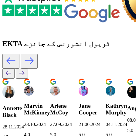
EKTA ٹریول انشورنس کے جائزے
Marvin
Arlene
Jane
Kathryn
Annette
Ang
McKinney
McCoy
Cooper
Murphy
Black
08.0
23.10.2024
27.09.2024
21.06.2024
04.11.2024
28.11.2024
5,0
4,0
5,0
5,0
5,0