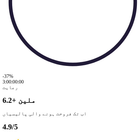
-37
%
3:00:00
:
00
رعایت
6.2+ ملین
اب تک فروخت ہونے والی پالیسیاں
4.9/5