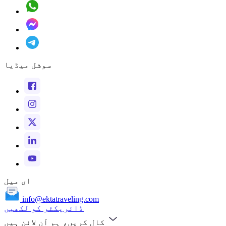
سوشل میڈیا
ای میل
info@ektatraveling.com
ڈائریکٹر کو لکھیں
کال کریں، ہم آن لائن ہیں