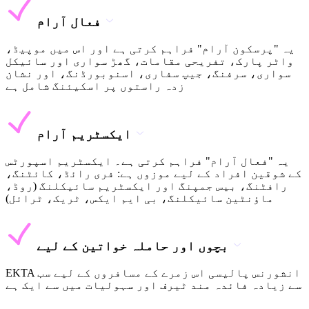
فعال آرام
یہ "پرسکون آرام" فراہم کرتی ہے اور اس میں موپیڈ،
واٹر پارک، تفریحی مقامات، گھڑ سواری اور سائیکل
سواری، سرفنگ، جیپ سفاری، اسنوبورڈنگ، اور نشان
زدہ راستوں پر اسکیئنگ شامل ہے
ایکسٹریم آرام
یہ "فعال آرام" فراہم کرتی ہے۔ ایکسٹریم اسپورٹس
کے شوقین افراد کے لیے موزوں ہے: فری رائڈ، کائٹنگ،
رافٹنگ، بیس جمپنگ اور ایکسٹریم سائیکلنگ (روڈ،
ماؤنٹین سائیکلنگ، بی ایم ایکس، ٹریک، ٹرائل)
بچوں اور حاملہ خواتین کے لیے
EKTA انشورنس پالیسی اس زمرے کے مسافروں کے لیے سب
سے زیادہ فائدہ مند ٹیرف اور سہولیات میں سے ایک ہے