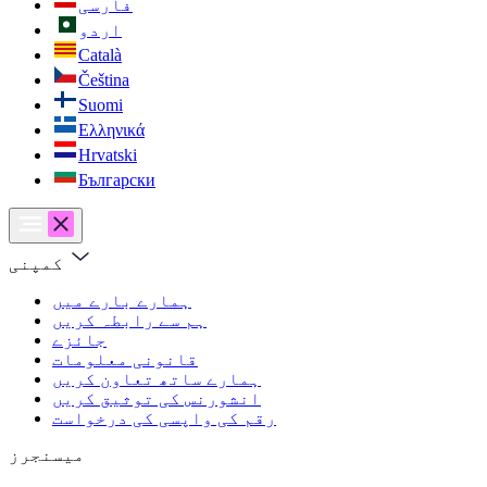
فارسی
اردو
Català
Čeština
Suomi
Ελληνικά
Hrvatski
Български
کمپنی
ہمارے بارے میں
ہم سے رابطہ کریں
جائزے
قانونی معلومات
ہمارے ساتھ تعاون کریں
انشورنس کی توثیق کریں
رقم کی واپسی کی درخواست
میسنجرز