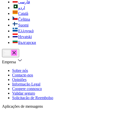
فارسی
اردو
Català
Čeština
Suomi
Ελληνικά
Hrvatski
Български
Empresa
Sobre nós
Contacte-nos
Opiniões
Informação Legal
Coopere connosco
Validar seguro
Solicitação de Reembolso
Aplicações de mensagens