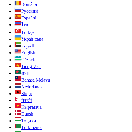
Română
Русский
Español
ไทย
Türkçe
Українська
العربية
English
O‘zbek
Tiếng Việt
বাংলা
Bahasa Melayu
Nederlands
Shqip
नेपाली
Кыргызча
Dansk
Тоҷикӣ
Türkmençe