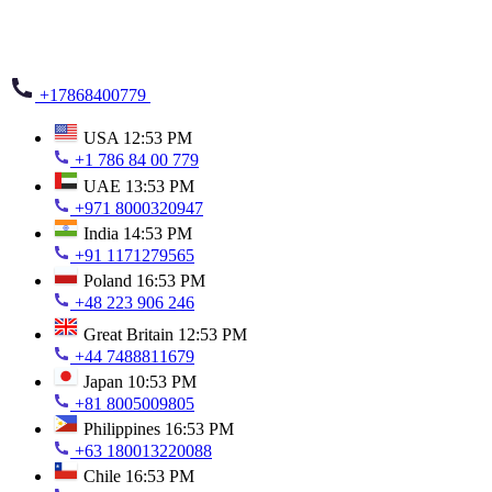
+17868400779
USA
12:53 PM
+1 786 84 00 779
UAE
13:53 PM
+971 8000320947
India
14:53 PM
+91 1171279565
Poland
16:53 PM
+48 223 906 246
Great Britain
12:53 PM
+44 7488811679
Japan
10:53 PM
+81 8005009805
Philippines
16:53 PM
+63 180013220088
Chile
16:53 PM