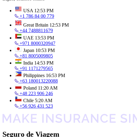
USA
12:53 PM
+1 786 84 00 779
Great Britain
12:53 PM
+44 7488811679
UAE
13:53 PM
+971 8000320947
Japan
10:53 PM
+81 8005009805
India
14:53 PM
+91 1171279565
Philippines
16:53 PM
+63 180013220088
Poland
11:20 AM
+48 223 906 246
Chile
5:20 AM
+56 926 431 523
Seguro de Viagem