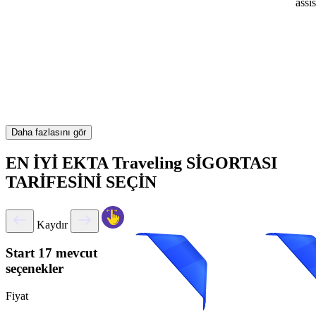
assi
Daha fazlasını gör
EN İYİ EKTA Traveling SİGORTASI
TARİFESİNİ SEÇİN
Kaydır
Start
17 mevcut
seçenekler
Fiyat