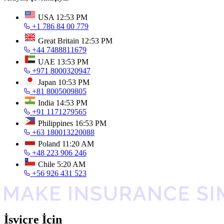
USA
12:53 PM
+1 786 84 00 779
Great Britain
12:53 PM
+44 7488811679
UAE
13:53 PM
+971 8000320947
Japan
10:53 PM
+81 8005009805
India
14:53 PM
+91 1171279565
Philippines
16:53 PM
+63 180013220088
Poland
11:20 AM
+48 223 906 246
Chile
5:20 AM
+56 926 431 523
İsviçre İçin