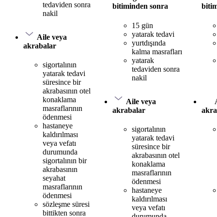
tedaviden sonra
bitiminden sonra
biti
nakil
15 gün
yatarak tedavi
Aile veya
yurtdışında
akrabalar
kalma masrafları
yatarak
sigortalının
tedaviden sonra
yatarak tedavi
nakil
süresince bir
akrabasının otel
konaklama
Aile veya
masraflarının
akrabalar
akra
ödenmesi
hastaneye
sigortalının
kaldırılması
yatarak tedavi
veya vefatı
süresince bir
durumunda
akrabasının otel
sigortalının bir
konaklama
akrabasının
masraflarının
seyahat
ödenmesi
masraflarının
hastaneye
ödenmesi
kaldırılması
sözleşme süresi
veya vefatı
bittikten sonra
durumunda