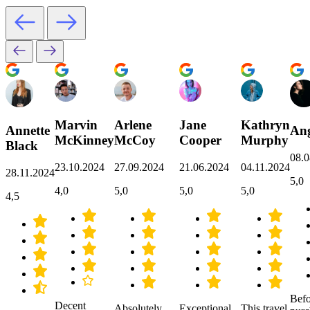
Marvin
Arlene
Jane
Kathryn
Annette
Ang
McKinney
McCoy
Cooper
Murphy
Black
08.0
23.10.2024
27.09.2024
21.06.2024
04.11.2024
28.11.2024
5,0
4,0
5,0
5,0
5,0
4,5
Befo
Decent
Absolutely
Exceptional
This travel