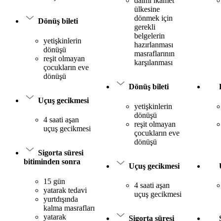
daimi ikamet
ülkesine
dönmek için
Dönüş bileti
gerekli
belgelerin
yetişkinlerin
hazırlanması
dönüşü
masraflarının
reşit olmayan
karşılanması
çocukların eve
dönüşü
Dönüş bileti
Uçuş gecikmesi
yetişkinlerin
dönüşü
4 saati aşan
reşit olmayan
uçuş gecikmesi
çocukların eve
dönüşü
Sigorta süresi
bitiminden sonra
Uçuş gecikmesi
15 gün
4 saati aşan
yatarak tedavi
uçuş gecikmesi
yurtdışında
kalma masrafları
yatarak
Sigorta süresi