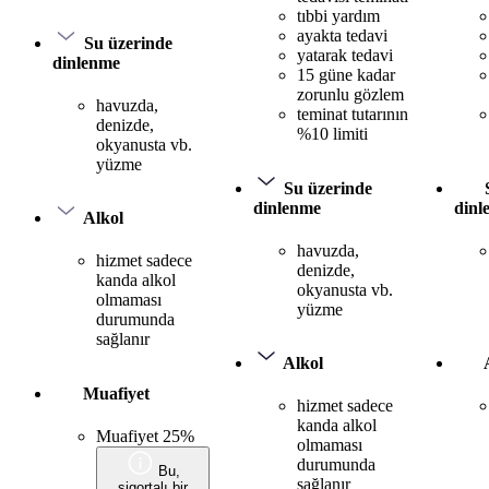
tıbbi yardım
ayakta tedavi
Su üzerinde
yatarak tedavi
dinlenme
15 güne kadar
zorunlu gözlem
havuzda,
teminat tutarının
denizde,
%10 limiti
okyanusta vb.
yüzme
Su üzerinde
dinlenme
dinl
Alkol
havuzda,
hizmet sadece
denizde,
kanda alkol
okyanusta vb.
olmaması
yüzme
durumunda
sağlanır
Alkol
Muafiyet
hizmet sadece
kanda alkol
Muafiyet 25%
olmaması
durumunda
Bu,
sağlanır
sigortalı bir