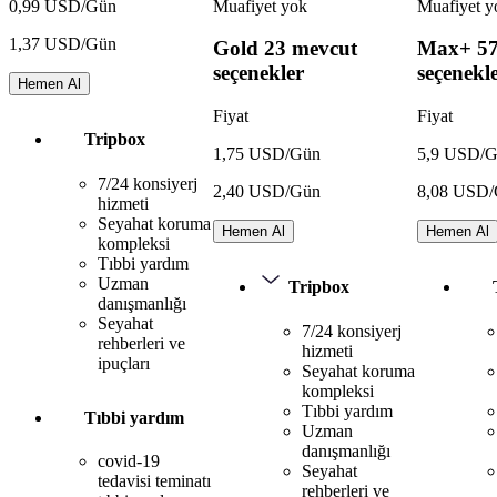
Muafiyet yok
Muafiyet y
0,99 USD/Gün
1,37 USD/Gün
Gold
23 mevcut
Max+
5
seçenekler
seçenekl
Hemen Al
Fiyat
Fiyat
Tripbox
1,75 USD/Gün
5,9 USD/
7/24 konsiyerj
2,40 USD/Gün
8,08 USD
hizmeti
Seyahat koruma
Hemen Al
Hemen Al
kompleksi
Tıbbi yardım
Uzman
Tripbox
danışmanlığı
Seyahat
7/24 konsiyerj
rehberleri ve
hizmeti
ipuçları
Seyahat koruma
kompleksi
Tıbbi yardım
Tıbbi yardım
Uzman
danışmanlığı
covid-19
Seyahat
tedavisi teminatı
rehberleri ve