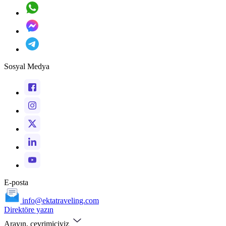
Sosyal Medya
E-posta
info@ektatraveling.com
Direktöre yazın
Arayın, çevrimiçiyiz