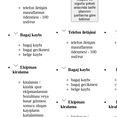
sigorta şirketi
arasında tarife
telefon iletişim
planının
masraflarının
şartlarına göre
ödenmesi - 100
bölünür.
usd/eur
Telefon iletişimi
Bagaj kaybı
telefon iletişim
bagaj kaybı
masraflarının
bagaj gecikmesi
ödenmesi - 100
belge kaybı
usd/eur
Ekipman
Bagaj kaybı
kiralama
bagaj kaybı
kiralanan /
bagaj gecikmesi
kiralık spor
belge kaybı
ekipmanlarının
bozulması veya
hasar görmesi
Ekipman
sonucu oluşan
kiralama
kira
kayıpların
karşılanması
kiralanan /