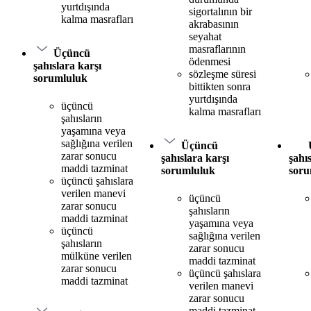
yurtdışında
sigortalının bir
kalma masrafları
akrabasının
seyahat
masraflarının
Üçüncü
ödenmesi
şahıslara karşı
sözleşme süresi
sorumluluk
bittikten sonra
yurtdışında
üçüncü
kalma masrafları
şahısların
yaşamına veya
sağlığına verilen
Üçüncü
zarar sonucu
şahıslara karşı
şahı
maddi tazminat
sorumluluk
soru
üçüncü şahıslara
verilen manevi
üçüncü
zarar sonucu
şahısların
maddi tazminat
yaşamına veya
üçüncü
sağlığına verilen
şahısların
zarar sonucu
mülküne verilen
maddi tazminat
zarar sonucu
üçüncü şahıslara
maddi tazminat
verilen manevi
zarar sonucu
maddi tazminat