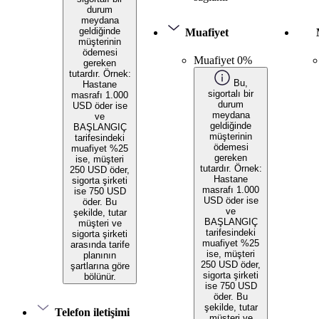
durum
meydana
geldiğinde
Muafiyet
müşterinin
ödemesi
Muafiyet 0%
gereken
tutardır. Örnek:
Bu,
Hastane
sigortalı bir
masrafı 1.000
durum
USD öder ise
meydana
ve
geldiğinde
BAŞLANGIÇ
müşterinin
tarifesindeki
ödemesi
muafiyet %25
gereken
ise, müşteri
tutardır. Örnek:
250 USD öder,
Hastane
sigorta şirketi
masrafı 1.000
ise 750 USD
USD öder ise
öder. Bu
ve
şekilde, tutar
BAŞLANGIÇ
müşteri ve
tarifesindeki
sigorta şirketi
muafiyet %25
arasında tarife
ise, müşteri
planının
250 USD öder,
şartlarına göre
sigorta şirketi
bölünür.
ise 750 USD
öder. Bu
şekilde, tutar
Telefon iletişimi
müşteri ve