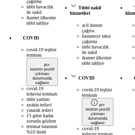
çağırma
tıbbi havacılık
Tıbbi nakil
ile nakil
hizmetleri
hizm
ikamet ülkesine
tıbbi tahliye
acil durum
çağrısı
hastaneye taksi
COVID
çağırma
tıbbi havacılık
covid-19 teşhisi
ile nakil
teminatı
ikamet ülkesine
tıbbi tahliye
pcr
testinin pozitif
çıkması
COVID
durumunda
sağlanır
covid-19
covid-19 teşhisi
tedavisi teminatı
teminatı
tıbbi yardım
ayakta tedavi
pcr
testinin pozitif
yatarak tedavi
çıkması
15 güne kadar
durumunda
zorunlu gözlem
sağlanır
teminat tutarının
covid-19
%10 limiti
tedavisi teminatı