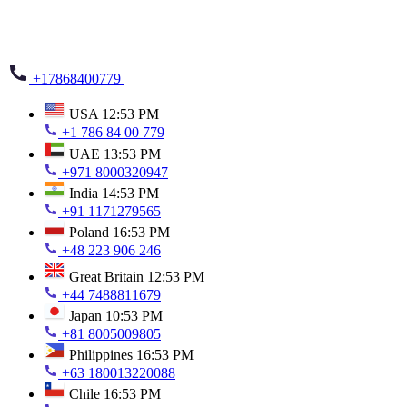
+17868400779
USA
12:53 PM
+1 786 84 00 779
UAE
13:53 PM
+971 8000320947
India
14:53 PM
+91 1171279565
Poland
16:53 PM
+48 223 906 246
Great Britain
12:53 PM
+44 7488811679
Japan
10:53 PM
+81 8005009805
Philippines
16:53 PM
+63 180013220088
Chile
16:53 PM