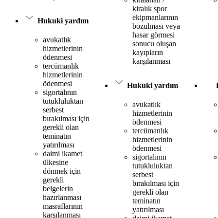
kiralık spor
ekipmanlarının
Hukuki yardım
bozulması veya
hasar görmesi
avukatlık
sonucu oluşan
hizmetlerinin
kayıpların
ödenmesi
karşılanması
tercümanlık
hizmetlerinin
ödenmesi
Hukuki yardım
sigortalının
tutukluluktan
avukatlık
serbest
hizmetlerinin
bırakılması için
ödenmesi
gerekli olan
tercümanlık
teminatın
hizmetlerinin
yatırılması
ödenmesi
daimi ikamet
sigortalının
ülkesine
tutukluluktan
dönmek için
serbest
gerekli
bırakılması için
belgelerin
gerekli olan
hazırlanması
teminatın
masraflarının
yatırılması
karşılanması