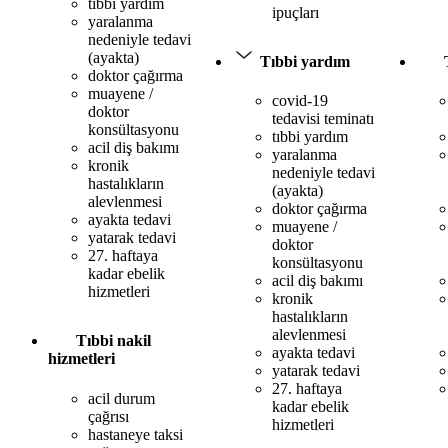
tıbbi yardım
ipuçları
yaralanma
nedeniyle tedavi
(ayakta)
Tıbbi yardım
doktor çağırma
muayene /
covid-19
doktor
tedavisi teminatı
konsültasyonu
tıbbi yardım
acil diş bakımı
yaralanma
kronik
nedeniyle tedavi
hastalıkların
(ayakta)
alevlenmesi
doktor çağırma
ayakta tedavi
muayene /
yatarak tedavi
doktor
27. haftaya
konsültasyonu
kadar ebelik
acil diş bakımı
hizmetleri
kronik
hastalıkların
alevlenmesi
Tıbbi nakil
ayakta tedavi
hizmetleri
yatarak tedavi
27. haftaya
acil durum
kadar ebelik
çağrısı
hizmetleri
hastaneye taksi