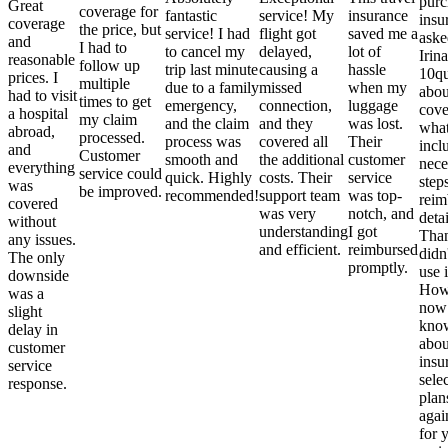
purc
Great
coverage for
fantastic
service! My
insurance
insu
coverage
the price, but
service! I had
flight got
saved me a
aske
and
I had to
to cancel my
delayed,
lot of
Irina
reasonable
follow up
trip last minute
causing a
hassle
10qu
prices. I
multiple
due to a family
missed
when my
abou
had to visit
times to get
emergency,
connection,
luggage
cove
a hospital
my claim
and the claim
and they
was lost.
what
abroad,
processed.
process was
covered all
Their
incl
and
Customer
smooth and
the additional
customer
nece
everything
service could
quick. Highly
costs. Their
service
step
was
be improved.
recommended!
support team
was top-
reim
covered
was very
notch, and
detai
without
understanding
I got
Than
any issues.
and efficient.
reimbursed
didn
The only
promptly.
use i
downside
Howe
was a
now
slight
kno
delay in
abou
customer
insu
service
sele
response.
plan
again
for 