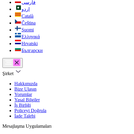
فارسی
اردو
Català
Čeština
Suomi
Ελληνικά
Hrvatski
Български
Şirket
Hakkımızda
Bize Ulaşın
Yorumlar
Yasal Bilgiler
İş Birliği
Poliçeyi Doğrula
İade Talebi
Mesajlaşma Uygulamaları