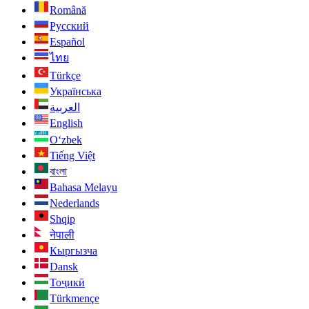
Română
Русский
Español
ไทย
Türkçe
Українська
العربية
English
O‘zbek
Tiếng Việt
বাংলা
Bahasa Melayu
Nederlands
Shqip
नेपाली
Кыргызча
Dansk
Тоҷикӣ
Türkmençe