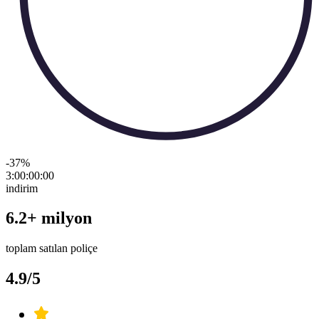
-37
%
3:00:00
:
00
indirim
6.2+ milyon
toplam satılan poliçe
4.9/5