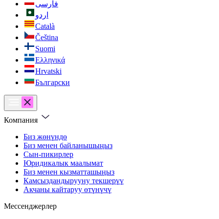
فارسی
اردو
Català
Čeština
Suomi
Ελληνικά
Hrvatski
Български
Компания
Биз жөнүндө
Биз менен байланышыңыз
Сын-пикирлер
Юридикалык маалымат
Биз менен кызматташыңыз
Камсыздандырууну текшерүү
Акчаны кайтаруу өтүнүчү
Мессенджерлер