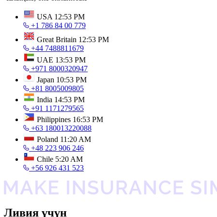
USA
12:53 PM
+1 786 84 00 779
Great Britain
12:53 PM
+44 7488811679
UAE
13:53 PM
+971 8000320947
Japan
10:53 PM
+81 8005009805
India
14:53 PM
+91 1171279565
Philippines
16:53 PM
+63 180013220088
Poland
11:20 AM
+48 223 906 246
Chile
5:20 AM
+56 926 431 523
Ливия үчүн