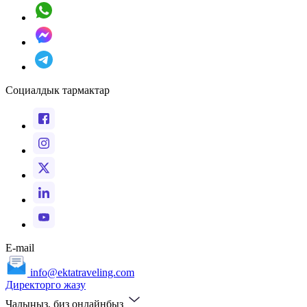
Социалдык тармактар
E-mail
info@ektatraveling.com
Директорго жазу
Чалыңыз, биз онлайнбыз