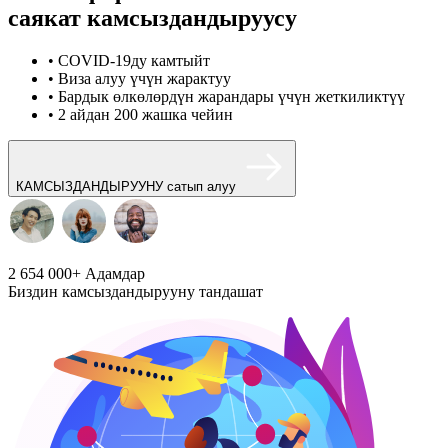
саякат камсыздандыруусу
• COVID-19ду камтыйт
• Виза алуу үчүн жарактуу
• Бардык өлкөлөрдүн жарандары үчүн жеткиликтүү
• 2 айдан 200 жашка чейин
КАМСЫЗДАНДЫРУУНУ сатып алуу
2 654 000+
Адамдар
Биздин камсыздандырууну тандашат