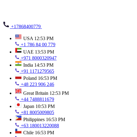
+17868400779
USA
12:53 PM
+1 786 84 00 779
UAE
13:53 PM
+971 8000320947
India
14:53 PM
+91 1171279565
Poland
16:53 PM
+48 223 906 246
Great Britain
12:53 PM
+44 7488811679
Japan
10:53 PM
+81 8005009805
Philippines
16:53 PM
+63 180013220088
Chile
16:53 PM