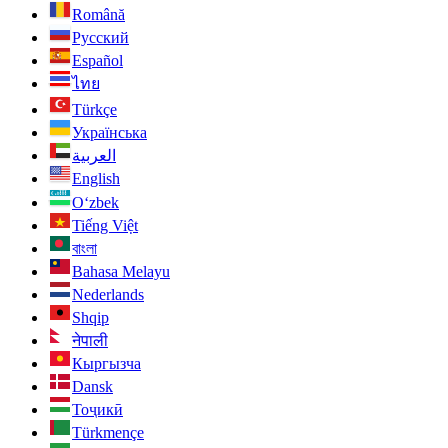
Română
Русский
Español
ไทย
Türkçe
Українська
العربية
English
O‘zbek
Tiếng Việt
বাংলা
Bahasa Melayu
Nederlands
Shqip
नेपाली
Кыргызча
Dansk
Тоҷикӣ
Türkmençe