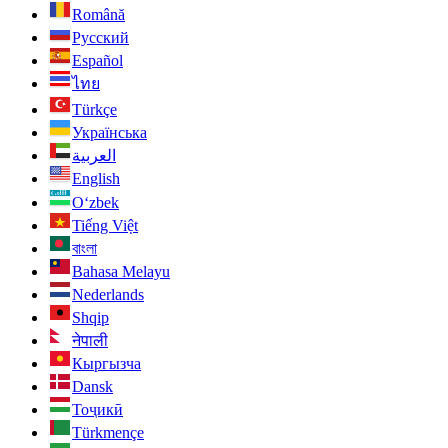
Română
Русский
Español
ไทย
Türkçe
Українська
العربية
English
O‘zbek
Tiếng Việt
বাংলা
Bahasa Melayu
Nederlands
Shqip
नेपाली
Кыргызча
Dansk
Тоҷикӣ
Türkmençe