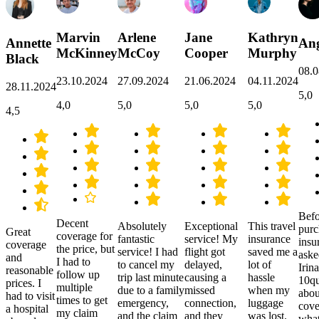
Marvin
Arlene
Jane
Kathryn
Annette
Ang
McKinney
McCoy
Cooper
Murphy
Black
08.0
23.10.2024
27.09.2024
21.06.2024
04.11.2024
28.11.2024
5,0
4,0
5,0
5,0
5,0
4,5
Befo
Decent
Absolutely
Exceptional
This travel
purc
Great
coverage for
fantastic
service! My
insurance
insu
coverage
the price, but
service! I had
flight got
saved me a
aske
and
I had to
to cancel my
delayed,
lot of
Irina
reasonable
follow up
trip last minute
causing a
hassle
10qu
prices. I
multiple
due to a family
missed
when my
abou
had to visit
times to get
emergency,
connection,
luggage
cove
a hospital
my claim
and the claim
and they
was lost.
what