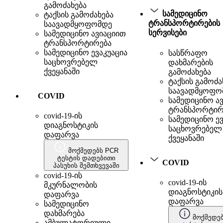
გამოძახება
სამედიცინო
ტაქსის გამოძახება
ტრანსპორტირების
საავადმყოფომდე
სერვისები
სამედიცინო ავიაციით
ტრანსპორტირება
სამედიცინო ევაკუაცია
სასწრაფო
საცხოვრებელ
დახმარების
ქვეყანაში
გამოძახება
ტაქსის გამოძა
საავადმყოფო
COVID
სამედიცინო ა
ტრანსპორტირ
covid-19-ის
სამედიცინო ევ
დიაგნოსტიკის
საცხოვრებელ
დაფარვა
ქვეყანაში
მოქმედებს PCR
ტესტის დადებითი
COVID
პასუხის შემთხვევაში
covid-19-ის
covid-19-ის
მკურნალობის
დიაგნოსტიკის
დაფარვა
დაფარვა
სამედიცინო
დახმარება
მოქმედე
ამბულატორიული