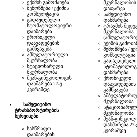
ექიმის გამოძახება
მკურნალობის
შემოწმება / ექიმის
დაფარვა
კონსულტაცია
სამედიცინო
გადაუდებელი
დახმარება
სტომატოლოგიური
ტრავმის შედე
დახმარება
მკურნალობა
ქრონიკული
(ამბულატორი
დაავადებების
ექიმის გამოძა
გამწვავება
შემოწმება / ექ
ამბულატორიული
კონსულტაცია
მკურნალობა
გადაუდებელი
სტაციონარული
სტომატოლოგ
მკურნალობა
დახმარება
მეან-გინეკოლოგის
ქრონიკული
დახმარება 27-ე
დაავადებების
კვირამდე
გამწვავება
ამბულატორი
მკურნალობა
სამედიცინო
სტაციონარულ
ტრანსპორტირების
მკურნალობა
სერვისები
მეან-გინეკოლ
დახმარება 27-
სასწრაფო
კვირამდე
დახმარების