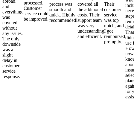
abroad,
processed.
process was
covered all
Their
incl
and
Customer
smooth and
the additional
customer
nece
everything
service could
quick. Highly
costs. Their
service
step
was
be improved.
recommended!
support team
was top-
reim
covered
was very
notch, and
detai
without
understanding
I got
Than
any issues.
and efficient.
reimbursed
didn
The only
promptly.
use i
downside
Howe
was a
now
slight
kno
delay in
abou
customer
insu
service
sele
response.
plan
again
for 
assi