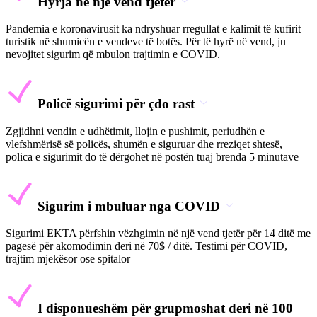
Hyrja në një vend tjetër
Pandemia e koronavirusit ka ndryshuar rregullat e kalimit të kufirit
turistik në shumicën e vendeve të botës. Për të hyrë në vend, ju
nevojitet sigurim që mbulon trajtimin e COVID.
Policë sigurimi për çdo rast
Zgjidhni vendin e udhëtimit, llojin e pushimit, periudhën e
vlefshmërisë së policës, shumën e siguruar dhe rreziqet shtesë,
polica e sigurimit do të dërgohet në postën tuaj brenda 5 minutave
Sigurim i mbuluar nga COVID
Sigurimi EKTA përfshin vëzhgimin në një vend tjetër për 14 ditë me
pagesë për akomodimin deri në 70$ / ditë. Testimi për COVID,
trajtim mjekësor ose spitalor
I disponueshëm për grupmoshat deri në 100