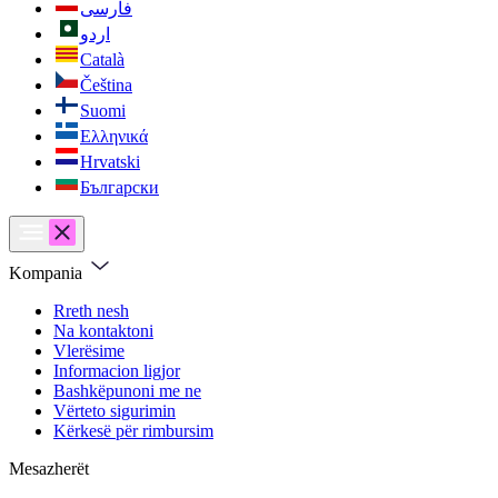
فارسی
اردو
Català
Čeština
Suomi
Ελληνικά
Hrvatski
Български
Kompania
Rreth nesh
Na kontaktoni
Vlerësime
Informacion ligjor
Bashkëpunoni me ne
Vërteto sigurimin
Kërkesë për rimbursim
Mesazherët