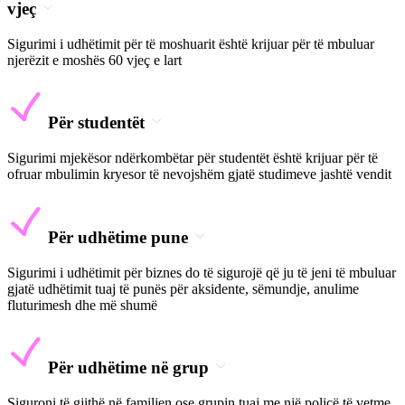
vjeç
Sigurimi i udhëtimit për të moshuarit është krijuar për të mbuluar
njerëzit e moshës 60 vjeç e lart
Për studentët
Sigurimi mjekësor ndërkombëtar për studentët është krijuar për të
ofruar mbulimin kryesor të nevojshëm gjatë studimeve jashtë vendit
Për udhëtime pune
Sigurimi i udhëtimit për biznes do të sigurojë që ju të jeni të mbuluar
gjatë udhëtimit tuaj të punës për aksidente, sëmundje, anulime
fluturimesh dhe më shumë
Për udhëtime në grup
Siguroni të gjithë në familjen ose grupin tuaj me një policë të vetme