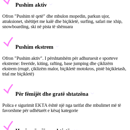
Pushim aktiv
Ofron "Pushim të qetë" dhe mbulon mopedin, parkun ujor,
atraksionet, shëtitjet me kalë dhe biçikletë, surfing, safari me xhip,
snowboarding, ski në pista të shënuara
Pushim ekstrem
Ofron "Pushim aktiv". I përshtatshëm për adhuruesit e sporteve
ekstreme: freeride, kiting, rafting, base jumping dhe çiklizëm
ekstrem (rrugë, çiklizëm malor, biçikletë motokros, pistë biçikletash,
trial me biçikletë)
Për fëmijët dhe gratë shtatzëna
Polica e sigurimit EKTA është një nga tarifat dhe mbulimet më të
favorshme për udhëtarët e kësaj kategorie