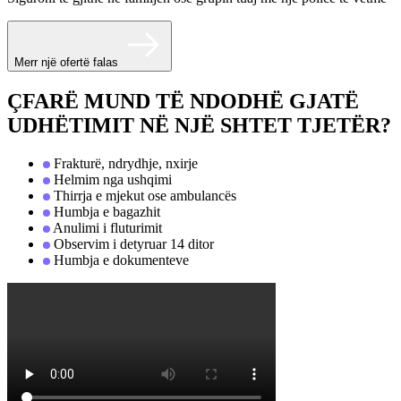
Merr një ofertë falas
ÇFARË MUND TË NDODHË GJATË
UDHËTIMIT NË NJË SHTET TJETËR?
Frakturë, ndrydhje, nxirje
Helmim nga ushqimi
Thirrja e mjekut ose ambulancës
Humbja e bagazhit
Anulimi i fluturimit
Observim i detyruar 14 ditor
Humbja e dokumenteve