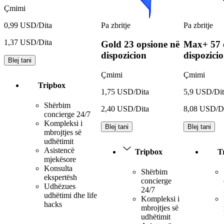
Çmimi
Pa zbritje
Pa zbritje
0,99 USD/Dita
1,37 USD/Dita
Gold
23 opsione në
Max+
57 
dispozicion
dispozici
Blej tani
Çmimi
Çmimi
Tripbox
1,75 USD/Dita
5,9 USD/Dit
Shërbim
2,40 USD/Dita
8,08 USD/D
concierge 24/7
Kompleksi i
Blej tani
Blej tani
mbrojtjes së
udhëtimit
Asistencë
Tripbox
T
mjekësore
Konsulta
Shërbim
ekspertësh
concierge
Udhëzues
24/7
udhëtimi dhe life
Kompleksi i
hacks
mbrojtjes së
udhëtimit