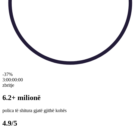
-37
%
3:00:00
:
00
zbritje
6.2+ milionë
polica të shitura gjatë gjithë kohës
4.9/5