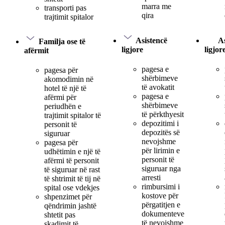
marra me
transporti pas
qira
trajtimit spitalor
Asistencë
As
Familja ose të
ligjore
ligjor
afërmit
pagesa e
pagesa për
shërbimeve
akomodimin në
të avokatit
hotel të një të
pagesa e
afërmi për
shërbimeve
periudhën e
të përkthyesit
trajtimit spitalor të
depozitimi i
personit të
depozitës së
siguruar
nevojshme
pagesa për
për lirimin e
udhëtimin e një të
personit të
afërmi të personit
siguruar nga
të siguruar në rast
arresti
të shtrimit të tij në
rimbursimi i
spital ose vdekjes
kostove për
shpenzimet për
përgatitjen e
qëndrimin jashtë
dokumenteve
shtetit pas
të nevojshme
skadimit të