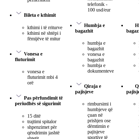
telefonik -
100 usd/eur
Bileta e kthimit
Humbja e
H
kthimi i të rriturve
bagazhit
bagaz
kthimi në shtëpi i
fëmijëve të mitur
humbja e
bagazhit
Vonesa e
vonesa e
fluturimit
bagazhit
humbja e
dokumenteve
vonesa e
fluturimit mbi 4
orë
Qiraja e
Q
pajisjeve
pajisj
Pas përfundimit të
periudhës së sigurimit
rimbursimi i
humbjeve që
çuan në
15 ditë
prishjen ose
trajtimi spitalor
dëmtimin e
shpenzimet për
pajisjeve
qëndrimin jashtë
sportive të
shtetit