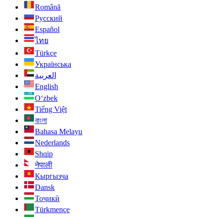
Română
Русский
Español
ไทย
Türkçe
Українська
العربية
English
O‘zbek
Tiếng Việt
বাংলা
Bahasa Melayu
Nederlands
Shqip
नेपाली
Кыргызча
Dansk
Тоҷикӣ
Türkmençe