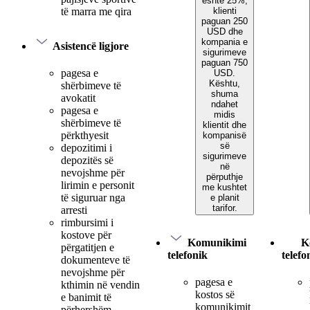
është 25%,
klienti
të marra me qira
paguan 250
USD dhe
kompania e
Asistencë ligjore
sigurimeve
paguan 750
pagesa e
USD.
Kështu,
shërbimeve të
shuma
avokatit
ndahet
pagesa e
midis
shërbimeve të
klientit dhe
përkthyesit
kompanisë
së
depozitimi i
sigurimeve
depozitës së
në
nevojshme për
përputhje
lirimin e personit
me kushtet
të siguruar nga
e planit
tarifor.
arresti
rimbursimi i
kostove për
Komunikimi
K
përgatitjen e
telefonik
telefo
dokumenteve të
nevojshme për
pagesa e
kthimin në vendin
kostos së
e banimit të
komunikimit
përhershëm