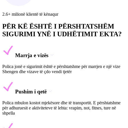
2.6+ milionë klientë të kënaqur
PËR KË ËSHTË I PËRSHTATSHËM
SIGURIMI YNË I UDHËTIMIT EKTA?
Marrja e vizës
Polica jonë e sigurimit është e përshtatshme për marrjen e një vize
Shengen dhe vizave të çdo vendi tjetër
Pushim i qetë
Polica mbulon kostot mjekësore dhe të transportit. E përshtatshme
për adhuruesit e aktiviteteve të lehta: vrapim, not, fitnes, ture në
shpella