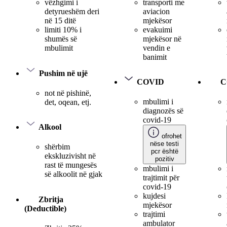
transporti me
vëzhgimi i
aviacion
detyrueshëm deri
mjekësor
në 15 ditë
evakuimi
limiti 10% i
mjekësor në
shumës së
vendin e
mbulimit
banimit
Pushim në ujë
COVID
C
not në pishinë,
mbulimi i
det, oqean, etj.
diagnozës së
covid-19
Alkool
ofrohet
nëse testi
shërbim
pcr është
ekskluzivisht në
pozitiv
rast të mungesës
mbulimi i
së alkoolit në gjak
trajtimit për
covid-19
kujdesi
Zbritja
mjekësor
(Deductible)
trajtimi
ambulator