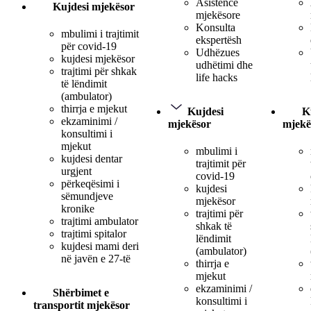
Asistencë
Kujdesi mjekësor
mjekësore
Konsulta
mbulimi i trajtimit
ekspertësh
për covid-19
Udhëzues
kujdesi mjekësor
udhëtimi dhe
trajtimi për shkak
life hacks
të lëndimit
(ambulator)
thirrja e mjekut
Kujdesi
K
ekzaminimi /
mjekësor
mjekë
konsultimi i
mjekut
mbulimi i
kujdesi dentar
trajtimit për
urgjent
covid-19
përkeqësimi i
kujdesi
sëmundjeve
mjekësor
kronike
trajtimi për
trajtimi ambulator
shkak të
trajtimi spitalor
lëndimit
kujdesi mami deri
(ambulator)
në javën e 27-të
thirrja e
mjekut
ekzaminimi /
Shërbimet e
konsultimi i
transportit mjekësor