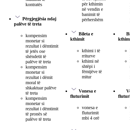
për kthimin
kontratës
në vendin e
banimit të
Përgjegjësia ndaj
përhershëm
palëve të treta
Bileta e
Bi
kompensim
kthimit
kthim
monetar si
rezultat i dëmtimit
kthimi i të
të jetës ose
rriturve
shëndetit të
kthimi në
palëve të treta
shtëpi i
kompensim
fëmijëve të
monetar si
mitur
rezultat i dëmit
moral të
shkaktuar palëve
Vonesa e
V
të treta
fluturimit
flutur
kompensim
monetar si
vonesa e
rezultat i dëmtimit
fluturimit
të pronës së
mbi 4 orë
palëve të treta