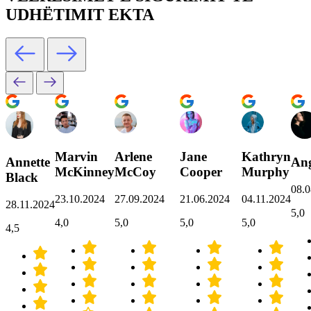
UDHËTIMIT EKTA
Marvin
Arlene
Jane
Kathryn
Annette
Ang
McKinney
McCoy
Cooper
Murphy
Black
08.0
23.10.2024
27.09.2024
21.06.2024
04.11.2024
28.11.2024
5,0
4,0
5,0
5,0
5,0
4,5