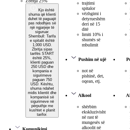
Zbritja 25%
trajtimi
spitalor
Kjo është
vëzhgimi i
shuma që klienti
detyrueshëm
duhet të paguajë
pas ndodhjes së
deri në 15
një ngjarjeje të
ditë
siguruar.
limiti 10% i
Shembull: Tarifa
shumës së
e spitalit është
mbulimit
1,000 USD.
Zbritja sipas
tarifës START
është 25%,
Pushim në ujë
P
klienti paguan
250 USD dhe
not në
kompania e
sigurimeve
pishinë, det,
paguan 750
oqean, etj.
USD. Kështu,
shuma ndahet
midis klientit dhe
Alkool
A
kompanisë së
sigurimeve në
përputhje me
shërbim
kushtet e planit
ekskluzivisht
tarifor.
në rast të
mungesës së
alkoolit në
Komunikimi