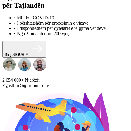
për Tajlandën
• Mbulon COVID-19
• I përshtatshëm për procesimin e vizave
• I disponueshëm për qytetarët e të gjitha vendeve
• Nga 2 muaj deri në 200 vjeç
Blej SIGURIM
2 654 000+
Njerëzit
Zgjedhin Sigurimin Tonë