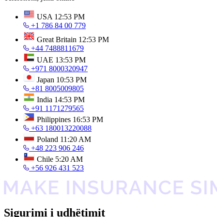
USA
12:53 PM
+1 786 84 00 779
Great Britain
12:53 PM
+44 7488811679
UAE
13:53 PM
+971 8000320947
Japan
10:53 PM
+81 8005009805
India
14:53 PM
+91 1171279565
Philippines
16:53 PM
+63 180013220088
Poland
11:20 AM
+48 223 906 246
Chile
5:20 AM
+56 926 431 523
Sigurimi i udhëtimit