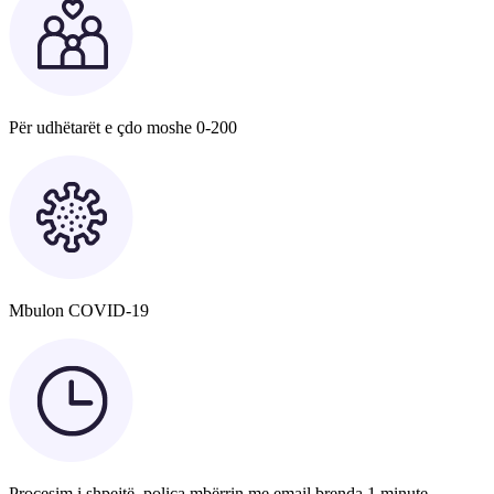
Për udhëtarët e çdo moshe 0-200
Mbulon COVID-19
Procesim i shpejtë, polica mbërrin me email brenda 1 minute