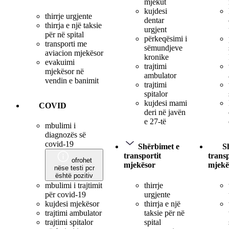
mjekut
kujdesi
thirrje urgjente
dentar
thirrja e një taksie
urgjent
për në spital
përkeqësimi i
transporti me
sëmundjeve
aviacion mjekësor
kronike
evakuimi
trajtimi
mjekësor në
ambulator
vendin e banimit
trajtimi
spitalor
kujdesi mami
COVID
deri në javën
e 27-të
mbulimi i
diagnozës së
covid-19
Shërbimet e
S
transportit
transp
ofrohet
mjekësor
mjekë
nëse testi pcr
është pozitiv
thirrje
mbulimi i trajtimit
urgjente
për covid-19
thirrja e një
kujdesi mjekësor
taksie për në
trajtimi ambulator
spital
trajtimi spitalor