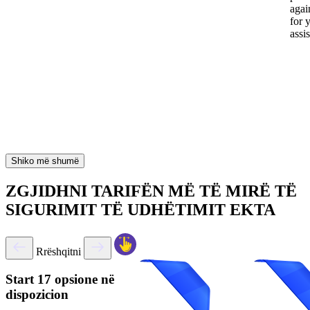
again
for 
assi
Shiko më shumë
ZGJIDHNI TARIFËN MË TË MIRË TË
SIGURIMIT TË UDHËTIMIT EKTA
Rrëshqitni
Start
17 opsione në
dispozicion