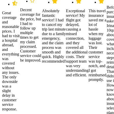
Befo
Decent
Absolutely
Exceptional
This travel
purc
Great
coverage for
fantastic
service! My
insurance
insu
coverage
the price, but
service! I had
flight got
saved me a
aske
and
I had to
to cancel my
delayed,
lot of
Irina
reasonable
follow up
trip last minute
causing a
hassle
10qu
prices. I
multiple
due to a family
missed
when my
abou
had to visit
times to get
emergency,
connection,
luggage
cove
a hospital
my claim
and the claim
and they
was lost.
what
abroad,
processed.
process was
covered all
Their
incl
and
Customer
smooth and
the additional
customer
nece
everything
service could
quick. Highly
costs. Their
service
step
was
be improved.
recommended!
support team
was top-
reim
covered
was very
notch, and
detai
without
understanding
I got
Than
any issues.
and efficient.
reimbursed
didn
The only
promptly.
use i
downside
Howe
was a
now
slight
kno
delay in
abou
customer
insu
service
sele
response.
plan