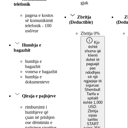
gjak
telefonik
pagesa e kostos
Zbritja
Z
së komunikimit
(Deductible)
(Dedu
telefonik - 100
usd/eur
Zbritja 0%
Kjo
Humbja e
është
bagazhit
shuma që
klienti
duhet të
humbja e
paguajë
bagazhit
pas
vonesa e bagazhit
ndodhjes
humbja e
së një
ngjarjeje të
dokumenteve
siguruar.
Shembull:
Tarifa e
Qiraja e pajisjeve
spitalit
është 1,000
USD.
rimbursimi i
Zbritja
humbjeve që
sipas
çuan në prishjen
tarifës
ose dëmtimin e
START
pajisjeve sportive