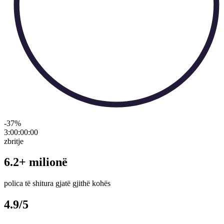
-37
%
3:00:00
:
00
zbritje
6.2+ milionë
polica të shitura gjatë gjithë kohës
4.9/5