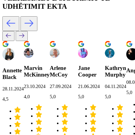
UDHËTIMIT EKTA
Marvin
Arlene
Jane
Kathryn
Annette
Ang
McKinney
McCoy
Cooper
Murphy
Black
08.0
23.10.2024
27.09.2024
21.06.2024
04.11.2024
28.11.2024
5,0
4,0
5,0
5,0
5,0
4,5