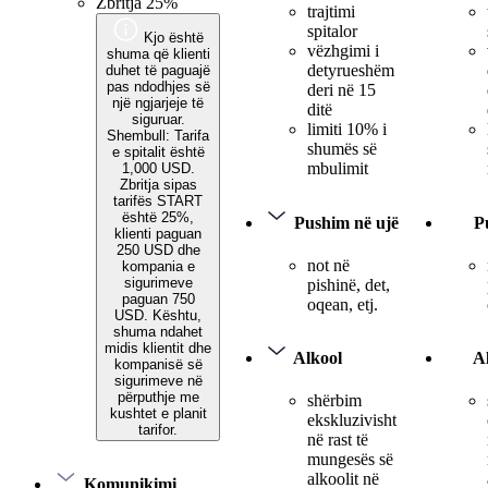
Zbritja 25%
trajtimi
spitalor
Kjo është
vëzhgimi i
shuma që klienti
detyrueshëm
duhet të paguajë
pas ndodhjes së
deri në 15
një ngjarjeje të
ditë
siguruar.
limiti 10% i
Shembull: Tarifa
shumës së
e spitalit është
mbulimit
1,000 USD.
Zbritja sipas
tarifës START
është 25%,
Pushim në ujë
P
klienti paguan
250 USD dhe
not në
kompania e
sigurimeve
pishinë, det,
paguan 750
oqean, etj.
USD. Kështu,
shuma ndahet
midis klientit dhe
Alkool
A
kompanisë së
sigurimeve në
përputhje me
shërbim
kushtet e planit
ekskluzivisht
tarifor.
në rast të
mungesës së
alkoolit në
Komunikimi