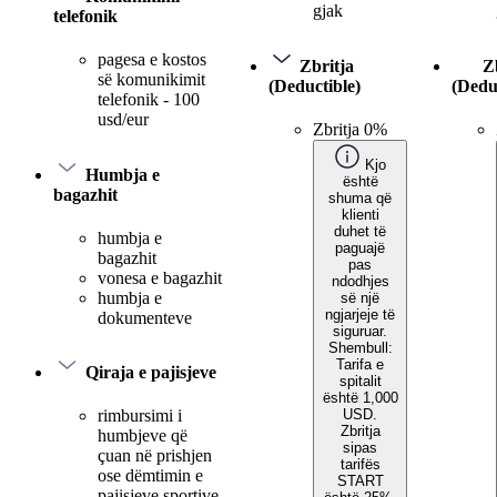
gjak
telefonik
pagesa e kostos
Zbritja
Z
së komunikimit
(Deductible)
(Dedu
telefonik - 100
usd/eur
Zbritja 0%
Kjo
Humbja e
është
bagazhit
shuma që
klienti
duhet të
humbja e
paguajë
bagazhit
pas
vonesa e bagazhit
ndodhjes
humbja e
së një
ngjarjeje të
dokumenteve
siguruar.
Shembull:
Tarifa e
Qiraja e pajisjeve
spitalit
është 1,000
USD.
rimbursimi i
Zbritja
humbjeve që
sipas
çuan në prishjen
tarifës
ose dëmtimin e
START
pajisjeve sportive