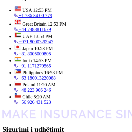
USA
12:53 PM
+1 786 84 00 779
Great Britain
12:53 PM
+44 7488811679
UAE
13:53 PM
+971 8000320947
Japan
10:53 PM
+81 8005009805
India
14:53 PM
+91 1171279565
Philippines
16:53 PM
+63 180013220088
Poland
11:20 AM
+48 223 906 246
Chile
5:20 AM
+56 926 431 523
Sigurimi i udhëtimit