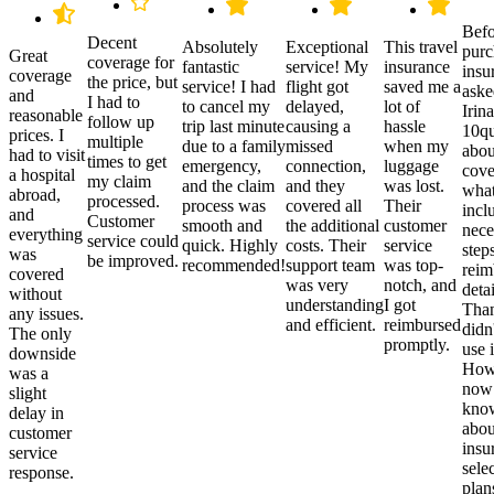
Befo
Decent
Absolutely
Exceptional
This travel
purc
Great
coverage for
fantastic
service! My
insurance
insu
coverage
the price, but
service! I had
flight got
saved me a
aske
and
I had to
to cancel my
delayed,
lot of
Irina
reasonable
follow up
trip last minute
causing a
hassle
10qu
prices. I
multiple
due to a family
missed
when my
abou
had to visit
times to get
emergency,
connection,
luggage
cove
a hospital
my claim
and the claim
and they
was lost.
what
abroad,
processed.
process was
covered all
Their
incl
and
Customer
smooth and
the additional
customer
nece
everything
service could
quick. Highly
costs. Their
service
step
was
be improved.
recommended!
support team
was top-
reim
covered
was very
notch, and
detai
without
understanding
I got
Than
any issues.
and efficient.
reimbursed
didn
The only
promptly.
use i
downside
Howe
was a
now
slight
kno
delay in
abou
customer
insu
service
sele
response.
plan