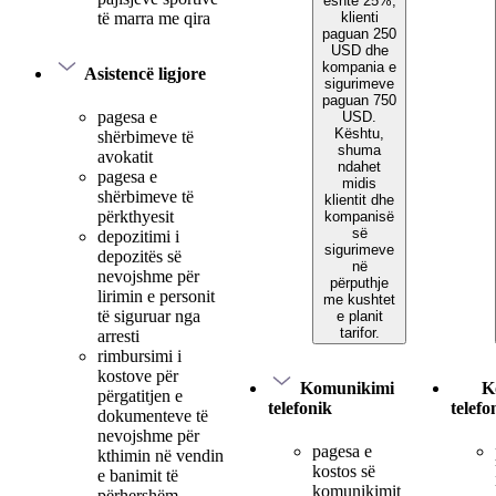
është 25%,
klienti
të marra me qira
paguan 250
USD dhe
kompania e
Asistencë ligjore
sigurimeve
paguan 750
pagesa e
USD.
Kështu,
shërbimeve të
shuma
avokatit
ndahet
pagesa e
midis
shërbimeve të
klientit dhe
përkthyesit
kompanisë
së
depozitimi i
sigurimeve
depozitës së
në
nevojshme për
përputhje
lirimin e personit
me kushtet
të siguruar nga
e planit
tarifor.
arresti
rimbursimi i
kostove për
Komunikimi
K
përgatitjen e
telefonik
telefo
dokumenteve të
nevojshme për
pagesa e
kthimin në vendin
kostos së
e banimit të
komunikimit
përhershëm