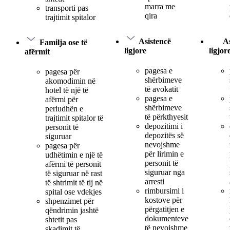
marra me
transporti pas
qira
trajtimit spitalor
Asistencë
As
Familja ose të
ligjore
ligjor
afërmit
pagesa e
pagesa për
shërbimeve
akomodimin në
të avokatit
hotel të një të
pagesa e
afërmi për
shërbimeve
periudhën e
të përkthyesit
trajtimit spitalor të
depozitimi i
personit të
depozitës së
siguruar
nevojshme
pagesa për
për lirimin e
udhëtimin e një të
personit të
afërmi të personit
siguruar nga
të siguruar në rast
arresti
të shtrimit të tij në
rimbursimi i
spital ose vdekjes
kostove për
shpenzimet për
përgatitjen e
qëndrimin jashtë
dokumenteve
shtetit pas
të nevojshme
skadimit të