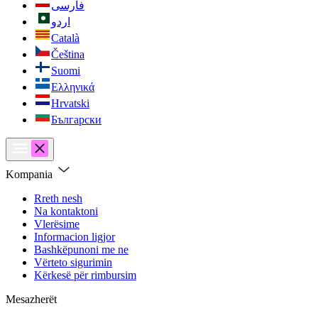
فارسی
اردو
Català
Čeština
Suomi
Ελληνικά
Hrvatski
Български
Kompania
Rreth nesh
Na kontaktoni
Vlerësime
Informacion ligjor
Bashkëpunoni me ne
Vërteto sigurimin
Kërkesë për rimbursim
Mesazherët