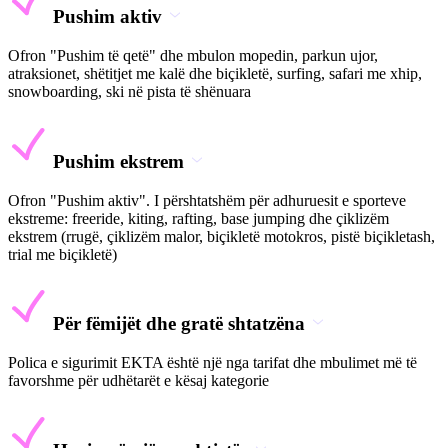
Pushim aktiv
Ofron "Pushim të qetë" dhe mbulon mopedin, parkun ujor,
atraksionet, shëtitjet me kalë dhe biçikletë, surfing, safari me xhip,
snowboarding, ski në pista të shënuara
Pushim ekstrem
Ofron "Pushim aktiv". I përshtatshëm për adhuruesit e sporteve
ekstreme: freeride, kiting, rafting, base jumping dhe çiklizëm
ekstrem (rrugë, çiklizëm malor, biçikletë motokros, pistë biçikletash,
trial me biçikletë)
Për fëmijët dhe gratë shtatzëna
Polica e sigurimit EKTA është një nga tarifat dhe mbulimet më të
favorshme për udhëtarët e kësaj kategorie