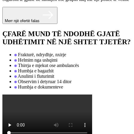
Merr një ofertë falas
ÇFARË MUND TË NDODHË GJATË
UDHËTIMIT NË NJË SHTET TJETËR?
Frakturë, ndrydhje, nxirje
Helmim nga ushqimi
Thirrja e mjekut ose ambulancës
Humbja e bagazhit
Anulimi i fluturimit
Observim i detyruar 14 ditor
Humbja e dokumenteve