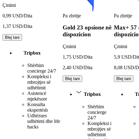
Çmimi
Pa zbritje
Pa zbritje
0,99 USD/Dita
1,37 USD/Dita
Gold
23 opsione në
Max+
57 
dispozicion
dispozici
Blej tani
Çmimi
Çmimi
Tripbox
1,75 USD/Dita
5,9 USD/Dit
Shërbim
2,40 USD/Dita
8,08 USD/D
concierge 24/7
Kompleksi i
Blej tani
Blej tani
mbrojtjes së
udhëtimit
Asistencë
Tripbox
T
mjekësore
Konsulta
Shërbim
ekspertësh
concierge
Udhëzues
24/7
udhëtimi dhe life
Kompleksi i
hacks
mbrojtjes së
udhëtimit