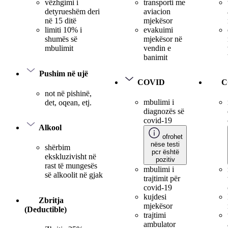
transporti me
vëzhgimi i
aviacion
detyrueshëm deri
mjekësor
në 15 ditë
evakuimi
limiti 10% i
mjekësor në
shumës së
vendin e
mbulimit
banimit
Pushim në ujë
COVID
C
not në pishinë,
mbulimi i
det, oqean, etj.
diagnozës së
covid-19
Alkool
ofrohet
nëse testi
shërbim
pcr është
ekskluzivisht në
pozitiv
rast të mungesës
mbulimi i
së alkoolit në gjak
trajtimit për
covid-19
kujdesi
Zbritja
mjekësor
(Deductible)
trajtimi
ambulator