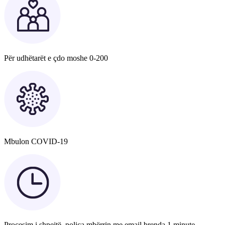
Për udhëtarët e çdo moshe 0-200
Mbulon COVID-19
Procesim i shpejtë, polica mbërrin me email brenda 1 minute