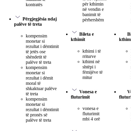
për kthimin
kontratës
në vendin e
banimit të
Përgjegjësia ndaj
përhershëm
palëve të treta
Bileta e
Bi
kompensim
kthimit
kthim
monetar si
rezultat i dëmtimit
kthimi i të
të jetës ose
rriturve
shëndetit të
kthimi në
palëve të treta
shtëpi i
kompensim
fëmijëve të
monetar si
mitur
rezultat i dëmit
moral të
shkaktuar palëve
Vonesa e
V
të treta
fluturimit
flutur
kompensim
monetar si
vonesa e
rezultat i dëmtimit
fluturimit
të pronës së
mbi 4 orë
palëve të treta