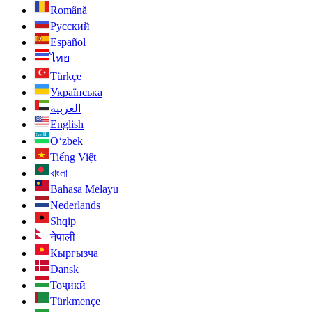
Română
Русский
Español
ไทย
Türkçe
Українська
العربية
English
O‘zbek
Tiếng Việt
বাংলা
Bahasa Melayu
Nederlands
Shqip
नेपाली
Кыргызча
Dansk
Тоҷикӣ
Türkmençe