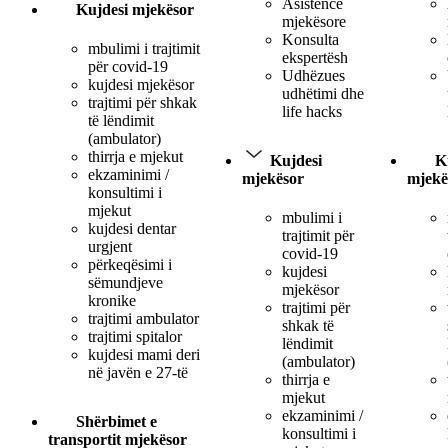
Asistencë
Kujdesi mjekësor
mjekësore
Konsulta
mbulimi i trajtimit
ekspertësh
për covid-19
Udhëzues
kujdesi mjekësor
udhëtimi dhe
trajtimi për shkak
life hacks
të lëndimit
(ambulator)
thirrja e mjekut
Kujdesi
K
ekzaminimi /
mjekësor
mjekë
konsultimi i
mjekut
mbulimi i
kujdesi dentar
trajtimit për
urgjent
covid-19
përkeqësimi i
kujdesi
sëmundjeve
mjekësor
kronike
trajtimi për
trajtimi ambulator
shkak të
trajtimi spitalor
lëndimit
kujdesi mami deri
(ambulator)
në javën e 27-të
thirrja e
mjekut
ekzaminimi /
Shërbimet e
konsultimi i
transportit mjekësor