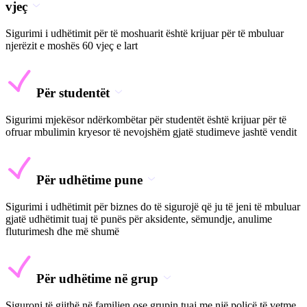
vjeç
Sigurimi i udhëtimit për të moshuarit është krijuar për të mbuluar
njerëzit e moshës 60 vjeç e lart
Për studentët
Sigurimi mjekësor ndërkombëtar për studentët është krijuar për të
ofruar mbulimin kryesor të nevojshëm gjatë studimeve jashtë vendit
Për udhëtime pune
Sigurimi i udhëtimit për biznes do të sigurojë që ju të jeni të mbuluar
gjatë udhëtimit tuaj të punës për aksidente, sëmundje, anulime
fluturimesh dhe më shumë
Për udhëtime në grup
Siguroni të gjithë në familjen ose grupin tuaj me një policë të vetme