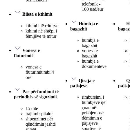
telefonik -
100 usd/eur
Bileta e kthimit
Humbja e
H
kthimi i të rriturve
bagazhit
bagaz
kthimi në shtëpi i
fëmijëve të mitur
humbja e
bagazhit
Vonesa e
vonesa e
fluturimit
bagazhit
humbja e
dokumenteve
vonesa e
fluturimit mbi 4
orë
Qiraja e
Q
pajisjeve
pajisj
Pas përfundimit të
periudhës së sigurimit
rimbursimi i
humbjeve që
çuan në
15 ditë
prishjen ose
trajtimi spitalor
dëmtimin e
shpenzimet për
pajisjeve
qëndrimin jashtë
sportive të
shtetit