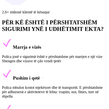
2.6+ milionë klientë të kënaqur
PËR KË ËSHTË I PËRSHTATSHËM
SIGURIMI YNË I UDHËTIMIT EKTA?
Marrja e vizës
Polica jonë e sigurimit është e përshtatshme për marrjen e një vize
Shengen dhe vizave të çdo vendi tjetër
Pushim i qetë
Polica mbulon kostot mjekësore dhe të transportit. E përshtatshme
për adhuruesit e aktiviteteve të lehta: vrapim, not, fitnes, ture në
shpella