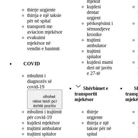
mjekut
kujdesi
thirrje urgjente
dentar
thirrja e një taksie
urgjent
për në spital
përkeqësimi i
transporti me
sëmundjeve
aviacion mjekësor
kronike
evakuimi
trajtimi
mjekësor në
ambulator
vendin e banimit
trajtimi
spitalor
kujdesi mami
COVID
deri në javën
e 27-të
mbulimi i
diagnozës së
covid-19
Shërbimet e
S
transportit
transp
ofrohet
mjekësor
mjekë
nëse testi pcr
është pozitiv
thirrje
mbulimi i trajtimit
urgjente
për covid-19
thirrja e një
kujdesi mjekësor
taksie për në
trajtimi ambulator
spital
trajtimi spitalor