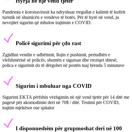
Hyrja në një vend tjetër
Pandemia e koronavirusit ka ndryshuar rregullat e kalimit të kufirit
turistik në shumicën e vendeve të botës. Për të hyrë në vend, ju
nevojitet sigurim që mbulon trajtimin e COVID.
Policë sigurimi për çdo rast
Zgjidhni vendin e udhëtimit, llojin e pushimit, periudhën e
vlefshmërisë së policës, shumën e siguruar dhe rreziqet shtesë,
polica e sigurimit do të dërgohet në postën tuaj brenda 5 minutave
Sigurim i mbuluar nga COVID
Sigurimi EKTA përfshin vëzhgimin në një vend tjetër për 14 ditë me
pagesë për akomodimin deri në 70$ / ditë. Testimi për COVID,
trajtim mjekësor ose spitalor
I disponueshëm për grupmoshat deri në 100