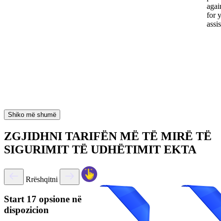
again
for 
assi
Shiko më shumë
ZGJIDHNI TARIFËN MË TË MIRË TË
SIGURIMIT TË UDHËTIMIT EKTA
Rrëshqitni
Start
17 opsione në
dispozicion