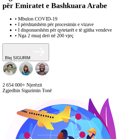
për Emiratet e Bashkuara Arabe
• Mbulon COVID-19
• I përshtatshëm për procesimin e vizave
• I disponueshëm për qytetarët e të gjitha vendeve
• Nga 2 muaj deri në 200 vjeç
Blej SIGURIM
2 654 000+
Njerëzit
Zgjedhin Sigurimin Tonë