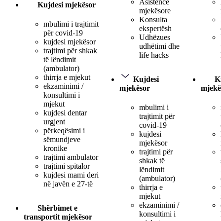
Asistencë
Kujdesi mjekësor
mjekësore
Konsulta
mbulimi i trajtimit
ekspertësh
për covid-19
Udhëzues
kujdesi mjekësor
udhëtimi dhe
trajtimi për shkak
life hacks
të lëndimit
(ambulator)
thirrja e mjekut
Kujdesi
K
ekzaminimi /
mjekësor
mjekë
konsultimi i
mjekut
mbulimi i
kujdesi dentar
trajtimit për
urgjent
covid-19
përkeqësimi i
kujdesi
sëmundjeve
mjekësor
kronike
trajtimi për
trajtimi ambulator
shkak të
trajtimi spitalor
lëndimit
kujdesi mami deri
(ambulator)
në javën e 27-të
thirrja e
mjekut
ekzaminimi /
Shërbimet e
konsultimi i
transportit mjekësor