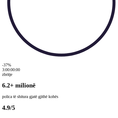
-37
%
3:00:00
:
00
zbritje
6.2+ milionë
polica të shitura gjatë gjithë kohës
4.9/5