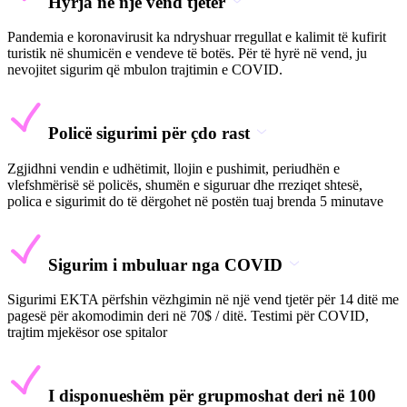
Hyrja në një vend tjetër
Pandemia e koronavirusit ka ndryshuar rregullat e kalimit të kufirit
turistik në shumicën e vendeve të botës. Për të hyrë në vend, ju
nevojitet sigurim që mbulon trajtimin e COVID.
Policë sigurimi për çdo rast
Zgjidhni vendin e udhëtimit, llojin e pushimit, periudhën e
vlefshmërisë së policës, shumën e siguruar dhe rreziqet shtesë,
polica e sigurimit do të dërgohet në postën tuaj brenda 5 minutave
Sigurim i mbuluar nga COVID
Sigurimi EKTA përfshin vëzhgimin në një vend tjetër për 14 ditë me
pagesë për akomodimin deri në 70$ / ditë. Testimi për COVID,
trajtim mjekësor ose spitalor
I disponueshëm për grupmoshat deri në 100