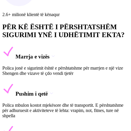
2.6+ milionë klientë të kënaqur
PËR KË ËSHTË I PËRSHTATSHËM
SIGURIMI YNË I UDHËTIMIT EKTA?
Marrja e vizës
Polica jonë e sigurimit është e përshtatshme për marrjen e një vize
Shengen dhe vizave të çdo vendi tjetër
Pushim i qetë
Polica mbulon kostot mjekësore dhe të transportit. E përshtatshme
për adhuruesit e aktiviteteve të lehta: vrapim, not, fitnes, ture në
shpella