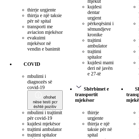
mjekut
kujdesi
thirrje urgjente
dentar
thirrja e një taksie
urgjent
për në spital
përkeqësimi i
transporti me
sëmundjeve
aviacion mjekësor
kronike
evakuimi
trajtimi
mjekësor në
ambulator
vendin e banimit
trajtimi
spitalor
kujdesi mami
COVID
deri në javën
e 27-të
mbulimi i
diagnozës së
covid-19
Shërbimet e
S
transportit
transp
ofrohet
mjekësor
mjekë
nëse testi pcr
është pozitiv
thirrje
mbulimi i trajtimit
urgjente
për covid-19
thirrja e një
kujdesi mjekësor
taksie për në
trajtimi ambulator
spital
trajtimi spitalor