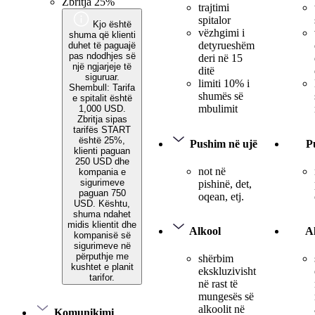
Zbritja 25%
trajtimi
spitalor
Kjo është
vëzhgimi i
shuma që klienti
detyrueshëm
duhet të paguajë
pas ndodhjes së
deri në 15
një ngjarjeje të
ditë
siguruar.
limiti 10% i
Shembull: Tarifa
shumës së
e spitalit është
mbulimit
1,000 USD.
Zbritja sipas
tarifës START
është 25%,
Pushim në ujë
P
klienti paguan
250 USD dhe
not në
kompania e
sigurimeve
pishinë, det,
paguan 750
oqean, etj.
USD. Kështu,
shuma ndahet
midis klientit dhe
Alkool
A
kompanisë së
sigurimeve në
përputhje me
shërbim
kushtet e planit
ekskluzivisht
tarifor.
në rast të
mungesës së
alkoolit në
Komunikimi