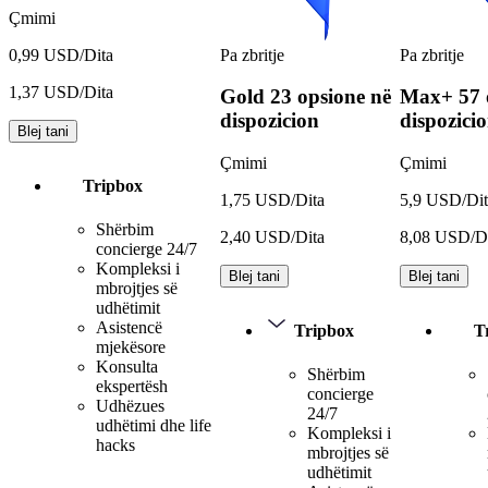
Çmimi
Pa zbritje
Pa zbritje
0,99 USD/Dita
1,37 USD/Dita
Gold
23 opsione në
Max+
57 
dispozicion
dispozici
Blej tani
Çmimi
Çmimi
Tripbox
1,75 USD/Dita
5,9 USD/Dit
Shërbim
2,40 USD/Dita
8,08 USD/D
concierge 24/7
Kompleksi i
Blej tani
Blej tani
mbrojtjes së
udhëtimit
Asistencë
Tripbox
T
mjekësore
Konsulta
Shërbim
ekspertësh
concierge
Udhëzues
24/7
udhëtimi dhe life
Kompleksi i
hacks
mbrojtjes së
udhëtimit