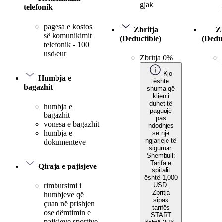
gjak
telefonik
pagesa e kostos
Zbritja
Z
së komunikimit
(Deductible)
(Dedu
telefonik - 100
usd/eur
Zbritja 0%
Kjo
Humbja e
është
bagazhit
shuma që
klienti
duhet të
humbja e
paguajë
bagazhit
pas
vonesa e bagazhit
ndodhjes
humbja e
së një
ngjarjeje të
dokumenteve
siguruar.
Shembull:
Tarifa e
Qiraja e pajisjeve
spitalit
është 1,000
USD.
rimbursimi i
Zbritja
humbjeve që
sipas
çuan në prishjen
tarifës
ose dëmtimin e
START
pajisjeve sportive