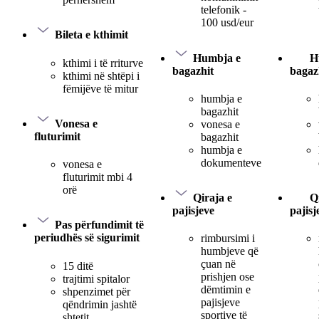
telefonik -
100 usd/eur
Bileta e kthimit
Humbja e
H
kthimi i të rriturve
bagazhit
bagaz
kthimi në shtëpi i
fëmijëve të mitur
humbja e
bagazhit
Vonesa e
vonesa e
fluturimit
bagazhit
humbja e
dokumenteve
vonesa e
fluturimit mbi 4
orë
Qiraja e
Q
pajisjeve
pajisj
Pas përfundimit të
periudhës së sigurimit
rimbursimi i
humbjeve që
çuan në
15 ditë
prishjen ose
trajtimi spitalor
dëmtimin e
shpenzimet për
pajisjeve
qëndrimin jashtë
sportive të
shtetit