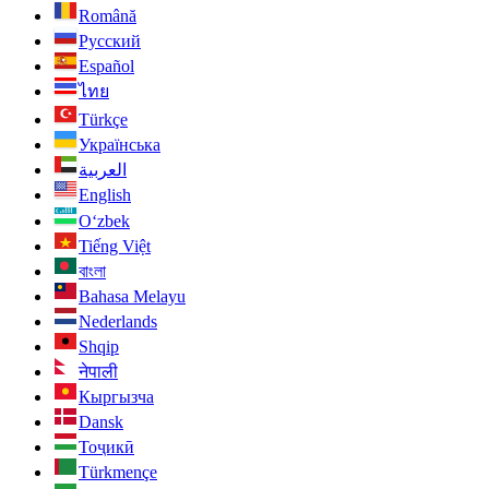
Română
Русский
Español
ไทย
Türkçe
Українська
العربية
English
O‘zbek
Tiếng Việt
বাংলা
Bahasa Melayu
Nederlands
Shqip
नेपाली
Кыргызча
Dansk
Тоҷикӣ
Türkmençe