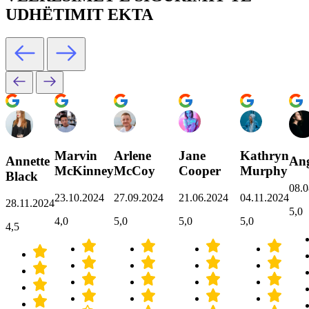
UDHËTIMIT EKTA
Marvin
Arlene
Jane
Kathryn
Annette
Ang
McKinney
McCoy
Cooper
Murphy
Black
08.0
23.10.2024
27.09.2024
21.06.2024
04.11.2024
28.11.2024
5,0
4,0
5,0
5,0
5,0
4,5