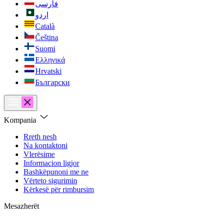
فارسی
اردو
Català
Čeština
Suomi
Ελληνικά
Hrvatski
Български
Kompania
Rreth nesh
Na kontaktoni
Vlerësime
Informacion ligjor
Bashkëpunoni me ne
Vërteto sigurimin
Kërkesë për rimbursim
Mesazherët