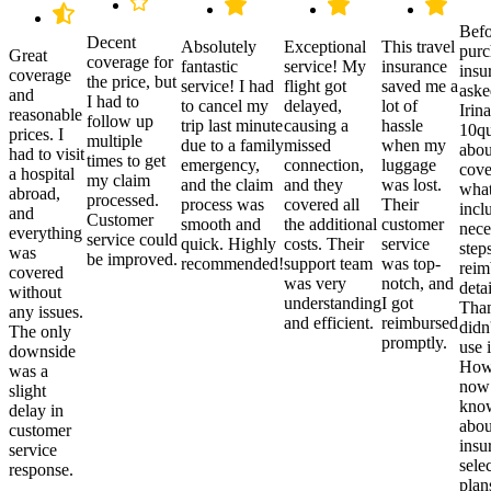
Befo
Decent
Absolutely
Exceptional
This travel
purc
Great
coverage for
fantastic
service! My
insurance
insu
coverage
the price, but
service! I had
flight got
saved me a
aske
and
I had to
to cancel my
delayed,
lot of
Irina
reasonable
follow up
trip last minute
causing a
hassle
10qu
prices. I
multiple
due to a family
missed
when my
abou
had to visit
times to get
emergency,
connection,
luggage
cove
a hospital
my claim
and the claim
and they
was lost.
what
abroad,
processed.
process was
covered all
Their
incl
and
Customer
smooth and
the additional
customer
nece
everything
service could
quick. Highly
costs. Their
service
step
was
be improved.
recommended!
support team
was top-
reim
covered
was very
notch, and
detai
without
understanding
I got
Than
any issues.
and efficient.
reimbursed
didn
The only
promptly.
use i
downside
Howe
was a
now
slight
kno
delay in
abou
customer
insu
service
sele
response.
plan