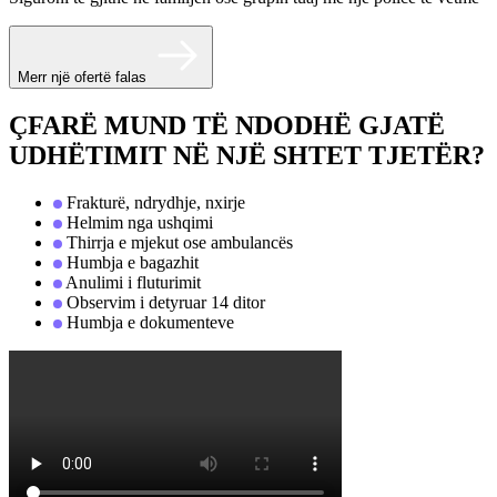
Merr një ofertë falas
ÇFARË MUND TË NDODHË GJATË
UDHËTIMIT NË NJË SHTET TJETËR?
Frakturë, ndrydhje, nxirje
Helmim nga ushqimi
Thirrja e mjekut ose ambulancës
Humbja e bagazhit
Anulimi i fluturimit
Observim i detyruar 14 ditor
Humbja e dokumenteve