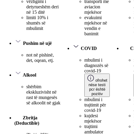
transporti me
vëzhgimi i
aviacion
detyrueshëm deri
mjekësor
në 15 ditë
evakuimi
limiti 10% i
mjekësor në
shumës së
vendin e
mbulimit
banimit
Pushim në ujë
COVID
C
not në pishinë,
mbulimi i
det, oqean, etj.
diagnozës së
covid-19
Alkool
ofrohet
nëse testi
shërbim
pcr është
ekskluzivisht në
pozitiv
rast të mungesës
mbulimi i
së alkoolit në gjak
trajtimit për
covid-19
kujdesi
Zbritja
mjekësor
(Deductible)
trajtimi
ambulator