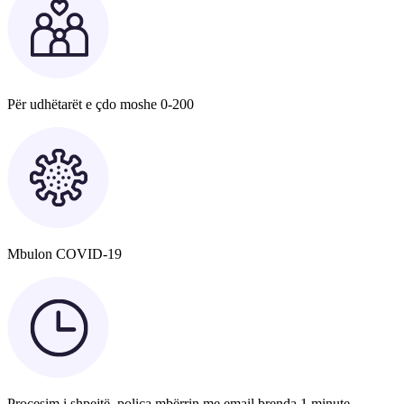
Për udhëtarët e çdo moshe 0-200
Mbulon COVID-19
Procesim i shpejtë, polica mbërrin me email brenda 1 minute