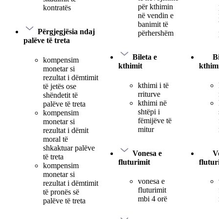
për kthimin
kontratës
në vendin e
banimit të
Përgjegjësia ndaj
përhershëm
palëve të treta
Bileta e
Bi
kompensim
kthimit
kthim
monetar si
rezultat i dëmtimit
kthimi i të
të jetës ose
rriturve
shëndetit të
kthimi në
palëve të treta
shtëpi i
kompensim
fëmijëve të
monetar si
mitur
rezultat i dëmit
moral të
shkaktuar palëve
Vonesa e
V
të treta
fluturimit
flutur
kompensim
monetar si
vonesa e
rezultat i dëmtimit
fluturimit
të pronës së
mbi 4 orë
palëve të treta