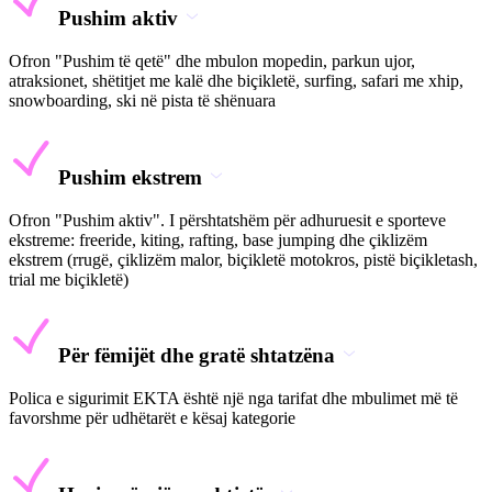
Pushim aktiv
Ofron "Pushim të qetë" dhe mbulon mopedin, parkun ujor,
atraksionet, shëtitjet me kalë dhe biçikletë, surfing, safari me xhip,
snowboarding, ski në pista të shënuara
Pushim ekstrem
Ofron "Pushim aktiv". I përshtatshëm për adhuruesit e sporteve
ekstreme: freeride, kiting, rafting, base jumping dhe çiklizëm
ekstrem (rrugë, çiklizëm malor, biçikletë motokros, pistë biçikletash,
trial me biçikletë)
Për fëmijët dhe gratë shtatzëna
Polica e sigurimit EKTA është një nga tarifat dhe mbulimet më të
favorshme për udhëtarët e kësaj kategorie