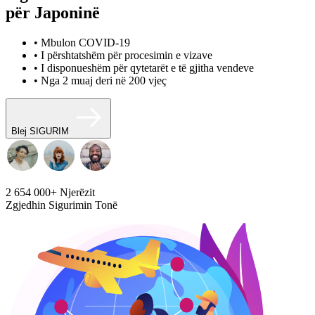
për Japoninë
• Mbulon COVID-19
• I përshtatshëm për procesimin e vizave
• I disponueshëm për qytetarët e të gjitha vendeve
• Nga 2 muaj deri në 200 vjeç
Blej SIGURIM
2 654 000+
Njerëzit
Zgjedhin Sigurimin Tonë