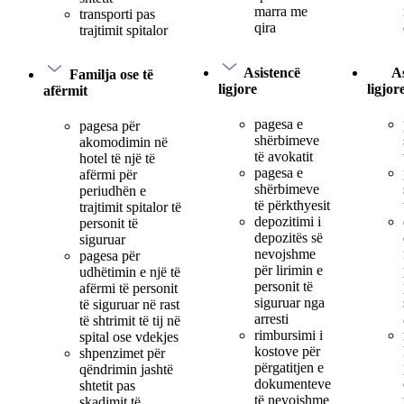
marra me
transporti pas
qira
trajtimit spitalor
Asistencë
As
Familja ose të
ligjore
ligjor
afërmit
pagesa e
pagesa për
shërbimeve
akomodimin në
të avokatit
hotel të një të
pagesa e
afërmi për
shërbimeve
periudhën e
të përkthyesit
trajtimit spitalor të
depozitimi i
personit të
depozitës së
siguruar
nevojshme
pagesa për
për lirimin e
udhëtimin e një të
personit të
afërmi të personit
siguruar nga
të siguruar në rast
arresti
të shtrimit të tij në
rimbursimi i
spital ose vdekjes
kostove për
shpenzimet për
përgatitjen e
qëndrimin jashtë
dokumenteve
shtetit pas
të nevojshme
skadimit të