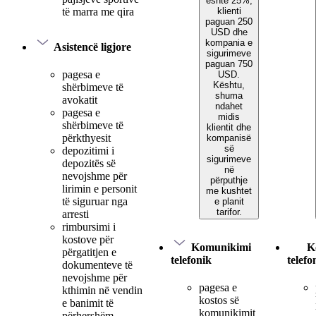
është 25%,
klienti
të marra me qira
paguan 250
USD dhe
kompania e
Asistencë ligjore
sigurimeve
paguan 750
pagesa e
USD.
Kështu,
shërbimeve të
shuma
avokatit
ndahet
pagesa e
midis
shërbimeve të
klientit dhe
përkthyesit
kompanisë
së
depozitimi i
sigurimeve
depozitës së
në
nevojshme për
përputhje
lirimin e personit
me kushtet
të siguruar nga
e planit
tarifor.
arresti
rimbursimi i
kostove për
Komunikimi
K
përgatitjen e
telefonik
telefo
dokumenteve të
nevojshme për
pagesa e
kthimin në vendin
kostos së
e banimit të
komunikimit
përhershëm