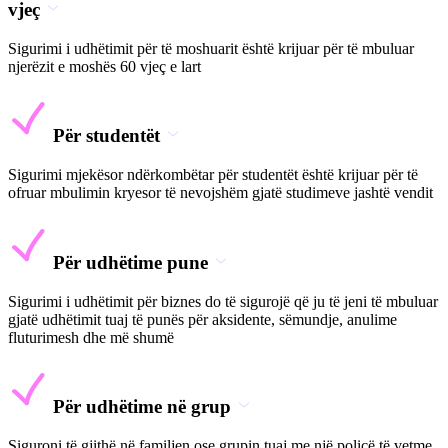
vjeç
Sigurimi i udhëtimit për të moshuarit është krijuar për të mbuluar
njerëzit e moshës 60 vjeç e lart
Për studentët
Sigurimi mjekësor ndërkombëtar për studentët është krijuar për të
ofruar mbulimin kryesor të nevojshëm gjatë studimeve jashtë vendit
Për udhëtime pune
Sigurimi i udhëtimit për biznes do të sigurojë që ju të jeni të mbuluar
gjatë udhëtimit tuaj të punës për aksidente, sëmundje, anulime
fluturimesh dhe më shumë
Për udhëtime në grup
Siguroni të gjithë në familjen ose grupin tuaj me një policë të vetme