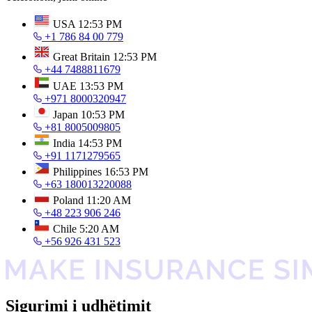
USA
12:53 PM
+1 786 84 00 779
Great Britain
12:53 PM
+44 7488811679
UAE
13:53 PM
+971 8000320947
Japan
10:53 PM
+81 8005009805
India
14:53 PM
+91 1171279565
Philippines
16:53 PM
+63 180013220088
Poland
11:20 AM
+48 223 906 246
Chile
5:20 AM
+56 926 431 523
Sigurimi i udhëtimit