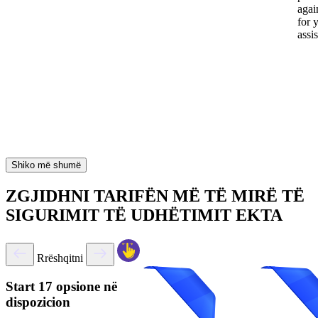
again
for 
assi
Shiko më shumë
ZGJIDHNI TARIFËN MË TË MIRË TË
SIGURIMIT TË UDHËTIMIT EKTA
Rrëshqitni
Start
17 opsione në
dispozicion