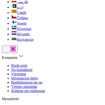
فارسی
اردو
Català
Čeština
Suomi
Ελληνικά
Hrvatski
Български
Kompania
Rreth nesh
Na kontaktoni
Vlerësime
Informacion ligjor
Bashkëpunoni me ne
Vërteto sigurimin
Kërkesë për rimbursim
Mesazherët