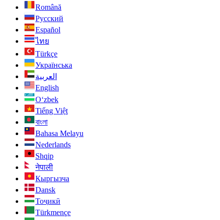
Română
Русский
Español
ไทย
Türkçe
Українська
العربية
English
O‘zbek
Tiếng Việt
বাংলা
Bahasa Melayu
Nederlands
Shqip
नेपाली
Кыргызча
Dansk
Тоҷикӣ
Türkmençe