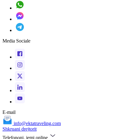
Media Sociale
E-mail
info@ektatraveling.com
Shkruani drejtorit
Telefononi, jemi online