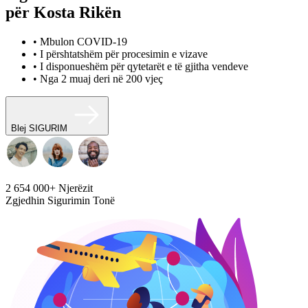
për Kosta Rikën
• Mbulon COVID-19
• I përshtatshëm për procesimin e vizave
• I disponueshëm për qytetarët e të gjitha vendeve
• Nga 2 muaj deri në 200 vjeç
Blej SIGURIM
2 654 000+
Njerëzit
Zgjedhin Sigurimin Tonë