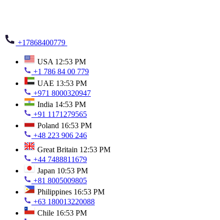
+17868400779
USA
12:53 PM
+1 786 84 00 779
UAE
13:53 PM
+971 8000320947
India
14:53 PM
+91 1171279565
Poland
16:53 PM
+48 223 906 246
Great Britain
12:53 PM
+44 7488811679
Japan
10:53 PM
+81 8005009805
Philippines
16:53 PM
+63 180013220088
Chile
16:53 PM