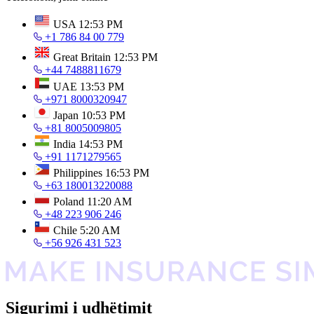
USA
12:53 PM
+1 786 84 00 779
Great Britain
12:53 PM
+44 7488811679
UAE
13:53 PM
+971 8000320947
Japan
10:53 PM
+81 8005009805
India
14:53 PM
+91 1171279565
Philippines
16:53 PM
+63 180013220088
Poland
11:20 AM
+48 223 906 246
Chile
5:20 AM
+56 926 431 523
Sigurimi i udhëtimit