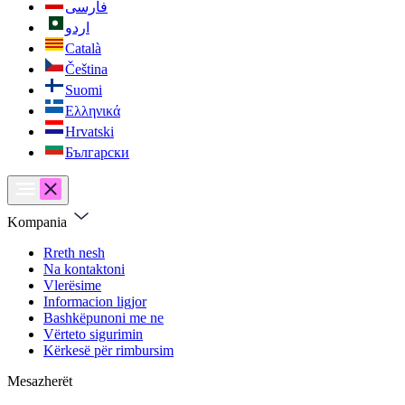
فارسی
اردو
Català
Čeština
Suomi
Ελληνικά
Hrvatski
Български
Kompania
Rreth nesh
Na kontaktoni
Vlerësime
Informacion ligjor
Bashkëpunoni me ne
Vërteto sigurimin
Kërkesë për rimbursim
Mesazherët