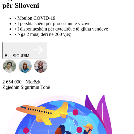
për Slloveni
• Mbulon COVID-19
• I përshtatshëm për procesimin e vizave
• I disponueshëm për qytetarët e të gjitha vendeve
• Nga 2 muaj deri në 200 vjeç
Blej SIGURIM
2 654 000+
Njerëzit
Zgjedhin Sigurimin Tonë