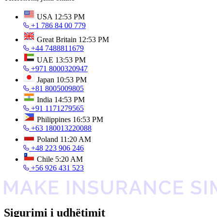
USA
12:53 PM
+1 786 84 00 779
Great Britain
12:53 PM
+44 7488811679
UAE
13:53 PM
+971 8000320947
Japan
10:53 PM
+81 8005009805
India
14:53 PM
+91 1171279565
Philippines
16:53 PM
+63 180013220088
Poland
11:20 AM
+48 223 906 246
Chile
5:20 AM
+56 926 431 523
Sigurimi i udhëtimit