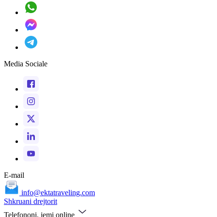
Media Sociale
E-mail
info@ektatraveling.com
Shkruani drejtorit
Telefononi, jemi online