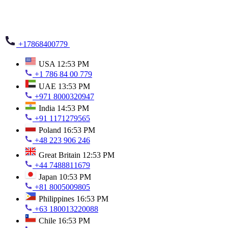
+17868400779
USA
12:53 PM
+1 786 84 00 779
UAE
13:53 PM
+971 8000320947
India
14:53 PM
+91 1171279565
Poland
16:53 PM
+48 223 906 246
Great Britain
12:53 PM
+44 7488811679
Japan
10:53 PM
+81 8005009805
Philippines
16:53 PM
+63 180013220088
Chile
16:53 PM