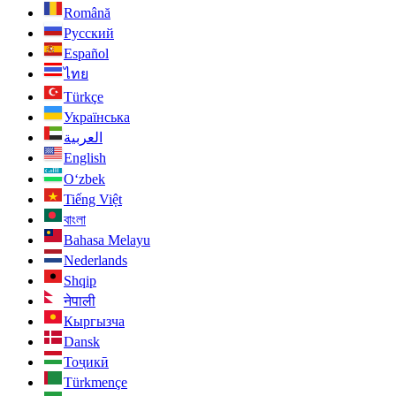
Română
Русский
Español
ไทย
Türkçe
Українська
العربية
English
O‘zbek
Tiếng Việt
বাংলা
Bahasa Melayu
Nederlands
Shqip
नेपाली
Кыргызча
Dansk
Тоҷикӣ
Türkmençe