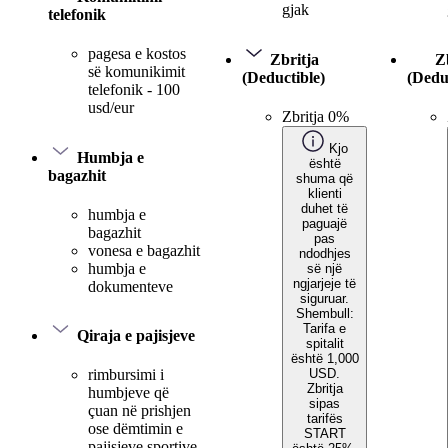
gjak
telefonik
pagesa e kostos
Zbritja
Z
së komunikimit
(Deductible)
(Dedu
telefonik - 100
usd/eur
Zbritja 0%
Kjo
Humbja e
është
bagazhit
shuma që
klienti
duhet të
humbja e
paguajë
bagazhit
pas
vonesa e bagazhit
ndodhjes
humbja e
së një
ngjarjeje të
dokumenteve
siguruar.
Shembull:
Tarifa e
Qiraja e pajisjeve
spitalit
është 1,000
USD.
rimbursimi i
Zbritja
humbjeve që
sipas
çuan në prishjen
tarifës
ose dëmtimin e
START
pajisjeve sportive