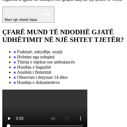
Merr një ofertë falas
ÇFARË MUND TË NDODHË GJATË
UDHËTIMIT NË NJË SHTET TJETËR?
Frakturë, ndrydhje, nxirje
Helmim nga ushqimi
Thirrja e mjekut ose ambulancës
Humbja e bagazhit
Anulimi i fluturimit
Observim i detyruar 14 ditor
Humbja e dokumenteve