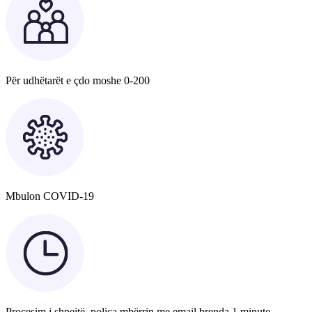
Për udhëtarët e çdo moshe 0-200
Mbulon COVID-19
Procesim i shpejtë, polica mbërrin me email brenda 1 minute