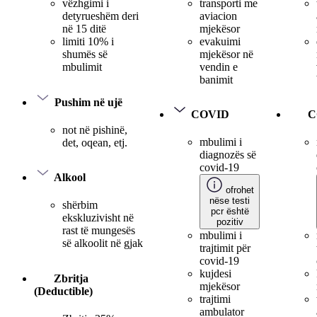
transporti me
vëzhgimi i
aviacion
detyrueshëm deri
mjekësor
në 15 ditë
evakuimi
limiti 10% i
mjekësor në
shumës së
vendin e
mbulimit
banimit
Pushim në ujë
COVID
C
not në pishinë,
mbulimi i
det, oqean, etj.
diagnozës së
covid-19
Alkool
ofrohet
nëse testi
shërbim
pcr është
ekskluzivisht në
pozitiv
rast të mungesës
mbulimi i
së alkoolit në gjak
trajtimit për
covid-19
kujdesi
Zbritja
mjekësor
(Deductible)
trajtimi
ambulator