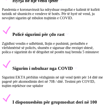
Hyrja në një vend tjetër
Pandemia e koronavirusit ka ndryshuar rregullat e kalimit të kufirit
turistik në shumicën e vendeve të botës. Për të hyrë në vend, ju
nevojitet sigurim që mbulon trajtimin e COVID.
Policë sigurimi për çdo rast
Zgjidhni vendin e udhëtimit, llojin e pushimit, periudhën e
vlefshmërisë së policës, shumën e siguruar dhe rreziqet shtesë,
polica e sigurimit do të dërgohet në postën tuaj brenda 5 minutave
Sigurim i mbuluar nga COVID
Sigurimi EKTA përfshin vëzhgimin në një vend tjetër për 14 ditë me
pagesë për akomodimin deri në 70$ / ditë. Testimi për COVID,
trajtim mjekësor ose spitalor
I disponueshëm për grupmoshat deri në 100