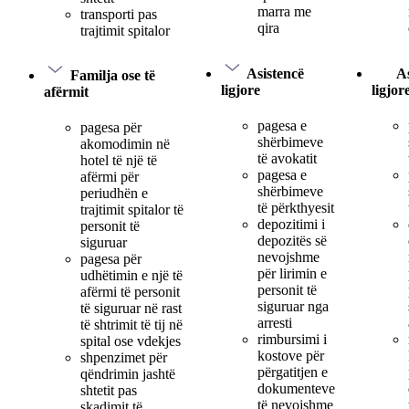
marra me
transporti pas
qira
trajtimit spitalor
Asistencë
As
Familja ose të
ligjore
ligjor
afërmit
pagesa e
pagesa për
shërbimeve
akomodimin në
të avokatit
hotel të një të
pagesa e
afërmi për
shërbimeve
periudhën e
të përkthyesit
trajtimit spitalor të
depozitimi i
personit të
depozitës së
siguruar
nevojshme
pagesa për
për lirimin e
udhëtimin e një të
personit të
afërmi të personit
siguruar nga
të siguruar në rast
arresti
të shtrimit të tij në
rimbursimi i
spital ose vdekjes
kostove për
shpenzimet për
përgatitjen e
qëndrimin jashtë
dokumenteve
shtetit pas
të nevojshme
skadimit të