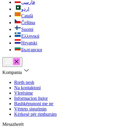
فارسی
اردو
Català
Čeština
Suomi
Ελληνικά
Hrvatski
Български
Kompania
Rreth nesh
Na kontaktoni
Vlerësime
Informacion ligjor
Bashkëpunoni me ne
Vërteto sigurimin
Kërkesë për rimbursim
Mesazherët