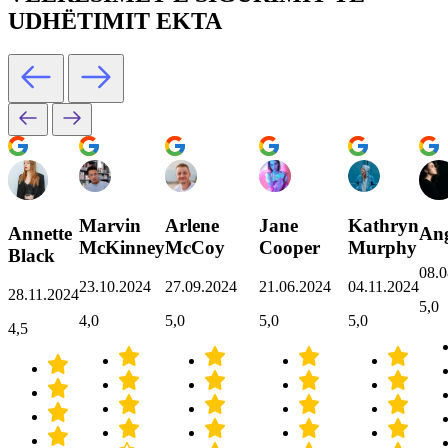
UDHËTIMIT EKTA
Marvin
Arlene
Jane
Kathryn
Annette
Ang
McKinney
McCoy
Cooper
Murphy
Black
08.0
23.10.2024
27.09.2024
21.06.2024
04.11.2024
28.11.2024
5,0
4,0
5,0
5,0
5,0
4,5