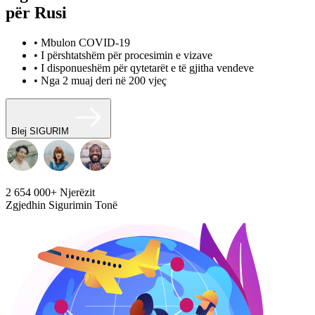
për Rusi
• Mbulon COVID-19
• I përshtatshëm për procesimin e vizave
• I disponueshëm për qytetarët e të gjitha vendeve
• Nga 2 muaj deri në 200 vjeç
Blej SIGURIM
2 654 000+
Njerëzit
Zgjedhin Sigurimin Tonë