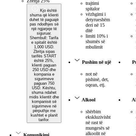
Zbritja 25%
trajtimi
spitalor
Kjo është
vëzhgimi i
shuma që klienti
detyrueshëm
duhet të paguajë
pas ndodhjes së
deri në 15
një ngjarjeje të
ditë
siguruar.
limiti 10% i
Shembull: Tarifa
shumës së
e spitalit është
mbulimit
1,000 USD.
Zbritja sipas
tarifës START
është 25%,
Pushim në ujë
P
klienti paguan
250 USD dhe
not në
kompania e
sigurimeve
pishinë, det,
paguan 750
oqean, etj.
USD. Kështu,
shuma ndahet
midis klientit dhe
Alkool
A
kompanisë së
sigurimeve në
përputhje me
shërbim
kushtet e planit
ekskluzivisht
tarifor.
në rast të
mungesës së
alkoolit në
Komunikimi