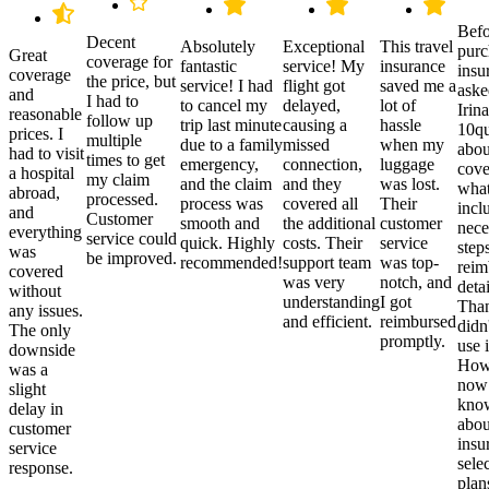
Befo
Decent
Absolutely
Exceptional
This travel
purc
Great
coverage for
fantastic
service! My
insurance
insu
coverage
the price, but
service! I had
flight got
saved me a
aske
and
I had to
to cancel my
delayed,
lot of
Irina
reasonable
follow up
trip last minute
causing a
hassle
10qu
prices. I
multiple
due to a family
missed
when my
abou
had to visit
times to get
emergency,
connection,
luggage
cove
a hospital
my claim
and the claim
and they
was lost.
what
abroad,
processed.
process was
covered all
Their
incl
and
Customer
smooth and
the additional
customer
nece
everything
service could
quick. Highly
costs. Their
service
step
was
be improved.
recommended!
support team
was top-
reim
covered
was very
notch, and
detai
without
understanding
I got
Than
any issues.
and efficient.
reimbursed
didn
The only
promptly.
use i
downside
Howe
was a
now
slight
kno
delay in
abou
customer
insu
service
sele
response.
plan