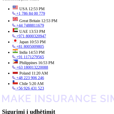
USA
12:53 PM
+1 786 84 00 779
Great Britain
12:53 PM
+44 7488811679
UAE
13:53 PM
+971 8000320947
Japan
10:53 PM
+81 8005009805
India
14:53 PM
+91 1171279565
Philippines
16:53 PM
+63 180013220088
Poland
11:20 AM
+48 223 906 246
Chile
5:20 AM
+56 926 431 523
Sigurimi i udhëtimit