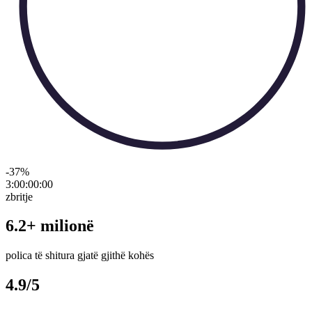
-37
%
3:00:00
:
00
zbritje
6.2+ milionë
polica të shitura gjatë gjithë kohës
4.9/5