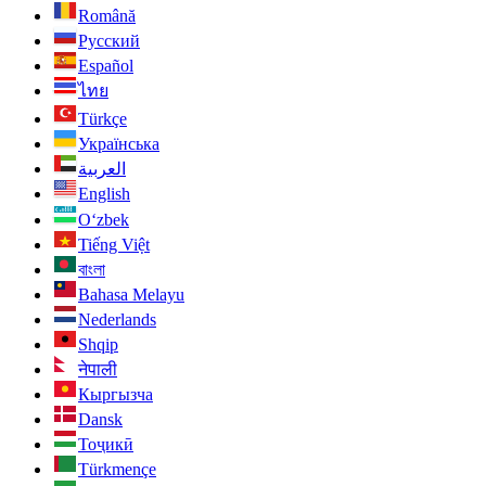
Română
Русский
Español
ไทย
Türkçe
Українська
العربية
English
O‘zbek
Tiếng Việt
বাংলা
Bahasa Melayu
Nederlands
Shqip
नेपाली
Кыргызча
Dansk
Тоҷикӣ
Türkmençe