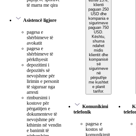
është 25%,
klienti
të marra me qira
paguan 250
USD dhe
kompania e
Asistencë ligjore
sigurimeve
paguan 750
pagesa e
USD.
Kështu,
shërbimeve të
shuma
avokatit
ndahet
pagesa e
midis
shërbimeve të
klientit dhe
përkthyesit
kompanisë
së
depozitimi i
sigurimeve
depozitës së
në
nevojshme për
përputhje
lirimin e personit
me kushtet
të siguruar nga
e planit
tarifor.
arresti
rimbursimi i
kostove për
Komunikimi
K
përgatitjen e
telefonik
telefo
dokumenteve të
nevojshme për
pagesa e
kthimin në vendin
kostos së
e banimit të
komunikimit
përhershëm