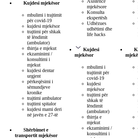
Asistencë
Kujdesi mjekësor
mjekësore
Konsulta
mbulimi i trajtimit
ekspertësh
për covid-19
Udhëzues
kujdesi mjekësor
udhëtimi dhe
trajtimi për shkak
life hacks
të lëndimit
(ambulator)
thirrja e mjekut
Kujdesi
K
ekzaminimi /
mjekësor
mjekë
konsultimi i
mjekut
mbulimi i
kujdesi dentar
trajtimit për
urgjent
covid-19
përkeqësimi i
kujdesi
sëmundjeve
mjekësor
kronike
trajtimi për
trajtimi ambulator
shkak të
trajtimi spitalor
lëndimit
kujdesi mami deri
(ambulator)
në javën e 27-të
thirrja e
mjekut
ekzaminimi /
Shërbimet e
konsultimi i
transportit mjekësor