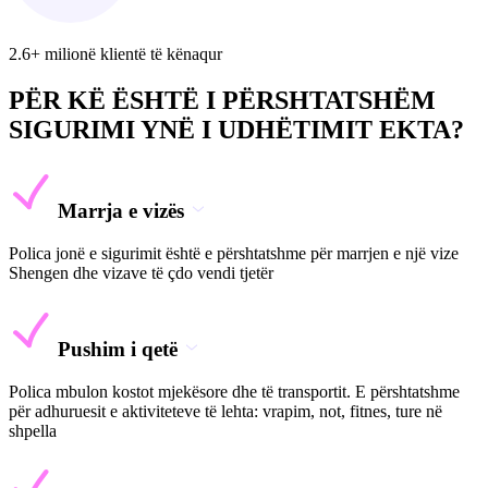
2.6+ milionë klientë të kënaqur
PËR KË ËSHTË I PËRSHTATSHËM
SIGURIMI YNË I UDHËTIMIT EKTA?
Marrja e vizës
Polica jonë e sigurimit është e përshtatshme për marrjen e një vize
Shengen dhe vizave të çdo vendi tjetër
Pushim i qetë
Polica mbulon kostot mjekësore dhe të transportit. E përshtatshme
për adhuruesit e aktiviteteve të lehta: vrapim, not, fitnes, ture në
shpella