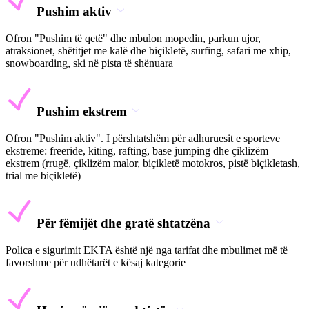
Pushim aktiv
Ofron "Pushim të qetë" dhe mbulon mopedin, parkun ujor,
atraksionet, shëtitjet me kalë dhe biçikletë, surfing, safari me xhip,
snowboarding, ski në pista të shënuara
Pushim ekstrem
Ofron "Pushim aktiv". I përshtatshëm për adhuruesit e sporteve
ekstreme: freeride, kiting, rafting, base jumping dhe çiklizëm
ekstrem (rrugë, çiklizëm malor, biçikletë motokros, pistë biçikletash,
trial me biçikletë)
Për fëmijët dhe gratë shtatzëna
Polica e sigurimit EKTA është një nga tarifat dhe mbulimet më të
favorshme për udhëtarët e kësaj kategorie