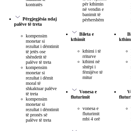
për kthimin
kontratës
në vendin e
banimit të
Përgjegjësia ndaj
përhershëm
palëve të treta
Bileta e
Bi
kompensim
kthimit
kthim
monetar si
rezultat i dëmtimit
kthimi i të
të jetës ose
rriturve
shëndetit të
kthimi në
palëve të treta
shtëpi i
kompensim
fëmijëve të
monetar si
mitur
rezultat i dëmit
moral të
shkaktuar palëve
Vonesa e
V
të treta
fluturimit
flutur
kompensim
monetar si
vonesa e
rezultat i dëmtimit
fluturimit
të pronës së
mbi 4 orë
palëve të treta