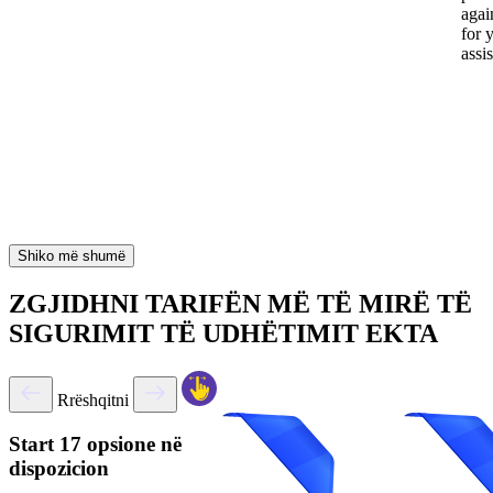
again
for 
assi
Shiko më shumë
ZGJIDHNI TARIFËN MË TË MIRË TË
SIGURIMIT TË UDHËTIMIT EKTA
Rrëshqitni
Start
17 opsione në
dispozicion