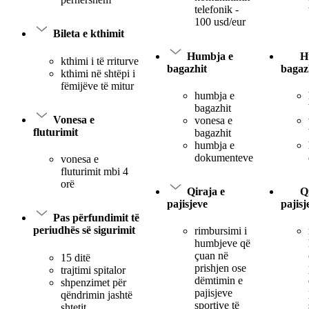
telefonik -
100 usd/eur
Bileta e kthimit
Humbja e
H
kthimi i të rriturve
bagazhit
bagaz
kthimi në shtëpi i
fëmijëve të mitur
humbja e
bagazhit
Vonesa e
vonesa e
fluturimit
bagazhit
humbja e
dokumenteve
vonesa e
fluturimit mbi 4
orë
Qiraja e
Q
pajisjeve
pajisj
Pas përfundimit të
periudhës së sigurimit
rimbursimi i
humbjeve që
çuan në
15 ditë
prishjen ose
trajtimi spitalor
dëmtimin e
shpenzimet për
pajisjeve
qëndrimin jashtë
sportive të
shtetit