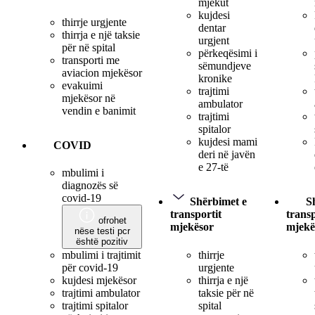
mjekut
kujdesi
thirrje urgjente
dentar
thirrja e një taksie
urgjent
për në spital
përkeqësimi i
transporti me
sëmundjeve
aviacion mjekësor
kronike
evakuimi
trajtimi
mjekësor në
ambulator
vendin e banimit
trajtimi
spitalor
kujdesi mami
COVID
deri në javën
e 27-të
mbulimi i
diagnozës së
covid-19
Shërbimet e
S
transportit
transp
ofrohet
mjekësor
mjekë
nëse testi pcr
është pozitiv
thirrje
mbulimi i trajtimit
urgjente
për covid-19
thirrja e një
kujdesi mjekësor
taksie për në
trajtimi ambulator
spital
trajtimi spitalor