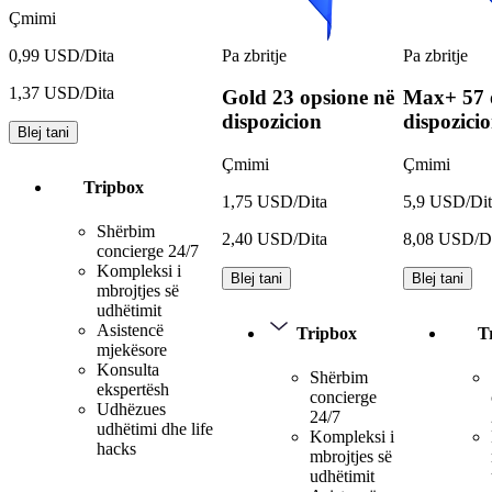
Çmimi
Pa zbritje
Pa zbritje
0,99 USD/Dita
1,37 USD/Dita
Gold
23 opsione në
Max+
57 
dispozicion
dispozici
Blej tani
Çmimi
Çmimi
Tripbox
1,75 USD/Dita
5,9 USD/Dit
Shërbim
2,40 USD/Dita
8,08 USD/D
concierge 24/7
Kompleksi i
Blej tani
Blej tani
mbrojtjes së
udhëtimit
Asistencë
Tripbox
T
mjekësore
Konsulta
Shërbim
ekspertësh
concierge
Udhëzues
24/7
udhëtimi dhe life
Kompleksi i
hacks
mbrojtjes së
udhëtimit