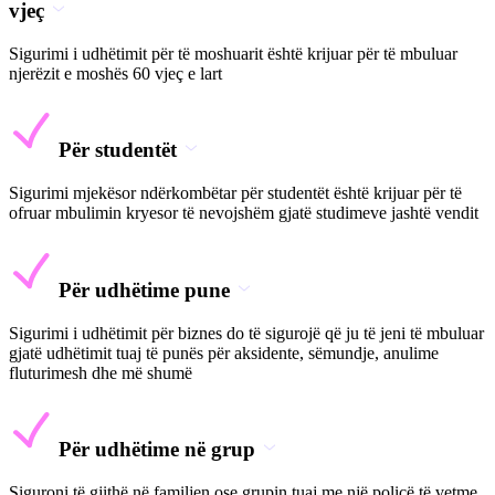
vjeç
Sigurimi i udhëtimit për të moshuarit është krijuar për të mbuluar
njerëzit e moshës 60 vjeç e lart
Për studentët
Sigurimi mjekësor ndërkombëtar për studentët është krijuar për të
ofruar mbulimin kryesor të nevojshëm gjatë studimeve jashtë vendit
Për udhëtime pune
Sigurimi i udhëtimit për biznes do të sigurojë që ju të jeni të mbuluar
gjatë udhëtimit tuaj të punës për aksidente, sëmundje, anulime
fluturimesh dhe më shumë
Për udhëtime në grup
Siguroni të gjithë në familjen ose grupin tuaj me një policë të vetme