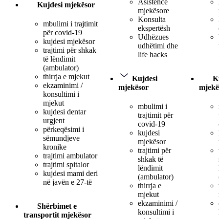
Asistencë
Kujdesi mjekësor
mjekësore
Konsulta
mbulimi i trajtimit
ekspertësh
për covid-19
Udhëzues
kujdesi mjekësor
udhëtimi dhe
trajtimi për shkak
life hacks
të lëndimit
(ambulator)
thirrja e mjekut
Kujdesi
K
ekzaminimi /
mjekësor
mjekë
konsultimi i
mjekut
mbulimi i
kujdesi dentar
trajtimit për
urgjent
covid-19
përkeqësimi i
kujdesi
sëmundjeve
mjekësor
kronike
trajtimi për
trajtimi ambulator
shkak të
trajtimi spitalor
lëndimit
kujdesi mami deri
(ambulator)
në javën e 27-të
thirrja e
mjekut
ekzaminimi /
Shërbimet e
konsultimi i
transportit mjekësor