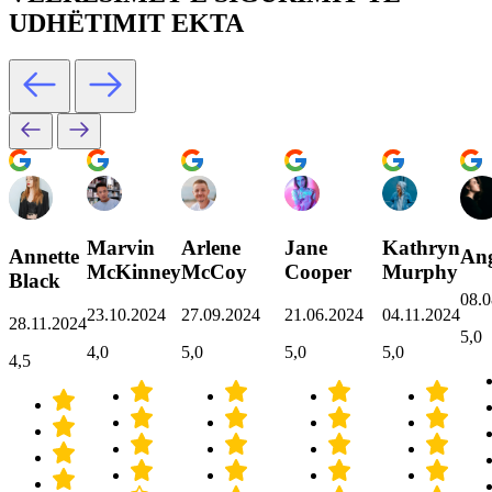
UDHËTIMIT EKTA
Marvin
Arlene
Jane
Kathryn
Annette
Ang
McKinney
McCoy
Cooper
Murphy
Black
08.0
23.10.2024
27.09.2024
21.06.2024
04.11.2024
28.11.2024
5,0
4,0
5,0
5,0
5,0
4,5