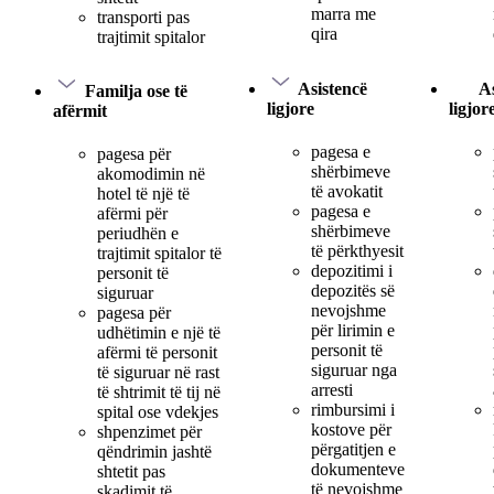
marra me
transporti pas
qira
trajtimit spitalor
Asistencë
As
Familja ose të
ligjore
ligjor
afërmit
pagesa e
pagesa për
shërbimeve
akomodimin në
të avokatit
hotel të një të
pagesa e
afërmi për
shërbimeve
periudhën e
të përkthyesit
trajtimit spitalor të
depozitimi i
personit të
depozitës së
siguruar
nevojshme
pagesa për
për lirimin e
udhëtimin e një të
personit të
afërmi të personit
siguruar nga
të siguruar në rast
arresti
të shtrimit të tij në
rimbursimi i
spital ose vdekjes
kostove për
shpenzimet për
përgatitjen e
qëndrimin jashtë
dokumenteve
shtetit pas
të nevojshme
skadimit të