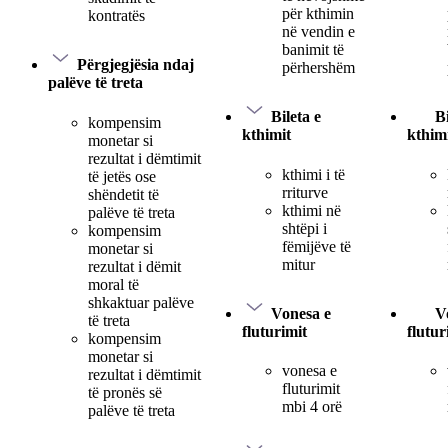
për kthimin
kontratës
në vendin e
banimit të
Përgjegjësia ndaj
përhershëm
palëve të treta
Bileta e
Bi
kompensim
kthimit
kthim
monetar si
rezultat i dëmtimit
kthimi i të
të jetës ose
rriturve
shëndetit të
kthimi në
palëve të treta
shtëpi i
kompensim
fëmijëve të
monetar si
mitur
rezultat i dëmit
moral të
shkaktuar palëve
Vonesa e
V
të treta
fluturimit
flutur
kompensim
monetar si
vonesa e
rezultat i dëmtimit
fluturimit
të pronës së
mbi 4 orë
palëve të treta