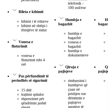
telefonik -
100 usd/eur
Bileta e kthimit
Humbja e
H
kthimi i të rriturve
bagazhit
bagaz
kthimi në shtëpi i
fëmijëve të mitur
humbja e
bagazhit
Vonesa e
vonesa e
fluturimit
bagazhit
humbja e
dokumenteve
vonesa e
fluturimit mbi 4
orë
Qiraja e
Q
pajisjeve
pajisj
Pas përfundimit të
periudhës së sigurimit
rimbursimi i
humbjeve që
çuan në
15 ditë
prishjen ose
trajtimi spitalor
dëmtimin e
shpenzimet për
pajisjeve
qëndrimin jashtë
sportive të
shtetit