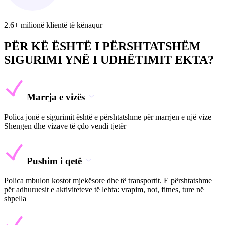
2.6+ milionë klientë të kënaqur
PËR KË ËSHTË I PËRSHTATSHËM
SIGURIMI YNË I UDHËTIMIT EKTA?
Marrja e vizës
Polica jonë e sigurimit është e përshtatshme për marrjen e një vize
Shengen dhe vizave të çdo vendi tjetër
Pushim i qetë
Polica mbulon kostot mjekësore dhe të transportit. E përshtatshme
për adhuruesit e aktiviteteve të lehta: vrapim, not, fitnes, ture në
shpella