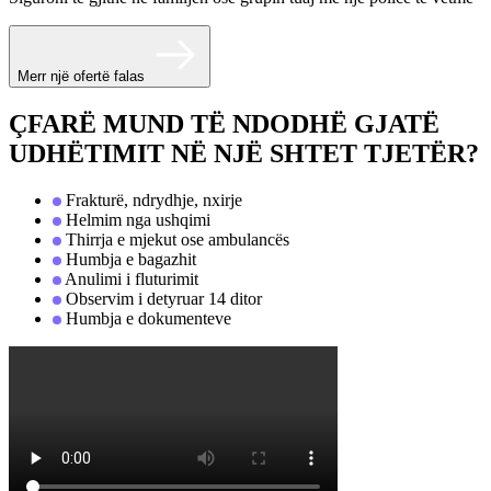
Merr një ofertë falas
ÇFARË MUND TË NDODHË GJATË
UDHËTIMIT NË NJË SHTET TJETËR?
Frakturë, ndrydhje, nxirje
Helmim nga ushqimi
Thirrja e mjekut ose ambulancës
Humbja e bagazhit
Anulimi i fluturimit
Observim i detyruar 14 ditor
Humbja e dokumenteve