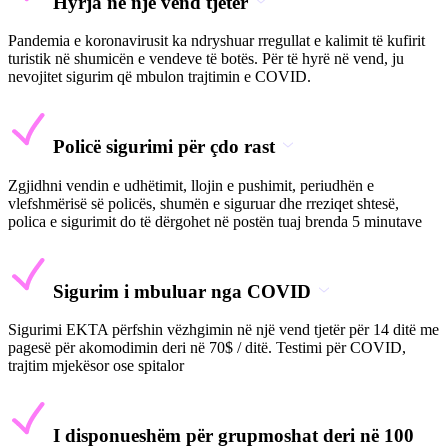
Hyrja në një vend tjetër
Pandemia e koronavirusit ka ndryshuar rregullat e kalimit të kufirit
turistik në shumicën e vendeve të botës. Për të hyrë në vend, ju
nevojitet sigurim që mbulon trajtimin e COVID.
Policë sigurimi për çdo rast
Zgjidhni vendin e udhëtimit, llojin e pushimit, periudhën e
vlefshmërisë së policës, shumën e siguruar dhe rreziqet shtesë,
polica e sigurimit do të dërgohet në postën tuaj brenda 5 minutave
Sigurim i mbuluar nga COVID
Sigurimi EKTA përfshin vëzhgimin në një vend tjetër për 14 ditë me
pagesë për akomodimin deri në 70$ / ditë. Testimi për COVID,
trajtim mjekësor ose spitalor
I disponueshëm për grupmoshat deri në 100