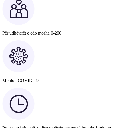
Për udhëtarët e çdo moshe 0-200
Mbulon COVID-19
Procesim i shpejtë, polica mbërrin me email brenda 1 minute