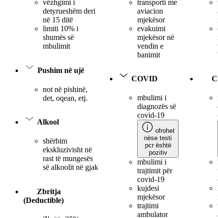
transporti me
vëzhgimi i
aviacion
detyrueshëm deri
mjekësor
në 15 ditë
evakuimi
limiti 10% i
mjekësor në
shumës së
vendin e
mbulimit
banimit
Pushim në ujë
COVID
C
not në pishinë,
mbulimi i
det, oqean, etj.
diagnozës së
covid-19
Alkool
ofrohet
nëse testi
shërbim
pcr është
ekskluzivisht në
pozitiv
rast të mungesës
mbulimi i
së alkoolit në gjak
trajtimit për
covid-19
kujdesi
Zbritja
mjekësor
(Deductible)
trajtimi
ambulator