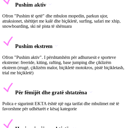
Pushim aktiv
Ofron "Pushim të qetë" dhe mbulon mopedin, parkun ujor,
atraksionet, shëtitjet me kalë dhe biçikletë, surfing, safari me xhip,
snowboarding, ski në pista të shënuara
Pushim ekstrem
Ofron "Pushim aktiv". I përshtatshëm për adhuruesit e sporteve
ekstreme: freeride, kiting, rafting, base jumping dhe çiklizëm
ekstrem (rrugë, çiklizëm malor, biçikletë motokros, pistë biçikletash,
trial me biçikletë)
Për fëmijët dhe gratë shtatzëna
Polica e sigurimit EKTA është një nga tarifat dhe mbulimet më të
favorshme për udhëtarët e kësaj kategorie