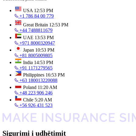
USA
12:53 PM
+1 786 84 00 779
Great Britain
12:53 PM
+44 7488811679
UAE
13:53 PM
+971 8000320947
Japan
10:53 PM
+81 8005009805
India
14:53 PM
+91 1171279565
Philippines
16:53 PM
+63 180013220088
Poland
11:20 AM
+48 223 906 246
Chile
5:20 AM
+56 926 431 523
Sigurimi i udhëtimit