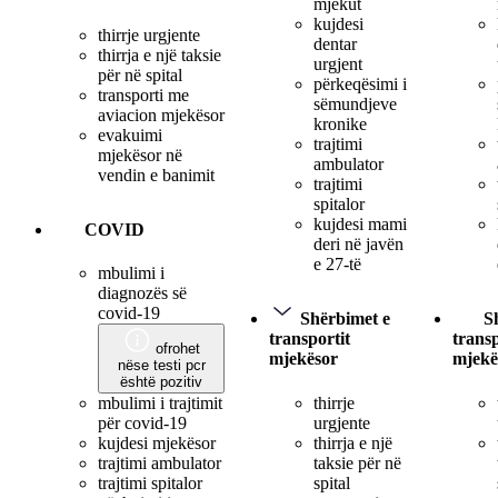
mjekut
kujdesi
thirrje urgjente
dentar
thirrja e një taksie
urgjent
për në spital
përkeqësimi i
transporti me
sëmundjeve
aviacion mjekësor
kronike
evakuimi
trajtimi
mjekësor në
ambulator
vendin e banimit
trajtimi
spitalor
kujdesi mami
COVID
deri në javën
e 27-të
mbulimi i
diagnozës së
covid-19
Shërbimet e
S
transportit
transp
ofrohet
mjekësor
mjekë
nëse testi pcr
është pozitiv
thirrje
mbulimi i trajtimit
urgjente
për covid-19
thirrja e një
kujdesi mjekësor
taksie për në
trajtimi ambulator
spital
trajtimi spitalor