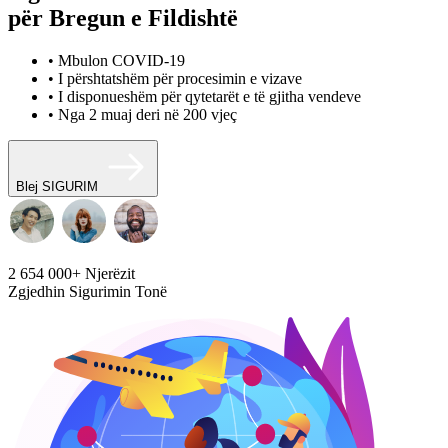
për Bregun e Fildishtë
• Mbulon COVID-19
• I përshtatshëm për procesimin e vizave
• I disponueshëm për qytetarët e të gjitha vendeve
• Nga 2 muaj deri në 200 vjeç
Blej SIGURIM
2 654 000+
Njerëzit
Zgjedhin Sigurimin Tonë