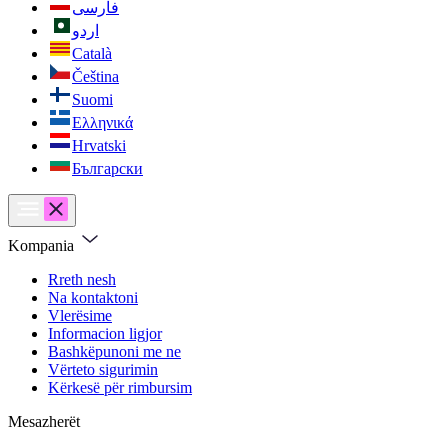
فارسی
اردو
Català
Čeština
Suomi
Ελληνικά
Hrvatski
Български
Kompania
Rreth nesh
Na kontaktoni
Vlerësime
Informacion ligjor
Bashkëpunoni me ne
Vërteto sigurimin
Kërkesë për rimbursim
Mesazherët