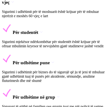
vjeç
Sigurimi i udhëtimit për të moshuarit është krijuar për të mbuluar
njerëzit e moshës 60 vjeç e lart
Për studentët
Sigurimi mjekësor ndërkombëtar për studentët është krijuar për të
ofruar mbulimin kryesor të nevojshëm gjatë studimeve jashtë vendit
Për udhëtime pune
Sigurimi i udhëtimit për biznes do të sigurojë që ju të jeni të mbuluar
gjatë udhëtimit tuaj të punës për aksidente, sëmundje, anulime
fluturimesh dhe më shumë
Për udhëtime në grup
Siguroni të gjithë në familjen ose grupin tuaj me një policë të vetme