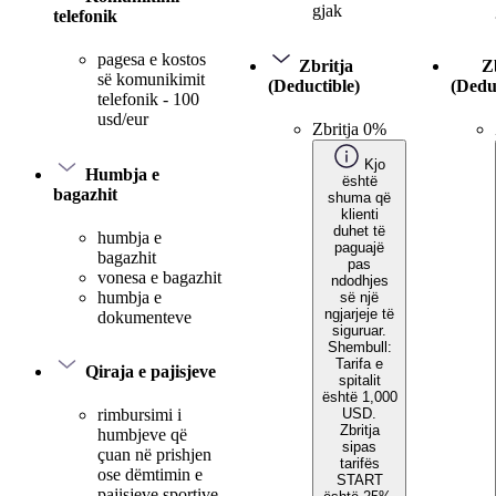
gjak
telefonik
pagesa e kostos
Zbritja
Z
së komunikimit
(Deductible)
(Dedu
telefonik - 100
usd/eur
Zbritja 0%
Kjo
Humbja e
është
bagazhit
shuma që
klienti
duhet të
humbja e
paguajë
bagazhit
pas
vonesa e bagazhit
ndodhjes
humbja e
së një
ngjarjeje të
dokumenteve
siguruar.
Shembull:
Tarifa e
Qiraja e pajisjeve
spitalit
është 1,000
USD.
rimbursimi i
Zbritja
humbjeve që
sipas
çuan në prishjen
tarifës
ose dëmtimin e
START
pajisjeve sportive