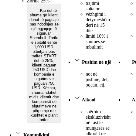
Zbritja 25%
trajtimi
spitalor
Kjo është
vëzhgimi i
shuma që klienti
detyrueshëm
duhet të paguajë
pas ndodhjes së
deri në 15
një ngjarjeje të
ditë
siguruar.
limiti 10% i
Shembull: Tarifa
shumës së
e spitalit është
mbulimit
1,000 USD.
Zbritja sipas
tarifës START
është 25%,
Pushim në ujë
P
klienti paguan
250 USD dhe
not në
kompania e
sigurimeve
pishinë, det,
paguan 750
oqean, etj.
USD. Kështu,
shuma ndahet
midis klientit dhe
Alkool
A
kompanisë së
sigurimeve në
përputhje me
shërbim
kushtet e planit
ekskluzivisht
tarifor.
në rast të
mungesës së
alkoolit në
Komunikimi