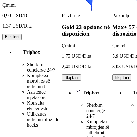
Çmimi
Pa zbritje
Pa zbritje
0,99 USD/Dita
1,37 USD/Dita
Gold
23 opsione në
Max+
57 
dispozicion
dispozici
Blej tani
Çmimi
Çmimi
Tripbox
1,75 USD/Dita
5,9 USD/Dit
Shërbim
2,40 USD/Dita
8,08 USD/D
concierge 24/7
Kompleksi i
Blej tani
Blej tani
mbrojtjes së
udhëtimit
Asistencë
Tripbox
T
mjekësore
Konsulta
Shërbim
ekspertësh
concierge
Udhëzues
24/7
udhëtimi dhe life
Kompleksi i
hacks
mbrojtjes së
udhëtimit