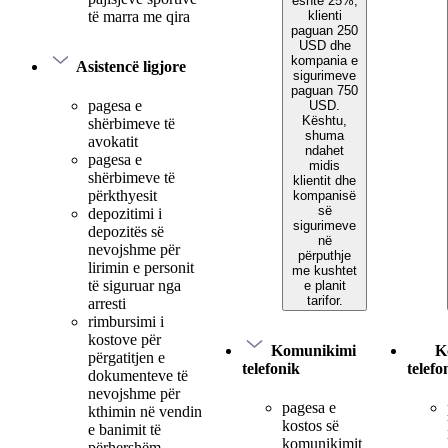
është 25%,
klienti
të marra me qira
paguan 250
USD dhe
kompania e
Asistencë ligjore
sigurimeve
paguan 750
pagesa e
USD.
Kështu,
shërbimeve të
shuma
avokatit
ndahet
pagesa e
midis
shërbimeve të
klientit dhe
përkthyesit
kompanisë
së
depozitimi i
sigurimeve
depozitës së
në
nevojshme për
përputhje
lirimin e personit
me kushtet
të siguruar nga
e planit
tarifor.
arresti
rimbursimi i
kostove për
Komunikimi
K
përgatitjen e
telefonik
telefo
dokumenteve të
nevojshme për
pagesa e
kthimin në vendin
kostos së
e banimit të
komunikimit
përhershëm