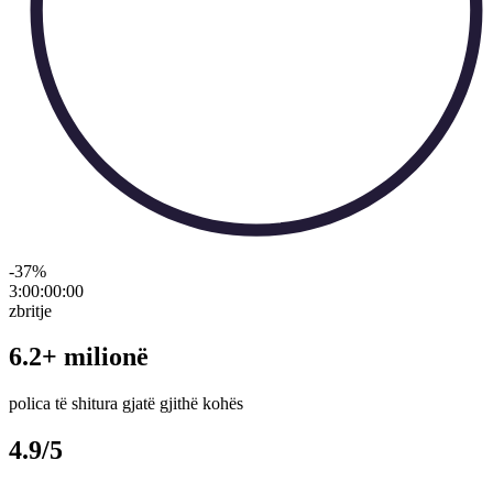
-37
%
3:00:00
:
00
zbritje
6.2+ milionë
polica të shitura gjatë gjithë kohës
4.9/5