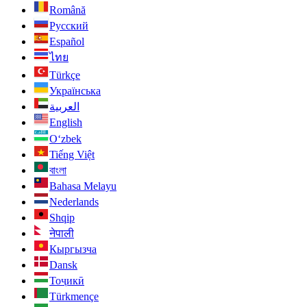
Română
Русский
Español
ไทย
Türkçe
Українська
العربية
English
O‘zbek
Tiếng Việt
বাংলা
Bahasa Melayu
Nederlands
Shqip
नेपाली
Кыргызча
Dansk
Тоҷикӣ
Türkmençe