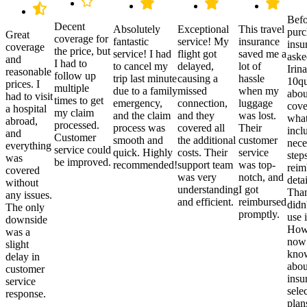
Befo
Decent
Absolutely
Exceptional
This travel
purc
Great
coverage for
fantastic
service! My
insurance
insu
coverage
the price, but
service! I had
flight got
saved me a
aske
and
I had to
to cancel my
delayed,
lot of
Irina
reasonable
follow up
trip last minute
causing a
hassle
10qu
prices. I
multiple
due to a family
missed
when my
abou
had to visit
times to get
emergency,
connection,
luggage
cove
a hospital
my claim
and the claim
and they
was lost.
what
abroad,
processed.
process was
covered all
Their
incl
and
Customer
smooth and
the additional
customer
nece
everything
service could
quick. Highly
costs. Their
service
step
was
be improved.
recommended!
support team
was top-
reim
covered
was very
notch, and
detai
without
understanding
I got
Than
any issues.
and efficient.
reimbursed
didn
The only
promptly.
use i
downside
Howe
was a
now
slight
kno
delay in
abou
customer
insu
service
sele
response.
plan