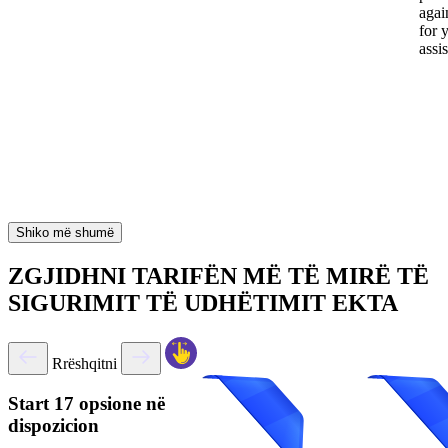
again
for 
assi
Shiko më shumë
ZGJIDHNI TARIFËN MË TË MIRË TË
SIGURIMIT TË UDHËTIMIT EKTA
Rrëshqitni
Start
17 opsione në
dispozicion