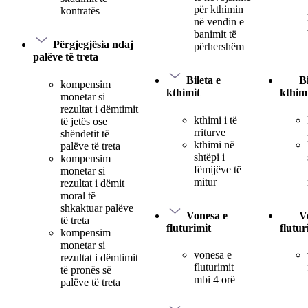
për kthimin
kontratës
në vendin e
banimit të
Përgjegjësia ndaj
përhershëm
palëve të treta
Bileta e
Bi
kompensim
kthimit
kthim
monetar si
rezultat i dëmtimit
kthimi i të
të jetës ose
rriturve
shëndetit të
kthimi në
palëve të treta
shtëpi i
kompensim
fëmijëve të
monetar si
mitur
rezultat i dëmit
moral të
shkaktuar palëve
Vonesa e
V
të treta
fluturimit
flutur
kompensim
monetar si
vonesa e
rezultat i dëmtimit
fluturimit
të pronës së
mbi 4 orë
palëve të treta