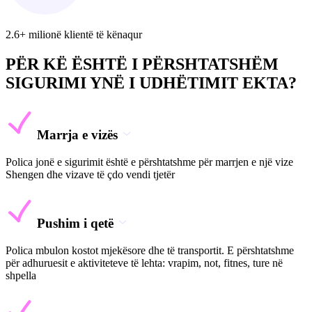
2.6+ milionë klientë të kënaqur
PËR KË ËSHTË I PËRSHTATSHËM
SIGURIMI YNË I UDHËTIMIT EKTA?
Marrja e vizës
Polica jonë e sigurimit është e përshtatshme për marrjen e një vize
Shengen dhe vizave të çdo vendi tjetër
Pushim i qetë
Polica mbulon kostot mjekësore dhe të transportit. E përshtatshme
për adhuruesit e aktiviteteve të lehta: vrapim, not, fitnes, ture në
shpella