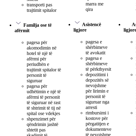
marra me
transporti pas
qira
trajtimit spitalor
Asistencë
As
Familja ose të
ligjore
ligjor
afërmit
pagesa e
pagesa për
shërbimeve
akomodimin në
të avokatit
hotel të një të
pagesa e
afërmi për
shërbimeve
periudhën e
të përkthyesit
trajtimit spitalor të
depozitimi i
personit të
depozitës së
siguruar
nevojshme
pagesa për
për lirimin e
udhëtimin e një të
personit të
afërmi të personit
siguruar nga
të siguruar në rast
arresti
të shtrimit të tij në
rimbursimi i
spital ose vdekjes
kostove për
shpenzimet për
përgatitjen e
qëndrimin jashtë
dokumenteve
shtetit pas
të nevojshme
skadimit të