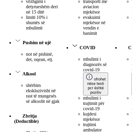
transporti me
vëzhgimi i
aviacion
detyrueshëm deri
mjekësor
në 15 ditë
evakuimi
limiti 10% i
mjekësor në
shumës së
vendin e
mbulimit
banimit
Pushim në ujë
COVID
C
not në pishinë,
mbulimi i
det, oqean, etj.
diagnozës së
covid-19
Alkool
ofrohet
nëse testi
shërbim
pcr është
ekskluzivisht në
pozitiv
rast të mungesës
mbulimi i
së alkoolit në gjak
trajtimit për
covid-19
kujdesi
Zbritja
mjekësor
(Deductible)
trajtimi
ambulator