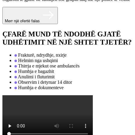
Merr një ofertë falas
ÇFARË MUND TË NDODHË GJATË
UDHËTIMIT NË NJË SHTET TJETËR?
Frakturë, ndrydhje, nxirje
Helmim nga ushqimi
Thirrja e mjekut ose ambulancës
Humbja e bagazhit
Anulimi i fluturimit
Observim i detyruar 14 ditor
Humbja e dokumenteve