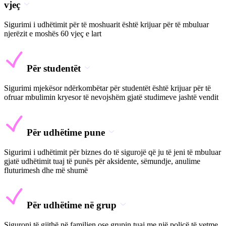
vjeç
Sigurimi i udhëtimit për të moshuarit është krijuar për të mbuluar
njerëzit e moshës 60 vjeç e lart
Për studentët
Sigurimi mjekësor ndërkombëtar për studentët është krijuar për të
ofruar mbulimin kryesor të nevojshëm gjatë studimeve jashtë vendit
Për udhëtime pune
Sigurimi i udhëtimit për biznes do të sigurojë që ju të jeni të mbuluar
gjatë udhëtimit tuaj të punës për aksidente, sëmundje, anulime
fluturimesh dhe më shumë
Për udhëtime në grup
Siguroni të gjithë në familjen ose grupin tuaj me një policë të vetme