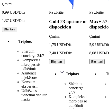
Çmimi
Pa zbritje
Pa zbritje
0,99 USD/Dita
1,37 USD/Dita
Gold
23 opsione në
Max+
57 
dispozicion
dispozici
Blej tani
Çmimi
Çmimi
Tripbox
1,75 USD/Dita
5,9 USD/Dit
Shërbim
2,40 USD/Dita
8,08 USD/D
concierge 24/7
Kompleksi i
Blej tani
Blej tani
mbrojtjes së
udhëtimit
Asistencë
Tripbox
T
mjekësore
Konsulta
Shërbim
ekspertësh
concierge
Udhëzues
24/7
udhëtimi dhe life
Kompleksi i
hacks
mbrojtjes së
udhëtimit