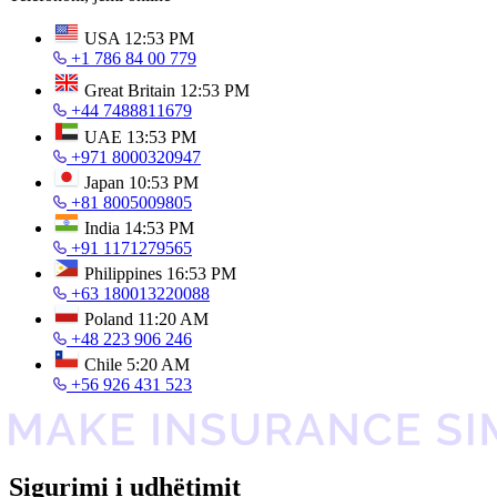
USA
12:53 PM
+1 786 84 00 779
Great Britain
12:53 PM
+44 7488811679
UAE
13:53 PM
+971 8000320947
Japan
10:53 PM
+81 8005009805
India
14:53 PM
+91 1171279565
Philippines
16:53 PM
+63 180013220088
Poland
11:20 AM
+48 223 906 246
Chile
5:20 AM
+56 926 431 523
Sigurimi i udhëtimit