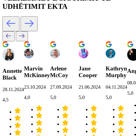
UDHËTIMIT EKTA
Marvin
Arlene
Jane
Kathryn
Annette
Ang
McKinney
McCoy
Cooper
Murphy
Black
08.0
23.10.2024
27.09.2024
21.06.2024
04.11.2024
28.11.2024
5,0
4,0
5,0
5,0
5,0
4,5