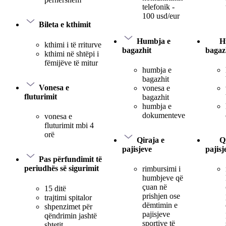
telefonik -
100 usd/eur
Bileta e kthimit
Humbja e
H
kthimi i të rriturve
bagazhit
bagaz
kthimi në shtëpi i
fëmijëve të mitur
humbja e
bagazhit
Vonesa e
vonesa e
fluturimit
bagazhit
humbja e
dokumenteve
vonesa e
fluturimit mbi 4
orë
Qiraja e
Q
pajisjeve
pajisj
Pas përfundimit të
periudhës së sigurimit
rimbursimi i
humbjeve që
çuan në
15 ditë
prishjen ose
trajtimi spitalor
dëmtimin e
shpenzimet për
pajisjeve
qëndrimin jashtë
sportive të
shtetit