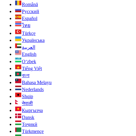
Română
Русский
Español
ไทย
Türkçe
Українська
العربية
English
O‘zbek
Tiếng Việt
বাংলা
Bahasa Melayu
Nederlands
Shqip
नेपाली
Кыргызча
Dansk
Тоҷикӣ
Türkmençe