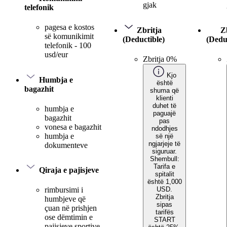
gjak
telefonik
pagesa e kostos
Zbritja
Z
së komunikimit
(Deductible)
(Dedu
telefonik - 100
usd/eur
Zbritja 0%
Kjo
Humbja e
është
bagazhit
shuma që
klienti
duhet të
humbja e
paguajë
bagazhit
pas
vonesa e bagazhit
ndodhjes
humbja e
së një
ngjarjeje të
dokumenteve
siguruar.
Shembull:
Tarifa e
Qiraja e pajisjeve
spitalit
është 1,000
USD.
rimbursimi i
Zbritja
humbjeve që
sipas
çuan në prishjen
tarifës
ose dëmtimin e
START
pajisjeve sportive