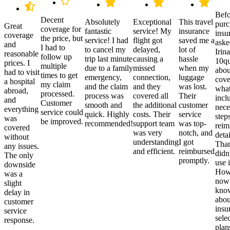
Befo
Decent
Absolutely
Exceptional
This travel
purc
Great
coverage for
fantastic
service! My
insurance
insu
coverage
the price, but
service! I had
flight got
saved me a
aske
and
I had to
to cancel my
delayed,
lot of
Irina
reasonable
follow up
trip last minute
causing a
hassle
10qu
prices. I
multiple
due to a family
missed
when my
abou
had to visit
times to get
emergency,
connection,
luggage
cove
a hospital
my claim
and the claim
and they
was lost.
what
abroad,
processed.
process was
covered all
Their
incl
and
Customer
smooth and
the additional
customer
nece
everything
service could
quick. Highly
costs. Their
service
step
was
be improved.
recommended!
support team
was top-
reim
covered
was very
notch, and
detai
without
understanding
I got
Than
any issues.
and efficient.
reimbursed
didn
The only
promptly.
use i
downside
Howe
was a
now
slight
kno
delay in
abou
customer
insu
service
sele
response.
plan