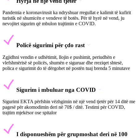
Hyrja në një vend tjetër
Pandemia e koronavirusit ka ndryshuar rregullat e kalimit të kufirit
turistik në shumicën e vendeve të botës. Për të hyrë në vend, ju
nevojitet sigurim që mbulon trajtimin e COVID.
Policë sigurimi për çdo rast
Zgjidhni vendin e udhëtimit, llojin e pushimit, periudhën e
vlefshmërisë së policës, shumën e siguruar dhe rreziqet shtesë,
polica e sigurimit do të dërgohet në postën tuaj brenda 5 minutave
Sigurim i mbuluar nga COVID
Sigurimi EKTA përfshin vëzhgimin në një vend tjetër për 14 ditë me
pagesë për akomodimin deri në 70$ / ditë. Testimi për COVID,
trajtim mjekësor ose spitalor
I disponueshëm për grupmoshat deri në 100