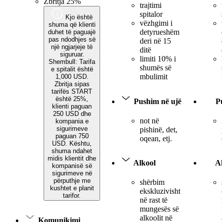
Zbritja 25%
trajtimi
spitalor
Kjo është
vëzhgimi i
shuma që klienti
detyrueshëm
duhet të paguajë
pas ndodhjes së
deri në 15
një ngjarjeje të
ditë
siguruar.
limiti 10% i
Shembull: Tarifa
shumës së
e spitalit është
mbulimit
1,000 USD.
Zbritja sipas
tarifës START
është 25%,
Pushim në ujë
P
klienti paguan
250 USD dhe
not në
kompania e
sigurimeve
pishinë, det,
paguan 750
oqean, etj.
USD. Kështu,
shuma ndahet
midis klientit dhe
Alkool
A
kompanisë së
sigurimeve në
përputhje me
shërbim
kushtet e planit
ekskluzivisht
tarifor.
në rast të
mungesës së
alkoolit në
Komunikimi