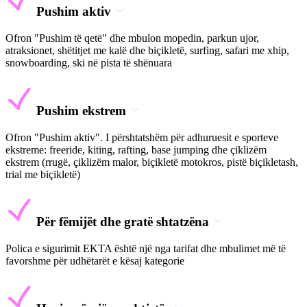
Pushim aktiv
Ofron "Pushim të qetë" dhe mbulon mopedin, parkun ujor,
atraksionet, shëtitjet me kalë dhe biçikletë, surfing, safari me xhip,
snowboarding, ski në pista të shënuara
Pushim ekstrem
Ofron "Pushim aktiv". I përshtatshëm për adhuruesit e sporteve
ekstreme: freeride, kiting, rafting, base jumping dhe çiklizëm
ekstrem (rrugë, çiklizëm malor, biçikletë motokros, pistë biçikletash,
trial me biçikletë)
Për fëmijët dhe gratë shtatzëna
Polica e sigurimit EKTA është një nga tarifat dhe mbulimet më të
favorshme për udhëtarët e kësaj kategorie