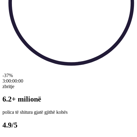
-37
%
3:00:00
:
00
zbritje
6.2+ milionë
polica të shitura gjatë gjithë kohës
4.9/5