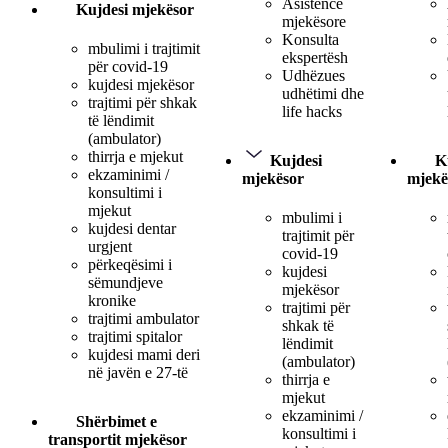
Asistencë
Kujdesi mjekësor
mjekësore
Konsulta
mbulimi i trajtimit
ekspertësh
për covid-19
Udhëzues
kujdesi mjekësor
udhëtimi dhe
trajtimi për shkak
life hacks
të lëndimit
(ambulator)
thirrja e mjekut
Kujdesi
K
ekzaminimi /
mjekësor
mjekë
konsultimi i
mjekut
mbulimi i
kujdesi dentar
trajtimit për
urgjent
covid-19
përkeqësimi i
kujdesi
sëmundjeve
mjekësor
kronike
trajtimi për
trajtimi ambulator
shkak të
trajtimi spitalor
lëndimit
kujdesi mami deri
(ambulator)
në javën e 27-të
thirrja e
mjekut
ekzaminimi /
Shërbimet e
konsultimi i
transportit mjekësor