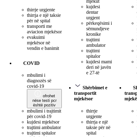
mjekut
kujdesi
thirrje urgjente
dentar
thirrja e një taksie
urgjent
për në spital
përkeqësimi i
transporti me
sëmundjeve
aviacion mjekësor
kronike
evakuimi
trajtimi
mjekësor në
ambulator
vendin e banimit
trajtimi
spitalor
kujdesi mami
COVID
deri në javën
e 27-të
mbulimi i
diagnozës së
covid-19
Shërbimet e
S
transportit
transp
ofrohet
mjekësor
mjekë
nëse testi pcr
është pozitiv
thirrje
mbulimi i trajtimit
urgjente
për covid-19
thirrja e një
kujdesi mjekësor
taksie për në
trajtimi ambulator
spital
trajtimi spitalor