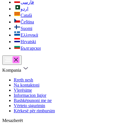
فارسی
اردو
Català
Čeština
Suomi
Ελληνικά
Hrvatski
Български
Kompania
Rreth nesh
Na kontaktoni
Vlerësime
Informacion ligjor
Bashkëpunoni me ne
Vërteto sigurimin
Kërkesë për rimbursim
Mesazherët