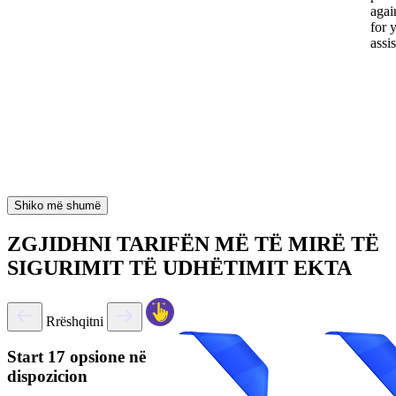
again
for 
assi
Shiko më shumë
ZGJIDHNI TARIFËN MË TË MIRË TË
SIGURIMIT TË UDHËTIMIT EKTA
Rrëshqitni
Start
17 opsione në
dispozicion