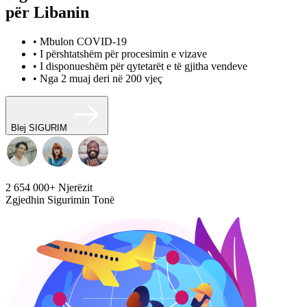
për Libanin
• Mbulon COVID-19
• I përshtatshëm për procesimin e vizave
• I disponueshëm për qytetarët e të gjitha vendeve
• Nga 2 muaj deri në 200 vjeç
Blej SIGURIM
2 654 000+
Njerëzit
Zgjedhin Sigurimin Tonë