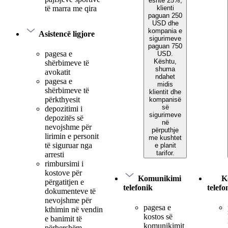
është 25%,
klienti
të marra me qira
paguan 250
USD dhe
kompania e
Asistencë ligjore
sigurimeve
paguan 750
pagesa e
USD.
Kështu,
shërbimeve të
shuma
avokatit
ndahet
pagesa e
midis
shërbimeve të
klientit dhe
përkthyesit
kompanisë
së
depozitimi i
sigurimeve
depozitës së
në
nevojshme për
përputhje
lirimin e personit
me kushtet
të siguruar nga
e planit
tarifor.
arresti
rimbursimi i
kostove për
Komunikimi
K
përgatitjen e
telefonik
telefo
dokumenteve të
nevojshme për
pagesa e
kthimin në vendin
kostos së
e banimit të
komunikimit
përhershëm