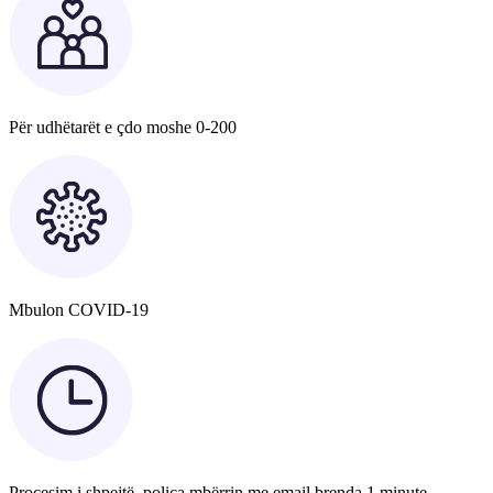
Për udhëtarët e çdo moshe 0-200
Mbulon COVID-19
Procesim i shpejtë, polica mbërrin me email brenda 1 minute