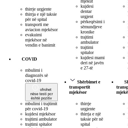
mjekut
kujdesi
thirrje urgjente
dentar
thirrja e një taksie
urgjent
për në spital
përkeqësimi i
transporti me
sëmundjeve
aviacion mjekësor
kronike
evakuimi
trajtimi
mjekësor në
ambulator
vendin e banimit
trajtimi
spitalor
kujdesi mami
COVID
deri në javën
e 27-të
mbulimi i
diagnozës së
covid-19
Shërbimet e
S
transportit
transp
ofrohet
mjekësor
mjekë
nëse testi pcr
është pozitiv
thirrje
mbulimi i trajtimit
urgjente
për covid-19
thirrja e një
kujdesi mjekësor
taksie për në
trajtimi ambulator
spital
trajtimi spitalor