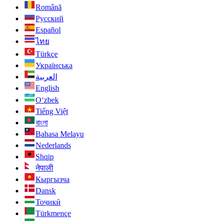
Română
Русский
Español
ไทย
Türkçe
Українська
العربية
English
O‘zbek
Tiếng Việt
বাংলা
Bahasa Melayu
Nederlands
Shqip
नेपाली
Кыргызча
Dansk
Тоҷикӣ
Türkmençe