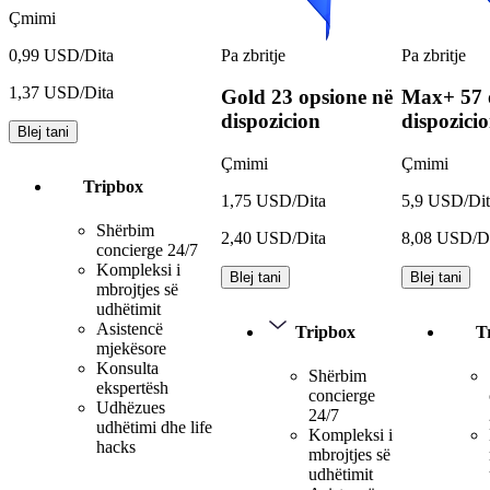
Çmimi
Pa zbritje
Pa zbritje
0,99 USD/Dita
1,37 USD/Dita
Gold
23 opsione në
Max+
57 
dispozicion
dispozici
Blej tani
Çmimi
Çmimi
Tripbox
1,75 USD/Dita
5,9 USD/Dit
Shërbim
2,40 USD/Dita
8,08 USD/D
concierge 24/7
Kompleksi i
Blej tani
Blej tani
mbrojtjes së
udhëtimit
Asistencë
Tripbox
T
mjekësore
Konsulta
Shërbim
ekspertësh
concierge
Udhëzues
24/7
udhëtimi dhe life
Kompleksi i
hacks
mbrojtjes së
udhëtimit