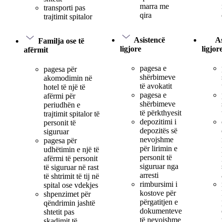
marra me
transporti pas
qira
trajtimit spitalor
Asistencë
As
Familja ose të
ligjore
ligjor
afërmit
pagesa e
pagesa për
shërbimeve
akomodimin në
të avokatit
hotel të një të
pagesa e
afërmi për
shërbimeve
periudhën e
të përkthyesit
trajtimit spitalor të
depozitimi i
personit të
depozitës së
siguruar
nevojshme
pagesa për
për lirimin e
udhëtimin e një të
personit të
afërmi të personit
siguruar nga
të siguruar në rast
arresti
të shtrimit të tij në
rimbursimi i
spital ose vdekjes
kostove për
shpenzimet për
përgatitjen e
qëndrimin jashtë
dokumenteve
shtetit pas
të nevojshme
skadimit të