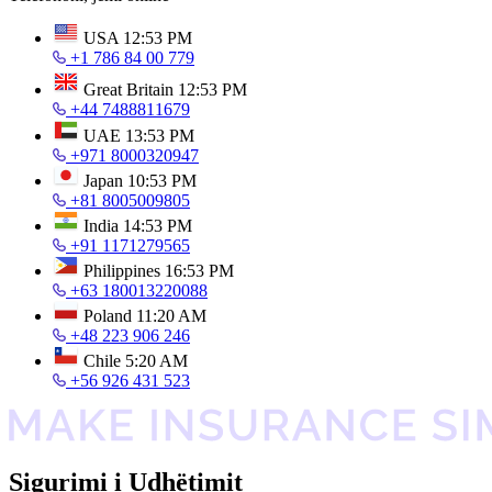
USA
12:53 PM
+1 786 84 00 779
Great Britain
12:53 PM
+44 7488811679
UAE
13:53 PM
+971 8000320947
Japan
10:53 PM
+81 8005009805
India
14:53 PM
+91 1171279565
Philippines
16:53 PM
+63 180013220088
Poland
11:20 AM
+48 223 906 246
Chile
5:20 AM
+56 926 431 523
Sigurimi i Udhëtimit