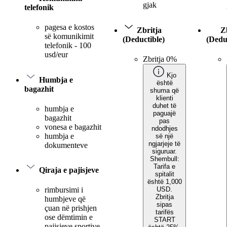
gjak
telefonik
pagesa e kostos
Zbritja
Z
së komunikimit
(Deductible)
(Dedu
telefonik - 100
usd/eur
Zbritja 0%
Kjo
Humbja e
është
bagazhit
shuma që
klienti
duhet të
humbja e
paguajë
bagazhit
pas
vonesa e bagazhit
ndodhjes
humbja e
së një
ngjarjeje të
dokumenteve
siguruar.
Shembull:
Tarifa e
Qiraja e pajisjeve
spitalit
është 1,000
USD.
rimbursimi i
Zbritja
humbjeve që
sipas
çuan në prishjen
tarifës
ose dëmtimin e
START
pajisjeve sportive