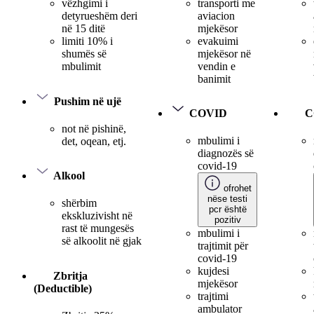
transporti me
vëzhgimi i
aviacion
detyrueshëm deri
mjekësor
në 15 ditë
evakuimi
limiti 10% i
mjekësor në
shumës së
vendin e
mbulimit
banimit
Pushim në ujë
COVID
C
not në pishinë,
mbulimi i
det, oqean, etj.
diagnozës së
covid-19
Alkool
ofrohet
nëse testi
shërbim
pcr është
ekskluzivisht në
pozitiv
rast të mungesës
mbulimi i
së alkoolit në gjak
trajtimit për
covid-19
kujdesi
Zbritja
mjekësor
(Deductible)
trajtimi
ambulator