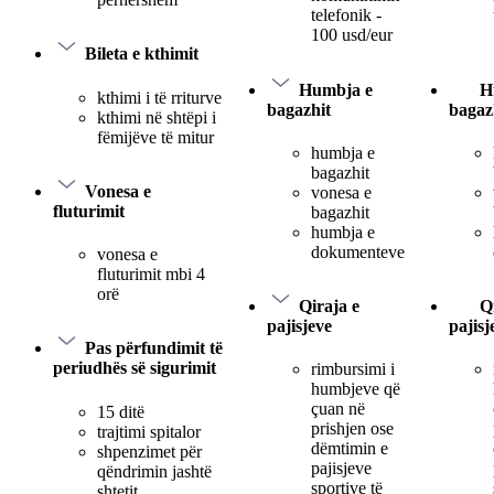
telefonik -
100 usd/eur
Bileta e kthimit
Humbja e
H
kthimi i të rriturve
bagazhit
bagaz
kthimi në shtëpi i
fëmijëve të mitur
humbja e
bagazhit
Vonesa e
vonesa e
fluturimit
bagazhit
humbja e
dokumenteve
vonesa e
fluturimit mbi 4
orë
Qiraja e
Q
pajisjeve
pajisj
Pas përfundimit të
periudhës së sigurimit
rimbursimi i
humbjeve që
çuan në
15 ditë
prishjen ose
trajtimi spitalor
dëmtimin e
shpenzimet për
pajisjeve
qëndrimin jashtë
sportive të
shtetit