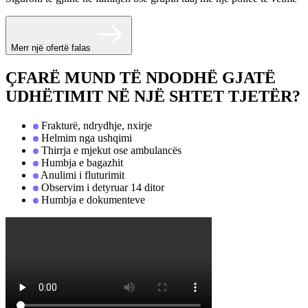
Merr një ofertë falas
ÇFARË MUND TË NDODHË GJATË
UDHËTIMIT NË NJË SHTET TJETËR?
Frakturë, ndrydhje, nxirje
Helmim nga ushqimi
Thirrja e mjekut ose ambulancës
Humbja e bagazhit
Anulimi i fluturimit
Observim i detyruar 14 ditor
Humbja e dokumenteve