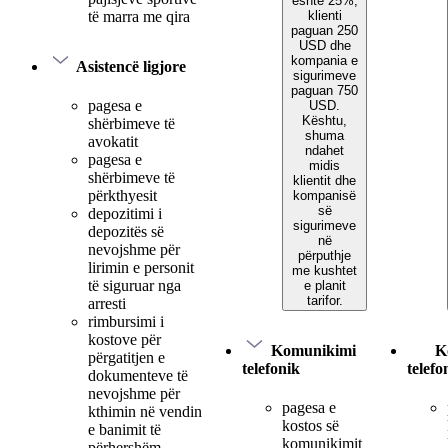
është 25%,
klienti
të marra me qira
paguan 250
USD dhe
kompania e
Asistencë ligjore
sigurimeve
paguan 750
pagesa e
USD.
Kështu,
shërbimeve të
shuma
avokatit
ndahet
pagesa e
midis
shërbimeve të
klientit dhe
përkthyesit
kompanisë
së
depozitimi i
sigurimeve
depozitës së
në
nevojshme për
përputhje
lirimin e personit
me kushtet
të siguruar nga
e planit
tarifor.
arresti
rimbursimi i
kostove për
Komunikimi
K
përgatitjen e
telefonik
telefo
dokumenteve të
nevojshme për
pagesa e
kthimin në vendin
kostos së
e banimit të
komunikimit
përhershëm