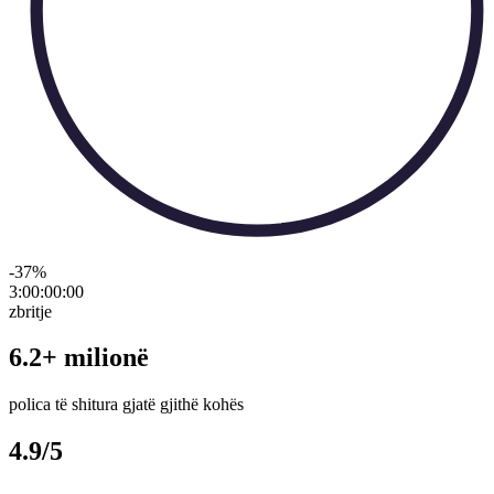
-37
%
3:00:00
:
00
zbritje
6.2+ milionë
polica të shitura gjatë gjithë kohës
4.9/5