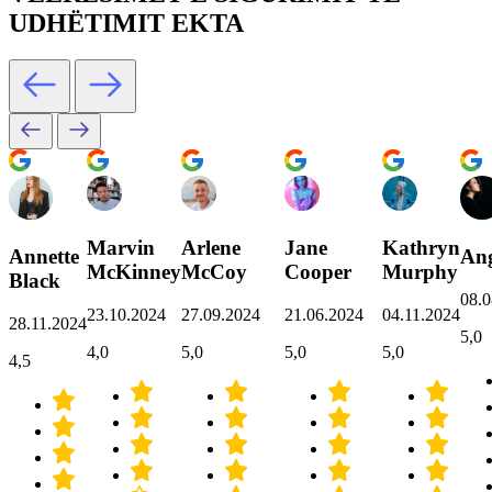
UDHËTIMIT EKTA
Marvin
Arlene
Jane
Kathryn
Annette
Ang
McKinney
McCoy
Cooper
Murphy
Black
08.0
23.10.2024
27.09.2024
21.06.2024
04.11.2024
28.11.2024
5,0
4,0
5,0
5,0
5,0
4,5