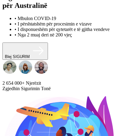
për Australinë
• Mbulon COVID-19
• I përshtatshëm për procesimin e vizave
• I disponueshëm për qytetarët e të gjitha vendeve
• Nga 2 muaj deri në 200 vjeç
Blej SIGURIM
2 654 000+
Njerëzit
Zgjedhin Sigurimin Tonë