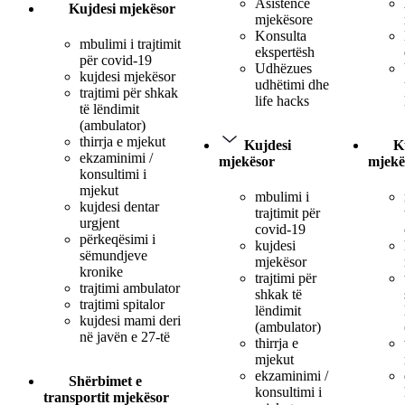
Asistencë
Kujdesi mjekësor
mjekësore
Konsulta
mbulimi i trajtimit
ekspertësh
për covid-19
Udhëzues
kujdesi mjekësor
udhëtimi dhe
trajtimi për shkak
life hacks
të lëndimit
(ambulator)
thirrja e mjekut
Kujdesi
K
ekzaminimi /
mjekësor
mjekë
konsultimi i
mjekut
mbulimi i
kujdesi dentar
trajtimit për
urgjent
covid-19
përkeqësimi i
kujdesi
sëmundjeve
mjekësor
kronike
trajtimi për
trajtimi ambulator
shkak të
trajtimi spitalor
lëndimit
kujdesi mami deri
(ambulator)
në javën e 27-të
thirrja e
mjekut
ekzaminimi /
Shërbimet e
konsultimi i
transportit mjekësor