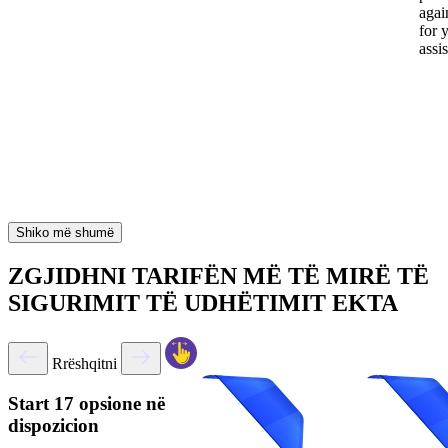
again
for 
assi
Shiko më shumë
ZGJIDHNI TARIFËN MË TË MIRË TË
SIGURIMIT TË UDHËTIMIT EKTA
Rrëshqitni
Start
17 opsione në
dispozicion