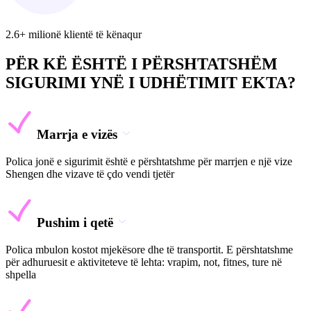
2.6+ milionë klientë të kënaqur
PËR KË ËSHTË I PËRSHTATSHËM
SIGURIMI YNË I UDHËTIMIT EKTA?
Marrja e vizës
Polica jonë e sigurimit është e përshtatshme për marrjen e një vize
Shengen dhe vizave të çdo vendi tjetër
Pushim i qetë
Polica mbulon kostot mjekësore dhe të transportit. E përshtatshme
për adhuruesit e aktiviteteve të lehta: vrapim, not, fitnes, ture në
shpella