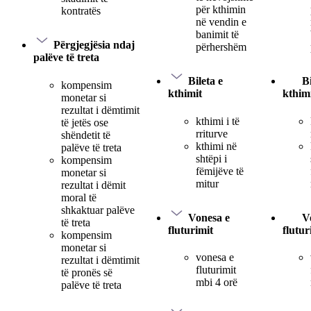
për kthimin
kontratës
në vendin e
banimit të
Përgjegjësia ndaj
përhershëm
palëve të treta
Bileta e
Bi
kompensim
kthimit
kthim
monetar si
rezultat i dëmtimit
kthimi i të
të jetës ose
rriturve
shëndetit të
kthimi në
palëve të treta
shtëpi i
kompensim
fëmijëve të
monetar si
mitur
rezultat i dëmit
moral të
shkaktuar palëve
Vonesa e
V
të treta
fluturimit
flutur
kompensim
monetar si
vonesa e
rezultat i dëmtimit
fluturimit
të pronës së
mbi 4 orë
palëve të treta