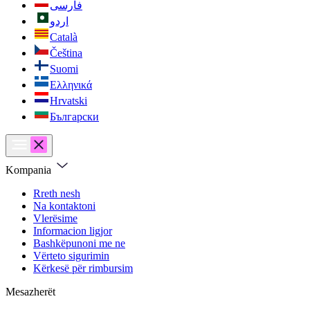
فارسی
اردو
Català
Čeština
Suomi
Ελληνικά
Hrvatski
Български
Kompania
Rreth nesh
Na kontaktoni
Vlerësime
Informacion ligjor
Bashkëpunoni me ne
Vërteto sigurimin
Kërkesë për rimbursim
Mesazherët