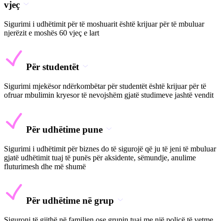
vjeç
Sigurimi i udhëtimit për të moshuarit është krijuar për të mbuluar
njerëzit e moshës 60 vjeç e lart
Për studentët
Sigurimi mjekësor ndërkombëtar për studentët është krijuar për të
ofruar mbulimin kryesor të nevojshëm gjatë studimeve jashtë vendit
Për udhëtime pune
Sigurimi i udhëtimit për biznes do të sigurojë që ju të jeni të mbuluar
gjatë udhëtimit tuaj të punës për aksidente, sëmundje, anulime
fluturimesh dhe më shumë
Për udhëtime në grup
Siguroni të gjithë në familjen ose grupin tuaj me një policë të vetme