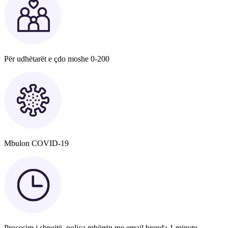
Për udhëtarët e çdo moshe 0-200
Mbulon COVID-19
Procesim i shpejtë, polica mbërrin me email brenda 1 minute