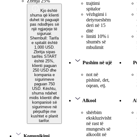
Zbritja 25%
trajtimi
spitalor
Kjo është
vëzhgimi i
shuma që klienti
detyrueshëm
duhet të paguajë
pas ndodhjes së
deri në 15
një ngjarjeje të
ditë
siguruar.
limiti 10% i
Shembull: Tarifa
shumës së
e spitalit është
mbulimit
1,000 USD.
Zbritja sipas
tarifës START
është 25%,
Pushim në ujë
P
klienti paguan
250 USD dhe
not në
kompania e
sigurimeve
pishinë, det,
paguan 750
oqean, etj.
USD. Kështu,
shuma ndahet
midis klientit dhe
Alkool
A
kompanisë së
sigurimeve në
përputhje me
shërbim
kushtet e planit
ekskluzivisht
tarifor.
në rast të
mungesës së
alkoolit në
Komunikimi