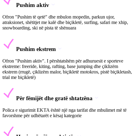
Pushim aktiv
Ofron "Pushim të qetë" dhe mbulon mopedin, parkun ujor,
atraksionet, shëtitjet me kalë dhe biçikletë, surfing, safari me xhip,
snowboarding, ski në pista të shënuara
Pushim ekstrem
Ofron "Pushim aktiv". I përshtatshëm për adhuruesit e sporteve
ekstreme: freeride, kiting, rafting, base jumping dhe çiklizëm
ekstrem (rrugë, çiklizëm malor, biçikletë motokros, pistë biçikletash,
trial me biçikletë)
Për fëmijët dhe gratë shtatzëna
Polica e sigurimit EKTA është një nga tarifat dhe mbulimet më të
favorshme për udhëtarët e kësaj kategorie