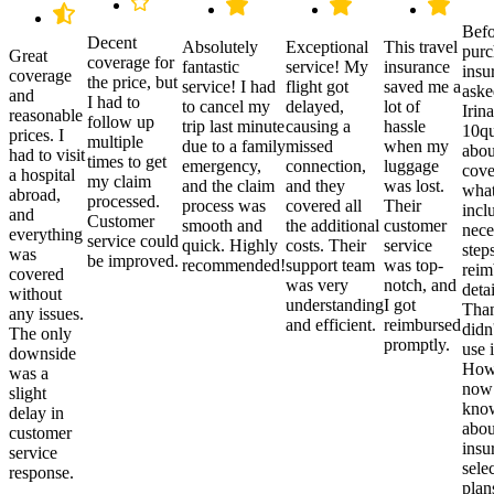
Befo
Decent
Absolutely
Exceptional
This travel
purc
Great
coverage for
fantastic
service! My
insurance
insu
coverage
the price, but
service! I had
flight got
saved me a
aske
and
I had to
to cancel my
delayed,
lot of
Irina
reasonable
follow up
trip last minute
causing a
hassle
10qu
prices. I
multiple
due to a family
missed
when my
abou
had to visit
times to get
emergency,
connection,
luggage
cove
a hospital
my claim
and the claim
and they
was lost.
what
abroad,
processed.
process was
covered all
Their
incl
and
Customer
smooth and
the additional
customer
nece
everything
service could
quick. Highly
costs. Their
service
step
was
be improved.
recommended!
support team
was top-
reim
covered
was very
notch, and
detai
without
understanding
I got
Than
any issues.
and efficient.
reimbursed
didn
The only
promptly.
use i
downside
Howe
was a
now
slight
kno
delay in
abou
customer
insu
service
sele
response.
plan