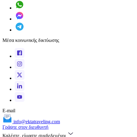
Μέσα κοινωνικής δικτύωσης
E-mail
info@ektatraveling.com
Γράψτε στον διευθυντή
Καλέστε, είμαστε συνδεδεμένοι