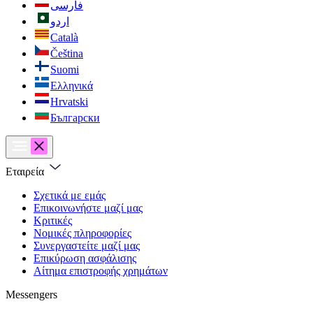
فارسی
اردو
Català
Čeština
Suomi
Ελληνικά
Hrvatski
Български
Εταιρεία
Σχετικά με εμάς
Επικοινωνήστε μαζί μας
Κριτικές
Νομικές πληροφορίες
Συνεργαστείτε μαζί μας
Επικύρωση ασφάλισης
Αίτημα επιστροφής χρημάτων
Messengers