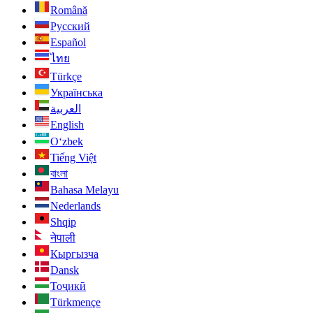
Română
Русский
Español
ไทย
Türkçe
Українська
العربية
English
O‘zbek
Tiếng Việt
বাংলা
Bahasa Melayu
Nederlands
Shqip
नेपाली
Кыргызча
Dansk
Тоҷикӣ
Türkmençe