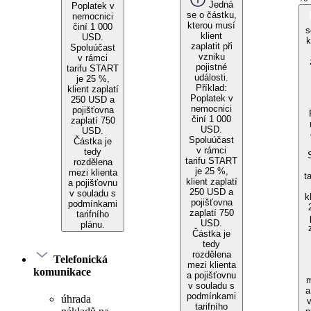
Jedná
Poplatek v
se o částku,
nemocnici
kterou musí
činí 1 000
s
klient
USD.
k
zaplatit při
Spoluúčast
vzniku
v rámci
pojistné
tarifu START
události.
je 25 %,
Příklad:
klient zaplatí
Poplatek v
250 USD a
nemocnici
pojišťovna
činí 1 000
zaplatí 750
USD.
USD.
Spoluúčast
Částka je
v rámci
tedy
tarifu START
rozdělena
je 25 %,
mezi klienta
t
klient zaplatí
a pojišťovnu
250 USD a
v souladu s
k
pojišťovna
podmínkami
zaplatí 750
tarifního
USD.
plánu.
Částka je
tedy
rozdělena
Telefonická
mezi klienta
komunikace
a pojišťovnu
m
v souladu s
a
podmínkami
úhrada
tarifního