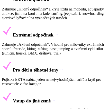
Zahrnuje „Klidný odpočinek“ a kryje jízdu na mopedu, aquaparky,
atrakce, jízdu na koni a na kole, surfing, jeep safari, snowboarding,
sjezdové lyžování na vyznačených trasách
Extrémní odpočinek
Zahrnuje „Aktivní odpočinek“. Vhodné pro milovníky extrémních
sportů: freeride, kiting, rafting, base jumping a extrémní cyklistiku
(silniční, horská, BMX, dráhová, trial)
Pro děti a těhotné ženy
Pojistka EKTA nabízí jeden из nejvýhodnějších tarifů a krytí pro
cestovatele v této kategorii
Vstup do jiné země