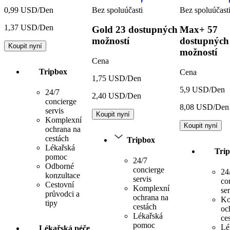
Bez spoluúčasti
Bez spoluúčast
0,99 USD/Den
1,37 USD/Den
Gold
23 dostupných
Max+
57
možností
dostupných
Koupit nyní
možností
Cena
Tripbox
Cena
1,75 USD/Den
5,9 USD/Den
24/7
2,40 USD/Den
concierge
8,08 USD/Den
servis
Koupit nyní
Komplexní
Koupit nyní
ochrana na
cestách
Tripbox
Lékařská
Tri
pomoc
24/7
Odborné
concierge
24
konzultace
servis
co
Cestovní
Komplexní
ser
průvodci a
ochrana na
Ko
tipy
cestách
oc
Lékařská
ce
pomoc
Lé
Lékařská péče