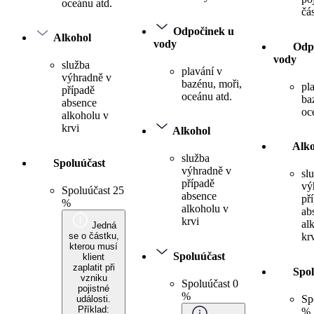
oceánu atd.
čá
Odpočinek u
Alkohol
vody
Odp
vody
služba
plavání v
výhradně v
bazénu, moři,
pl
případě
oceánu atd.
ba
absence
oc
alkoholu v
krvi
Alkohol
Alko
služba
Spoluúčast
výhradně v
sl
případě
vý
Spoluúčast 25
absence
př
%
alkoholu v
ab
krvi
al
Jedná
se o částku,
kr
kterou musí
Spoluúčast
klient
zaplatit při
Spol
vzniku
Spoluúčast 0
pojistné
%
Sp
události.
Příklad:
%