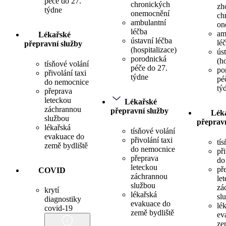
péče do 27.
chronických
zh
týdne
onemocnění
ch
ambulantní
on
léčba
am
Lékařské
ústavní léčba
lé
přepravní služby
(hospitalizace)
ús
porodnická
(h
tísňové volání
péče do 27.
po
přivolání taxi
týdne
pé
do nemocnice
tý
přeprava
leteckou
Lékařské
záchrannou
přepravní služby
Lék
službou
přepravn
lékařská
tísňové volání
evakuace do
přivolání taxi
tí
země bydliště
do nemocnice
při
přeprava
do
leteckou
př
COVID
záchrannou
le
službou
zá
krytí
lékařská
sl
diagnostiky
evakuace do
lé
covid-19
země bydliště
ev
ze