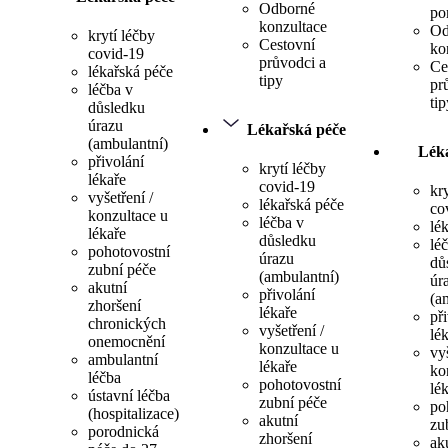
Odborné
po
konzultace
Od
krytí léčby
Cestovní
ko
covid-19
průvodci a
Ce
lékařská péče
tipy
pr
léčba v
tip
důsledku
úrazu
Lékařská péče
(ambulantní)
Lék
přivolání
krytí léčby
lékaře
covid-19
kr
vyšetření /
lékařská péče
co
konzultace u
léčba v
lé
lékaře
důsledku
lé
pohotovostní
úrazu
dů
zubní péče
(ambulantní)
úr
akutní
přivolání
(a
zhoršení
lékaře
př
chronických
vyšetření /
lé
onemocnění
konzultace u
vyš
ambulantní
lékaře
ko
léčba
pohotovostní
lé
ústavní léčba
zubní péče
po
(hospitalizace)
akutní
zu
porodnická
zhoršení
ak