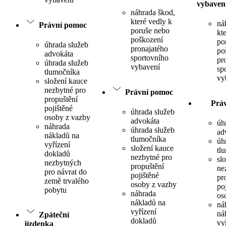
vybaven
náhrada škod,
které vedly k
ná
Právní pomoc
poruše nebo
kt
poškození
po
úhrada služeb
pronajatého
po
advokáta
sportovního
pr
úhrada služeb
vybavení
sp
tlumočníka
vy
složení kauce
nezbytné pro
Právní pomoc
propuštění
Prá
pojištěné
úhrada služeb
osoby z vazby
advokáta
úh
náhrada
úhrada služeb
ad
nákladů na
tlumočníka
úh
vyřízení
složení kauce
tl
dokladů
nezbytné pro
sl
nezbytných
propuštění
ne
pro návrat do
pojištěné
pr
země trvalého
osoby z vazby
po
pobytu
náhrada
os
nákladů na
ná
vyřízení
ná
Zpáteční
dokladů
vy
jízdenka