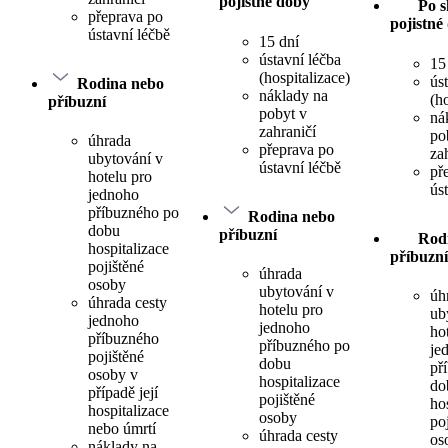
pojistné doby
Po s
přeprava po
pojistné
ústavní léčbě
15 dní
ústavní léčba
15
(hospitalizace)
ús
Rodina nebo
náklady na
(h
příbuzní
pobyt v
ná
zahraničí
po
úhrada
přeprava po
za
ubytování v
ústavní léčbě
př
hotelu pro
ús
jednoho
příbuzného po
Rodina nebo
dobu
příbuzní
Rod
hospitalizace
příbuzní
pojištěné
úhrada
osoby
ubytování v
úh
úhrada cesty
hotelu pro
ub
jednoho
jednoho
ho
příbuzného
příbuzného po
je
pojištěné
dobu
př
osoby v
hospitalizace
do
případě její
pojištěné
ho
hospitalizace
osoby
po
nebo úmrtí
úhrada cesty
os
náklady na