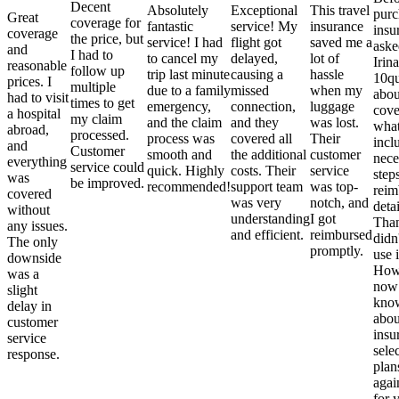
Decent
Absolutely
Exceptional
This travel
purc
Great
coverage for
fantastic
service! My
insurance
insu
coverage
the price, but
service! I had
flight got
saved me a
aske
and
I had to
to cancel my
delayed,
lot of
Irina
reasonable
follow up
trip last minute
causing a
hassle
10qu
prices. I
multiple
due to a family
missed
when my
abou
had to visit
times to get
emergency,
connection,
luggage
cove
a hospital
my claim
and the claim
and they
was lost.
what
abroad,
processed.
process was
covered all
Their
incl
and
Customer
smooth and
the additional
customer
nece
everything
service could
quick. Highly
costs. Their
service
step
was
be improved.
recommended!
support team
was top-
reim
covered
was very
notch, and
detai
without
understanding
I got
Than
any issues.
and efficient.
reimbursed
didn
The only
promptly.
use i
downside
Howe
was a
now
slight
kno
delay in
abou
customer
insu
service
sele
response.
plan
again
for 