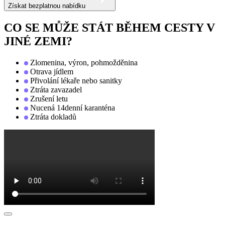
Získat bezplatnou nabídku
CO SE MŮŽE STÁT BĚHEM CESTY V
JINÉ ZEMI?
Zlomenina, výron, pohmožděnina
Otrava jídlem
Přivolání lékaře nebo sanitky
Ztráta zavazadel
Zrušení letu
Nucená 14denní karanténa
Ztráta dokladů