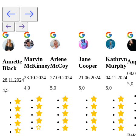
Marvin
Arlene
Jane
Kathryn
Annette
Ang
McKinney
McCoy
Cooper
Murphy
Black
08.0
23.10.2024
27.09.2024
21.06.2024
04.11.2024
28.11.2024
5,0
4,0
5,0
5,0
5,0
4,5
Befo