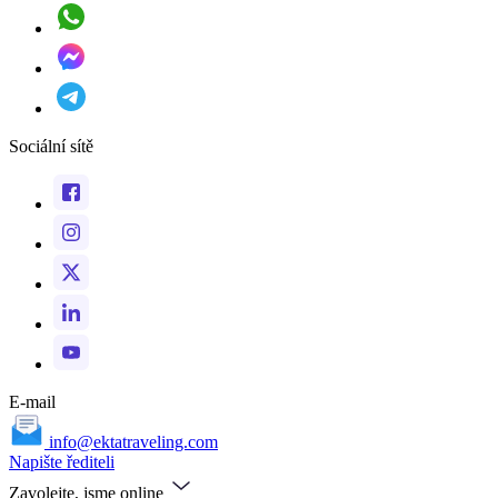
Sociální sítě
E-mail
info@ektatraveling.com
Napište řediteli
Zavolejte, jsme online