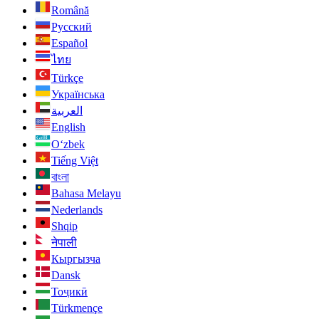
Română
Русский
Español
ไทย
Türkçe
Українська
العربية
English
O‘zbek
Tiếng Việt
বাংলা
Bahasa Melayu
Nederlands
Shqip
नेपाली
Кыргызча
Dansk
Тоҷикӣ
Türkmençe