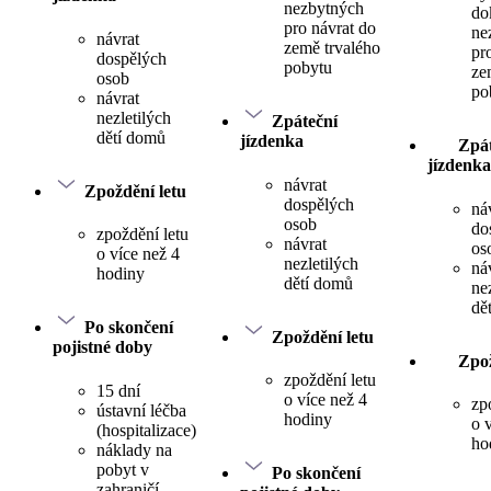
nezbytných
do
pro návrat do
ne
návrat
země trvalého
pr
dospělých
pobytu
ze
osob
po
návrat
nezletilých
Zpáteční
dětí domů
jízdenka
Zpát
jízdenka
návrat
Zpoždění letu
dospělých
ná
osob
do
zpoždění letu
návrat
os
o více než 4
nezletilých
ná
hodiny
dětí domů
ne
dě
Po skončení
Zpoždění letu
pojistné doby
Zpož
zpoždění letu
15 dní
o více než 4
zp
ústavní léčba
hodiny
o 
(hospitalizace)
ho
náklady na
pobyt v
Po skončení
zahraničí