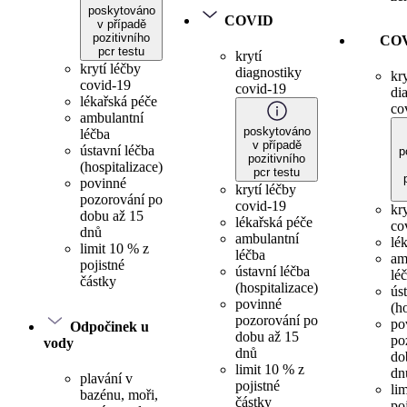
poskytováno
COVID
v případě
pozitivního
CO
pcr testu
krytí
krytí léčby
diagnostiky
kry
covid-19
covid-19
di
lékařská péče
co
ambulantní
poskytováno
léčba
v případě
ústavní léčba
p
pozitivního
(hospitalizace)
pcr testu
povinné
krytí léčby
pozorování po
covid-19
kr
dobu až 15
lékařská péče
co
dnů
ambulantní
lé
limit 10 % z
léčba
am
pojistné
ústavní léčba
lé
částky
(hospitalizace)
ús
povinné
(h
pozorování po
po
Odpočinek u
dobu až 15
po
vody
dnů
do
limit 10 % z
dn
plavání v
pojistné
li
bazénu, moři,
částky
po