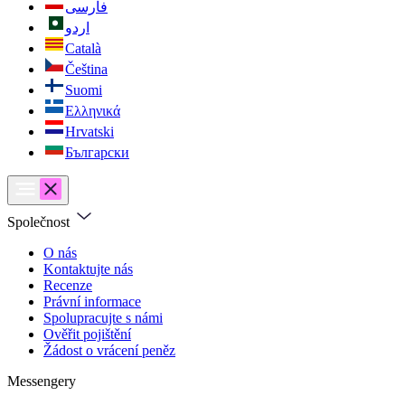
فارسی
اردو
Català
Čeština
Suomi
Ελληνικά
Hrvatski
Български
Společnost
O nás
Kontaktujte nás
Recenze
Právní informace
Spolupracujte s námi
Ověřit pojištění
Žádost o vrácení peněz
Messengery