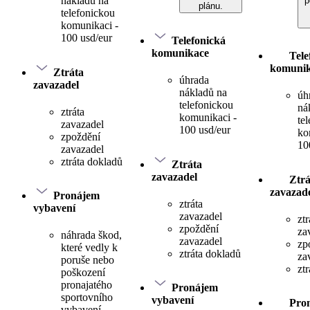
nákladů na
p
plánu.
telefonickou
komunikaci -
100 usd/eur
Telefonická
komunikace
Tele
komuni
Ztráta
úhrada
zavazadel
nákladů na
úh
telefonickou
ná
ztráta
komunikaci -
te
zavazadel
100 usd/eur
ko
zpoždění
10
zavazadel
ztráta dokladů
Ztráta
zavazadel
Ztrá
zavazad
Pronájem
ztráta
vybavení
zavazadel
ztr
zpoždění
za
náhrada škod,
zavazadel
zp
které vedly k
ztráta dokladů
za
poruše nebo
zt
poškození
pronajatého
Pronájem
sportovního
vybavení
Pro
vybavení