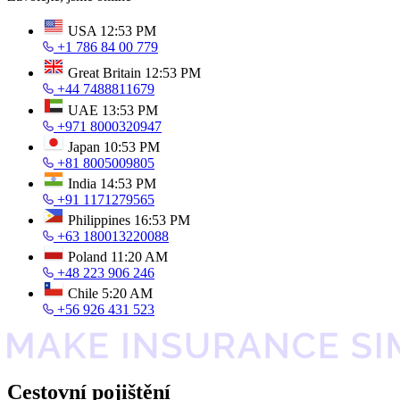
USA
12:53 PM
+1 786 84 00 779
Great Britain
12:53 PM
+44 7488811679
UAE
13:53 PM
+971 8000320947
Japan
10:53 PM
+81 8005009805
India
14:53 PM
+91 1171279565
Philippines
16:53 PM
+63 180013220088
Poland
11:20 AM
+48 223 906 246
Chile
5:20 AM
+56 926 431 523
Cestovní pojištění