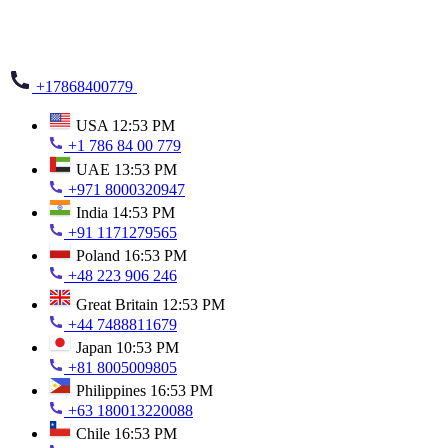
+17868400779
USA
12:53 PM
+1 786 84 00 779
UAE
13:53 PM
+971 8000320947
India
14:53 PM
+91 1171279565
Poland
16:53 PM
+48 223 906 246
Great Britain
12:53 PM
+44 7488811679
Japan
10:53 PM
+81 8005009805
Philippines
16:53 PM
+63 180013220088
Chile
16:53 PM