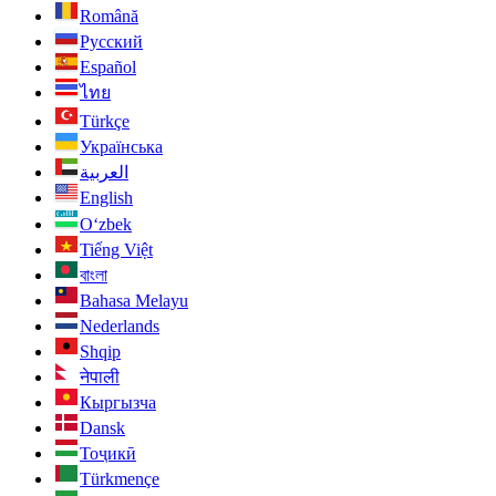
Română
Русский
Español
ไทย
Türkçe
Українська
العربية
English
O‘zbek
Tiếng Việt
বাংলা
Bahasa Melayu
Nederlands
Shqip
नेपाली
Кыргызча
Dansk
Тоҷикӣ
Türkmençe