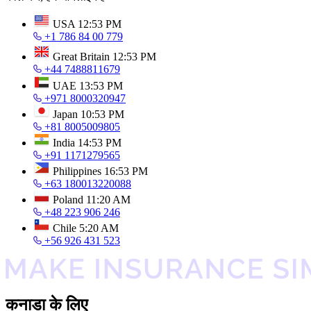
USA
12:53 PM
+1 786 84 00 779
Great Britain
12:53 PM
+44 7488811679
UAE
13:53 PM
+971 8000320947
Japan
10:53 PM
+81 8005009805
India
14:53 PM
+91 1171279565
Philippines
16:53 PM
+63 180013220088
Poland
11:20 AM
+48 223 906 246
Chile
5:20 AM
+56 926 431 523
कनाडा के लिए